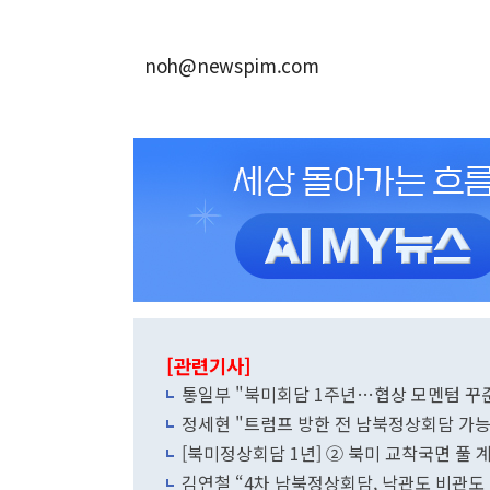
noh@newspim.com
[관련기사]
통일부 "북미회담 1주년…협상 모멘텀 꾸
정세현 "트럼프 방한 전 남북정상회담 가능
[북미정상회담 1년] ② 북미 교착국면 
김연철 “4차 남북정상회담, 낙관도 비관도