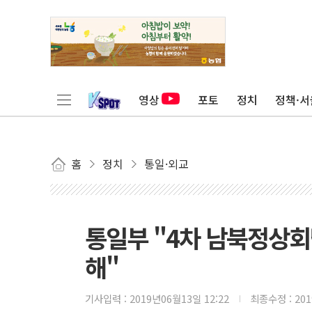
영상
포토
정치
정책·서
홈
정치
통일·외교
통일부 "4차 남북정상회
해"
기사입력 :
2019년06월13일 12:22
최종수정 :
20