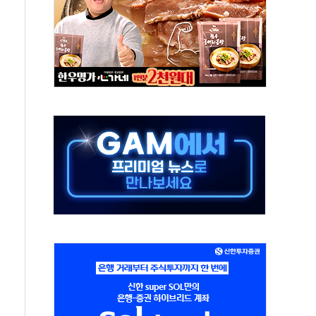
중 완화 전환점"
적 공급 확대·속도전 총력"
 급등
않아"