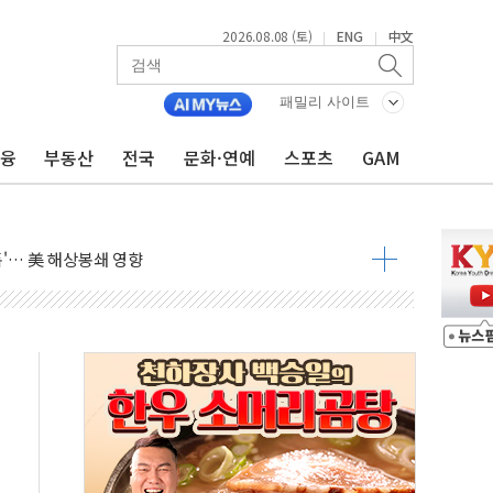
2026.08.08 (토)
ENG
中文
|
|
낮아지며 상승… STOXX 600 지수는 나흘 연속 최고치
세
패밀리 사이트
엘·이란 위협에 맞설 자체 억지력 강화
금융
부동산
전국
문화·연예
스포츠
GAM
동
톱'… 美 해상봉쇄 영향
각
체주 '활짝'
스닥 선물 1%대 상승
상 기대 후퇴
·태양광주↑ VS 트레이드데스크·웬디스↓
 끝까지 찾겠다"