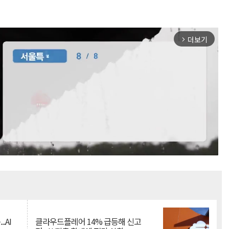
더보기
arrow_forward_ios
Mute
.AI
클라우드플레어 14% 급등해 신고