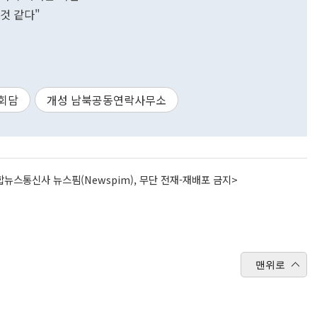
것 같다"
회담
개성 남북공동연락사무소
뉴스통신사 뉴스핌(Newspim), 무단 전재-재배포 금지>
맨위로