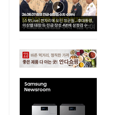
[스팟Live] 한자리에 모인 장군들...李대통령,
이상렬 대장 등 진급 장성 4명에 삼정검 수치
직접 수여｜26.08.07 장성 진급·삼정검 수치
수여식