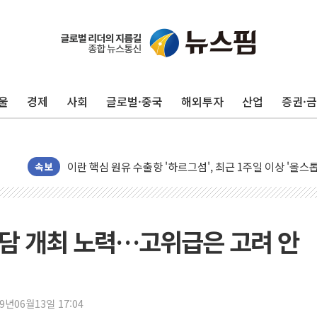
유럽증시, 美 고용 예상 밖 부진에 연준 금리 인상 가능성 
미 연준 매파 기세 꺾이나…고용 감소에 9월 동결 전망 우
[종합] 이슬람 수니파 3국, '공동방위협정' 체결… 이스라
울
경제
사회
글로벌·중국
해외투자
산업
증권·
트럼프, 백신·자폐증 행정명령 검토…"이르면 다음 주"
美 항소법원, 백악관 무도회장 공사 중단 명령…트럼프 제
이란 핵심 원유 수출항 '하르그섬', 최근 1주일 이상 '올스
속보
美 고용 쇼크에 엔화 장중 급등…시장은 "또 개입했나" 촉
[AI MY 뉴스] 뉴욕 반도체주 프리뷰...美 고용 쇼크에 반도
뉴욕증시 프리뷰, 美 고용 쇼크에 금리 인상 우려 후퇴…나
담 개최 노력…고위급은 고려 안
[종합] 美 7월 고용 2만3000명 감소 '쇼크'…9월 금리 인
[사진] 이슬람 수니파 3개국, 공동방위협정 체결
뉴욕증시 개장 전 특징주...아틀라시안·클라우드플레어
보훈부, 미 DPAA와 MOU… "6·25 미군 실종자 7359명
19년06월13일 17:04