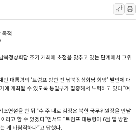
트럼프 "금리 내려야"…파월 때와 달리 워시엔 톤 낮춰
가
특정 정치인 측근 포항시 정책특보 내정설...포항시 '시끌'
가
李 "해남 태양광, 대한민국 다음 100년 밑거름…수도권 집
李 대통령, '6시간 마라톤 부동산 2차 회의' 주재… "전폭
 목적
트럼프, 中 겨냥 폴리실리콘 관세 15% 부과…美 태양광주
"
[사진] 빈살만과 에르도안의 만남
일 남북정상회담 조기 개최에 초점을 맞추고 있는 단계에서 고위
이란와이어 "이란 최고지도자 위독…곧 사망해도 놀랍지 
재인 대통령의 ‘트럼프 방한 전 남북정상회담 희망’ 발언에 대
기에 개최될 수 있도록 통일부가 집중해서 노력하고 있다”며
기조연설을 한 뒤 ‘수 주 내로 김정은 북한 국무위원장을 만날
이라고 할 수 있겠다”면서도 “트럼프 대통령이 6월 말 방한
는 게 바람직하다”고 답했다.