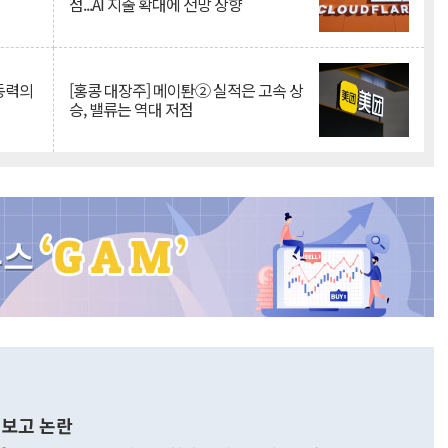
점...AI 지출 확대에 전망 상향
 동력의
[홍콩 대장주] 메이퇀② 실적은 고속 상
승, 밸류는 역대 저점
보고 논란