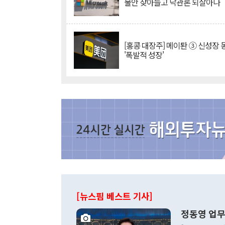
불안 잦아들고 낙관론 되살아나
[홍콩 대장주] 메이퇀 ③ 신성장
'폭발적 성장'
[뉴스핌 베스트 기사]
정동영 업무