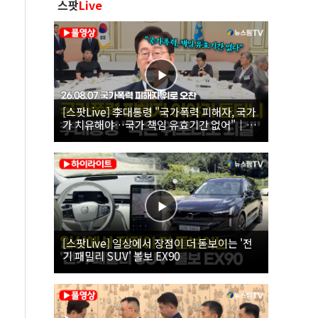
스팟
Live
[스팟Live] 李대통령 "국가폭력 피해자, 국가
가 치유해야…국가 책임 유효기간 없어"｜
26.08.07 국가폭력 피해자 위로 오찬
[스팟Live] 일상에서 장점이 더 돋보이는 '전
기 패밀리 SUV' 볼보 EX90