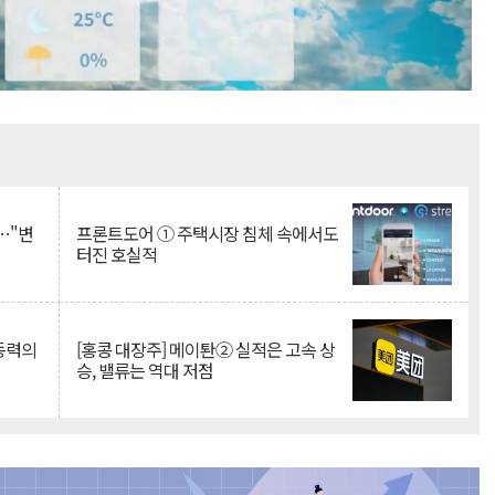
Mute
…"변
프론트도어 ① 주택시장 침체 속에서도
터진 호실적
 동력의
[홍콩 대장주] 메이퇀② 실적은 고속 상
승, 밸류는 역대 저점