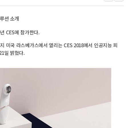
컴투스 '제우스: 오
네이버 클립, 시청
솔루션 소개
서울 재건축·재개발
년 CES에 참가한다.
[인사] 공정거래
KDB생명 본입찰
지 미국 라스베가스에서 열리는 CES 2018에서 인공지능 피
반도체공학회 "R&
21일 밝혔다.
카카오, 2026년 
현대카드, 박재범·
[르포] 육군, 20