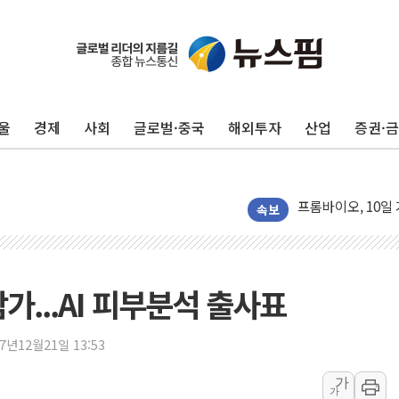
울
경제
사회
글로벌·중국
해외투자
산업
증권·
'변기 수리' 집주
워트, 상반기 영업
프롬바이오, 10일
NH농협생명, 농작
속보
아바코, 2분기 매출
랩지노믹스 "디엑솜
보로노이, 폐암 치료
가...AI 피부분석 출사표
푸본현대생명, 육군
교보생명, '교보K
17년12월21일 13:53
벼랑 끝 선 '동전
가
가
1순위보다 낮은 