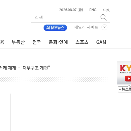
2026.08.07 (금)
ENG
中文
|
|
패밀리 사이트
금융
부동산
전국
문화·연예
스포츠
GAM
인에게 흉기 휘두른 30대 세입자…경찰, 현행범 체포
이익 30억원
 거래 재개…"재무구조 개편"
업 중 온열질환 보장…폭염기 신속 보상 강화
 120억원
과 美 암 진단 분야 독점 라이선스 계약"
제 'VRN11' 캐나다 IND 신청
 3군단과 군 장병 금융교육·전역 지원 협약
-맞춤건강보험' 6개월 배타적사용권 획득
주' 무더기 상폐 위기…관리종목 우려 지정예고 총 63개
특별공급 경쟁률… 실수요자 관심