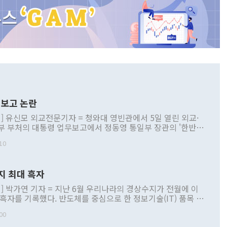
보고 논란
] 유신모 외교전문기자 = 청와대 영빈관에서 5일 열린 외교·
부 부처의 대통령 업무보고에서 정동영 통일부 장관의 '한반도
 구상'과 업무보고 발언이 논란을 빚고 있다. 이날 정 장관의
10
정부 내 조율을 거치지 않은 사안을 정책으로 추진하겠다고 공
는가 하면 사실 관계에 맞지 않은 설명도 있었다. 이재명 대통
로 신중을 기해 달라고 경고했고, 조현 외교부 장관은 '이상
지 최대 흑자
 근거한 비현실적 구상'이라는 비판을 내놨다. 그동안 정 장
책 관련 발언이 물의를 빚은 적은 여러 번 있지만 대통령과 유
] 박가연 기자 = 지난 6월 우리나라의 경상수지가 전월에 이
이 공개적으로 부정적 입장을 표명한 것은 이례적이다. 정 장
 흑자를 기록했다. 반도체를 중심으로 한 정보기술(IT) 품목 수
대북 접근법과 월권을 제어해야 한다는 목소리도 높아지고 있
간 상품수출이 처음으로 1000억달러를 넘어선 영향이다. [자
00
 따르
기자간담회를 하고 있다. [사진=통일부] 2026.07.23 ◆통일