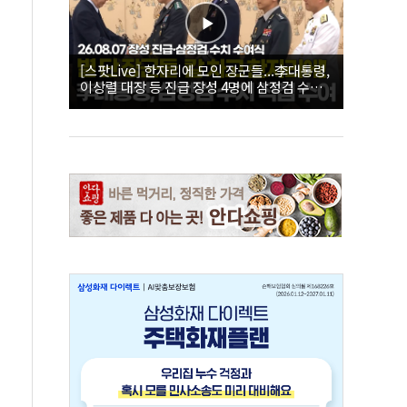
[스팟Live] 한자리에 모인 장군들...李대통령,
이상렬 대장 등 진급 장성 4명에 삼정검 수치
직접 수여｜26.08.07 장성 진급·삼정검 수치
수여식