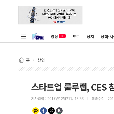
영상
포토
정치
정책·서
홈
산업
스타트업 룰루랩, CES 참
기사입력 :
2017년12월21일 13:53
최종수정 :
20