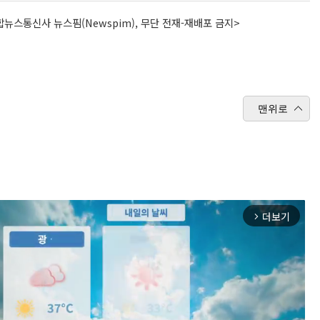
뉴스통신사 뉴스핌(Newspim), 무단 전재-재배포 금지>
맨위로
더보기
arrow_forward_ios