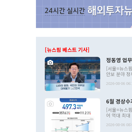
[뉴스핌 베스트 기사]
정동영 업무
[서울=뉴스핌
안보 분야 정
평화공존 발전
2026-08-06 06:
발언 중에는 
언한 것이 있
령은 공개적으
6월 경상수
주의적 희망에
관의 대북 정
[서울=뉴스핌
관 부처 장관
어 역대 최대
관의 무리한 
출 호조로 월
다. [정동영 통일부 장관이 지난달 23일 오후 서울 종로구 정부서울청사에
2026-08-06 08:
료=한국은행] 한국은행이 6일 발표한 '2026년 6월 국제수지(잠정)'에
서 취임 1주년 