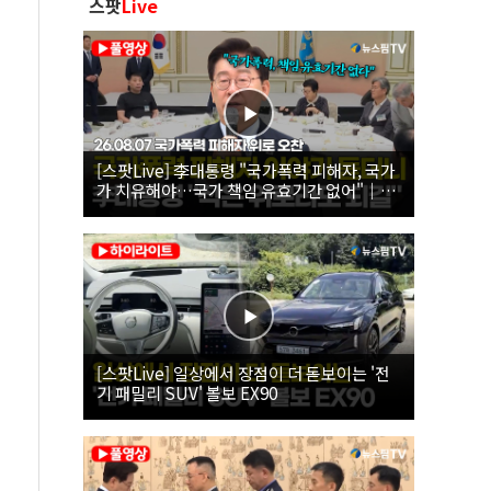
스팟
Live
[스팟Live] 李대통령 "국가폭력 피해자, 국가
가 치유해야…국가 책임 유효기간 없어"｜
26.08.07 국가폭력 피해자 위로 오찬
[스팟Live] 일상에서 장점이 더 돋보이는 '전
기 패밀리 SUV' 볼보 EX90