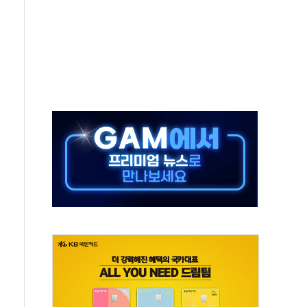
만의 신' 26일 출시, 유저의 캐릭터가 AI로 플레이한다
 만으로 혜택 얻는 피드코인 이벤트 진행
 정상화시 5년 내 9만가구 순증...이주 대란도 제한적
위원회
 3파전…한화·흥국·한투 참여
D직 주 52시간제 개선해야…기술격차 확대 막아야"
임금협약 타결…연봉 6.3% 인상
실리카겔 등 8~9월 공연 라인업 공개
31년까지 3개 보급단 '1등급 스마트 물류센터' 전환