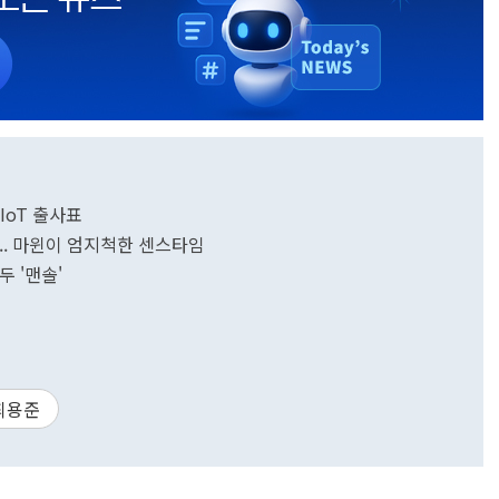
IoT 출사표
[스타트업] 괜찮은 얼굴인식 기술회사라면... 마윈이 엄지척한 센스타임
 '맨솔'
최용준