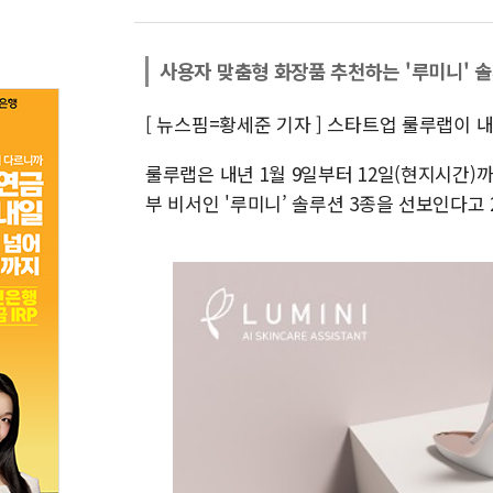
사용자 맞춤형 화장품 추천하는 '루미니' 
[ 뉴스핌=황세준 기자 ] 스타트업 룰루랩이 내
룰루랩은 내년 1월 9일부터 12일(현지시간)까
부 비서인 '루미니’ 솔루션 3종을 선보인다고 