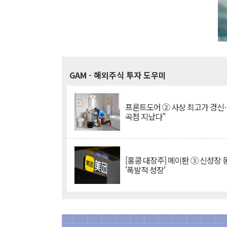
GAM
- 해외주식 투자 도우미
프론트도어 ② 사상 최고가 경신
곡점 지났다"
[홍콩 대장주] 메이퇀 ③ 신성장
'폭발적 성장'