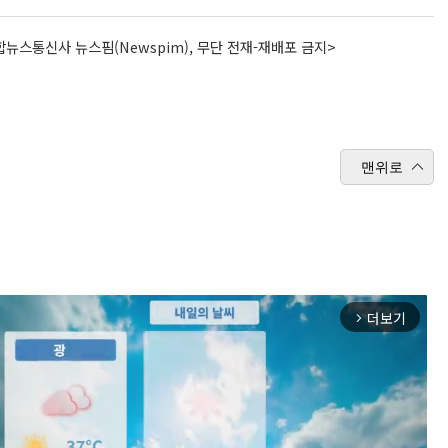
뉴스통신사 뉴스핌(Newspim), 무단 전재-재배포 금지>
맨위로
더보기
arrow_forward_ios