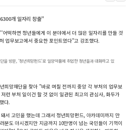
반도체공학회 "R&D직 
카카오, 2026년 임금협
6300개 일자리 창출"
현대카드, 박재범·실리카겔
[르포] 육군, 2031년까
 "'어떡하면 청년들에게 이 분야에서 더 많은 일자리를 만들 것
송도 신축 아파트서 외벽
 부처 업무보고에서 중요한 포인트였다"고 강조했다.
깊이가 다른 글로벌 투자 정
"호남 없이 민주 당권 없
단을 방문, '청년희망펀드'로 일양약품에 취업한 청년들과 대화하고 있
SK하이닉스, 주주환원 
'무순위' 기회 왔다…신
野 의원 42명, '사관학
청년희망재단을 찾아 "바로 며칠 전까지 중앙 각 부처의 업무보
 저런 부처 일이건 할 것 없이 일관된 최고의 관심사, 화두가
했다.
 돼서 고민을 했는데 그래서 청년희망펀드, 아카데미까지 만
여러분도 아시겠지만 지금까지 10만명이 넘는 국민들이 기꺽이