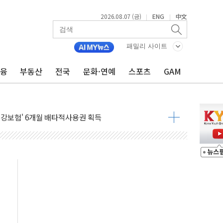
2026.08.07 (금)
ENG
中文
|
|
패밀리 사이트
금융
부동산
전국
문화·연예
스포츠
GAM
RN11' 캐나다 IND 신청
단과 군 장병 금융교육·전역 지원 협약
건강보험' 6개월 배타적사용권 획득
더기 상폐 위기…관리종목 우려 지정예고 총 63개
급 경쟁률… 실수요자 관심
신' 26일 출시, 유저의 캐릭터가 AI로 플레이한다
로 혜택 얻는 피드코인 이벤트 진행
시 5년 내 9만가구 순증...이주 대란도 제한적
…한화·흥국·한투 참여