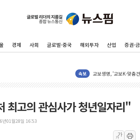
울
경제
사회
글로벌·중국
해외투자
산업
증권·
보로노이, 폐암 치료제 'V
푸본현대생명, 육군 3군
교보생명, '교보K-맞춤
속보
벼랑 끝 선 '동전주' 무
1순위보다 낮은 특별공
컴투스 '제우스: 오만의 
처 최고의 관심사가 청년일자리"
네이버 클립, 시청 만으
서울 재건축·재개발 정상화
16년01월28일 16:53
[인사] 공정거래위원회
가
KDB생명 본입찰 3파전
가