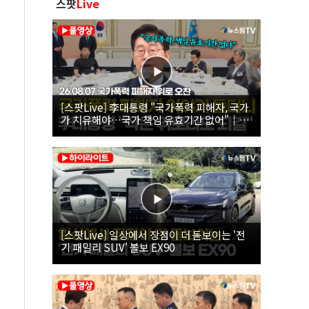
스팟
Live
[스팟Live] 李대통령 "국가폭력 피해자, 국가
가 치유해야…국가 책임 유효기간 없어"｜
26.08.07 국가폭력 피해자 위로 오찬
[스팟Live] 일상에서 장점이 더 돋보이는 '전
기 패밀리 SUV' 볼보 EX90