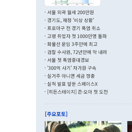
서 취임 1주년 
면 지난 6월
부 장관 권한
1000만달러
서울 외곽 월세 200만원
발전 구상'을
이에 따라 올
적 갈등 해결
경기도, 재정 '비상 상황'
했다. 경상수
결과 혐오의 
9000만달러
프로야구 전 경기 폭염 취소
년간의 CVI
지 기준 상품
고령 취업자 첫 1000만명 돌파
무너졌다고도 
며 월간 기준
현실을 바꾸는
달러로 38.
화물선 운임 3주만에 최고
를 평화 체제
196.9% 급
검찰 수사권, 72년만에 막 내려
함께 4자 대
수출은 160
지만 이 대통
서울 첫 폭염중대경보
(18.6%) 
화공존 정책이
했다. 통관 기
'300억 사기' 차가원 구속
다"고 지적했
(16.4%)
투리가 잡혀 
실거주 아니면 세금 껑충
월(-10억9
쁜 상황이 초
증가와 유류할
실적 발표 앞둔 스페이스X
9·19 군사
기록했지만 
[히든스테이지] 즌·오아 첫 도전
"우리의 선의
로 전환됐다.
으로 약간의 의문
를 기록해 전
관은 업무보고
는 배당수입
주의에 근거한
줄면서 25억
[주요포토]
라며 "여러분
억1000만달
이 9월 러시
였던 올해 3
며 "정부 차
인의 해외투자
은 "그것은 