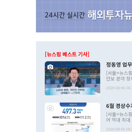
[뉴스핌 베스트 기사]
정동영 업무
[서울=뉴스핌
안보 분야 정
평화공존 발전
2026-08-06 06:
발언 중에는 
언한 것이 있
령은 공개적으
6월 경상수
주의적 희망에
관의 대북 정
[서울=뉴스핌
관 부처 장관
어 역대 최대
관의 무리한 
출 호조로 월
다. [정동영 통일부 장관이 지난달 23일 오후 서울 종로구 정부서울청사에
2026-08-06 08:
료=한국은행] 한국은행이 6일 발표한 '2026년 6월 국제수지(잠정)'에