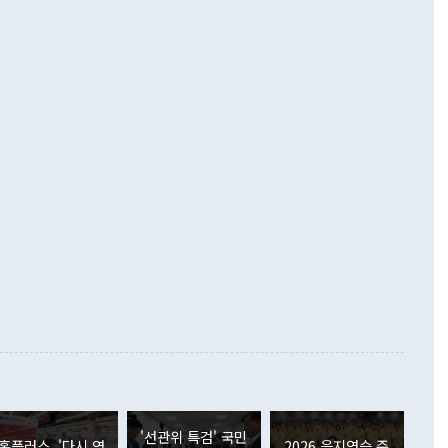
기자간담회를 하고 있다. [사진=통일부] 2026.07.23 ◆통일
 경상수지는 497억3000만달러 흑자로 집계됐다. 전월(386억
 넘어선 주장 정 장관은 이날 업무보고에서 '한반도 평화공존
)에 이어 두 달 연속 월간 기준 역대 최대 기록을 갈아치웠다.
 설명하면서 이재명 정부 2년차 핵심 과제로 상호 존중·평화
해 상반기 누적 경상수지 흑자는 1910억1000만달러를 기록
·핵 없는 한반도 등 3대 기본 방향을 제시했다. 정 장관은 "대
지 흑자를 견인한 것은 상품수지다. 6월 상품수지는 478억
언어는 멈춰야 한다"면서 주적 용어 대체를 주장했다. 지난 25
 흑자를 기록하며 전월에 이어 역대 최대를 다시 썼다. 국제수
D(완전하고 검증가능하며 되돌릴 수 없는 비핵화) 구도는 이미
수출은 1123억7000만달러로 전년 동월 대비 84.5% 증가하
했다. 또 "현 시점에서 흘러간 선(先)비핵화만 되뇌는 것은
 처음으로 1000억달러를 넘어섰다. 상품수입은 644억8000만
 데 힘이 되지 않는다"고 주장했다. 정 장관은 또 "정전 체제
6% 늘었다. 통관 기준으로는 반도체 수출이 전년 동월 대비
로 바꾸는 논의에 착수하겠다"면서 "북·미 정상회담 견인과
증했고 컴퓨터·주변기기(SSD)는 282.7% 증가했다. IT 품목
화의 동력을 확보하기 위해 최선을 다할 것"이라고 말했다. 하
.4% 늘었으며 비IT 품목도 ▲석유제품(47.5%) ▲화공품
령은 정 장관의 구상에 대부분 제동을 걸었다. 이 대통령은 "평
▲철강제품(17.9%) ▲승용차(6.1%) 등을 중심으로 18.6% 증가
 정치적으로 악용되는 측면이 있다"며 "많이 조심하셔야 한
준 수입은 ▲원자재(30.5%) ▲자본재(35.3%) ▲소비재
다. 북한을 다른 이름으로 불러야 한다는 주장에는 "표현에 꼬
가 모두 늘었다. 서비스수지는 12억9000만달러 적자를 기록해 전
정쟁으로 휘몰아 들어가면 원래 하고자 했던 데에서 오히려 나
000만달러)보다 적자 폭이 확대됐다. 여행수지는 외국인 입국자
래될 수 있다"고 경고했다. 이 대통령은 남북 신뢰 구축을 위해
증료 인상 등에 따른 출국자 감소로 4억4000만달러 흑자를
합의를 선제적으로 복원해야 한다는 정 장관의 주장에 대해서도
지식재산권사용료수지는 전월 흑자에서 4억4000만달러 적자
대로 하는 게 과연 한반도의 평화와 안정에 플러스냐, 결론적
 본원소득수지는 배당소득을 중심으로 32억7000만달러 흑자
이 들 때도 있다"며 부정적으로 반응했다. 조현 외교부 장
월(21억7000만달러)보다 흑자 폭이 확대됐다. 배당소득수지
 사후 브리핑에서 정 장관이 언급한 '4자 회담'에 대해 "이상
이 늘어난 데다 전월 분기배당에 따른 기저효과로 배당지급이
 어떤 희망이라 하더라도 그건 아직 조율되지 않은 방법"이
6000만달러 흑자를 나타냈다. 금융계정 순자산은 6월 중 467
들께서 디스카운트해 주시면 좋겠다"고 선을 그었다. 정 장관
러 증가해 월간 기준 역대 최대 증가 폭을 기록했다. 종전 최대
아 블라디보스토크에서 열리는 '동방경제포럼(EEF)'을 언급하
월(369억9000만달러)을 넘어선 것이다. 직접투자에서는 내국
원에서 (참석을) 검토하고 있다"고 발언한 데 대해서도 조 장관
가 80억1000만달러, 외국인의 국내투자가 46억3000만달러
'선관위 특검' 국민
외교부의 몫"이라며 "아직 거기까지 진도가 나가지 않았다"고
홈플러스, '다시 영
2026 을지연습 준