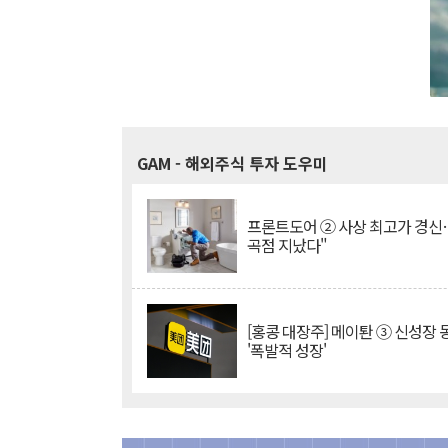
GAM
- 해외주식 투자 도우미
프론트도어 ② 사상 최고가 경신
곡점 지났다"
[홍콩 대장주] 메이퇀 ③ 신성장
'폭발적 성장'