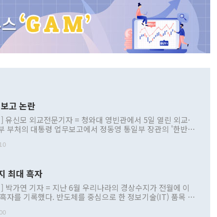
보고 논란
] 유신모 외교전문기자 = 청와대 영빈관에서 5일 열린 외교·
부 부처의 대통령 업무보고에서 정동영 통일부 장관의 '한반도
 구상'과 업무보고 발언이 논란을 빚고 있다. 이날 정 장관의
10
정부 내 조율을 거치지 않은 사안을 정책으로 추진하겠다고 공
는가 하면 사실 관계에 맞지 않은 설명도 있었다. 이재명 대통
로 신중을 기해 달라고 경고했고, 조현 외교부 장관은 '이상
지 최대 흑자
 근거한 비현실적 구상'이라는 비판을 내놨다. 그동안 정 장
책 관련 발언이 물의를 빚은 적은 여러 번 있지만 대통령과 유
] 박가연 기자 = 지난 6월 우리나라의 경상수지가 전월에 이
이 공개적으로 부정적 입장을 표명한 것은 이례적이다. 정 장
 흑자를 기록했다. 반도체를 중심으로 한 정보기술(IT) 품목 수
대북 접근법과 월권을 제어해야 한다는 목소리도 높아지고 있
간 상품수출이 처음으로 1000억달러를 넘어선 영향이다. [자
00
 따르