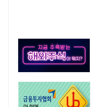
주 52시간제 개선해야…기술격차 확대 막아야"
약 타결…연봉 6.3% 인상
 등 8~9월 공연 라인업 공개
지 3개 보급단 '1등급 스마트 물류센터' 전환
 테라스 떨어져…SK에코플랜트 "전수 조사"
보 GAM - 맛보기편 (8/7)
다"...송영길·정청래·김민석, 호남 경선 앞두고 총력전
속도…"3분기 추가 방안 발표"
길·노량진·장위 서울 알짜 단지 주목
교 통합' 규탄 결의안 발의…이준석·한동훈 동참