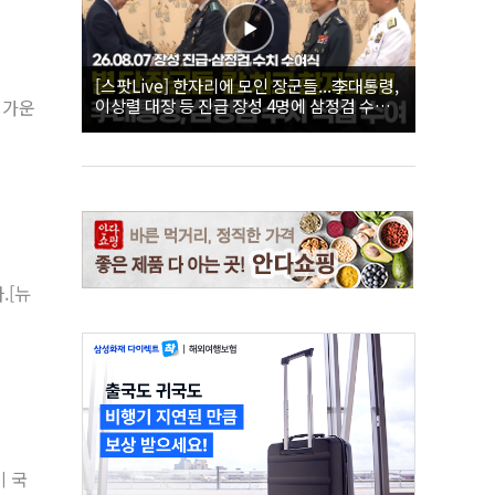
[스팟Live] 한자리에 모인 장군들...李대통령,
이상렬 대장 등 진급 장성 4명에 삼정검 수치
 가운
직접 수여｜26.08.07 장성 진급·삼정검 수치
수여식
.[뉴
미 국