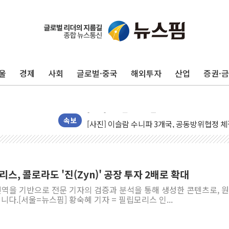
울
경제
사회
글로벌·중국
해외투자
산업
증권·
[AI MY 뉴스] 뉴욕 반도체주 프리뷰...美 고
뉴욕증시 프리뷰, 美 고용 쇼크에 금리 인상 
[종합] 美 7월 고용 2만3000명 감소 '쇼크'
[사진] 이슬람 수니파 3개국, 공동방위협정 
속보
뉴욕증시 개장 전 특징주...아틀라시안·클
보훈부, 미 DPAA와 MOU… "6·25 미군 실
트럼프 "금리 내려야"…파월 때와 달리 워시엔
스, 콜로라도 '진(Zyn)' 공장 투자 2배로 확대
특정 정치인 측근 포항시 정책특보 내정설...포
 번역을 기반으로 전문 기자의 검증과 분석을 통해 생성한 콘텐츠로, 
李 "해남 태양광, 대한민국 다음 100년 밑거
니다.[서울=뉴스핌] 황숙혜 기자 = 필립모리스 인...
李 대통령, '6시간 마라톤 부동산 2차 회의'
트럼프, 中 겨냥 폴리실리콘 관세 15% 부과