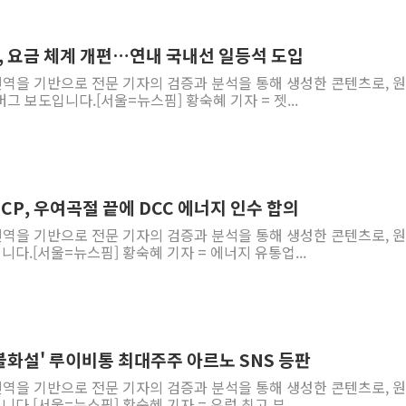
[사진] 빈살만과 에르도안의 만남
이란와이어 "이란 최고지도자 위독…곧 사망
, 요금 체계 개편…연내 국내선 일등석 도입
남동발전, 해남군에 국내 최대 규모 400MW 
 번역을 기반으로 전문 기자의 검증과 분석을 통해 생성한 콘텐츠로, 
그 보도입니다.[서울=뉴스핌] 황숙혜 기자 = 젯...
[인도증시] 중동 불안 속 유가 상승에 소폭 하락
황희 '폐버스 청년주택' SNS 글 역풍에 "정
폭염 누그러지고 가뭄 숙지나...경북동해안권 8
사우디·튀르키예·파키스탄, '공동방위협정' 
ECP, 우여곡절 끝에 DCC 에너지 인수 합의
신길동 신축도 3.3㎡당 7250만원…써밋 클라
 번역을 기반으로 전문 기자의 검증과 분석을 통해 생성한 콘텐츠로, 
용산공원·그린벨트로 또 충돌…반복되는 국토부
니다.[서울=뉴스핌] 황숙혜 기자 = 에너지 유통업...
 불화설' 루이비통 최대주주 아르노 SNS 등판
 번역을 기반으로 전문 기자의 검증과 분석을 통해 생성한 콘텐츠로, 
다.[서울=뉴스핌] 황숙혜 기자 = 유럽 최고 부...