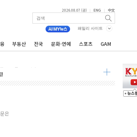
2026.08.07 (금)
ENG
中文
|
|
패밀리 사이트
금융
부동산
전국
문화·연예
스포츠
GAM
용 쇼크에 반도체주 '활짝'
우려 후퇴…나스닥 선물 1%대 상승
…9월 금리 인상 기대 후퇴
체결
라우드플레어·태양광주↑ VS 트레이드데스크·웬디스↓
종자 7359명 끝까지 찾겠다"
 톤 낮춰
항시 '시끌'
원문은
름…수도권 집중 완화 전환점"
 주재… "전폭적 공급 확대·속도전 총력"
…美 태양광주 급등