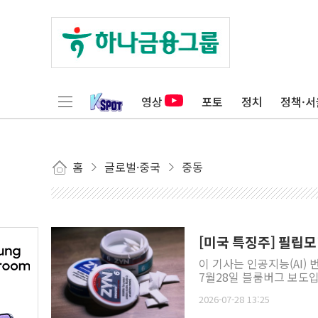
영상
포토
정치
정책·서
홈
글로벌·중국
중동
[미국 특징주] 필립모리
이 기사는 인공지능(AI)
7월28일 블룸버그 보도입
2026-07-28 13:25