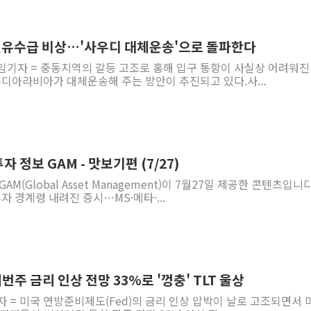
 원유수급 비상…'사우디 대체운송'으로 돌파한다
임기자 = 중동지역의 갈등 고조로 홍해 입구 통항이 사실상 어려워진
우디아라비아가 대체운송해 주는 방안이 추진되고 있다.사...
 정보 GAM - 맛보기편 (7/27)
M(Global Asset Management)이 7월27일 제공한 콘텐츠입니다
투자 경계령 내려진 증시…MS·메타·...
이번주 금리 인상 전망 33%로 '껑충' TLT 울상
자 = 미국 연방준비제도(Fed)의 금리 인상 압박이 날로 고조되면서 