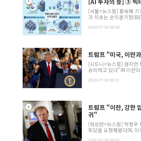
[AI 투자의 늪] ③
[서울=뉴스핌] 황숙혜 기
가 치솟는 손익분기점(BE
2026-07-28 08:00
트럼프 "미국, 이란
[시드니=뉴스핌] 권지언
승리하고 있다"며 이란의 
2026-07-28 06:31
트럼프 "이란, 강한 
귀"
[워싱턴=뉴스핌] 박정우 
회담을 요청해왔다며, 미국
2026-07-28 04:03