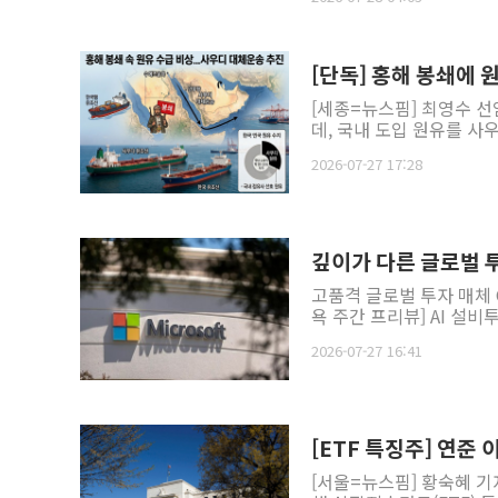
[단독] 홍해 봉쇄에
[세종=뉴스핌] 최영수 선
데, 국내 도입 원유를 사
2026-07-27 17:28
깊이가 다른 글로벌 투자
고품격 글로벌 투자 매체 GA
욕 주간 프리뷰] AI 설비
2026-07-27 16:41
[ETF 특징주] 연준 
[서울=뉴스핌] 황숙혜 기