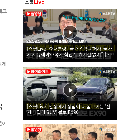
스팟
Live
테크
[스팟Live] 李대통령 "국가폭력 피해자, 국가
가 치유해야…국가 책임 유효기간 없어"｜
26.08.07 국가폭력 피해자 위로 오찬
크게
복
[스팟Live] 일상에서 장점이 더 돋보이는 '전
기 패밀리 SUV' 볼보 EX90
들이