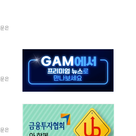
해도 놀랍지 않아"
태양광 착공…여의도 1.6배 규모
원문은
...금융주 낙폭 커
부정책 아냐" 해명
~9일 최대 100mm 호우
체결… 수니파 국가들의 새 안보 협력 구도
비온 59㎡ 18억원대
원문은
-서울시 '정책 엇박자'
원문은