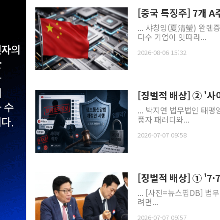
[중국 특징주] 7개 A
... 샤칭잉(夏清瑩) 완
다수 기업이 잇따라...
2026-08-06 15:32
[징벌적 배상] ② '
... 박지연 법무법인 태평
풍자 패러디와...
2026-07-07 09:58
[징벌적 배상] ① '
... 
려면...
2026-07-07 09:57