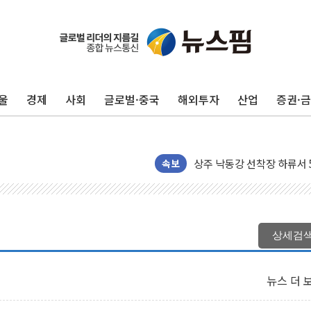
울
경제
사회
글로벌·중국
해외투자
산업
증권·
평택 진위면 공장서 질식사
포항 블루밸리 국가산단에 '
상주 낙동강 선착장 하류서 50
[종합] 김민석, 정청래에 누적 '
속보
민주당 경북도당위원장에 오중
인천서 말다툼 중 어머니 살
김민석, 강원·대구·경북 경선서
상세검
[속보] 민주, 강원·대구·경북 
[속보] 민주, 경북 경선 결과 
뉴스 더 
[속보] 민주, 대구 경선 결과 
[속보] 민주, 강원 경선 결과 