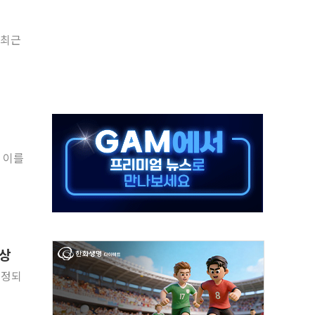
객 400명 맞이…"마음 잇는 시간 되길"
"최근
 지급 확정되나…재상고 앞두고 막판 셈법
'행복상자' 전달
극기 거꾸로' 논란…이틀만에 철거
 예술·체육요원 최대 33% 감축
 역대 최대폭 감소한 9.4%↓…유통업계 양극화 심화
 특사'로 콜롬비아 대통령 취임식 참석
 이를
시간당 30mm 강한 비...호우 피해 없어
방…野 "청년 우롱 기괴" vs 與 "송구한 해프닝"
배상
인정되