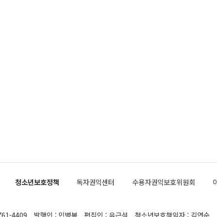
청소년보호정책
독자권익센터
수용자권익보호위원회
761-4409
발행인 : 민병복
편집인 : 유근석
청소년보호책임자 : 김연순