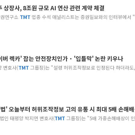
주 상장사, 8조원 규모 AI 연산 관련 계약 체결
정재헌 CEO, SKT 장기고
롄증권연구소
TMT
업종 수석 애널리스트는 증권일보와의 인터뷰에서 
최태원, 노소영에 9440억
하나금융, 명동 소상공인에 
인천시 광복절 현수막 '태
병무청, 보충역 전면 손질…
홈플러스發 대형마트 판매,
사이버 렉카' 잡는 안전장치인가 · '입틀막' 논란 키우나
윤준병·이해민 의원, '정부
양 변호사(
TMT
그룹장)는 "설령 허위조작정보로 인정된다 하더라도,
'호우·산사태 주의보' 울진 
여야, 황희 '버스 하우스' 공
7·7법' 오늘부터 허위조작정보 고의 유통 시 최대 5배 손해
[사진=뉴스핌DB] 법무법인 태평양 박지연 변호사(
TMT
그룹장)는 "5배 가중손해배상이 