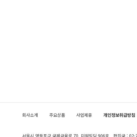
회사소개
주요상품
사업제휴
개인정보취급방침
서울시 영등포구 국제금융로 70, 미원빌딩 906호
편집국 : 02-