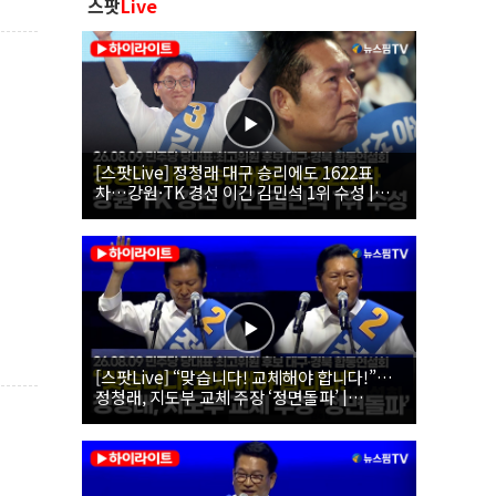
스팟
Live
[스팟Live] 정청래 대구 승리에도 1622표
차…강원·TK 경선 이긴 김민석 1위 수성 |
26.08.09 더불어민주당 당대표·최고위원 후
보 대구·경북 합동연설회
[스팟Live] “맞습니다! 교체해야 합니다!”…
정청래, 지도부 교체 주장 ‘정면돌파’ |
26.08.09 더불어민주당 당대표·최고위원 후
보 대구·경북 합동연설회