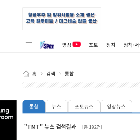
영상
포토
정치
정책·서
홈
검색
통합
통합
뉴스
포토뉴스
영상뉴스
"TMT" 뉴스 검색결과
[총 192건]