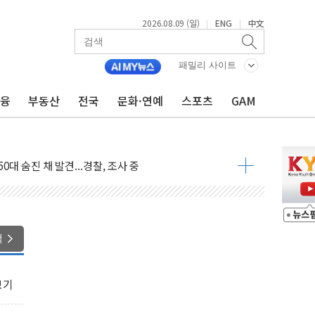
2026.08.09 (일)
ENG
中文
|
|
패밀리 사이트
금융
부동산
전국
문화·연예
스포츠
GAM
고 발생…작업자 1명 숨져
철강 AI융합실증센터' 들어선다
대 숨진 채 발견...경찰, 조사 중
1.48%p' 차 선두 유지...金 46.01% vs 鄭 44.53%
기 당선...합산득표율 68.63%
해 10대 구속…범행 후 반려견도 죽여
 정청래에 승리…金 48.54% vs 鄭 44.40%
색
경선 결과...김민석 48.54% 정청래 44.40%
발표...김민석 47.37% 정청래 45.71% 송영길 6.92%
보기
발표...정청래 47.82% 김민석 46.35% 송영길 5.83%
발표...김민석 50.30% 정청래 41.94% 송영길 7.76%