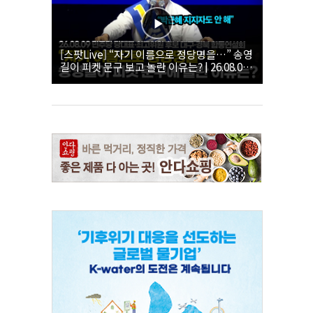
[스팟Live] “자기 이름으로 정당명을…” 송영
길이 피켓 문구 보고 놀란 이유는? | 26.08.09
더불어민주당 당대표·최고위원 후보 대구·경
북 합동연설회