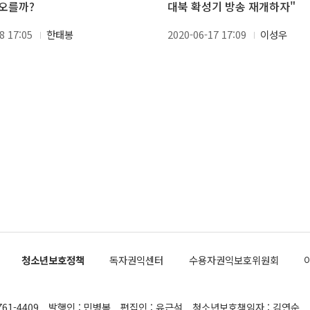
오를까?
대북 확성기 방송 재개하자"
8 17:05
한태봉
2020-06-17 17:09
이성우
청소년보호정책
독자권익센터
수용자권익보호위원회
761-4409
발행인 : 민병복
편집인 : 유근석
청소년보호책임자 : 김연순