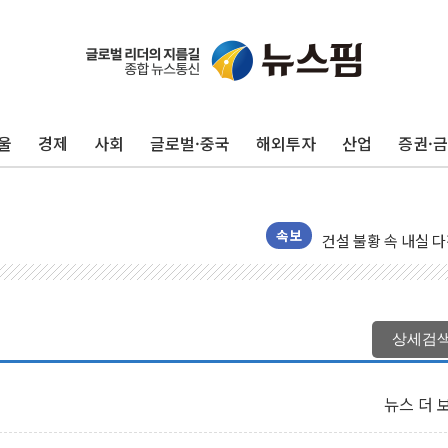
울
경제
사회
글로벌·중국
해외투자
산업
증권·
우리자산운용, MMF
TBH글로벌, 상반기 
AI 메모리 향한 뜨거
건설 불황 속 내실 
속보
"내년 메모리 물량 
현대지에프홀딩스, 자
관광객 3000만명 
상세검
[뉴스핌 이 시각 PI
美 정보 당국 "푸틴,
뉴스 더 
인도, 바이오가스 생산
서울시, 정비사업으로 