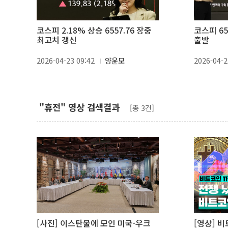
코스피 2.18% 상승 6557.76 장중
코스피 650
최고치 갱신
출발
2026-04-23 09:42
양윤모
2026-04-2
"휴전" 영상 검색결과
[총 3건]
[사진] 이스탄불에 모인 미국·우크
[영상] 