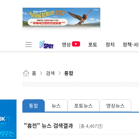
영상
포토
정치
정책·서
홈
검색
통합
통합
뉴스
포토뉴스
영상뉴스
"휴전" 뉴스 검색결과
[총 4,407건]