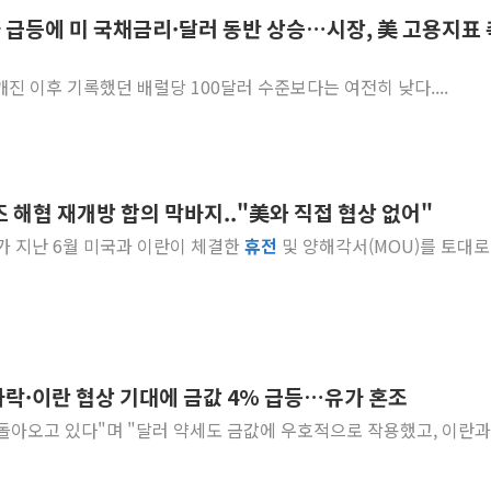
 급등에 미 국채금리·달러 동반 상승…시장, 美 고용지표 
신인류콘텐츠, 핀란드 
"일부 존치" vs "
깨진 이후 기록했던 배럴당 100달러 수준보다는 여전히 낮다....
[AI 카드뉴스] 기
국민의힘 윤리위, '
수박으로 여름 나는
전남광주 구례 산불 3
 해협 재개방 합의 막바지.."美와 직접 협상 없어"
캠코, 5918억원 규
의가 지난 6월 미국과 이란이 체결한
휴전
및 양해각서(MOU)를 토대로
[시승기] 공간·승차감
가오픈한 홈플러스
하락·이란 협상 기대에 금값 4% 급등…유가 혼조
로 돌아오고 있다"며 "달러 약세도 금값에 우호적으로 작용했고, 이란과