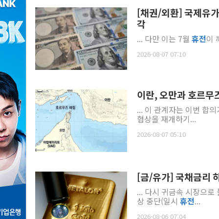
[채권/외환] 국제유가
각
... 다만 이는 7월
휴전
이 
2026-08-07 07:10
이란, 오만과 호르무즈
... 이 관계자는 이번 합
협상을 재개하기...
2026-08-07 05:10
[금/유가] 국채금리 
... 다시 귀금속 시장으
상 중단(일시
휴전
...
2026-08-06 07:04