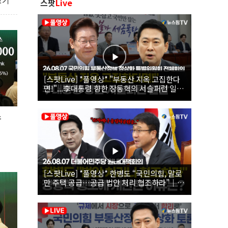
보기
스팟
Live
[스팟Live] *풀영상* "부동산 지옥 고집한다
면!"...李대통령 향한 장동혁의 서슬퍼런 일갈
| 26.08.07 국민의힘 부동산정책 정상화 특별
위원회 전체회의
스
[스팟Live] *풀영상* 한병도 “국민의힘, 말로
만 주택 공급…공급 법안 처리 협조하라”｜
26.08.07 더불어민주당 원내대책회의