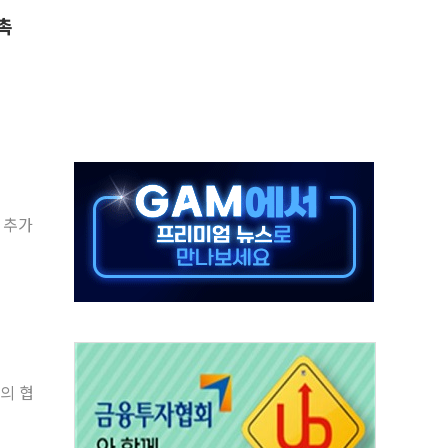
촉
AI 기업 Audission Oy와 운영 파트너십 체결
전면 개발"…서리풀2구역 갈등, 협의 테이블에
후변화가 바꾼 대한민국 여름
부산 돌려차기 발언' 논란 서범수·진종오 징계절차 개시
 하마
2분 만에 주불 진화...인명피해 없어
모 압류재산 1506건 공매
 추가
 잡은 볼보 EX90…'올 터치'는 호불호
의 협