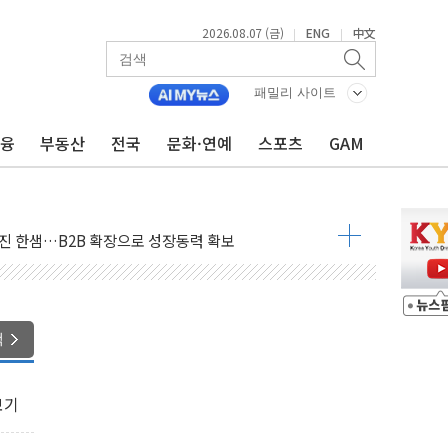
2026.08.07 (금)
ENG
中文
|
|
패밀리 사이트
금융
부동산
전국
문화·연예
스포츠
GAM
 순자산 30조 돌파…증시 급락에 업계 1위
매출 1006억원…전년비 13.9% 증가
운 관심…SK하이닉스, FMS서 '풀스택' 기술력 과시
다진 한샘…B2B 확장으로 성장동력 확보
동났다"…선수금 내걸고 확보 전쟁
사주 1000억 연내 소각…2분기 영업익 853억
목표인데…외국인 숙박 부가세 환급 앞당겨 종료
색
CK] 축구협회 성접대 기간, 대표팀 무패 外
 몇 년 내 NATO 결속력 시험하려 한정적 침공 가능성"
보기
에 3.5조원 투입키로...'에너지 자립' 일환
주택 36% 늘었다...공급부족 전 시장 규제 탓 커