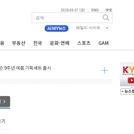
2026.08.07 (금)
ENG
中文
|
|
패밀리 사이트
금융
부동산
전국
문화·연예
스포츠
GAM
이볼', 레드닷 디자인 어워드 수상
자 청와대로 초청해 사과…"국가가 책임 다하겠다"
 9주년 여름 기획세트 출시
 국장 살리기보다 투자자 설득이 먼저
화큐셀·OCI '반색'…비중국산 부담은 변수
디지털자산 커스터디' 사업 맡는다
피200 지수 기초자산 원금지급형 ELB 공모
색
ANDA] 8월 7일
켓 상·하한가 주문 제한…'SK하이닉스 사태' 재발 방지
보기
30도 열대야에 피로 누적 '건강 적신호'
.."맘대로 팔지도 못하는데 무슨 기축통화"