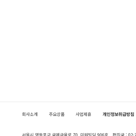
회사소개
주요상품
사업제휴
개인정보취급방침
서울시 영등포구 국제금융로 70, 미원빌딩 906호
편집국 : 02-