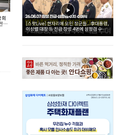
국회
[스팟Live] 한자리에 모인 장군들...李대통령,
사전투
이상렬 대장 등 진급 장성 4명에 삼정검 수치
직접 수여｜26.08.07 장성 진급·삼정검 수치
수여식