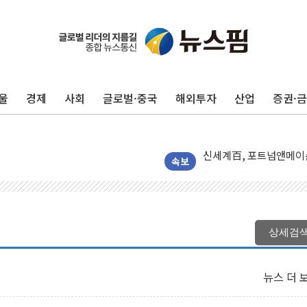
울
경제
사회
글로벌·중국
해외투자
산업
증권·
GS25 '소비뇽레몬블랑하
李대통령, 국가폭력 피해
신세계百, 포트넘앤메이슨
[기자수첩] ISA 개편,
속보
美 태양광 수입장벽에 한
두나무, 경찰청 '압수 
교보증권, 10일까지 코스
상세검
[뉴스핌 뉴스레터 Today 
NXT, 12일부터 프리마
뉴스 더 
보름째 잠 못 드는 서울…
미일 환율공조 뒷말 무성.