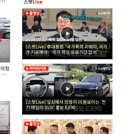
보기
스팟
Live
[스팟Live] 李대통령 "국가폭력 피해자, 국가
가 치유해야…국가 책임 유효기간 없어"｜
26.08.07 국가폭력 피해자 위로 오찬
민의힘
 후
[스팟Live] 일상에서 장점이 더 돋보이는 '전
기 패밀리 SUV' 볼보 EX90