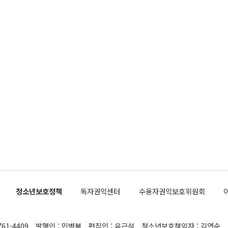
청소년보호정책
독자권익센터
수용자권익보호위원회
761-4409
발행인 : 민병복
편집인 : 유근석
청소년보호책임자 : 김연순