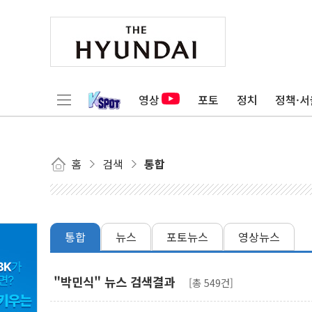
영상
포토
정치
정책·서
홈
검색
통합
통합
뉴스
포토뉴스
영상뉴스
"박민식" 뉴스 검색결과
[총 549건]