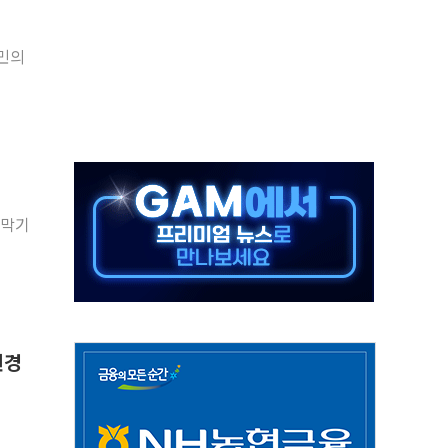
찾아 어르신 우유 지원 점검
민의
파브리 셰프 모델 발탁
재점화 조짐…한미 지배구조 다시 요동
익 4배 '껑충'…전부문 약진
흥 강자' 다이소·시코르…뷰티 유통 지각변동 본격화
두산퓨얼셀, SOFC에 사활
제혜택 축소에 반발…"정책 신뢰 뒤집어"
 막기
대표 전면에...임원·조직 대대적 개편 예고
스페이스와 '누리호 5기분 엔진 구성품' 수주
권경