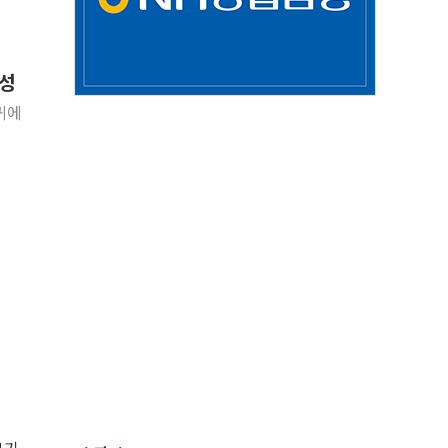
입성
귀에
"