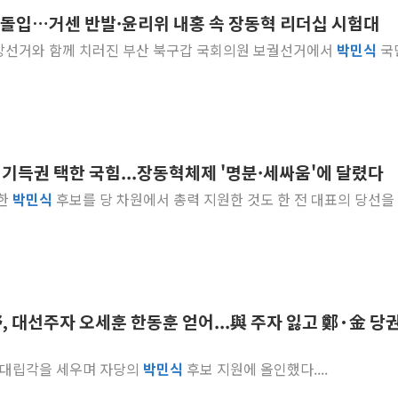
' 돌입…거센 반발·윤리위 내홍 속 장동혁 리더십 시험대
우유자조금, 노인복지관 
 3 지방선거와 함께 치러진 부산 북구갑 국회의원 보궐선거에서
박민식
국
더본코리아 롤링파스타, 
4자 연합 균열에 분쟁 
금호석유화학, 2분기 영업
CJ올리브영 흔드는 '신
"PAFC만으론 어렵다"…
 기득권 택한 국힘...장동혁체제 '명분·세싸움'에 달렸다
임대사업자, 등록임대 세
마한
박민식
후보를 당 차원에서 총력 지원한 것도 한 전 대표의 당선을
대우건설, 50대 이강석 
비츠로넥스텍, 한화에어로
野, 대선주자 오세훈 한동훈 얻어...與 주자 잃고 鄭·金 당
원과 대립각을 세우며 자당의
박민식
후보 지원에 올인했다....