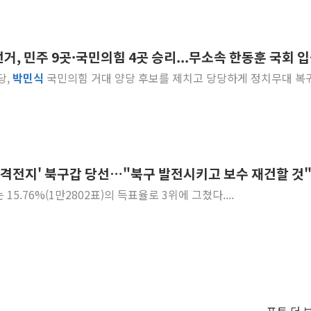
선거, 민주 9곳·국민의힘 4곳 승리...무소속 한동훈 국회 
당,
박민식
국민의힘 거대 양당 후보를 제치고 당당하게 정치무대 복
대 격전지' 북구갑 당선…"북구 발전시키고 보수 재건할 것
5.76%(1만2802표)의 득표율로 3위에 그쳤다....