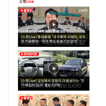
스팟
Live
[스팟Live] 李대통령 "국가폭력 피해자, 국가
가 치유해야…국가 책임 유효기간 없어"｜
26.08.07 국가폭력 피해자 위로 오찬
[스팟Live] 일상에서 장점이 더 돋보이는 '전
기 패밀리 SUV' 볼보 EX90