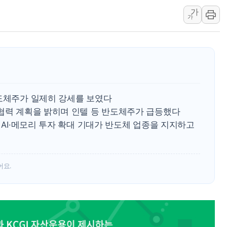
가
뉴욕증시 프리뷰, 美 고용 쇼크에 금리 인상 우려 후퇴…나
가
[종합] 美 7월 고용 2만3000명 감소 '쇼크'…9월 금리 인
[사진] 이슬람 수니파 3개국, 공동방위협정 체결
뉴욕증시 개장 전 특징주...아틀라시안·클라우드플레어
보훈부, 미 DPAA와 MOU… "6·25 미군 실종자 7359명
트럼프 "금리 내려야"…파월 때와 달리 워시엔 톤 낮춰
반도체주가 일제히 강세를 보였다
특정 정치인 측근 포항시 정책특보 내정설...포항시 '시끌'
 협력 계획을 밝히며 인텔 등 반도체주가 급등했다
李 "해남 태양광, 대한민국 다음 100년 밑거름…수도권 집
 AI·메모리 투자 확대 기대가 반도체 업종을 지지하고
李 대통령, '6시간 마라톤 부동산 2차 회의' 주재… "전폭
트럼프, 中 겨냥 폴리실리콘 관세 15% 부과…美 태양광주
[사진] 빈살만과 에르도안의 만남
어요.
이란와이어 "이란 최고지도자 위독…곧 사망해도 놀랍지 