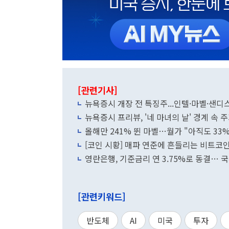
[관련기사]
뉴욕증시 개장 전 특징주...인텔·마벨·샌
뉴욕증시 프리뷰, '네 마녀의 날' 경계 속 
올해만 241% 뛴 마벨…월가 "아직도 33%
[코인 시황] 매파 연준에 흔들리는 비트코인
영란은행, 기준금리 연 3.75%로 동결… 
[관련키워드]
반도체
AI
미국
투자