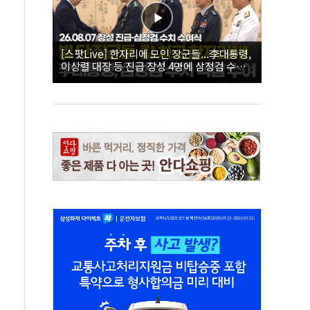
[스팟Live] 한자리에 모인 장군들...李대통령,
이상렬 대장 등 진급 장성 4명에 삼정검 수치
직접 수여｜26.08.07 장성 진급·삼정검 수치
수여식