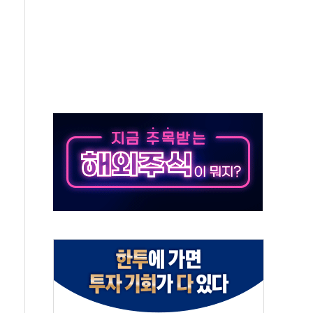
스닥 선물 1%대 상승
상 기대 후퇴
·태양광주↑ VS 트레이드데스크·웬디스↓
 끝까지 찾겠다"
중 완화 전환점"
적 공급 확대·속도전 총력"
 급등
않아"