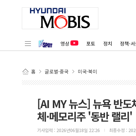
영상
포토
정치
정책·서
홈
글로벌·중국
미국·북미
[AI MY 뉴스] 뉴욕 반
체·메모리주 '동반 랠리'
기사입력 :
2026년06월18일 22:26
최종수정 :
20