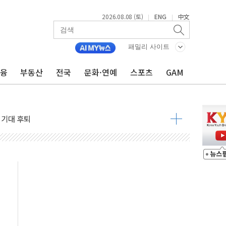
2026.08.08 (토)
ENG
中文
|
|
패밀리 사이트
금융
부동산
전국
문화·연예
스포츠
GAM
낮아지며 상승… STOXX 600 지수는 나흘 연속 최고치
세
엘·이란 위협에 맞설 자체 억지력 강화
동
톱'… 美 해상봉쇄 영향
각
체주 '활짝'