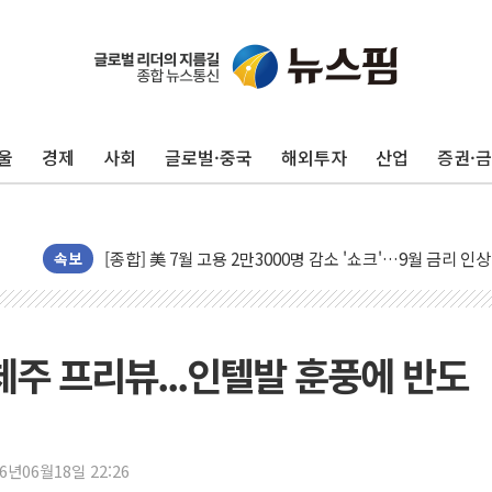
울
경제
사회
글로벌·중국
해외투자
산업
증권·
유럽증시, 美 고용 예상 밖 부진에 연준 금리 인상 가능성 
속보
미 연준 매파 기세 꺾이나…고용 감소에 9월 동결 전망 우
[종합] 이슬람 수니파 3국, '공동방위협정' 체결… 이스라
트럼프, 백신·자폐증 행정명령 검토…"이르면 다음 주"
도체주 프리뷰...인텔발 훈풍에 반도
美 항소법원, 백악관 무도회장 공사 중단 명령…트럼프 제
이란 핵심 원유 수출항 '하르그섬', 최근 1주일 이상 '올스
美 고용 쇼크에 엔화 장중 급등…시장은 "또 개입했나" 촉
26년06월18일 22:26
[AI MY 뉴스] 뉴욕 반도체주 프리뷰...美 고용 쇼크에 반도