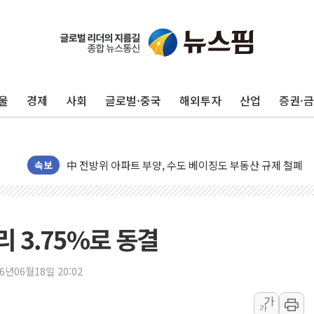
울
경제
사회
글로벌·중국
해외투자
산업
증권·
동해중부 전 해상 풍랑주의보…10일까지 최대 3.5m 높은
연일 폭염에 온열질환 사망 23명…정부, 비상대응기구 가
中 전방위 아파트 부양, 수도 베이징도 부동산 규제 철폐
속보
인제 용대리 계곡서 수위 상승으로 피서객 7명 고립…전원
동해시, 11~14일 '별똥별 멍' 운영…페르세우스 유성우 
강원 중·남부 동해안 시간당 50mm 이상 폭우…호우경보
리 3.75%로 동결
청양 밭에서 일하던 90대 숨져…온열질환 여부 조사
폭염에 車 운전면허 기능시험 오전 집중 편성…체감온도 3
26년06월18일 20:02
李대통령, 'ISA·주가누르기 방지법' 전면 재검토 지시
'호우 특보' 경북 울진 시간당 20~30mm 강한 비...가뭄 
가
가