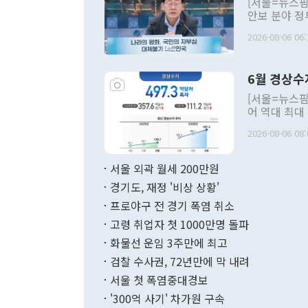
[서울=뉴스핌
안보 분야 정
평화공존 발전
2026-08-06 06:
발언 중에는 
언한 것이 있
령은 공개적으
6월 경상수
주의적 희망에
관의 대북 정
[서울=뉴스핌
관 부처 장관
어 역대 최대
관의 무리한 
출 호조로 월
다. [정동영 통일부 장관이 지난달 23일 오후 서울 종로구 정부서울청사에
2026-08-06 08:
료=한국은행] 한국은행이 6일 발표한 '2026년 6월 국제수지(잠정)'에
서 취임 1주년 
면 지난 6월
부 장관 권한
1000만달러
서울 외곽 월세 200만원
발전 구상'을
이에 따라 올
적 갈등 해결
경기도, 재정 '비상 상황'
했다. 경상수
결과 혐오의 
9000만달러
프로야구 전 경기 폭염 취소
년간의 CVI
지 기준 상품
고령 취업자 첫 1000만명 돌파
무너졌다고도 
며 월간 기준
현실을 바꾸는
달러로 38.
화물선 운임 3주만에 최고
를 평화 체제
196.9% 급
검찰 수사권, 72년만에 막 내려
함께 4자 대
수출은 160
지만 이 대통
서울 첫 폭염중대경보
(18.6%) 
화공존 정책이
했다. 통관 기
'300억 사기' 차가원 구속
다"고 지적했
(16.4%)