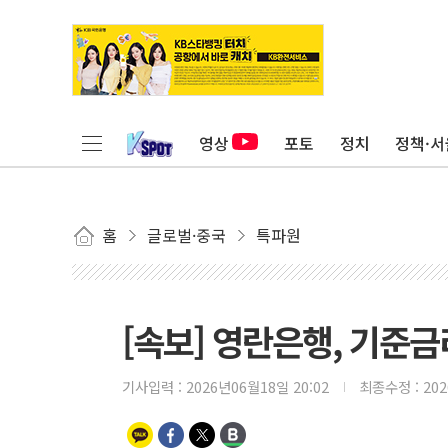
영상
포토
정치
정책·서
홈
글로벌·중국
특파원
[속보] 영란은행, 기준금
기사입력 :
2026년06월18일 20:02
최종수정 :
20