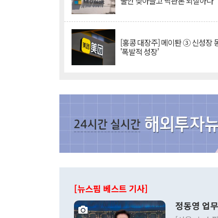
불안 잦아들고 낙관론 되살아나
[홍콩 대장주] 메이퇀 ③ 신성장
'폭발적 성장'
[뉴스핌 베스트 기사]
정동영 업무