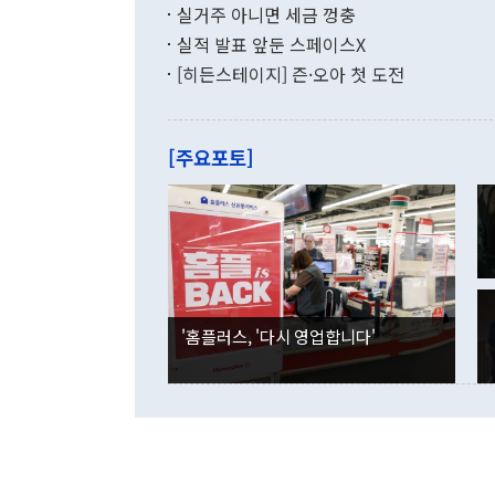
투리가 잡혀 
실거주 아니면 세금 껑충
월(-10억9
쁜 상황이 초
증가와 유류할
실적 발표 앞둔 스페이스X
9·19 군사
기록했지만 
[히든스테이지] 즌·오아 첫 도전
"우리의 선의
로 전환됐다.
으로 약간의 의문
를 기록해 전
관은 업무보고
는 배당수입
주의에 근거한
줄면서 25억
[주요포토]
라며 "여러분
억1000만달
이 9월 러시
였던 올해 3
며 "정부 차
인의 해외투자
은 "그것은 
각각 증가했다
잘랐다. 정 
국인의 국내 
않았다는 점에
감소하며 전월
사합의 복원,
경신했다. 외
권이라는 지적
분기 말 만기
뒤 "여기 업
다. 내국인의
'홈플러스, '다시 영업합니다'
부의 한 소식
다. eoyn2@
를 거쳐 결정
련 부처 장관
하고 대통령의
한 문제"라고 지적했다. 이재명 대통령이
외교 국방 등
2026.08.05 ◆시대착오적 접근, 대북 인식 오류 더욱 문제인 것은 정 장관