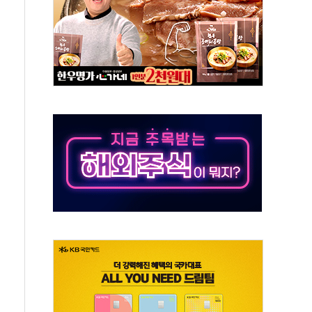
것"
지대' 우려
타진
청래 '격차 확대'
최고치
 요구
낮아지며 상승… STOXX 600 지수는 나흘 연속 최고치
세