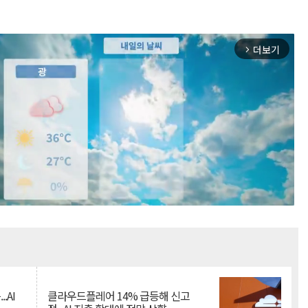
더보기
arrow_forward_ios
Mute
.AI
클라우드플레어 14% 급등해 신고