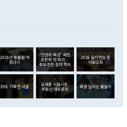
정쟁으로 휘몰아 들어가면 원래 하고자 했던 데에서 오히려 나
000만달러)보다 적자 폭이 확대됐다. 여행수지는 외국인 입국자
래될 수 있다"고 경고했다. 이 대통령은 남북 신뢰 구축을 위해
증료 인상 등에 따른 출국자 감소로 4억4000만달러 흑자를
합의를 선제적으로 복원해야 한다는 정 장관의 주장에 대해서도
지식재산권사용료수지는 전월 흑자에서 4억4000만달러 적자
대로 하는 게 과연 한반도의 평화와 안정에 플러스냐, 결론적
 본원소득수지는 배당소득을 중심으로 32억7000만달러 흑자
이 들 때도 있다"며 부정적으로 반응했다. 조현 외교부 장
월(21억7000만달러)보다 흑자 폭이 확대됐다. 배당소득수지
 사후 브리핑에서 정 장관이 언급한 '4자 회담'에 대해 "이상
이 늘어난 데다 전월 분기배당에 따른 기저효과로 배당지급이
 어떤 희망이라 하더라도 그건 아직 조율되지 않은 방법"이
6000만달러 흑자를 나타냈다. 금융계정 순자산은 6월 중 467
들께서 디스카운트해 주시면 좋겠다"고 선을 그었다. 정 장관
러 증가해 월간 기준 역대 최대 증가 폭을 기록했다. 종전 최대
아 블라디보스토크에서 열리는 '동방경제포럼(EEF)'을 언급하
월(369억9000만달러)을 넘어선 것이다. 직접투자에서는 내국
원에서 (참석을) 검토하고 있다"고 발언한 데 대해서도 조 장관
가 80억1000만달러, 외국인의 국내투자가 46억3000만달러
'선관위 특검' 국민
외교부의 몫"이라며 "아직 거기까지 진도가 나가지 않았다"고
2026년 동물원 여
2026 을지연습 준
. 증권투자에서는 외국인의 국내 주식 매도세가 이어졌다. 외
추천위 첫 회의…
름나기
비보고회
장관이 이날 소개한 대북 구상과 설명은 정부 내 조율을 거치지
주식 투자는 차익실현 매도 등의 영향으로 316억1000만달러
후보추천 절차 착수
서 문제가 있다. 특히 주적 표현 대체와 국호 사용, 9·19 군
(-310억5000만달러)에 이어 역대 최대 순매도 기록을 다시
 4자회담 추진 등은 통일부 장관이 결정할 사안이 아니어서 월
국인의 국내 채권투자는 세계국채지수(WGBI) 자금 유입에도
이 나오고 있다. 이 대통령은 정 장관의 업무보고를 듣고 난
도래 영향으로 증가 폭이 줄어든 52억9000만달러를 기록했
무보고에 발표했다고 승인난 건 아니다"라고 재차 확인했다. 정
오세훈 서울시장,
 해외 증권투자는 주식을 중심으로 35억6000만달러 증가했
39도 기록한 서울
폭염 날리는 물놀이
부동산 대토론회
통은 "정 장관의 발언 내용은 대부분 국가안전보장회의(NSC)
newspim.com
된 사안이 아닌 정 장관의 개인적 생각에 가깝다"며 "안보 관
이 정부의 공식 정책이 아닌 사안을 추진하겠다고 업무보고를
 면전에서 '국군통수권자가 나서야 한다'고 주장한 것은 심각
 5일 청와대 영빈관에서 열린 통일
 외교 안보 부처 업무보고에서 발언하고 있다. [사진=청와대]