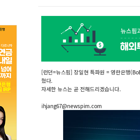
[런던=뉴스핌] 장일현 특파원 = 영란은행(BoE
혔다.
자세한 뉴스는 곧 전해드리겠습니다.
ihjang67@newspim.com