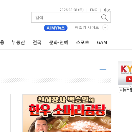
2026.08.08 (토)
ENG
中文
|
|
패밀리 사이트
금융
부동산
전국
문화·연예
스포츠
GAM
 물결
동
 구조
관측
 발효
8도 넘으면 중단
해소될 듯