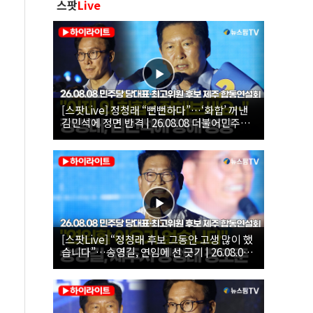
스팟
Live
[스팟Live] 정청래 “뻔뻔하다”…‘화합’ 꺼낸
김민석에 정면 반격 | 26.08.08 더불어민주당
당대표·최고위원 후보 제주 합동연설회
[스팟Live] “정청래 후보 그동안 고생 많이 했
습니다”…송영길, 연임에 선 긋기 | 26.08.08
더불어민주당 당대표·최고위원 후보 제주 합
동연설회