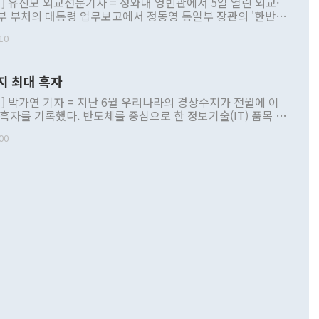
] 유신모 외교전문기자 = 청와대 영빈관에서 5일 열린 외교·
부 부처의 대통령 업무보고에서 정동영 통일부 장관의 '한반도
 구상'과 업무보고 발언이 논란을 빚고 있다. 이날 정 장관의
10
정부 내 조율을 거치지 않은 사안을 정책으로 추진하겠다고 공
는가 하면 사실 관계에 맞지 않은 설명도 있었다. 이재명 대통
로 신중을 기해 달라고 경고했고, 조현 외교부 장관은 '이상
지 최대 흑자
 근거한 비현실적 구상'이라는 비판을 내놨다. 그동안 정 장
책 관련 발언이 물의를 빚은 적은 여러 번 있지만 대통령과 유
] 박가연 기자 = 지난 6월 우리나라의 경상수지가 전월에 이
이 공개적으로 부정적 입장을 표명한 것은 이례적이다. 정 장
 흑자를 기록했다. 반도체를 중심으로 한 정보기술(IT) 품목 수
대북 접근법과 월권을 제어해야 한다는 목소리도 높아지고 있
간 상품수출이 처음으로 1000억달러를 넘어선 영향이다. [자
00
 따르
기자간담회를 하고 있다. [사진=통일부] 2026.07.23 ◆통일
 경상수지는 497억3000만달러 흑자로 집계됐다. 전월(386억
 넘어선 주장 정 장관은 이날 업무보고에서 '한반도 평화공존
)에 이어 두 달 연속 월간 기준 역대 최대 기록을 갈아치웠다.
 설명하면서 이재명 정부 2년차 핵심 과제로 상호 존중·평화
해 상반기 누적 경상수지 흑자는 1910억1000만달러를 기록
·핵 없는 한반도 등 3대 기본 방향을 제시했다. 정 장관은 "대
지 흑자를 견인한 것은 상품수지다. 6월 상품수지는 478억
언어는 멈춰야 한다"면서 주적 용어 대체를 주장했다. 지난 25
 흑자를 기록하며 전월에 이어 역대 최대를 다시 썼다. 국제수
D(완전하고 검증가능하며 되돌릴 수 없는 비핵화) 구도는 이미
수출은 1123억7000만달러로 전년 동월 대비 84.5% 증가하
했다. 또 "현 시점에서 흘러간 선(先)비핵화만 되뇌는 것은
 처음으로 1000억달러를 넘어섰다. 상품수입은 644억8000만
 데 힘이 되지 않는다"고 주장했다. 정 장관은 또 "정전 체제
6% 늘었다. 통관 기준으로는 반도체 수출이 전년 동월 대비
로 바꾸는 논의에 착수하겠다"면서 "북·미 정상회담 견인과
증했고 컴퓨터·주변기기(SSD)는 282.7% 증가했다. IT 품목
화의 동력을 확보하기 위해 최선을 다할 것"이라고 말했다. 하
.4% 늘었으며 비IT 품목도 ▲석유제품(47.5%) ▲화공품
령은 정 장관의 구상에 대부분 제동을 걸었다. 이 대통령은 "평
▲철강제품(17.9%) ▲승용차(6.1%) 등을 중심으로 18.6% 증가
 정치적으로 악용되는 측면이 있다"며 "많이 조심하셔야 한
준 수입은 ▲원자재(30.5%) ▲자본재(35.3%) ▲소비재
다. 북한을 다른 이름으로 불러야 한다는 주장에는 "표현에 꼬
가 모두 늘었다. 서비스수지는 12억9000만달러 적자를 기록해 전