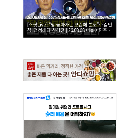
[스팟Live] “당 돌아가는 모습에 분노”…김민
석, 정청래와 신경전 | 26.08.08 더불어민주당
당대표·최고위원 후보 제주 합동연설회