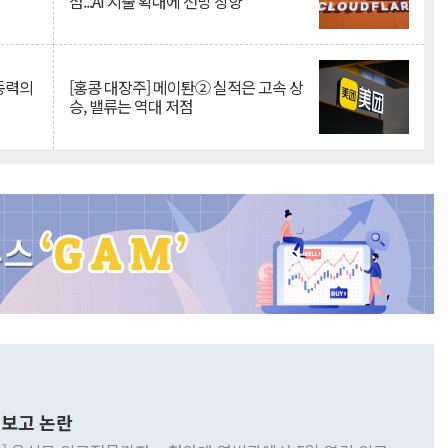
점...AI 지출 확대에 전망 상향
 동력의
[홍콩 대장주] 메이퇀② 실적은 고속 상
승, 밸류는 역대 저점
보고 논란