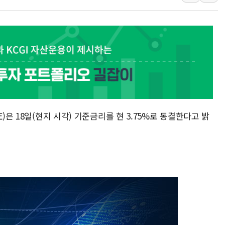
주말 무더위·열대야 지속…내륙 곳곳 소나기
오세훈 "용산공원 주택 검토, 민주당 스스로 원칙 뒤집는 
충북 주말 무더위 지속…청주·진천 35도, 곳곳 소나기
10월 보완수사권 폐지·공소청 출범…피해자들 '범죄 사각
한상협, 업계 개인정보 보안 새판 짠다…'자율규제단체' 
민주당, 오늘 제주·인천 경선 발표...김민석 '재역전' vs 정
뉴욕증시, 고용 쇼크에 금리 인상 우려 후퇴…S&P500 
트럼프, 쿡 연준 이사 해임 재추진…"26일까지 의혹 소명"
)은 18일(현지 시각) 기준금리를 현 3.75%로 동결한다고 밝
유럽증시, 美 고용 예상 밖 부진에 연준 금리 인상 가능성 
미 연준 매파 기세 꺾이나…고용 감소에 9월 동결 전망 우