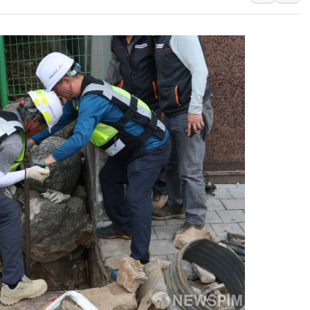
뉴욕증시 개장 전 특징주...아틀라시안·클라우드플레어
보훈부, 미 DPAA와 MOU… "6·25 미군 실종자 7359명
트럼프 "금리 내려야"…파월 때와 달리 워시엔 톤 낮춰
특정 정치인 측근 포항시 정책특보 내정설...포항시 '시끌'