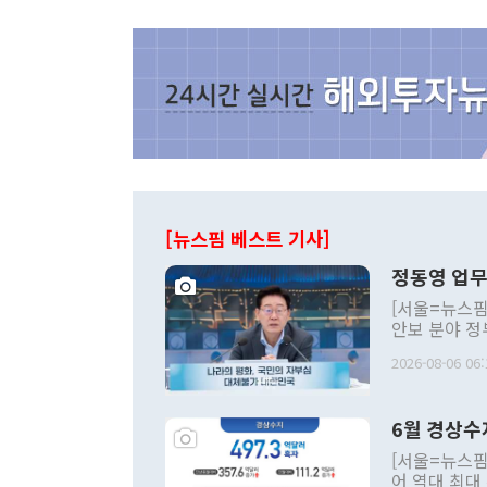
[뉴스핌 베스트 기사]
정동영 업무
[서울=뉴스핌
안보 분야 정
평화공존 발전
2026-08-06 06:
발언 중에는 
언한 것이 있
령은 공개적으
6월 경상수
주의적 희망에
관의 대북 정
[서울=뉴스핌
관 부처 장관
어 역대 최대