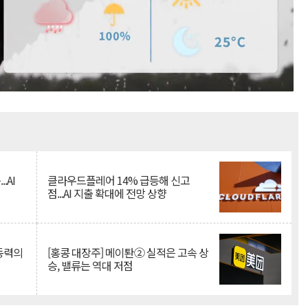
Mute
.AI
클라우드플레어 14% 급등해 신고
점...AI 지출 확대에 전망 상향
 동력의
[홍콩 대장주] 메이퇀② 실적은 고속 상
승, 밸류는 역대 저점