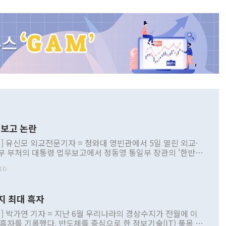
보고 논란
] 유신모 외교전문기자 = 청와대 영빈관에서 5일 열린 외교·
부 부처의 대통령 업무보고에서 정동영 통일부 장관의 '한반도
 구상'과 업무보고 발언이 논란을 빚고 있다. 이날 정 장관의
10
정부 내 조율을 거치지 않은 사안을 정책으로 추진하겠다고 공
는가 하면 사실 관계에 맞지 않은 설명도 있었다. 이재명 대통
로 신중을 기해 달라고 경고했고, 조현 외교부 장관은 '이상
지 최대 흑자
 근거한 비현실적 구상'이라는 비판을 내놨다. 그동안 정 장
책 관련 발언이 물의를 빚은 적은 여러 번 있지만 대통령과 유
] 박가연 기자 = 지난 6월 우리나라의 경상수지가 전월에 이
이 공개적으로 부정적 입장을 표명한 것은 이례적이다. 정 장
 흑자를 기록했다. 반도체를 중심으로 한 정보기술(IT) 품목 수