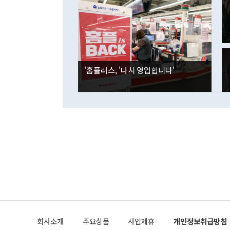
였던 올해 3
며 "정부 차
인의 해외투자
은 "그것은 
각각 증가했다
잘랐다. 정 
국인의 국내 
않았다는 점에
감소하며 전월
사합의 복원,
경신했다. 외
권이라는 지적
분기 말 만기
뒤 "여기 업
다. 내국인의
'홈플러스, '다시 영업합니다'
부의 한 소식
다. eoyn2@
를 거쳐 결정
련 부처 장관
하고 대통령의
한 문제"라고 지적했다. 이재명 대통령이
외교 국방 등
2026.08.05 ◆시대착오적 접근, 대북 인식 오류 더욱 문제인 것은 정 장관
의 이같은 주
실과 다른 인
격히 변화하고
못하고 있다는
되뇌는 것은 
법을 호도하고
이나 미국은 
금까지의 북핵
회사소개
주요상품
사업제휴
개인정보취급방침
공하는 방식으