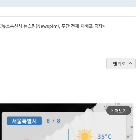
뉴스통신사 뉴스핌(Newspim), 무단 전재-재배포 금지>
맨위로
더보기
arrow_forward_ios