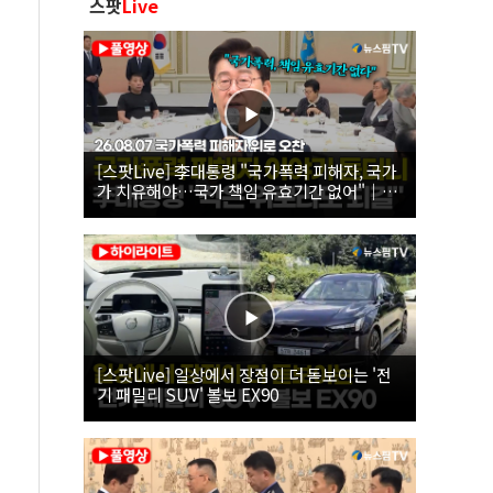
스팟
Live
[스팟Live] 李대통령 "국가폭력 피해자, 국가
가 치유해야…국가 책임 유효기간 없어"｜
26.08.07 국가폭력 피해자 위로 오찬
[스팟Live] 일상에서 장점이 더 돋보이는 '전
기 패밀리 SUV' 볼보 EX90