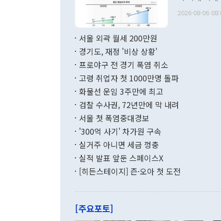
관의 무리한 
출 호조로 월
다. [정동영 통일부 장관이 지난달 23일 오후 서울 종로구 정부서울청사에
2026-08-06 08:
료=한국은행] 한국은행이 6일 발표한 '2026년 6월 국제수지(잠정)'에
서 취임 1주년 
면 지난 6월
부 장관 권한
1000만달러
서울 외곽 월세 200만원
발전 구상'을
이에 따라 올
적 갈등 해결
경기도, 재정 '비상 상황'
했다. 경상수
결과 혐오의 
9000만달러
프로야구 전 경기 폭염 취소
년간의 CVI
지 기준 상품
고령 취업자 첫 1000만명 돌파
무너졌다고도 
며 월간 기준
현실을 바꾸는
달러로 38.
화물선 운임 3주만에 최고
를 평화 체제
196.9% 급
검찰 수사권, 72년만에 막 내려
함께 4자 대
수출은 160
지만 이 대통
서울 첫 폭염중대경보
(18.6%) 
화공존 정책이
했다. 통관 기
'300억 사기' 차가원 구속
다"고 지적했
(16.4%)
투리가 잡혀 
실거주 아니면 세금 껑충
월(-10억9
쁜 상황이 초
증가와 유류할
실적 발표 앞둔 스페이스X
9·19 군사
기록했지만 
[히든스테이지] 즌·오아 첫 도전
"우리의 선의
로 전환됐다.
으로 약간의 의문
를 기록해 전
관은 업무보고
는 배당수입
주의에 근거한
줄면서 25억
[주요포토]
라며 "여러분
억1000만달
이 9월 러시