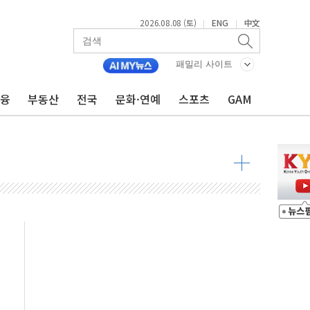
 정청래 격차 확대'
2026.08.08 (토)
ENG
中文
|
|
타진
최고치
패밀리 사이트
 요구
금융
부동산
전국
문화·연예
스포츠
GAM
낮아지며 상승… STOXX 600 지수는 나흘 연속 최고치
세
엘·이란 위협에 맞설 자체 억지력 강화
동
톱'… 美 해상봉쇄 영향
각
체주 '활짝'
스닥 선물 1%대 상승
상 기대 후퇴