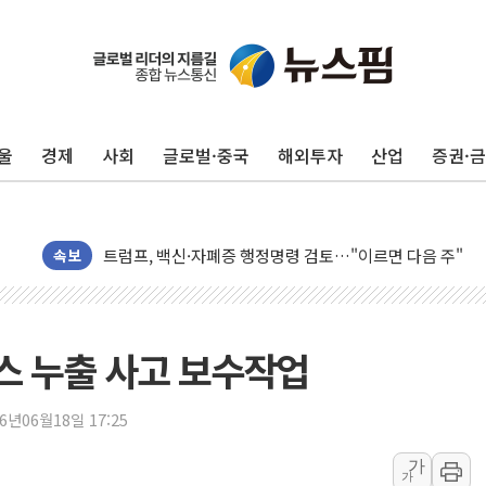
민주, 오늘 제주·인천 경선 결과 발표...'김민석 재역전 vs
한상협, 업계 개인정보 보안 새판 짠다…'자율규제단체' 
뉴욕증시, 고용 쇼크에 금리 인상 우려 후퇴…S&P500 
트럼프, 쿡 연준 이사 해임 재추진…"26일까지 의혹 소명"
울
경제
사회
글로벌·중국
해외투자
산업
증권·
유럽증시, 美 고용 예상 밖 부진에 연준 금리 인상 가능성 
미 연준 매파 기세 꺾이나…고용 감소에 9월 동결 전망 우
[종합] 이슬람 수니파 3국, '공동방위협정' 체결… 이스라
트럼프, 백신·자폐증 행정명령 검토…"이르면 다음 주"
속보
美 항소법원, 백악관 무도회장 공사 중단 명령…트럼프 제
이란 핵심 원유 수출항 '하르그섬', 최근 1주일 이상 '올스
美 고용 쇼크에 엔화 장중 급등…시장은 "또 개입했나" 촉
스 누출 사고 보수작업
[AI MY 뉴스] 뉴욕 반도체주 프리뷰...美 고용 쇼크에 반도
뉴욕증시 프리뷰, 美 고용 쇼크에 금리 인상 우려 후퇴…나
26년06월18일 17:25
[종합] 美 7월 고용 2만3000명 감소 '쇼크'…9월 금리 인
가
가
[사진] 이슬람 수니파 3개국, 공동방위협정 체결