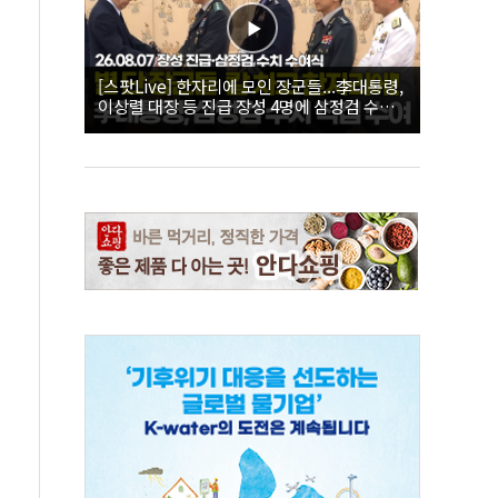
[스팟Live] 한자리에 모인 장군들...李대통령,
이상렬 대장 등 진급 장성 4명에 삼정검 수치
직접 수여｜26.08.07 장성 진급·삼정검 수치
수여식