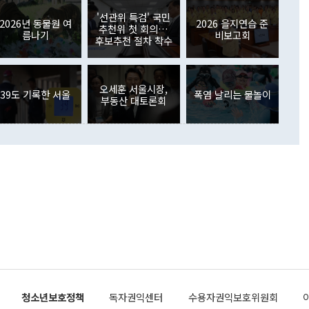
월(369억9000만달러)을 넘어선 것이다. 직접투자에서는 내국
원에서 (참석을) 검토하고 있다"고 발언한 데 대해서도 조 장관
가 80억1000만달러, 외국인의 국내투자가 46억3000만달러
'선관위 특검' 국민
외교부의 몫"이라며 "아직 거기까지 진도가 나가지 않았다"고
2026년 동물원 여
2026 을지연습 준
. 증권투자에서는 외국인의 국내 주식 매도세가 이어졌다. 외
추천위 첫 회의…
름나기
비보고회
장관이 이날 소개한 대북 구상과 설명은 정부 내 조율을 거치지
주식 투자는 차익실현 매도 등의 영향으로 316억1000만달러
후보추천 절차 착수
서 문제가 있다. 특히 주적 표현 대체와 국호 사용, 9·19 군
(-310억5000만달러)에 이어 역대 최대 순매도 기록을 다시
 4자회담 추진 등은 통일부 장관이 결정할 사안이 아니어서 월
국인의 국내 채권투자는 세계국채지수(WGBI) 자금 유입에도
이 나오고 있다. 이 대통령은 정 장관의 업무보고를 듣고 난
도래 영향으로 증가 폭이 줄어든 52억9000만달러를 기록했
무보고에 발표했다고 승인난 건 아니다"라고 재차 확인했다. 정
오세훈 서울시장,
 해외 증권투자는 주식을 중심으로 35억6000만달러 증가했
39도 기록한 서울
폭염 날리는 물놀이
부동산 대토론회
통은 "정 장관의 발언 내용은 대부분 국가안전보장회의(NSC)
newspim.com
된 사안이 아닌 정 장관의 개인적 생각에 가깝다"며 "안보 관
이 정부의 공식 정책이 아닌 사안을 추진하겠다고 업무보고를
 면전에서 '국군통수권자가 나서야 한다'고 주장한 것은 심각
 5일 청와대 영빈관에서 열린 통일
 외교 안보 부처 업무보고에서 발언하고 있다. [사진=청와대]
장이 현 시점에서 이미 참고가 될 수 없는 과거의 경험 또는 사
식에 기반하고 있다는 것이다. 정 장관이 주장하는 구상은 급
 있는 북한의 전략과 한반도 및 국제 정세를 전혀 반영하지
 비판이 제기되고 있다. 정 장관이 "흘러간 선(先)비핵화만
현실을 바꾸지 못한다"고 언급한 것은 지금까지의 대북 접근
 있다. 북핵 위기 발발 이후 지금까지 모든 핵 협상에서 한국
북한에 선비핵화를 공식적으로 요구한 적이 없기 때문이다. 지
 협상은 북한의 비핵화 조치에 한·미가 상응하는 대가를 제
로 이뤄졌다. 1994년 북·미 제네바 기본합의는 핵시설 동결
청소년보호정책
독자권익센터
수용자권익보호위원회