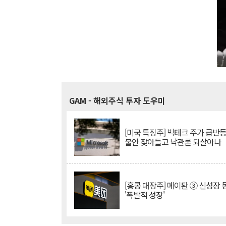
GAM
- 해외주식 투자 도우미
[미국 특징주] 빅테크 주가 급반등..
불안 잦아들고 낙관론 되살아나
[홍콩 대장주] 메이퇀 ③ 신성장
'폭발적 성장'