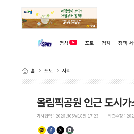
영상
포토
정치
정책·서
홈
포토
사회
올림픽공원 인근 도시가
기사입력 :
2026년06월18일 17:23
최종수정 :
20