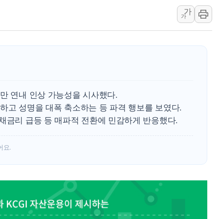
가
정부혁신 우수사례 세계에 알린다
가
정청래 "2차 TV토론으로 게임 
윤상현, 사관학교 통합 비판…"
펄어비스, 붉은사막 영상 콘테스트
현대리바트, '2026 코리아빌드
[K메이커] 코셔에서 할랄까지…대
만 연내 인상 가능성을 시사했다.
[특징주] 비철금속 업종 11% 
하고 성명을 대폭 축소하는 등 파격 행보를 보였다.
흥국자산운용, 코스닥 성장주 담
국채금리 급등 등 매파적 전환에 민감하게 반응했다.
외국인 돌아왔지만 …'삼전·하이
어요.