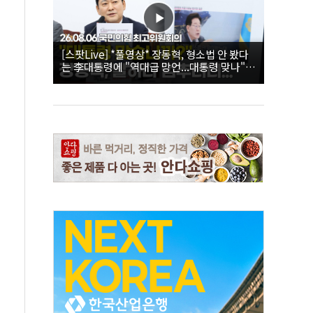
[스팟Live] *풀영상* 장동혁, 형소법 안 봤다
는 李대통령에 "역대급 망언...대통령 맞나"｜
26.08.06 국민의힘 최고위원회의