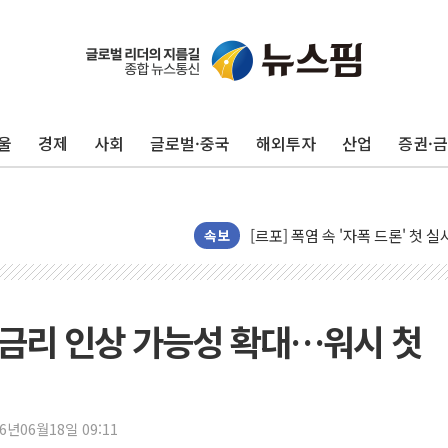
울
경제
사회
글로벌·중국
해외투자
산업
증권·
[AI 카드뉴스] 어린이집·유치원
운수업·기업활동 '원스톱'으로..
[르포] 폭염 속 '자폭 드론' 첫
공정위 "국고채 PD 15곳, 관행
속보
중소기업 기술자료 중국 계열사에
정부, 한화오션·에코프로비엠 등 
국표원, 해외직구 물놀이기구·유아
내 금리 인상 가능성 확대…워시 첫
쉐이크쉑, 남양주 현대아울렛에 
부모가 정부24에서 자녀 출입국
소방청, 전국 시·도 구급과장 
26년06월18일 09:11
'달라진 임신·출산·육아 지원 