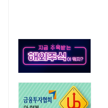
…식약처 AI 심사·소방청 119안심콜 영문 영상 제작
끝…김민석, 신천지 허위신고에 배신 사과 안 해"
국방개혁은 정치적 감정 따라 추진해선 안 돼"
 '비욘드 디 어비스' 수상작 발표
위크' 참가…리모델링 상담 제공
상, 종가가 넘은 건 국경 아닌 '식문화 장벽'
급등…구리 가격 상승 전망 부각
은 채권혼합 펀드 2종 출시
닉스'는 사고 급등주는 팔았다