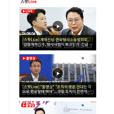
스팟
Live
[스팟Live] 개혁신당·한국형사소송법학회,
'검찰개혁인가, 형사사법의 붕괴인가' 긴급 세
미나｜26.08.06
[스팟Live] *풀영상* "조직의 명운 건다는 각
오로 환골탈태 해야"...경찰 조직의 전면적 쇄
신 촉구한 한병도 | 26.08.06 더불어민주당 정
책조정회의