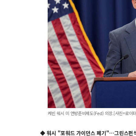
케빈 워시 미 연방준비제도(Fed) 의장.[사진=로이터 뉴스
◆ 워시 "포워드 가이던스 폐기"…그린스펀