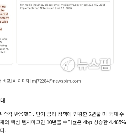
교.[AI 이미지] mj72284@newspim.com
확대
즉각 반응했다. 단기 금리 정책에 민감한 2년물 미 국채 수
국채의 핵심 벤치마크인 10년물 수익률은 4bp 상승한 4.465%
다.