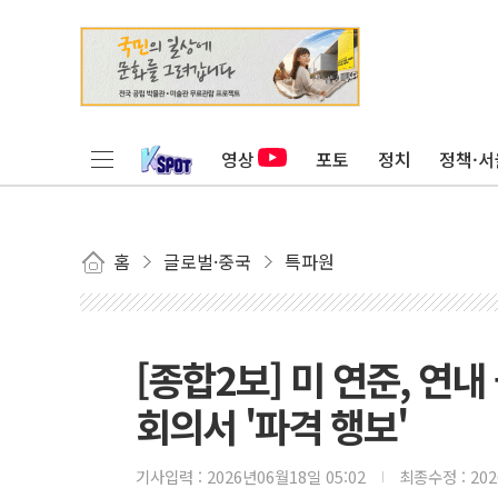
영상
포토
정치
정책·서
홈
글로벌·중국
특파원
[종합2보] 미 연준, 연
회의서 '파격 행보'
기사입력 :
2026년06월18일 05:02
최종수정 :
20