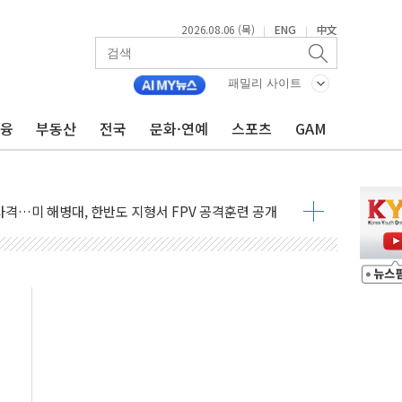
2026.08.06 (목)
ENG
中文
|
|
패밀리 사이트
금융
부동산
전국
문화·연예
스포츠
GAM
 비상! 수족구병이 다시 유행합니다.
.데이터처, 기업 3만1000곳 경제통계조사
 실사격…미 해병대, 한반도 지형서 FPV 공격훈련 공개
 아닌 담합…76조2000억 입찰 영향"
 넘긴 세라젬…공정위 과징금 4억3200만원
'슈퍼을' 5곳 선정...소부장 핵심기업 추가 육성
용품 등 94개 제품 안전기준 '부적합'
'다산점' 열어
증명서 발급…7일부터 온라인 대리 신청 가능
회의…중증환자 이송체계 전국 확대 점검
한눈에'…인사처, 공무원 인사제도 안내서 발간