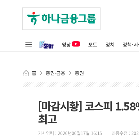
영상
포토
정치
정책·서
홈
증권·금융
증권
[마감시황] 코스피 1.5
최고
기사입력 :
2026년06월17일 16:15
최종수정 :
20