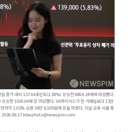
 종가 대비 137.64포인트(1.58%) 상승한 8864.24에에 마감했다.
) 상승한 1030.04에 장 마감했다. SK하이닉스가 전 거래일보다 13만
성전자가 1.02% 오른 34만 6,500원에 장을 마쳤다. 이날 오후 서울 중
26.06.17 khwphoto@newspim.com