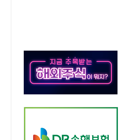
스 인버스 20% 급등…레버리지 급락
핑 관세 부과 지연, '자립 인도'에 걸림돌"
로"…서울 20년 초과 아파트 전셋값 상승률 1위
감, 폭염·전력 수요에 석탄주 강세
·반도체 차익실현 매물에 3일 만에 반락
터센터 포항서 '첫 삽'…2028년 가동 예정
 코스피…4.58% 급락 속 코스닥만 웃었다
0억→3990억…인터넷뱅크 1·2위 '격전'
행·스토킹 혐의 70대…경찰 불구속 입건