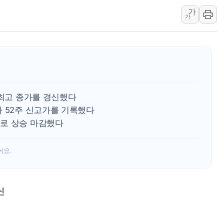
가
[ETF 시황] SK하이닉
가
"중국산 제품에 대한 반덤
"신축 전세 부담에 구축으
[중국증시 마감] 혼조 마
[일본 증시] 닛케이, AI
국내 최초 상업용 AI 데이
 최고 종가를 경신했다
[마감시황] 반도체가 흔든
가 52주 신고가를 기록했다
개인사업자대출 격차 918
로 상승 마감했다
지적 장애 여성 강제 추
어요.
신