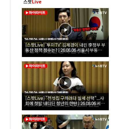
스팟
Live
[스팟Live] '투미TV' 김제경이 내린 李정부 부
동산 정책 점수는? | 26.08.06 서울시 부동산
대토론회
[스팟Live] "전셋집 구하려다 월세 선택"...사
회에 첫발 내디딘 청년의 한탄 | 26.08.06 서울
시 부동산 대토론회