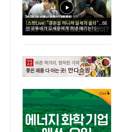
[스팟Live] "결혼을 하니까 월세가 올라"...68
만 유튜버가 오세훈에게 꺼낸 얘기는? |
26.08.06 서울시 부동산 대토론회