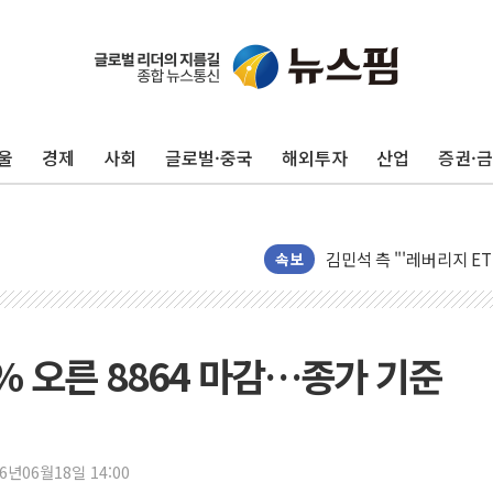
울
경제
사회
글로벌·중국
해외투자
산업
증권·
원포유, 그린비파트너스
넷마블문화재단, 임직원 
김민석 측 "'레버리지 E
앤스로픽도 AI칩 직접 만
속보
'친명 vs 친청' 경선 과
민주당 지지층·무당층 1순위
박윤영 KT 대표 "AID
8% 오른 8864 마감…종가 기준
카카오엔터프라이즈, 이재
'신작 부재' 웹젠, 2분기 
LGU+, 파주 AI DC 
26년06월18일 14:00
직접 입어보고 계약…체