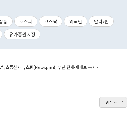
상승
코스피
코스닥
외국인
달러/원
유가증권시장
뉴스통신사 뉴스핌(Newspim), 무단 전재-재배포 금지>
맨위로