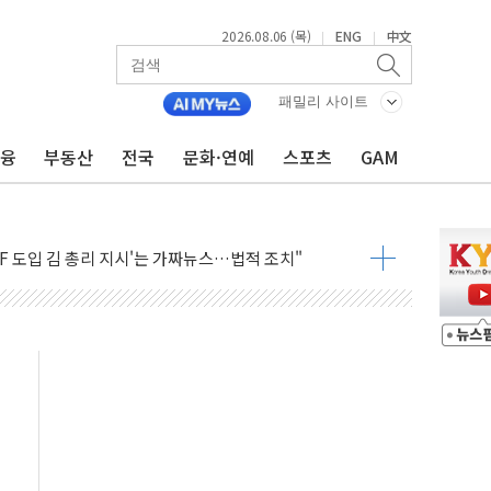
2026.08.06 (목)
ENG
中文
|
|
패밀리 사이트
금융
부동산
전국
문화·연예
스포츠
GAM
 흡수합병…비대면 영상서비스 경쟁력 강화
가족 직업체험 프로그램 진행
TF 도입 김 총리 지시'는 가짜뉴스…법적 조치"
든다…삼성전자 2나노 수주 '촉각'
열...민주당 선관위 "불법 선거운동·방해행위 엄중 제재"
 선호도, 정청래 39.9% 김민석 39.8%
C 경쟁력 높이기 위해 그룹 역량 결집해야"
한 신임 대표 선임
영업이익 56억원...전년비 8.4% 감소
2조원 투자로 수익성 높인다
험형 웨딩페스타 인기