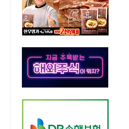
정책 아냐" 해명
~9일 최대 100mm 호우
결… 수니파 국가들의 새 안보 협력 구도
비온 59㎡ 18억원대
-서울시 '정책 엇박자'
생애최초만 경쟁 치열
래·ETF 매수에도 고유가·금리·입법 지연 '삼중 부담'
...석유·가스주 올랐지만 빈그룹이 상쇄
총수요 104.3GW 기록
 위기 고조되는 또 다른 중동 화약고