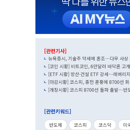
[관련기사]
뉴욕증시, 기술주 약세에 혼조…다우 사상
[코인 시황] 비트코인, 6만달러 바닥론 고
[ETF 시황] 방산·건설 ETF 강세…레버
[마감시황] 코스피, 종전 훈풍에 8700선 회
[개장시황] 코스피 8700선 돌파 출발…반
[관련키워드]
반도체
코스피
코스닥
미