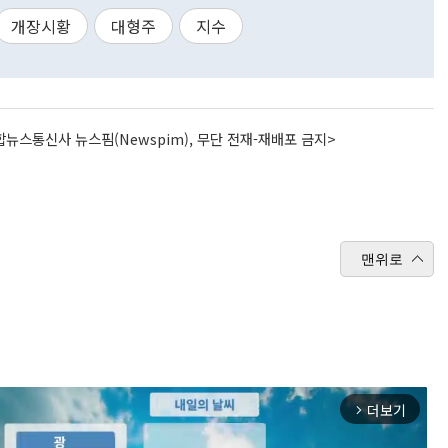
개장시황
대형주
지수
뉴스통신사 뉴스핌(Newspim), 무단 전재-재배포 금지>
맨위로
더보기
arrow_forward_ios