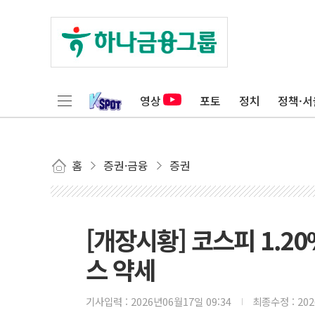
영상
포토
정치
정책·서
홈
증권·금융
증권
[개장시황] 코스피 1.20
스 약세
기사입력 :
2026년06월17일 09:34
최종수정 :
20