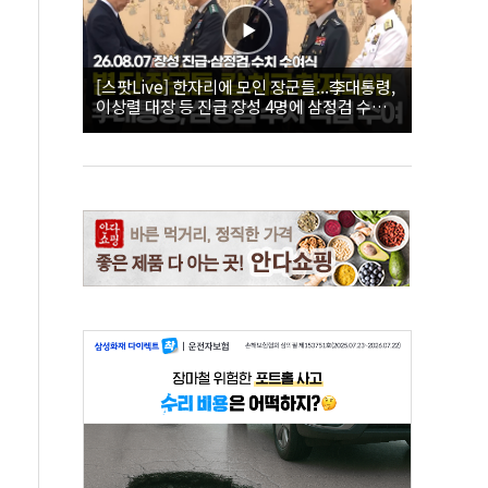
[스팟Live] 한자리에 모인 장군들...李대통령,
이상렬 대장 등 진급 장성 4명에 삼정검 수치
직접 수여｜26.08.07 장성 진급·삼정검 수치
수여식