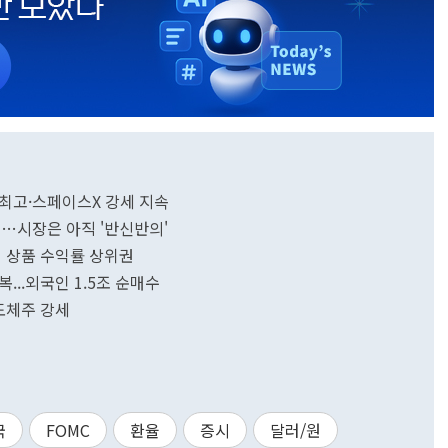
 최고·스페이스X 강세 지속
개…시장은 아직 '반신반의'
리지 상품 수익률 상위권
복...외국인 1.5조 순매수
도체주 강세
국
FOMC
환율
증시
달러/원