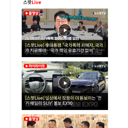
스팟
Live
[스팟Live] 李대통령 "국가폭력 피해자, 국가
가 치유해야…국가 책임 유효기간 없어"｜
26.08.07 국가폭력 피해자 위로 오찬
[스팟Live] 일상에서 장점이 더 돋보이는 '전
기 패밀리 SUV' 볼보 EX90