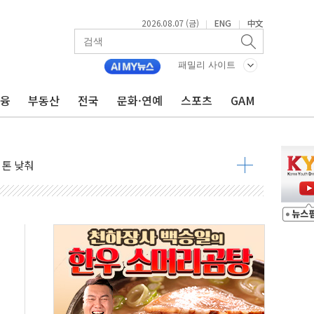
2026.08.07 (금)
ENG
中文
|
|
패밀리 사이트
금융
부동산
전국
문화·연예
스포츠
GAM
자 7359명 끝까지 찾겠다"
 톤 낮춰
항시 '시끌'
름…수도권 집중 완화 전환점"
주재… "전폭적 공급 확대·속도전 총력"
…美 태양광주 급등
도 놀랍지 않아"
태양광 착공…여의도 1.6배 규모
...금융주 낙폭 커