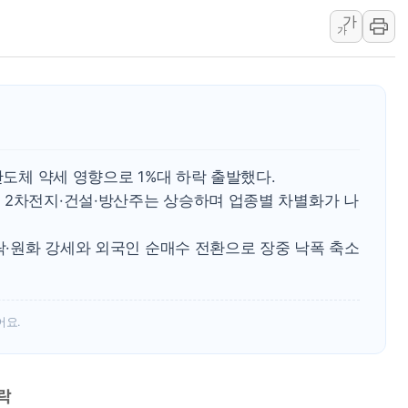
가
황희 '폐버스 청년주택' SNS 글 역풍에 "정부
가
폭염 누그러지고 가뭄 숙지나...경북동해안권 8
사우디·튀르키예·파키스탄, '공동방위협정' 체
신길동 신축도 3.3㎡당 7250만원…써밋 클라
용산공원·그린벨트로 또 충돌…반복되는 국토부
[AI 부동산 투데이] 특공 전략도 '극과 극'…
반도체 약세 영향으로 1%대 하락 출발했다.
[코인시황] 비트코인 6만4000달러대 횡보…고
 2차전지·건설·방산주는 상승하며 업종별 차별화가 나
[베트남 증시] 유동성 부진 지속, 강보합 마감
'찜통더위'에 전력수요 역대 최고치 경신…한낮 
급락·원화 강세와 외국인 순매수 전환으로 장중 낙폭 축소
후티 반군, 예멘 정부군과 사우디 동시 공격…
어요.
등락