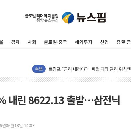
울
경제
사회
글로벌·중국
해외투자
산업
증권·
보훈부, 미 DPAA와 MOU… "6·25 미군 실종
트럼프 "금리 내려야"…파월 때와 달리 워시엔
특정 정치인 측근 포항시 정책특보 내정설...포
속보
李 "해남 태양광, 대한민국 다음 100년 밑거
李 대통령, '6시간 마라톤 부동산 2차 회의' 
트럼프, 中 겨냥 폴리실리콘 관세 15% 부과
% 내린 8622.13 출발…삼전닉
[사진] 빈살만과 에르도안의 만남
이란와이어 "이란 최고지도자 위독…곧 사망해
남동발전, 해남군에 국내 최대 규모 400MW 
26년06월18일 14:07
[인도증시] 중동 불안 속 유가 상승에 소폭 하락