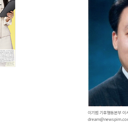
이기범 기후행동본부 이사 
dream@newspim.c