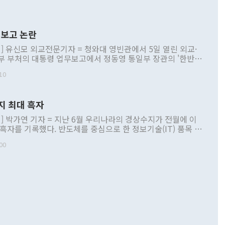
보고 논란
] 유신모 외교전문기자 = 청와대 영빈관에서 5일 열린 외교·
부 부처의 대통령 업무보고에서 정동영 통일부 장관의 '한반도
 구상'과 업무보고 발언이 논란을 빚고 있다. 이날 정 장관의
10
정부 내 조율을 거치지 않은 사안을 정책으로 추진하겠다고 공
는가 하면 사실 관계에 맞지 않은 설명도 있었다. 이재명 대통
로 신중을 기해 달라고 경고했고, 조현 외교부 장관은 '이상
지 최대 흑자
 근거한 비현실적 구상'이라는 비판을 내놨다. 그동안 정 장
책 관련 발언이 물의를 빚은 적은 여러 번 있지만 대통령과 유
] 박가연 기자 = 지난 6월 우리나라의 경상수지가 전월에 이
이 공개적으로 부정적 입장을 표명한 것은 이례적이다. 정 장
 흑자를 기록했다. 반도체를 중심으로 한 정보기술(IT) 품목 수
대북 접근법과 월권을 제어해야 한다는 목소리도 높아지고 있
간 상품수출이 처음으로 1000억달러를 넘어선 영향이다. [자
00
 따르
기자간담회를 하고 있다. [사진=통일부] 2026.07.23 ◆통일
 경상수지는 497억3000만달러 흑자로 집계됐다. 전월(386억
 넘어선 주장 정 장관은 이날 업무보고에서 '한반도 평화공존
)에 이어 두 달 연속 월간 기준 역대 최대 기록을 갈아치웠다.
 설명하면서 이재명 정부 2년차 핵심 과제로 상호 존중·평화
해 상반기 누적 경상수지 흑자는 1910억1000만달러를 기록
·핵 없는 한반도 등 3대 기본 방향을 제시했다. 정 장관은 "대
지 흑자를 견인한 것은 상품수지다. 6월 상품수지는 478억
언어는 멈춰야 한다"면서 주적 용어 대체를 주장했다. 지난 25
 흑자를 기록하며 전월에 이어 역대 최대를 다시 썼다. 국제수
D(완전하고 검증가능하며 되돌릴 수 없는 비핵화) 구도는 이미
수출은 1123억7000만달러로 전년 동월 대비 84.5% 증가하
했다. 또 "현 시점에서 흘러간 선(先)비핵화만 되뇌는 것은
 처음으로 1000억달러를 넘어섰다. 상품수입은 644억8000만
 데 힘이 되지 않는다"고 주장했다. 정 장관은 또 "정전 체제
6% 늘었다. 통관 기준으로는 반도체 수출이 전년 동월 대비