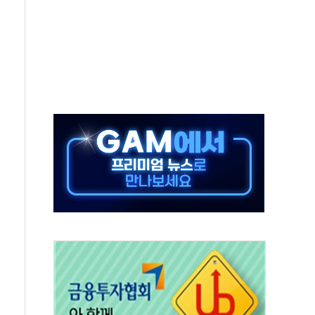
비 본격화…'AI 데이터 기반 메디테크 혁신허브' 구상
로 출입 통제
추돌…1명 심정지·5명 부상
..진화헬기 3대 투입
 항소심도 징역 3년
000억원 돌파
 금융 지원
적금 완판
개...장바구니에 홈플러스 담아달라" 호소