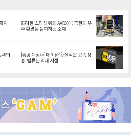
Mute
 흑자
화려한 스타십 뒤의 AADX ① 극한의 우
주 환경을 돌파하는 소재
 동력의
[홍콩 대장주] 메이퇀② 실적은 고속 상
승, 밸류는 역대 저점