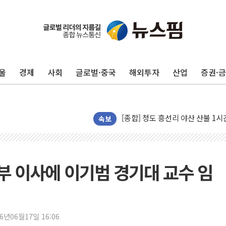
울
경제
사회
글로벌·중국
해외투자
산업
증권·
캠코, 5918억원 규모 압류재산 15
[시승기] 공간·승차감 잡은 볼보 E
[종합] 청도 흥선리 야산 산불 1
한미 법카 제보자 "신동국과 무관
속보
라인게임즈, '콰이어트' 테스트 참
에어로케이항공, 청주-중국 청두 노
네이버, AI 브리핑 도입 후 블로그
 이사에 이기범 경기대 교수 임
SKT, '8월 월간 럭키 페스타' 실시
LG헬로비전 '헬로모바일', 교보문
KTis, 02-114로 카카오 T 택시
26년06월17일 16:06
해군1함대 '창설 80주년' 기념식.