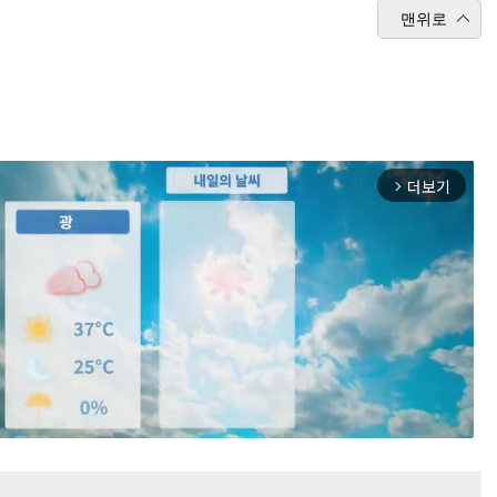
맨위로
더보기
arrow_forward_ios