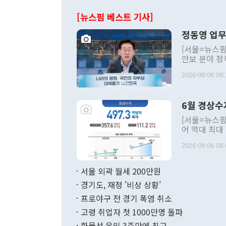
[뉴스핌 베스트 기사]
정동영 업무
[서울=뉴스핌
안보 분야 정
평화공존 발전
2026-08-06 06:
발언 중에는 
언한 것이 있
령은 공개적으
6월 경상수
주의적 희망에
관의 대북 정
[서울=뉴스핌
관 부처 장관
어 역대 최대
관의 무리한 
출 호조로 월
다. [정동영 통일부 장관이 지난달 23일 오후 서울 종로구 정부서울청사에
2026-08-06 08:
료=한국은행] 한국은행이 6일 발표한 '2026년 6월 국제수지(잠정)'에
서 취임 1주년 
면 지난 6월
부 장관 권한
1000만달러
서울 외곽 월세 200만원
발전 구상'을
이에 따라 올
적 갈등 해결
경기도, 재정 '비상 상황'
했다. 경상수
결과 혐오의 
9000만달러
프로야구 전 경기 폭염 취소
년간의 CVI
지 기준 상품
고령 취업자 첫 1000만명 돌파
무너졌다고도 
며 월간 기준
현실을 바꾸는
달러로 38.
화물선 운임 3주만에 최고