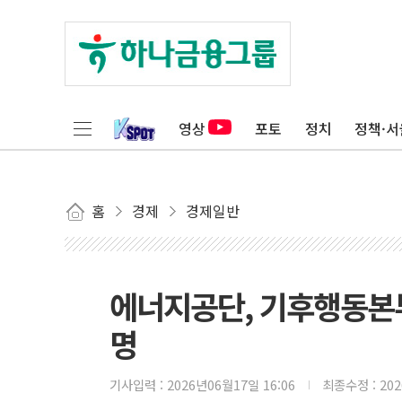
영상
포토
정치
정책·서
홈
경제
경제일반
에너지공단, 기후행동본부
명
기사입력 :
2026년06월17일 16:06
최종수정 :
20