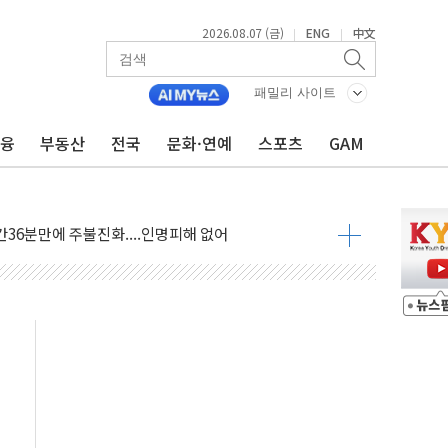
2026.08.07 (금)
ENG
中文
|
|
패밀리 사이트
금융
부동산
전국
문화·연예
스포츠
GAM
06건 공매
X90…'올 터치'는 호불호
시간36분만에 주불진화....인명피해 없어
…자료는 전·현직 직원으로부터 확보"
가자 3만 명 돌파
선 운항허가 취득...중국 노선 다변화
 창작자 지원 규모 2배 확대
...휴대폰 결제 최대 6000원 할인
고 제휴 전자책 요금제 출시
 호출 서비스
..지역축제 '불금전파, 송정'과 상생