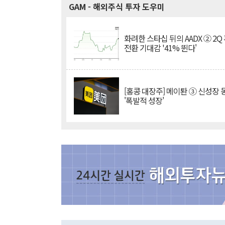
GAM
- 해외주식 투자 도우미
화려한 스타십 뒤의 AADX ② 2Q
전환 기대감 '41% 뛴다'
[홍콩 대장주] 메이퇀 ③ 신성장
'폭발적 성장'