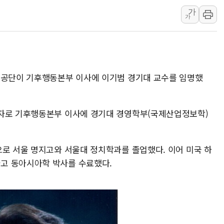
가
원주시, 첨단의료복합단지 지정 준
가
삼척시, 무건리 이끼폭포 생태탐방
전남광주 화정역 인근 도로 4중 
청도 문수리 야산서 산불 진화 중.
'해병 순직 책임' 임성근 전 사단장
지공단이 기후행동본부 이사에 이기범 경기대 교수를 임명했
헥토이노베이션, 상반기 매출 첫 2
우리은행, 고창해상풍력에 4000억
일자로 기후행동본부 이사에 경기대 경영학부(국제산업정보학)
NH농협은행, 모두투어 제휴 여행
민병덕 "오늘 67개 점포 영업 재
으로 서울 명지고와 서울대 정치학과를 졸업했다. 이어 미국 하
고 동아시아학 박사를 수료했다.