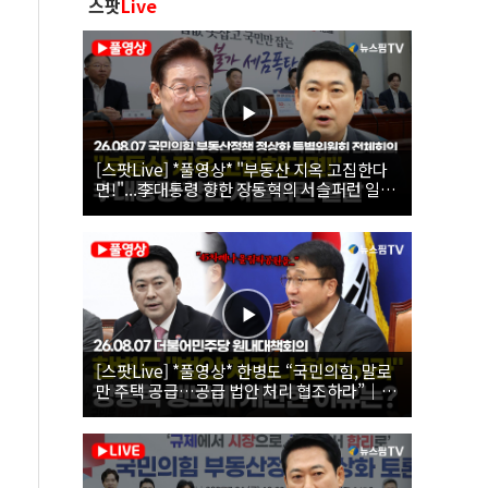
스팟
Live
[스팟Live] *풀영상* "부동산 지옥 고집한다
면!"...李대통령 향한 장동혁의 서슬퍼런 일갈
| 26.08.07 국민의힘 부동산정책 정상화 특별
위원회 전체회의
[스팟Live] *풀영상* 한병도 “국민의힘, 말로
만 주택 공급…공급 법안 처리 협조하라”｜
26.08.07 더불어민주당 원내대책회의