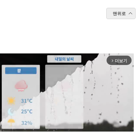
맨위로
더보기
arrow_forward_ios