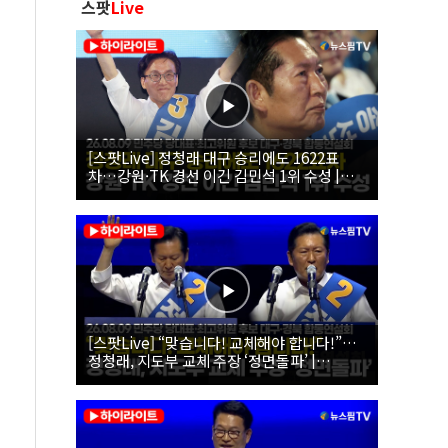
스팟
Live
[스팟Live] 정청래 대구 승리에도 1622표
차…강원·TK 경선 이긴 김민석 1위 수성 |
26.08.09 더불어민주당 당대표·최고위원 후
보 대구·경북 합동연설회
[스팟Live] “맞습니다! 교체해야 합니다!”…
정청래, 지도부 교체 주장 ‘정면돌파’ |
26.08.09 더불어민주당 당대표·최고위원 후
보 대구·경북 합동연설회