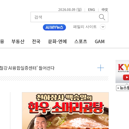
2026.08.09 (일)
ENG
中文
|
|
패밀리 사이트
금융
부동산
전국
문화·연예
스포츠
GAM
.'두천~하당'·'올미골교' 차량 통행 선제 제한
고 발생…작업자 1명 숨져
철강 AI융합실증센터' 들어선다
대 숨진 채 발견...경찰, 조사 중
.48%p 차 선두 유지...金 46.01% vs 鄭 44.53%
기 당선...합산득표율 68.63%
해 10대 구속…범행 후 반려견도 죽여
 정청래에 승리…金 48.54% vs 鄭 44.40%
경선 결과...김민석 48.54% 정청래 44.40%
발표...김민석 47.37% 정청래 45.71% 송영길 6.92%
발표...정청래 47.82% 김민석 46.35% 송영길 5.83%