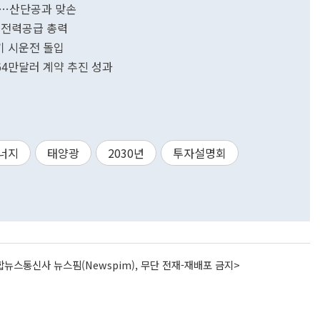
대…산단공과 맞손
 전력공급 총력
기 시운전 돌입
4만달러 계약 추진 성과
너지
태양광
2030년
투자설명회
뉴스통신사 뉴스핌(Newspim), 무단 전재-재배포 금지>