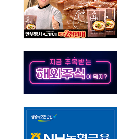
발표...김민석 50.30% 정청래 41.94% 송영길 7.76%
객 400명 맞이…"마음 잇는 시간 되길"
 지급 확정되나…재상고 앞두고 막판 셈법
'행복상자' 전달
극기 거꾸로' 논란…이틀만에 철거
 예술·체육요원 최대 33% 감축
 역대 최대폭 감소한 9.4%↓…유통업계 양극화 심화
 특사'로 콜롬비아 대통령 취임식 참석
시간당 30mm 강한 비...호우 피해 없어