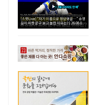
[스팟Live] “자기 이름으로 정당명을…” 송영
길이 피켓 문구 보고 놀란 이유는? | 26.08.09
더불어민주당 당대표·최고위원 후보 대구·경
북 합동연설회