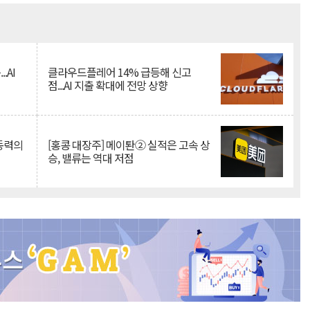
Mute
.AI
클라우드플레어 14% 급등해 신고
점...AI 지출 확대에 전망 상향
 동력의
[홍콩 대장주] 메이퇀② 실적은 고속 상
승, 밸류는 역대 저점