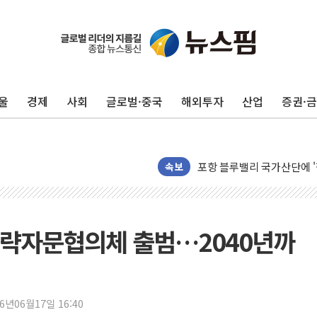
울
경제
사회
글로벌·중국
해외투자
산업
증권·
125mm 폭우 쏟아진 울진..
평택 진위면 공장서 질식사
포항 블루밸리 국가산단에 '
상주 낙동강 선착장 하류서 50
속보
[종합] 김민석, 정청래에 누적 1
민주당 경북도당위원장에 오중
인천서 말다툼 중 어머니 살
전략자문협의체 출범…2040년까
김민석, 강원·대구·경북 경선서
[속보] 민주, 강원·대구·경북 
[속보] 민주, 경북 경선 결과 
26년06월17일 16:40
[속보] 민주, 대구 경선 결과 