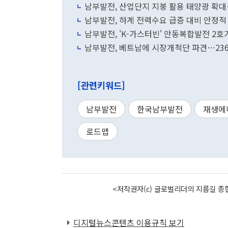
남부발전, 산업단지 지붕 활용 태양광 확
남부발전, 하계 전력수요 급증 대비 안정적
남부발전, 'K-가스터빈' 안동복합발전 2호
남부발전, 베트남에 시장개척단 파견…236
[관련키워드]
남부발전
한국남부발전
재생에
로드맵
<저작권자(c) 글로벌리더의 지름길 종합
디지털뉴스콘텐츠 이용규칙 보기