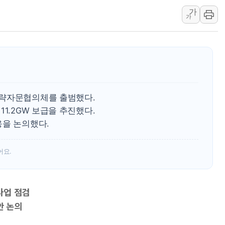
가
[속보] 민주, 강원 경선 결과 
가
정재헌 CEO, SKT 장기고
최태원, 노소영에 9440억
하나금융, 명동 소상공인에 
인천시 광복절 현수막 '태
병무청, 보충역 전면 손질…
전략자문협의체를 출범했다.
홈플러스發 대형마트 판매,
1.2GW 보급을 추진했다.
윤준병·이해민 의원, '정부
응을 논의했다.
'호우·산사태 주의보' 울진 
어요.
사업 점검
안 논의