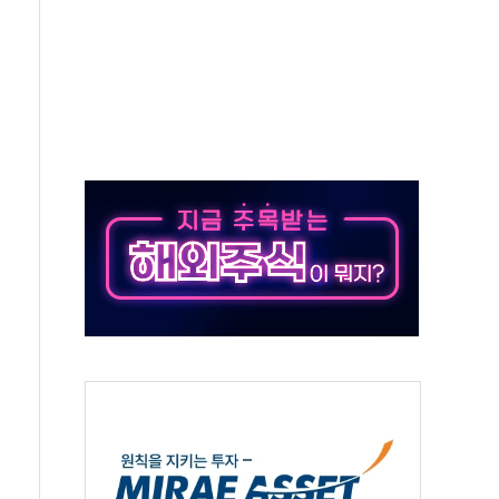
노원구 어르신에 삼계탕 배식 봉사
0% 적용하니…재건축보다 재개발 사업성 개선↑
콘텐츠 '소셜아이어워드' 대상 수상
PG 투입 비중 37%…하반기 확대 추진"
금 사라진다, OK·애큐온·페퍼만 남아
만에 서울서 40도 넘어
범…에너지 유니콘기업 본격 육성