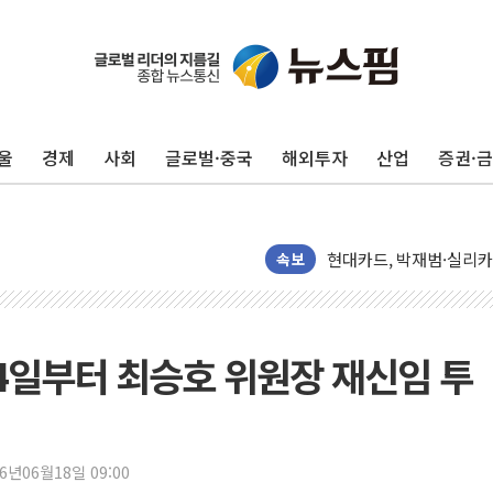
서울 재건축·재개발 정상화
[인사] 공정거래위원회
울
경제
사회
글로벌·중국
해외투자
산업
증권·
KDB생명 본입찰 3파전
반도체공학회 "R&D직 
카카오, 2026년 임금협
현대카드, 박재범·실리카겔
속보
[르포] 육군, 2031년까
송도 신축 아파트서 외벽
깊이가 다른 글로벌 투자 정
4일부터 최승호 위원장 재신임 투
"호남 없이 민주 당권 없
SK하이닉스, 주주환원 
'무순위' 기회 왔다…신
26년06월18일 09:00
野 의원 42명, '사관학