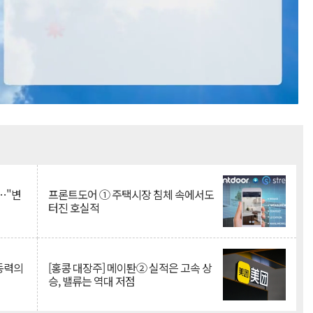
Mute
…"변
프론트도어 ① 주택시장 침체 속에서도
터진 호실적
 동력의
[홍콩 대장주] 메이퇀② 실적은 고속 상
승, 밸류는 역대 저점