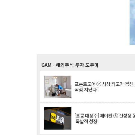
GAM
- 해외주식 투자 도우미
프론트도어 ② 사상 최고가 경신
곡점 지났다"
[홍콩 대장주] 메이퇀 ③ 신성장
'폭발적 성장'