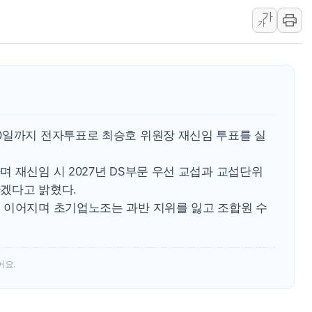
가
IPARK현대산업개발, 
가
준공업지역 용적률 40
현대해상, 유튜브 양육 
[컨콜] 롯데케미칼, "L
대형 저축은행 4%대 예
서울 노원 40.2도…8년 
0일까지 전자투표로 최승호 위원장 재신임 투표를 실
한전, 한전기술지주 출
 재신임 시 2027년 DS부문 우선 교섭과 교섭단위
겠다고 밝혔다.
 이어지며 초기업노조는 과반 지위를 잃고 조합원 수
어요.