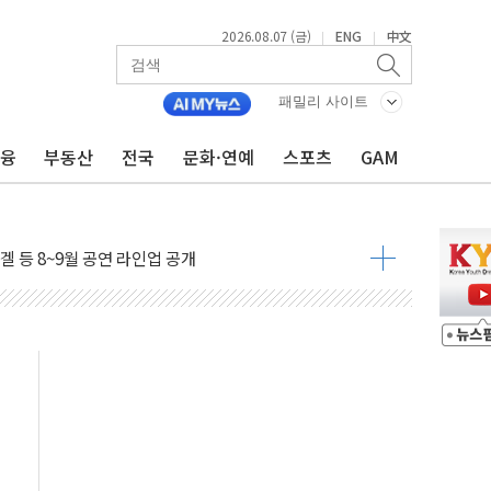
2026.08.07 (금)
ENG
中文
|
|
시 5년 내 9만가구 순증...이주 대란도 제한적
패밀리 사이트
금융
부동산
전국
문화·연예
스포츠
GAM
…한화·흥국·한투 참여
주 52시간제 개선해야…기술격차 확대 막아야"
약 타결…연봉 6.3% 인상
 등 8~9월 공연 라인업 공개
지 3개 보급단 '1등급 스마트 물류센터' 전환
 테라스 떨어져…SK에코플랜트 "전수 조사"
보 GAM - 맛보기편 (8/7)
다"...송영길·정청래·김민석, 호남 경선 앞두고 총력전
속도…"3분기 추가 방안 발표"
길·노량진·장위 서울 알짜 단지 주목
교 통합' 규탄 결의안 발의…이준석·한동훈 동참