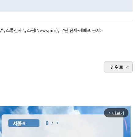
뉴스통신사 뉴스핌(Newspim), 무단 전재-재배포 금지>
맨위로
더보기
arrow_forward_ios