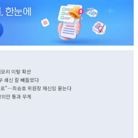
메모리 이탈 확산
부 쇄신 칼 빼들었다
체계로"…최승호 위원장 재신임 묻는다
합의안 통과 무게