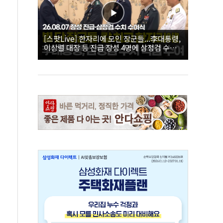
[스팟Live] 한자리에 모인 장군들...李대통령,
이상렬 대장 등 진급 장성 4명에 삼정검 수치
직접 수여｜26.08.07 장성 진급·삼정검 수치
수여식