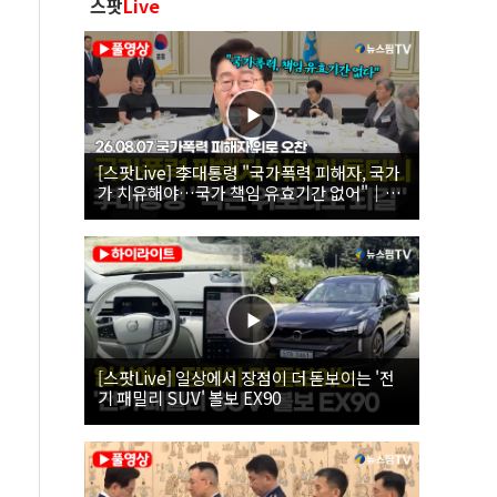
스팟
Live
[스팟Live] 李대통령 "국가폭력 피해자, 국가
가 치유해야…국가 책임 유효기간 없어"｜
26.08.07 국가폭력 피해자 위로 오찬
[스팟Live] 일상에서 장점이 더 돋보이는 '전
기 패밀리 SUV' 볼보 EX90