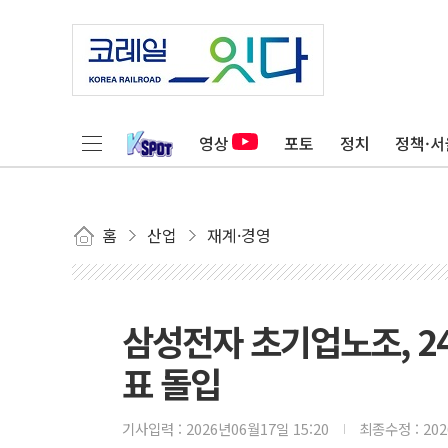
영상
포토
정치
정책·서
홈
산업
재계·경영
삼성전자 초기업노조, 2
표 돌입
기사입력 :
2026년06월17일 15:20
최종수정 :
20