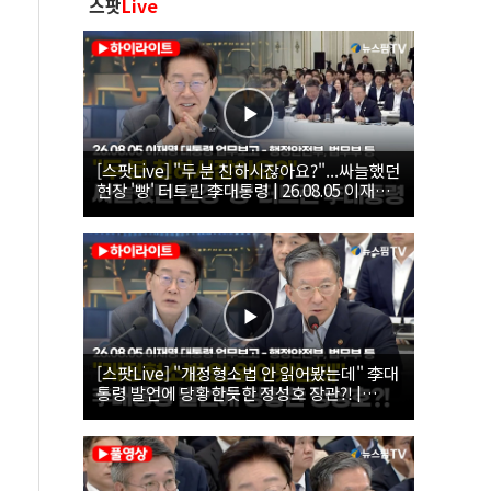
스팟
Live
[스팟Live] "두 분 친하시잖아요?"...싸늘했던
현장 '빵' 터트린 李대통령 | 26.08.05 이재명
대통령 업무보고 - 행정안전부, 법무부 등
[스팟Live] "개정형소법 안 읽어봤는데" 李대
통령 발언에 당황한듯한 정성호 장관?! |
26.08.05 이재명 대통령 업무보고 - 행정안전
부, 법무부 등