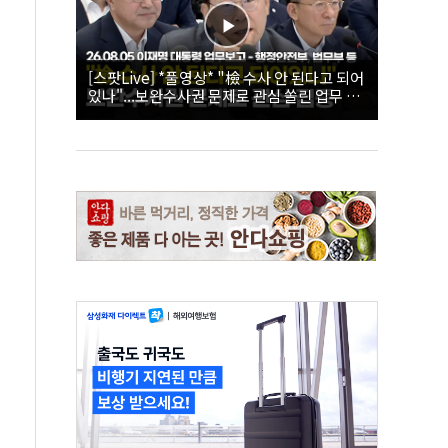
[스팟Live] *풀영상* "檢 수사 안 된다고 되어
있나"...보완수사권 문제로 관심 쏠린 업무 보
고 현장 | 26.08.05 이재명 대통령 업무보고 -
행정안전부, 법무부 등