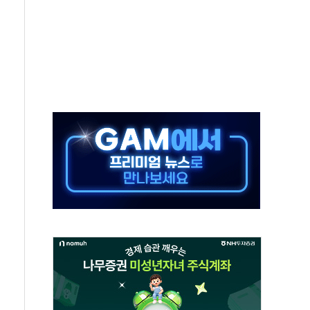
매물에 코스피, 1%대 하락 출발…삼전닉스 약세
로 MLCC 내부결함 검사
터 대구 도심서 자율주행 화물운송
 전문관 2분기 거래액 50% 증가
서머마켓' 첫선…포켓몬 협업
원 전용 특가전…12일까지 150여 종 선보여
판매 25만대…수출 202% 급증
로'…그랜드 조선 제주, 강임윤 개인전 개최
코 롱롱 Plus 캠프 진행