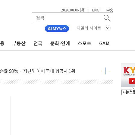
2026.08.06 (목)
ENG
中文
|
|
패밀리 사이트
금융
부동산
전국
문화·연예
스포츠
GAM
 부지 '부산 동구' 낙점…북항에 짓는다
포 8곳 전소 3.8억 재산 피해
승률 93%…지난해 이어 국내 항공사 1위
업익 3445억원…전년比 13.1% 증가
혁신 프로그램 가동…업무 자동화·생산성 향상
보고서 발간
월 6일]
, 누적가입자 1300만 돌파
정 형소법 조문도 안 읽어…'역사의 죄인' 책임 회피"
 수출 역대 최대 실적…3% 성장 궤도 가능성 높아져"
견지"...히로시마서 "핵없는 세계 노력"