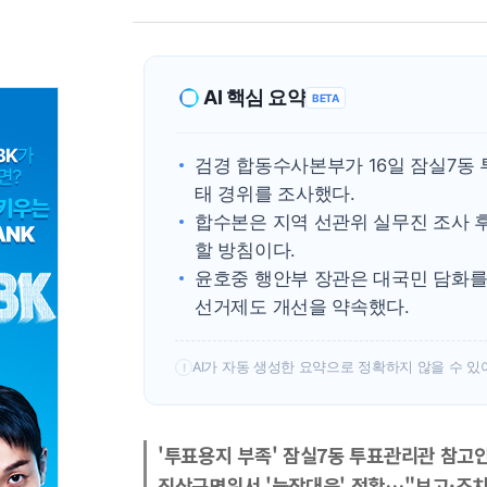
AI 핵심 요약
BETA
검경 합동수사본부가 16일 잠실7동 
태 경위를 조사했다.
합수본은 지역 선관위 실무진 조사 
할 방침이다.
윤호중 행안부 장관은 대국민 담화를
선거제도 개선을 약속했다.
AI가 자동 생성한 요약으로 정확하지 않을 수 있
!
'투표용지 부족' 잠실7동 투표관리관 참고
진상규명위서 '늑장대응' 정황…"보고·조치