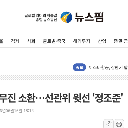
울
경제
사회
글로벌·중국
해외투자
산업
증권·
[속보] 해수부, 신청사
나주 상가 건물 화재…점
이스타항공, 상반기 탑
LG유플러스, 2분기 영
속보
한미그룹, 전사 AI 
S-OIL, 2025 ESG 
[글로벌 마켓 리포트 8
실무진 소환…선관위 윗선 '정조준'
[컨콜] 카카오 챗GPT
장동혁 "李대통령, 개
26년06월16일 18:13
구윤철 "반도체 호조에
가
가
다카이치 "비핵 3원칙 