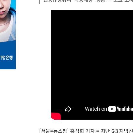
[서울=뉴스핌] 홍석희 기자 = 지난 6·3 지방