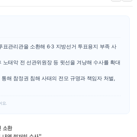
[개장시황] 차익실현 
한울반도체, AI 초음파
CJ대한통운, 10월부
GS샵, 패션·뷰티·푸드
롯데백화점, 잠실에 '
투표관리관을 소환해 6·3 지방선거 투표용지 부족 사
SSG닷컴, 쓱7클럽 회
후 노태악 전 선관위원장 등 윗선을 겨냥해 수사를 확대
지리자동차그룹, 7월 
'호텔 곳곳을 전시장으
 통해 참정권 침해 사태의 전모 규명과 책임자 처벌,
코오롱, 제10회 에
어요.
인 소환
 내역 철저히 수사"