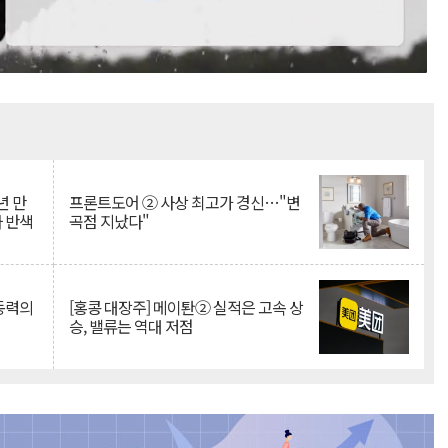
Mute
년 만
프론트도어 ② 사상 최고가 경신…"변
자 반색
곡점 지났다"
 동력의
[홍콩 대장주] 메이퇀② 실적은 고속 상
승, 밸류는 역대 저점