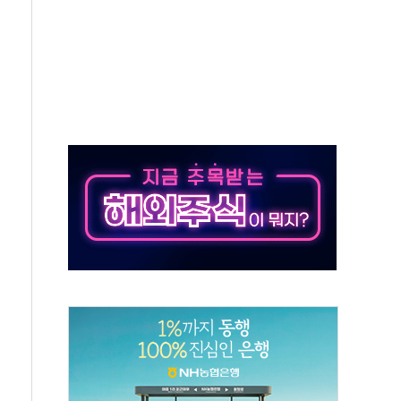
름…수도권 집중 완화 전환점"
 주재… "전폭적 공급 확대·속도전 총력"
…美 태양광주 급등
해도 놀랍지 않아"
태양광 착공…여의도 1.6배 규모