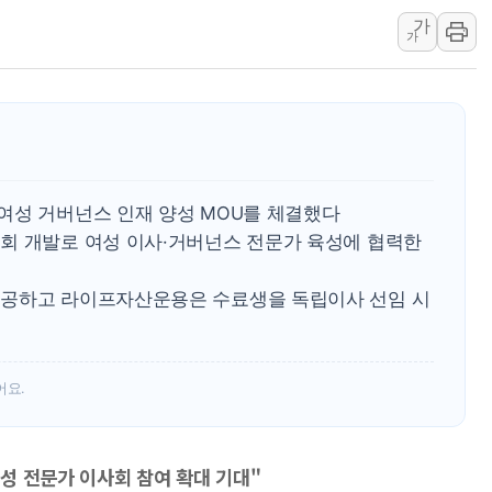
가
李 "해남 태양광, 대한민국 다음 100년 밑거
가
李 대통령, '6시간 마라톤 부동산 2차 회의'
트럼프, 中 겨냥 폴리실리콘 관세 15% 부과
[사진] 빈살만과 에르도안의 만남
이란와이어 "이란 최고지도자 위독…곧 사망
남동발전, 해남군에 국내 최대 규모 400MW 
여성 거버넌스 인재 양성 MOU를 체결했다
회 개발로 여성 이사·거버넌스 전문가 육성에 협력한
제공하고 라이프자산운용은 수료생을 독립이사 선임 시
어요.
성 전문가 이사회 참여 확대 기대"