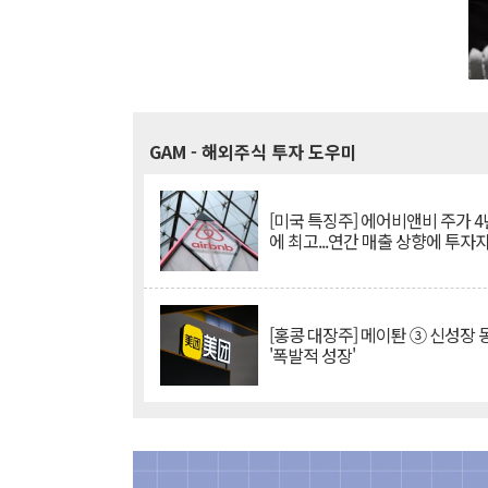
GAM
- 해외주식 투자 도우미
[미국 특징주] 에어비앤비 주가 4
에 최고...연간 매출 상향에 투자
[홍콩 대장주] 메이퇀 ③ 신성장
'폭발적 성장'