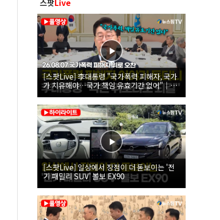
스팟
Live
[스팟Live] 李대통령 "국가폭력 피해자, 국가
가 치유해야…국가 책임 유효기간 없어"｜
26.08.07 국가폭력 피해자 위로 오찬
[스팟Live] 일상에서 장점이 더 돋보이는 '전
기 패밀리 SUV' 볼보 EX90