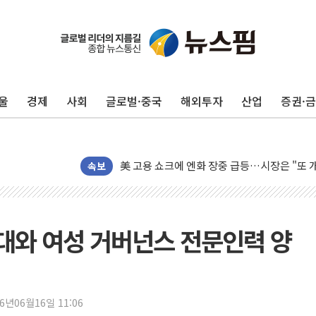
미 연준 매파 기세 꺾이나…고용 감소에 9월 
[종합] 이슬람 수니파 3국, '공동방위협정' 
트럼프, 백신·자폐증 행정명령 검토…"이르면
울
경제
사회
글로벌·중국
해외투자
산업
증권·
美 항소법원, 백악관 무도회장 공사 중단 명
이란 핵심 원유 수출항 '하르그섬', 최근 1주일
美 고용 쇼크에 엔화 장중 급등…시장은 "또 
[AI MY 뉴스] 뉴욕 반도체주 프리뷰...美 고
속보
뉴욕증시 프리뷰, 美 고용 쇼크에 금리 인상 
[종합] 美 7월 고용 2만3000명 감소 '쇼크'
[사진] 이슬람 수니파 3개국, 공동방위협정 
대와 여성 거버넌스 전문인력 양
뉴욕증시 개장 전 특징주...아틀라시안·클
보훈부, 미 DPAA와 MOU… "6·25 미군 실
트럼프 "금리 내려야"…파월 때와 달리 워시엔
26년06월16일 11:06
특정 정치인 측근 포항시 정책특보 내정설...포