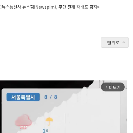
뉴스통신사 뉴스핌(Newspim), 무단 전재-재배포 금지>
맨위로
더보기
arrow_forward_ios