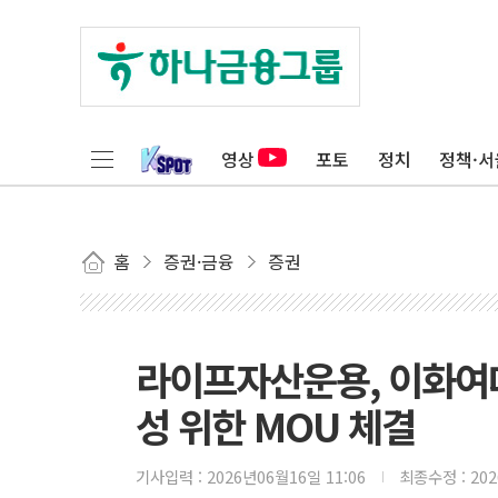
영상
포토
정치
정책·서
홈
증권·금융
증권
라이프자산운용, 이화여
성 위한 MOU 체결
기사입력 :
2026년06월16일 11:06
최종수정 :
20