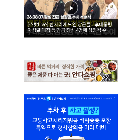
[스팟Live] 한자리에 모인 장군들...李대통령,
이상렬 대장 등 진급 장성 4명에 삼정검 수치
직접 수여｜26.08.07 장성 진급·삼정검 수치
수여식