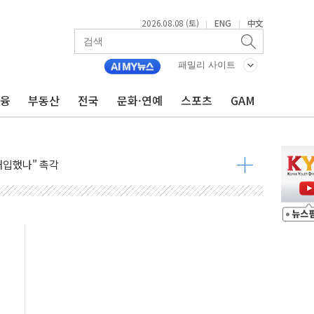
2026.08.08 (토)
ENG
中文
|
|
동결 전망 우세
체결… 이스라엘·이란 위협에 맞설 자체 억지력 강화
패밀리 사이트
 다음 주"
금융
부동산
전국
문화·연예
스포츠
GAM
령…트럼프 제동
 이상 '올스톱'… 美 해상봉쇄 영향
개입했나" 촉각
용 쇼크에 반도체주 '활짝'
우려 후퇴…나스닥 선물 1%대 상승
…9월 금리 인상 기대 후퇴
체결
라우드플레어·태양광주↑ VS 트레이드데스크·웬디스↓
종자 7359명 끝까지 찾겠다"
 톤 낮춰
항시 '시끌'