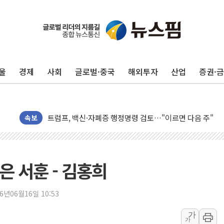
울
경제
사회
글로벌·중국
해외투자
산업
증권·
유럽증시, 美 고용 예상 밖 부진에 연준 금리 인상 가능성 
미 연준 매파 기세 꺾이나…고용 감소에 9월 동결 전망 우
[종합] 이슬람 수니파 3국, '공동방위협정' 체결… 이스라
트럼프, 백신·자폐증 행정명령 검토…"이르면 다음 주"
속보
美 항소법원, 백악관 무도회장 공사 중단 명령…트럼프 제
이란 핵심 원유 수출항 '하르그섬', 최근 1주일 이상 '올스
美 고용 쇼크에 엔화 장중 급등…시장은 "또 개입했나" 촉
은 서훈 - 김홍희
[AI MY 뉴스] 뉴욕 반도체주 프리뷰...美 고용 쇼크에 반도
뉴욕증시 프리뷰, 美 고용 쇼크에 금리 인상 우려 후퇴…나
26년06월16일 10:53
[종합] 美 7월 고용 2만3000명 감소 '쇼크'…9월 금리 인
가
가
[사진] 이슬람 수니파 3개국, 공동방위협정 체결