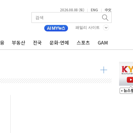
2026.08.08 (토)
ENG
中文
|
|
패밀리 사이트
금융
부동산
전국
문화·연예
스포츠
GAM
낮아지며 상승… STOXX 600 지수는 나흘 연속 최고치
세
엘·이란 위협에 맞설 자체 억지력 강화
동
톱'… 美 해상봉쇄 영향
각
체주 '활짝'
스닥 선물 1%대 상승
상 기대 후퇴