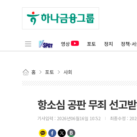
영상
포토
정치
정책·서
홈
포토
사회
항소심 공판 무죄 선고받
기사입력 :
2026년06월16일 10:52
최종수정 :
20