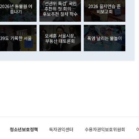
원에서 (참석을) 검토하고 있다"고 발언한 데 대해서도 조 장관
가 80억1000만달러, 외국인의 국내투자가 46억3000만달러
'선관위 특검' 국민
외교부의 몫"이라며 "아직 거기까지 진도가 나가지 않았다"고
2026년 동물원 여
2026 을지연습 준
. 증권투자에서는 외국인의 국내 주식 매도세가 이어졌다. 외
추천위 첫 회의…
름나기
비보고회
장관이 이날 소개한 대북 구상과 설명은 정부 내 조율을 거치지
주식 투자는 차익실현 매도 등의 영향으로 316억1000만달러
후보추천 절차 착수
서 문제가 있다. 특히 주적 표현 대체와 국호 사용, 9·19 군
(-310억5000만달러)에 이어 역대 최대 순매도 기록을 다시
 4자회담 추진 등은 통일부 장관이 결정할 사안이 아니어서 월
국인의 국내 채권투자는 세계국채지수(WGBI) 자금 유입에도
이 나오고 있다. 이 대통령은 정 장관의 업무보고를 듣고 난
도래 영향으로 증가 폭이 줄어든 52억9000만달러를 기록했
무보고에 발표했다고 승인난 건 아니다"라고 재차 확인했다. 정
오세훈 서울시장,
 해외 증권투자는 주식을 중심으로 35억6000만달러 증가했
39도 기록한 서울
폭염 날리는 물놀이
부동산 대토론회
통은 "정 장관의 발언 내용은 대부분 국가안전보장회의(NSC)
newspim.com
된 사안이 아닌 정 장관의 개인적 생각에 가깝다"며 "안보 관
이 정부의 공식 정책이 아닌 사안을 추진하겠다고 업무보고를
 면전에서 '국군통수권자가 나서야 한다'고 주장한 것은 심각
 5일 청와대 영빈관에서 열린 통일
 외교 안보 부처 업무보고에서 발언하고 있다. [사진=청와대]
장이 현 시점에서 이미 참고가 될 수 없는 과거의 경험 또는 사
식에 기반하고 있다는 것이다. 정 장관이 주장하는 구상은 급
 있는 북한의 전략과 한반도 및 국제 정세를 전혀 반영하지
 비판이 제기되고 있다. 정 장관이 "흘러간 선(先)비핵화만
현실을 바꾸지 못한다"고 언급한 것은 지금까지의 대북 접근
 있다. 북핵 위기 발발 이후 지금까지 모든 핵 협상에서 한국
북한에 선비핵화를 공식적으로 요구한 적이 없기 때문이다. 지
 협상은 북한의 비핵화 조치에 한·미가 상응하는 대가를 제
로 이뤄졌다. 1994년 북·미 제네바 기본합의는 핵시설 동결
청소년보호정책
독자권익센터
수용자권익보호위원회
의 교환이었다. 2005년 9.19 공동성명도 북한의 비핵화 조치