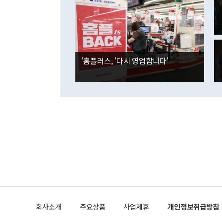
며 "정부 차
인의 해외투자
은 "그것은 
각각 증가했다
잘랐다. 정 
국인의 국내 
않았다는 점에
감소하며 전월
사합의 복원,
경신했다. 외
권이라는 지적
분기 말 만기
뒤 "여기 업
다. 내국인의
'홈플러스, '다시 영업합니다'
부의 한 소식
다. eoyn2@
를 거쳐 결정
련 부처 장관
하고 대통령의
한 문제"라고 지적했다. 이재명 대통령이
외교 국방 등
2026.08.05 ◆시대착오적 접근, 대북 인식 오류 더욱 문제인 것은 정 장관
의 이같은 주
실과 다른 인
격히 변화하고
못하고 있다는
되뇌는 것은 
법을 호도하고
이나 미국은 
금까지의 북핵
회사소개
주요상품
사업제휴
개인정보취급방침
공하는 방식으
과 중유 제공