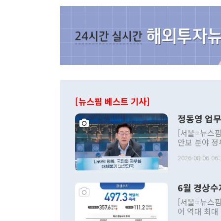
[뉴스핌 베스트 기사]
정동영 업무
[서울=뉴스핌
안보 분야 정
평화공존 발전
2026-08-06 06:
발언 중에는 
언한 것이 있
령은 공개적으
6월 경상수
주의적 희망에
관의 대북 정
[서울=뉴스핌
관 부처 장관
어 역대 최대
관의 무리한 
출 호조로 월