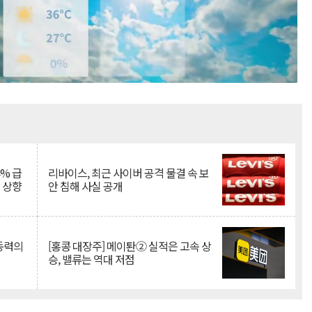
Mute
% 급
리바이스, 최근 사이버 공격 물결 속 보
망 상향
안 침해 사실 공개
 동력의
[홍콩 대장주] 메이퇀② 실적은 고속 상
승, 밸류는 역대 저점