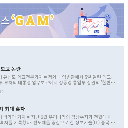
보고 논란
] 유신모 외교전문기자 = 청와대 영빈관에서 5일 열린 외교·
부 부처의 대통령 업무보고에서 정동영 통일부 장관의 '한반도
 구상'과 업무보고 발언이 논란을 빚고 있다. 이날 정 장관의
10
정부 내 조율을 거치지 않은 사안을 정책으로 추진하겠다고 공
는가 하면 사실 관계에 맞지 않은 설명도 있었다. 이재명 대통
로 신중을 기해 달라고 경고했고, 조현 외교부 장관은 '이상
지 최대 흑자
 근거한 비현실적 구상'이라는 비판을 내놨다. 그동안 정 장
책 관련 발언이 물의를 빚은 적은 여러 번 있지만 대통령과 유
] 박가연 기자 = 지난 6월 우리나라의 경상수지가 전월에 이
이 공개적으로 부정적 입장을 표명한 것은 이례적이다. 정 장
 흑자를 기록했다. 반도체를 중심으로 한 정보기술(IT) 품목 수
대북 접근법과 월권을 제어해야 한다는 목소리도 높아지고 있
간 상품수출이 처음으로 1000억달러를 넘어선 영향이다. [자