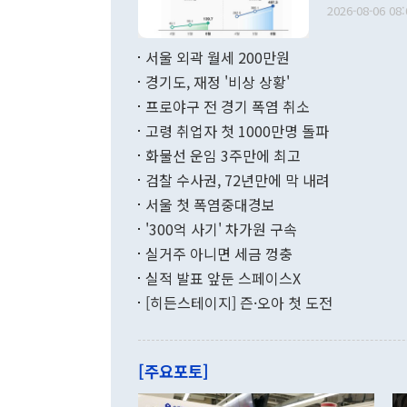
다. [정동영 통일부 장관이 지난달 23일 오후 서울 종로구 정부서울청사에
2026-08-06 08:
료=한국은행] 한국은행이 6일 발표한 '2026년 6월 국제수지(잠정)'에
서 취임 1주년 
면 지난 6월
부 장관 권한
1000만달러
서울 외곽 월세 200만원
발전 구상'을
이에 따라 올
적 갈등 해결
경기도, 재정 '비상 상황'
했다. 경상수
결과 혐오의 
9000만달러
프로야구 전 경기 폭염 취소
년간의 CVI
지 기준 상품
고령 취업자 첫 1000만명 돌파
무너졌다고도 
며 월간 기준
현실을 바꾸는
달러로 38.
화물선 운임 3주만에 최고
를 평화 체제
196.9% 급
검찰 수사권, 72년만에 막 내려
함께 4자 대
수출은 160
지만 이 대통
서울 첫 폭염중대경보
(18.6%) 
화공존 정책이
했다. 통관 기
'300억 사기' 차가원 구속
다"고 지적했
(16.4%)
투리가 잡혀 
실거주 아니면 세금 껑충
월(-10억9
쁜 상황이 초
증가와 유류할
실적 발표 앞둔 스페이스X
9·19 군사
기록했지만 
[히든스테이지] 즌·오아 첫 도전
"우리의 선의
로 전환됐다.
으로 약간의 의문
를 기록해 전
관은 업무보고
는 배당수입
주의에 근거한
줄면서 25억
[주요포토]
라며 "여러분
억1000만달
이 9월 러시
였던 올해 3