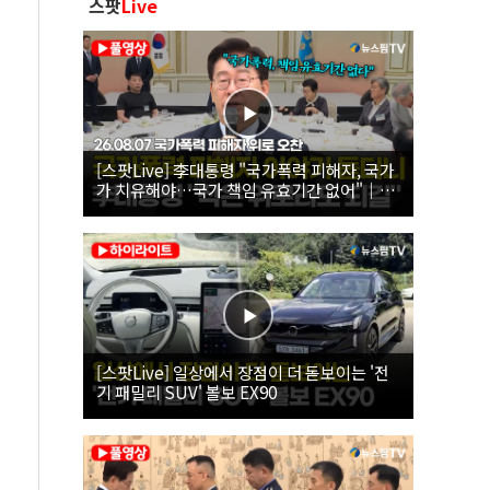
스팟
Live
[스팟Live] 李대통령 "국가폭력 피해자, 국가
가 치유해야…국가 책임 유효기간 없어"｜
26.08.07 국가폭력 피해자 위로 오찬
[스팟Live] 일상에서 장점이 더 돋보이는 '전
기 패밀리 SUV' 볼보 EX90