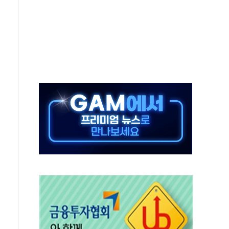
·태양광주↑ VS 트레이드데스크·웬디스↓
 끝까지 찾겠다"
중 완화 전환점"
적 공급 확대·속도전 총력"
 급등
않아"