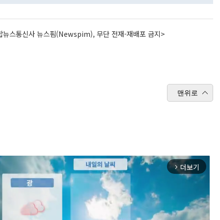
뉴스통신사 뉴스핌(Newspim), 무단 전재-재배포 금지>
맨위로
더보기
arrow_forward_ios