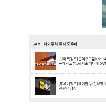
GAM
- 해외주식 투자 도우미
[미국 특징주] 클라우드플레어 14
등해 신고점...AI 지출 확대에 전
[홍콩 대장주] 메이퇀 ③ 신성장
'폭발적 성장'