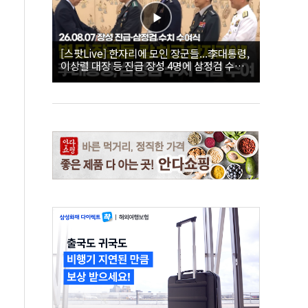
[스팟Live] 한자리에 모인 장군들...李대통령,
이상렬 대장 등 진급 장성 4명에 삼정검 수치
직접 수여｜26.08.07 장성 진급·삼정검 수치
수여식