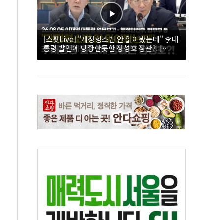
[스팟Live] "개정형소법 안 읽어봤는데" 李대
통령 발언에 당황한듯한 정성호 장관?! |
26.08.05 이재명 대통령 업무보고 - 행정안전
부, 법무부 등