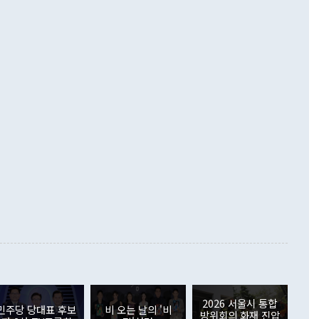
 경상수지는 497억3000만달러 흑자로 집계됐다. 전월(386억
 넘어선 주장 정 장관은 이날 업무보고에서 '한반도 평화공존
)에 이어 두 달 연속 월간 기준 역대 최대 기록을 갈아치웠다.
 설명하면서 이재명 정부 2년차 핵심 과제로 상호 존중·평화
해 상반기 누적 경상수지 흑자는 1910억1000만달러를 기록
·핵 없는 한반도 등 3대 기본 방향을 제시했다. 정 장관은 "대
지 흑자를 견인한 것은 상품수지다. 6월 상품수지는 478억
언어는 멈춰야 한다"면서 주적 용어 대체를 주장했다. 지난 25
 흑자를 기록하며 전월에 이어 역대 최대를 다시 썼다. 국제수
D(완전하고 검증가능하며 되돌릴 수 없는 비핵화) 구도는 이미
수출은 1123억7000만달러로 전년 동월 대비 84.5% 증가하
했다. 또 "현 시점에서 흘러간 선(先)비핵화만 되뇌는 것은
 처음으로 1000억달러를 넘어섰다. 상품수입은 644억8000만
 데 힘이 되지 않는다"고 주장했다. 정 장관은 또 "정전 체제
6% 늘었다. 통관 기준으로는 반도체 수출이 전년 동월 대비
로 바꾸는 논의에 착수하겠다"면서 "북·미 정상회담 견인과
증했고 컴퓨터·주변기기(SSD)는 282.7% 증가했다. IT 품목
화의 동력을 확보하기 위해 최선을 다할 것"이라고 말했다. 하
.4% 늘었으며 비IT 품목도 ▲석유제품(47.5%) ▲화공품
령은 정 장관의 구상에 대부분 제동을 걸었다. 이 대통령은 "평
▲철강제품(17.9%) ▲승용차(6.1%) 등을 중심으로 18.6% 증가
 정치적으로 악용되는 측면이 있다"며 "많이 조심하셔야 한
준 수입은 ▲원자재(30.5%) ▲자본재(35.3%) ▲소비재
다. 북한을 다른 이름으로 불러야 한다는 주장에는 "표현에 꼬
가 모두 늘었다. 서비스수지는 12억9000만달러 적자를 기록해 전
정쟁으로 휘몰아 들어가면 원래 하고자 했던 데에서 오히려 나
000만달러)보다 적자 폭이 확대됐다. 여행수지는 외국인 입국자
래될 수 있다"고 경고했다. 이 대통령은 남북 신뢰 구축을 위해
증료 인상 등에 따른 출국자 감소로 4억4000만달러 흑자를
합의를 선제적으로 복원해야 한다는 정 장관의 주장에 대해서도
지식재산권사용료수지는 전월 흑자에서 4억4000만달러 적자
대로 하는 게 과연 한반도의 평화와 안정에 플러스냐, 결론적
 본원소득수지는 배당소득을 중심으로 32억7000만달러 흑자
의문이 들 때도 있다"며 부정적으로 반응했다. 조현 외교부 장
월(21억7000만달러)보다 흑자 폭이 확대됐다. 배당소득수지
 사후 브리핑에서 정 장관이 언급한 '4자 회담'에 대해 "이상
이 늘어난 데다 전월 분기배당에 따른 기저효과로 배당지급이
 어떤 희망이라 하더라도 그건 아직 조율되지 않은 방법"이
6000만달러 흑자를 나타냈다. 금융계정 순자산은 6월 중 467
들께서 디스카운트해 주시면 좋겠다"고 선을 그었다. 정 장관
러 증가해 월간 기준 역대 최대 증가 폭을 기록했다. 종전 최대
아 블라디보스토크에서 열리는 '동방경제포럼(EEF)'을 언급하
월(369억9000만달러)을 넘어선 것이다. 직접투자에서는 내국
원에서 (참석을) 검토하고 있다"고 발언한 데 대해서도 조 장관
가 80억1000만달러, 외국인의 국내투자가 46억3000만달러
2026 서울시 통합
외교부의 몫"이라며 "아직 거기까지 진도가 나가지 않았다"고
민주당 당대표 후보
비 오는 날의 '비
. 증권투자에서는 외국인의 국내 주식 매도세가 이어졌다. 외
방위회의 화재 진압