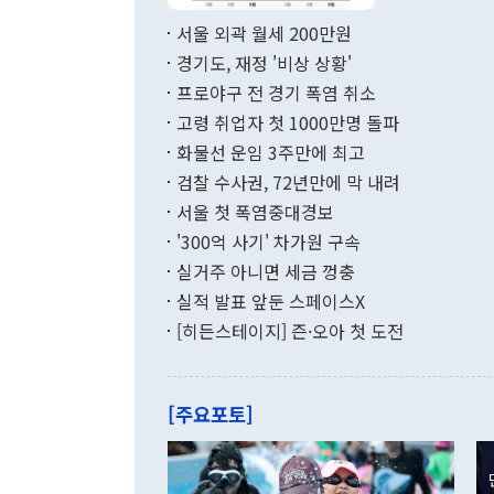
면 지난 6월
부 장관 권한
1000만달러
서울 외곽 월세 200만원
발전 구상'을
이에 따라 올
적 갈등 해결
경기도, 재정 '비상 상황'
했다. 경상수
결과 혐오의 
9000만달러
프로야구 전 경기 폭염 취소
년간의 CVI
지 기준 상품
고령 취업자 첫 1000만명 돌파
무너졌다고도 
며 월간 기준
현실을 바꾸는
달러로 38.
화물선 운임 3주만에 최고
를 평화 체제
196.9% 급
검찰 수사권, 72년만에 막 내려
함께 4자 대
수출은 160
지만 이 대통
서울 첫 폭염중대경보
(18.6%) 
화공존 정책이
했다. 통관 기
'300억 사기' 차가원 구속
다"고 지적했
(16.4%)
투리가 잡혀 
실거주 아니면 세금 껑충
월(-10억9
쁜 상황이 초
증가와 유류할
실적 발표 앞둔 스페이스X
9·19 군사
기록했지만 
[히든스테이지] 즌·오아 첫 도전
"우리의 선의
로 전환됐다.
으로 약간의 
를 기록해 전
관은 업무보고
는 배당수입
주의에 근거한
줄면서 25억
[주요포토]
라며 "여러분
억1000만달
이 9월 러시
였던 올해 3
며 "정부 차
인의 해외투자
은 "그것은 
각각 증가했다