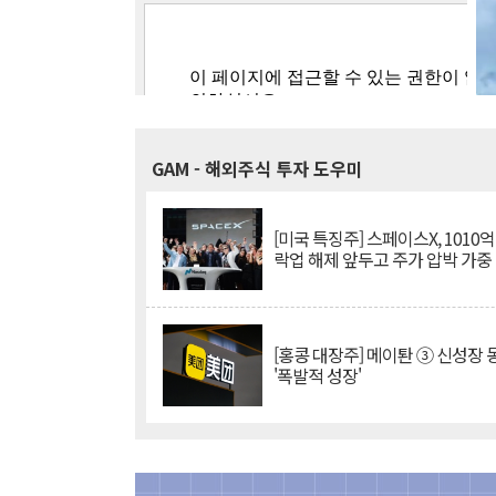
GAM
- 해외주식 투자 도우미
[미국 특징주] 스페이스X, 1010
락업 해제 앞두고 주가 압박 가중
[홍콩 대장주] 메이퇀 ③ 신성장
'폭발적 성장'