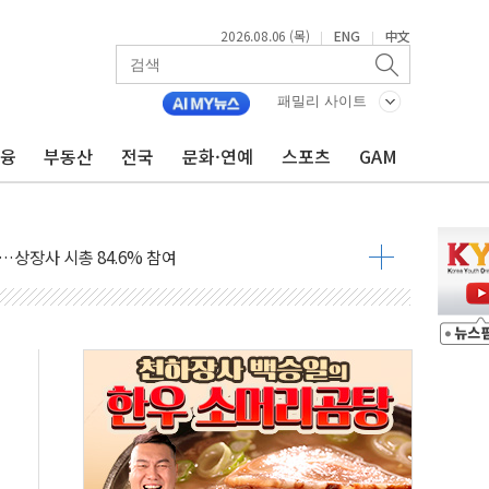
2026.08.06 (목)
ENG
中文
|
|
현장 위험 예측…안전관리 체계 전면 개편
출석…"특검 위법에 단호히 대처할 것"
패밀리 사이트
 1억 기부
금융
부동산
전국
문화·연예
스포츠
GAM
부산 동구' 낙점…북항 1단계 재개발 부지에 짓는다
 공공기관과 KRNA 계약
…상장사 시총 84.6% 참여
드 '타임아웃' 런던 품평회 개최
업 팁스 정책 지정형' 과제 선정
 1000만 명 돌파
R 멤버십쇼핑에 K-뷰티 공급
어 창녕공장 LED 조명 에너지 효율화 사업' 공급계약
비용 절감 정책 확대
체인 특성화 대학 지원사업 수행기업 선정
크레온 신규 고객 대상 이벤트 실시