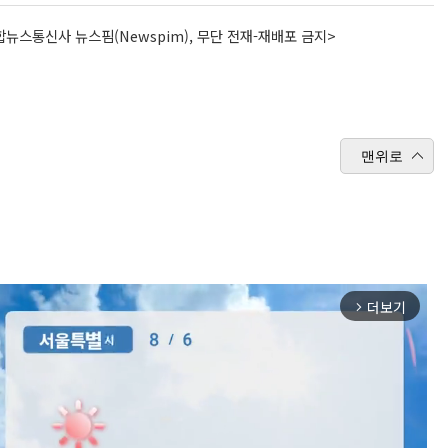
뉴스통신사 뉴스핌(Newspim), 무단 전재-재배포 금지>
맨위로
더보기
arrow_forward_ios