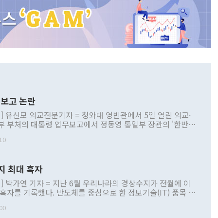
보고 논란
] 유신모 외교전문기자 = 청와대 영빈관에서 5일 열린 외교·
부 부처의 대통령 업무보고에서 정동영 통일부 장관의 '한반도
 구상'과 업무보고 발언이 논란을 빚고 있다. 이날 정 장관의
10
정부 내 조율을 거치지 않은 사안을 정책으로 추진하겠다고 공
는가 하면 사실 관계에 맞지 않은 설명도 있었다. 이재명 대통
로 신중을 기해 달라고 경고했고, 조현 외교부 장관은 '이상
지 최대 흑자
 근거한 비현실적 구상'이라는 비판을 내놨다. 그동안 정 장
책 관련 발언이 물의를 빚은 적은 여러 번 있지만 대통령과 유
] 박가연 기자 = 지난 6월 우리나라의 경상수지가 전월에 이
이 공개적으로 부정적 입장을 표명한 것은 이례적이다. 정 장
 흑자를 기록했다. 반도체를 중심으로 한 정보기술(IT) 품목 수
대북 접근법과 월권을 제어해야 한다는 목소리도 높아지고 있
간 상품수출이 처음으로 1000억달러를 넘어선 영향이다. [자
00
 따르
기자간담회를 하고 있다. [사진=통일부] 2026.07.23 ◆통일