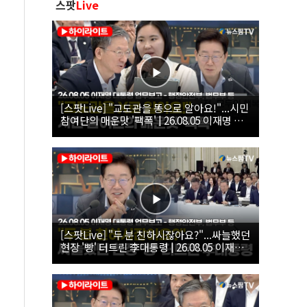
스팟
Live
[스팟Live] "교도관을 똥으로 알아요!"...시민
참여단의 매운맛 '팩폭' | 26.08.05 이재명 대
통령 업무보고 - 행정안전부, 법무부, 국무조
정실, 법제처, 인사혁신처
[스팟Live] "두 분 친하시잖아요?"...싸늘했던
현장 '빵' 터트린 李대통령 | 26.08.05 이재명
대통령 업무보고 - 행정안전부, 법무부 등