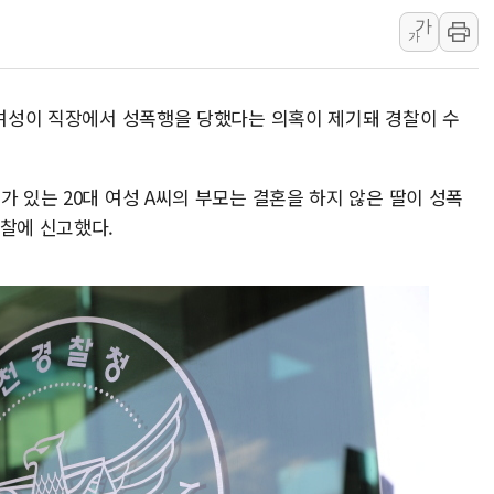
가
이억원 금융위원장 '단일
가
이지스자산운용, 옛 분당
한국투자증권, 해외대 재학생
 여성이 직장에서 성폭행을 당했다는 의혹이 제기돼 경찰이 수
[뉴스핌 이 시각 글로벌 P
대구시-산림청, 대구권 
김민석 "과반 승리 가능성
가 있는 20대 여성 A씨의 부모는 결혼을 하지 않은 딸이 성폭
경찰에 신고했다.