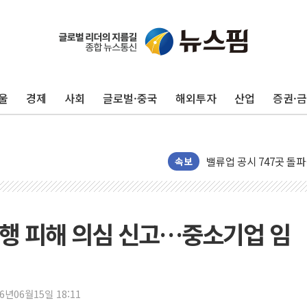
DL이앤씨, AI로 건설
원희룡, 종합특검 2차 
스타벅스, 장애인 치료비
울
경제
사회
글로벌·중국
해외투자
산업
증권·
해수부, 신청사 부지 '
디엑스앤브이엑스, 남미
밸류업 공시 747곳 돌파
TBH글로벌, 신규 브랜
속보
피알지에스앤텍, '스케일
토스증권, 누적 가입자 수
바이오포트, 필리핀 S&
행 피해 의심 신고…중소기업 임
파인테크닉스, '넥센타이
신한투자증권, 고객 투자
라온시큐어, 정부 블록
26년06월15일 18:11
대신증권, 네이버웹툰과 