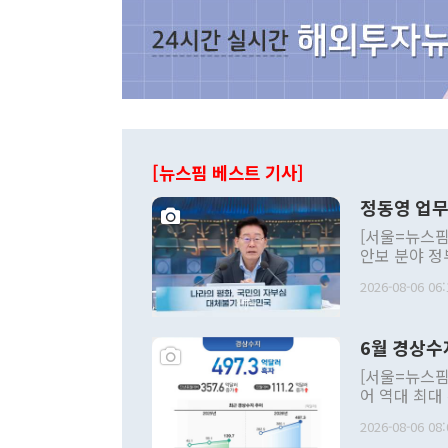
[뉴스핌 베스트 기사]
정동영 업무
[서울=뉴스핌
안보 분야 정
평화공존 발전
2026-08-06 06:
발언 중에는 
언한 것이 있
령은 공개적으
6월 경상수
주의적 희망에
관의 대북 정
[서울=뉴스핌
관 부처 장관
어 역대 최대
관의 무리한 
출 호조로 월
다. [정동영 통일부 장관이 지난달 23일 오후 서울 종로구 정부서울청사에
2026-08-06 08:
료=한국은행] 한국은행이 6일 발표한 '2026년 6월 국제수지(잠정)'에
서 취임 1주년 