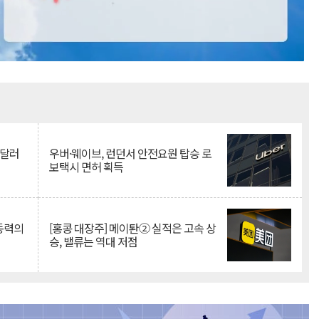
Mute
억달러
우버·웨이브, 런던서 안전요원 탑승 로
보택시 면허 획득
 동력의
[홍콩 대장주] 메이퇀② 실적은 고속 상
승, 밸류는 역대 저점