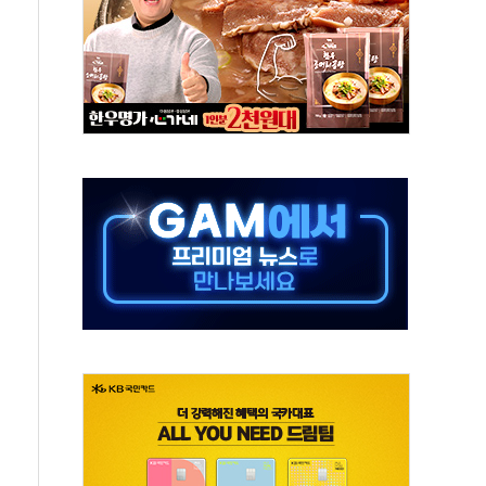
종목 레버리지 ETF' 관련 피고발
 롯데백화점 '복합 랜드마크'로 재조성
 대상 채용설명회 'KIS Chat in Seoul' 개최
ICK] 연말 달러당 149엔 전망 外
산림재난 대응력 강화... 산불합동대응센터 구축
 99.99%…정청래 조직 강세인 충청·PK서 선방"