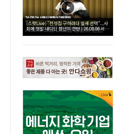
[스팟Live] "전셋집 구하려다 월세 선택"...사
회에 첫발 내디딘 청년의 한탄 | 26.08.06 서울
시 부동산 대토론회