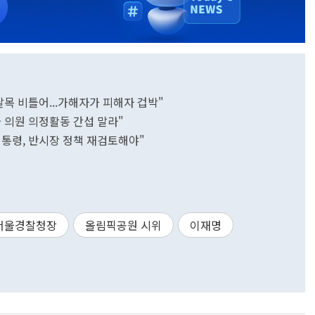
목 비틀어...가해자가 피해자 겁박"
국 의원 의정활동 간섭 말라"
李대통령, 반시장 정책 재검토해야"
서울경찰청장
올림픽공원 시위
이재명