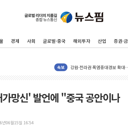
울
경제
사회
글로벌·중국
해외투자
산업
증권·
[코인 시황] 비트코인, ETF 
[르포] 39도 폭염 속 잠실 개표소 
강원·전라권 폭염중대경보 확대…
빚투·레버리지 줄었지만, 반도체 
속보
양주 가전제품 창고서 화재…차량 
[2보] 북한, 원산서 동해상 단거
종로·중구 오피스 78%가 준공 
패가망신' 발언에 "중국 공안이나
법원, '관저 이전 봐주기 감사' 
성폭력 피해자 보호단체, 경찰수
우크라, 러 탄도미사일 공격에 속
26년06월15일 16:54
"5.18은 북한 지령" 설교한 목사