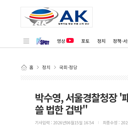
영상
포토
정치
정책·서
홈
정치
국회·정당
박수영, 서울경찰청장 '
쓸 법한 겁박"
기사입력 :
2026년06월15일 16:54
최종수정 :
20