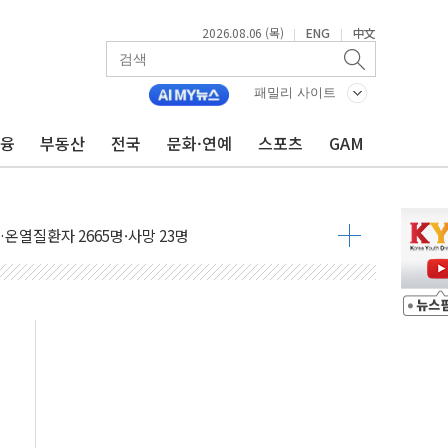
2026.08.06 (목)
ENG
中文
|
|
패밀리 사이트
금융
부동산
전국
문화·연예
스포츠
GAM
자금 유입에도 박스권…美 암호화폐 법안 처리 여부도 변수
시위 '62일째'..."대부분 여기서 상주"
온열질환자 2665명·사망 23명
두 종목에 코스피 '휘청'
3대·건물 1동 전소
리 탄도미사일 발사
10년 이상…리뉴얼이 경쟁력 가른다
유병호 구속적부심 기각
사개혁위에 보완수사권 폐지 우려 전달
수무책… 패트리엇 미사일 지원, 작년의 3분의 1
 불구속 송치