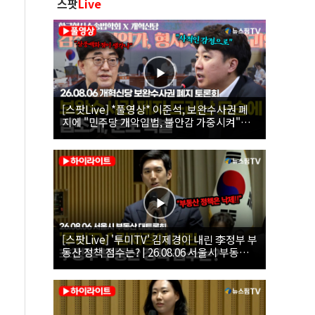
스팟
Live
[스팟Live] *풀영상* 이준석, 보완수사권 폐
지에 "민주당 개악입법, 불안감 가중시켜"｜
26.08.06 개혁신당 보완수사권 폐지 토론회
[스팟Live] '투미TV' 김제경이 내린 李정부 부
동산 정책 점수는? | 26.08.06 서울시 부동산
대토론회