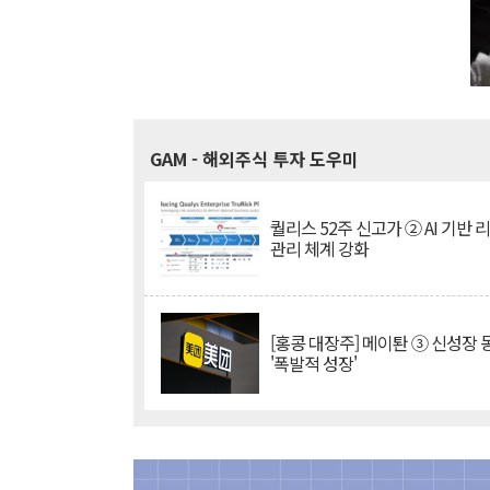
GAM
- 해외주식 투자 도우미
퀄리스 52주 신고가 ② AI 기반 
관리 체계 강화
[홍콩 대장주] 메이퇀 ③ 신성장
'폭발적 성장'