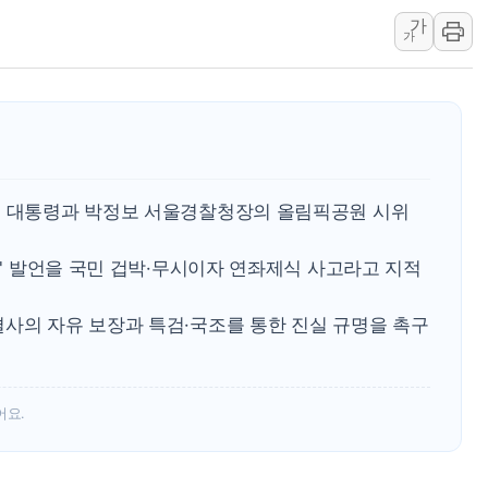
가
[종합] 특검, '양평' 원희룡 2
가
[내일날씨] 절기상 '입추'에 폭염
제천 바이오밸리 공장 옥상서 불
개혁신당 "민주, '盧 수사' 악
CJ온스타일, 2분기 영업익 260
AI 연산은 포항, 전력 저장은 영
명 대통령과 박정보 서울경찰청장의 올림픽공원 시위
[속보] 북, 동해상으로 미상 발사
한국투자증권, 국내 최초 상반기 
없이' 발언을 국민 겁박·무시이자 연좌제식 사고라고 지적
[IPO] 니어스랩 "피지컬 AI 자
결사의 자유 보장과 특검·국조를 통한 진실 규명을 촉구
어요.