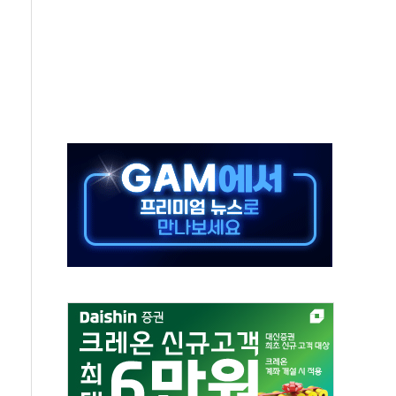
차 조사…'당정대 회의' 한동훈·방기선 수사도 속도
 절정…서울 한낮 39도
…30여분 만에 진화
연으로 형사사법 틀 바꿔…국민 불안감 가중"
억원…전년 比 21.2%↑
광…지역펀드 9·10호 확정
체 발사
영업이익 2조 돌파
율비행 기술로 글로벌 방산 시장 공략"