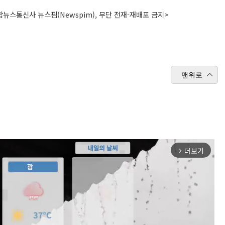
뉴스통신사 뉴스핌(Newspim), 무단 전재-재배포 금지>
맨위로
더보기
arrow_forward_ios