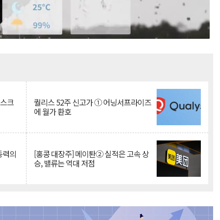
Mute
리스크
퀄리스 52주 신고가 ① 어닝서프라이즈
에 월가 환호
 동력의
[홍콩 대장주] 메이퇀② 실적은 고속 상
승, 밸류는 역대 저점