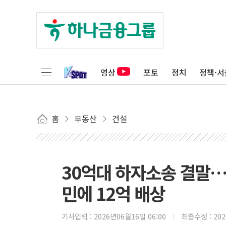
영상
포토
정치
정책·서
홈
부동산
건설
30억대 하자소송 결말…
민에 12억 배상
기사입력 :
2026년06월16일 06:00
최종수정 :
20