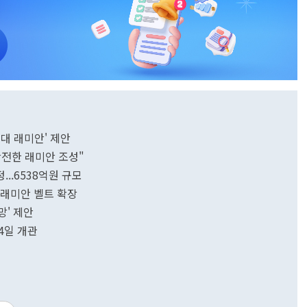
세대 래미안' 제안
안전한 래미안 조성"
..6538억원 규모
 래미안 벨트 확장
망' 제안
14일 개관