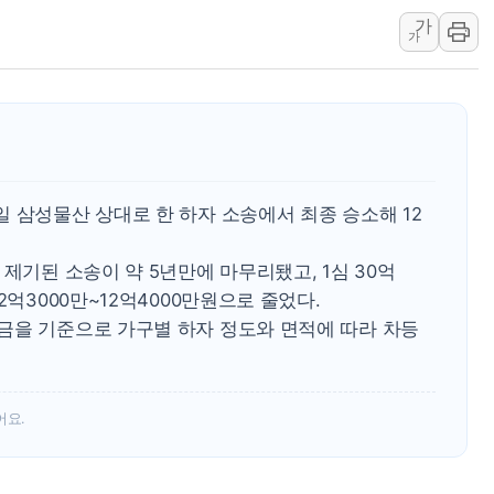
가
구미 폐염산처리업체서 불 2시간30여
가
해군과 함께하는 '불금전파, 송정' 시
강원도 폭염특보 11일째…온열질환·가
[코인 시황] 비트코인, ETF 자금 
[르포] 39도 폭염 속 잠실 개표소 시위
강원·전라권 폭염중대경보 확대…온열질
 삼성물산 상대로 한 하자 소송에서 최종 승소해 12
빚투·레버리지 줄었지만, 반도체 두 종
[2보] 북한, 원산서 동해상 단거리 
제기된 소송이 약 5년만에 마무리됐고, 1심 30억
양주 가전제품 창고서 화재…차량 3대
2억3000만~12억4000만원으로 줄었다.
금을 기준으로 가구별 하자 정도와 면적에 따라 차등
어요.