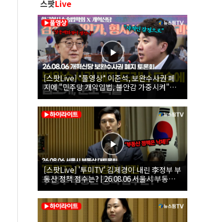
스팟
Live
[스팟Live] *풀영상* 이준석, 보완수사권 폐
지에 "민주당 개악입법, 불안감 가중시켜"｜
26.08.06 개혁신당 보완수사권 폐지 토론회
[스팟Live] '투미TV' 김제경이 내린 李정부 부
동산 정책 점수는? | 26.08.06 서울시 부동산
대토론회