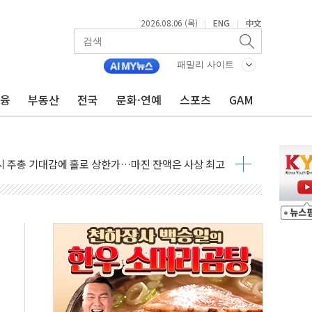
2026.08.06 (목)
ENG
中文
|
|
패밀리 사이트
금융
부동산
전국
문화·연예
스포츠
GAM
조까지, 상승...호실적 보고 기업 상승세 뚜렷
인 '사파리' 공격… 시민들 공포감 극대화 전략
' 임시 주총 기대감에 홀로 상한가…마진 잔액은 사상 최고
버리지 위험수위…숨은 차입이 더 큰 변수"
대응 1단계 진압 중
야, 경쟁상대 中과 비교해야"
하는 '선봉'의 대민 봉사
미사일 1발 발사… 올해 10번째·42일 만 도발
 새 안보 위기… 반군·마약카르텔이 습득해 전투 활용
어선 구조
무해한 표면 부식 물질"