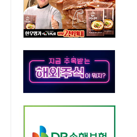
분만에 진화...외국인 노동자 숨져
즌2
축 피해 최소화 '총력 대응'
유입에도 박스권…美 암호화폐 법안 처리 여부도 변수
 '62일째'..."대부분 여기서 상주"
환자 2665명·사망 23명
목에 코스피 '휘청'
탄도미사일 발사
·건물 1동 전소