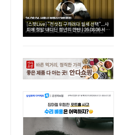
[스팟Live] "전셋집 구하려다 월세 선택"...사
회에 첫발 내디딘 청년의 한탄 | 26.08.06 서울
시 부동산 대토론회