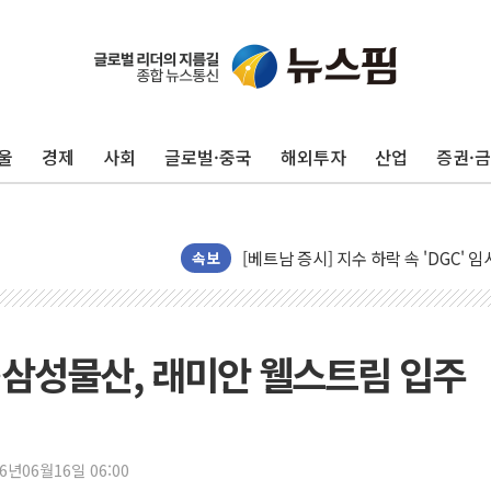
울
경제
사회
글로벌·중국
해외투자
산업
증권·
[인도증시] 중동 긴장 완화에 실적 호
러, 1인칭시점 드론으로 우크라 민간
[베트남 증시] 지수 하락 속 'DGC
'월가의 황제' 다이먼 "금융시장 레
속보
양주 섬유염색공장서 화재 1명 중상…
김정관 산업부 장관 "주 52시간 손봐
해군 1함대 창설 80주년…지역과 함께
삼성물산, 래미안 웰스트림 입주
[3보] 북, 원산서 동해로 단거리 탄도
우크라 드론 전술, 중남미 콜롬비아에
동해해경, 독도 해상서 부유물 감긴 
26년06월16일 06:00
주한미군 "오산기지 누출, 백린 아닌 