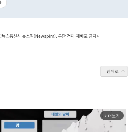
안
뉴스통신사 뉴스핌(Newspim), 무단 전재-재배포 금지>
맨위로
더보기
arrow_forward_ios