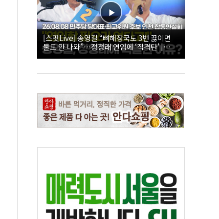
[스팟Live] 송영길 “뼈해장국도 3번 끓이면
물도 안 나와”…정청래 연임에 ‘직격탄’ |
26.08.08 더불어민주당 당대표·최고위원 후
보 인천 합동연설회