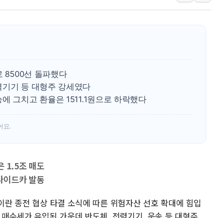
인천서 말다툼 중 어머니 흉기
'화합' 꺼낸 김민석에 '뻔뻔
李대통령, ISA 개편 재검토 
동해중부 전 해상 풍랑주의보…
연일 폭염에 온열질환 사망 
 8500선 돌파했다
中 전방위 아파트 부양, 수도
력기기 등 대형주 강세였다
인제 용대리 계곡서 수위 상
에 그치고 환율은 1511.1원으로 하락했다
어요.
은 1.5조 매도
사이드카 발동
·이란 종전 협상 타결 소식에 따른 위험자산 선호 확대에 힘입
반 매수세가 유입된 가운데 반도체, 전력기기, 운송 등 대형주