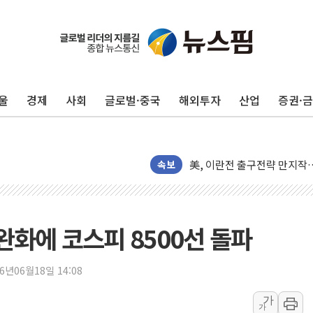
김민석, 2주차 제주·인천 경선서
[속보] 민주, 제주·인천 경선 결
[속보] 민주, 인천 경선 결과 발
울
경제
사회
글로벌·중국
해외투자
산업
증권·
[속보] 민주, 제주 경선 결과 발
이번주 국내 주요 금융일정(8.1
美, 이란전 출구전략 만지작
속보
강릉·동해·삼척 시간당 최대 
폐기물 수거하다 참변…60대
서울 중랑구 주택가서 흉기 난
완화에 코스피 8500선 돌파
李대통령 "결혼 때문에 손해 
여수 오동도 인근 해상서 모
26년06월18일 14:08
추미애, '위안부' 피해자 기림
인천 선재도 갯벌서 해루질 중
가
가