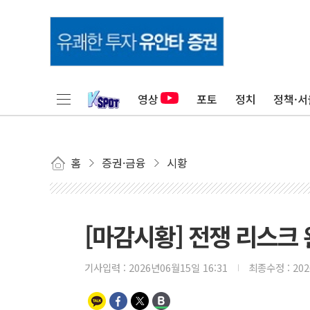
영상
포토
정치
정책·서
홈
증권·금융
시황
[마감시황] 전쟁 리스크 
기사입력 :
2026년06월15일 16:31
최종수정 :
20