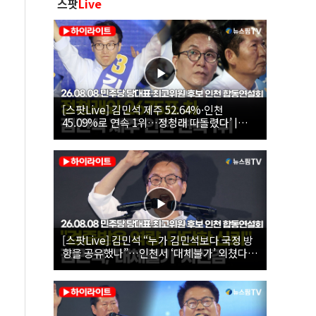
스팟
Live
[스팟Live] 김민석 제주 52.64%·인천
45.09%로 연속 1위…정청래 따돌렸다’ |
26.08.08 더불어민주당 당대표·최고위원 후
보 인천 합동연설회
[스팟Live] 김민석 “누가 김민석보다 국정 방
향을 공유했나”…인천서 ‘대체불가’ 외쳤다 |
26.08.08 더불어민주당 당대표·최고위원 후
보 인천 합동연설회