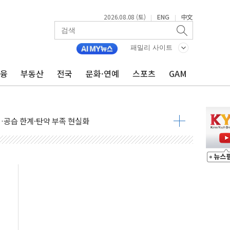
2026.08.08 (토)
ENG
中文
|
|
 정청래에 승리...47.75% vs 42.08%
패밀리 사이트
과 발표...김민석 47.75% 정청래 42.08%
표...김민석 45.09% 정청래 43.27% 송영길 11.63%
금융
부동산
전국
문화·연예
스포츠
GAM
표...김민석 52.64% 정청래 39.89% 송영길 7.47%
0~8.14)
…공습 한계·탄약 부족 현실화
50㎜ 폭우…강원 동해안 강한 비 이어져
 환경미화원 수거차에 치여 사망
동…60대 남성 2명 숨져
보는 일 없게"…'결혼 페널티' 22개 과제 손본다
터보트 전복…1명 사망·1명 실종
의 날 참석..."국제적 시민 연대로 목소리 내야"
 실종 60대 나흘만에 숨진 채 발견