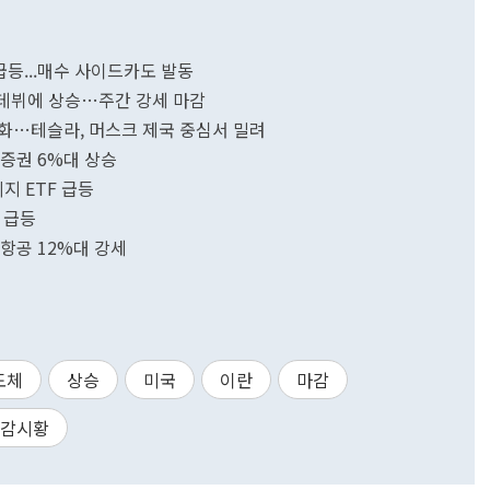
급등...매수 사이드카도 발동
 데뷔에 상승…주간 강세 마감
변화…테슬라, 머스크 제국 중심서 밀려
증권 6%대 상승
지 ETF 급등
 급등
항공 12%대 강세
도체
상승
미국
이란
마감
감시황