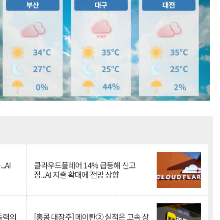
Mute
.AI
클라우드플레어 14% 급등해 신고
점...AI 지출 확대에 전망 상향
 동력의
[홍콩 대장주] 메이퇀② 실적은 고속 상