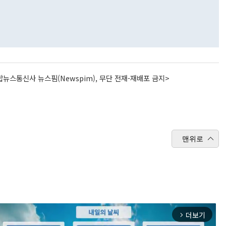
뉴스통신사 뉴스핌(Newspim), 무단 전재-재배포 금지>
맨위로
더보기
arrow_forward_ios