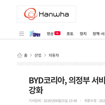
영상
포토
정치
정책·서
홈
산업
자동차
BYD코리아, 의정부 서
강화
기사입력 :
2026년06월15일 15:48
최종수정 :
20