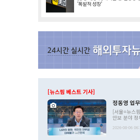
'폭발적 성장'
[뉴스핌 베스트 기사]
정동영 업무
[서울=뉴스핌
안보 분야 정
평화공존 발전
2026-08-06 06:
발언 중에는 
언한 것이 있