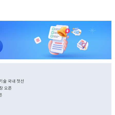
기술 국내 첫선
장 오픈
픈