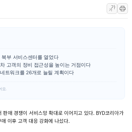
가
美 항소법원, 백악관 무도회장 공사 중단 명령…트럼프 제
가
이란 핵심 원유 수출항 '하르그섬', 최근 1주일 이상 '올스
美 고용 쇼크에 엔화 장중 급등…시장은 "또 개입했나" 촉
[AI MY 뉴스] 뉴욕 반도체주 프리뷰...美 고용 쇼크에 반도
뉴욕증시 프리뷰, 美 고용 쇼크에 금리 인상 우려 후퇴…나
[종합] 美 7월 고용 2만3000명 감소 '쇼크'…9월 금리 인
첫 북부 서비스센터를 열었다
[사진] 이슬람 수니파 3개국, 공동방위협정 체결
차 고객의 정비 접근성을 높이는 거점이다
뉴욕증시 개장 전 특징주...아틀라시안·클라우드플레어
 네트워크를 26개로 늘릴 계획이다
보훈부, 미 DPAA와 MOU… "6·25 미군 실종자 7359명
트럼프 "금리 내려야"…파월 때와 달리 워시엔 톤 낮춰
어요.
특정 정치인 측근 포항시 정책특보 내정설...포항시 '시끌'
李 "해남 태양광, 대한민국 다음 100년 밑거름…수도권 집
서 판매 경쟁이 서비스망 확대로 이어지고 있다. BYD코리아가
구매 이후 고객 대응 강화에 나섰다.