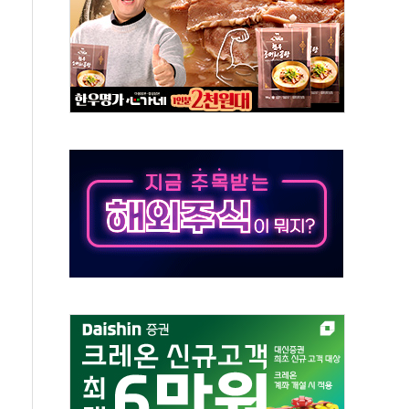
동
톱'… 美 해상봉쇄 영향
각
체주 '활짝'
스닥 선물 1%대 상승
상 기대 후퇴
·태양광주↑ VS 트레이드데스크·웬디스↓
 끝까지 찾겠다"
중 완화 전환점"