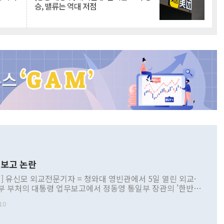
승, 밸류는 역대 저점
보고 논란
] 유신모 외교전문기자 = 청와대 영빈관에서 5일 열린 외교·
부 부처의 대통령 업무보고에서 정동영 통일부 장관의 '한반도
 구상'과 업무보고 발언이 논란을 빚고 있다. 이날 정 장관의
10
정부 내 조율을 거치지 않은 사안을 정책으로 추진하겠다고 공
는가 하면 사실 관계에 맞지 않은 설명도 있었다. 이재명 대통