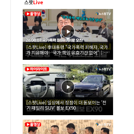
스팟
Live
[스팟Live] 李대통령 "국가폭력 피해자, 국가
가 치유해야…국가 책임 유효기간 없어"｜
26.08.07 국가폭력 피해자 위로 오찬
[스팟Live] 일상에서 장점이 더 돋보이는 '전
기 패밀리 SUV' 볼보 EX90