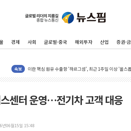
울
경제
사회
글로벌·중국
해외투자
산업
증권·
민주, 오늘 제주·인천 경선 결과 발표...'김민석 재역전 vs
속보
한상협, 업계 개인정보 보안 새판 짠다…'자율규제단체' 
뉴욕증시, 고용 쇼크에 금리 인상 우려 후퇴…S&P500 
트럼프, 쿡 연준 이사 해임 재추진…"26일까지 의혹 소명"
비스센터 운영…전기차 고객 대응
유럽증시, 美 고용 예상 밖 부진에 연준 금리 인상 가능성 
미 연준 매파 기세 꺾이나…고용 감소에 9월 동결 전망 우
[종합] 이슬람 수니파 3국, '공동방위협정' 체결… 이스라
26년06월15일 15:48
트럼프, 백신·자폐증 행정명령 검토…"이르면 다음 주"