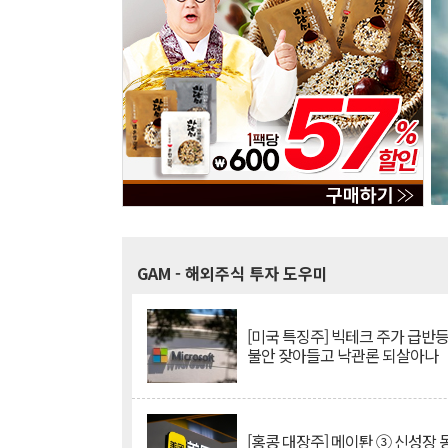
GAM
- 해외주식 투자 도우미
[미국 특징주] 빅테크 주가 급반등..
불안 잦아들고 낙관론 되살아나
[홍콩 대장주] 메이퇀 ③ 신성장