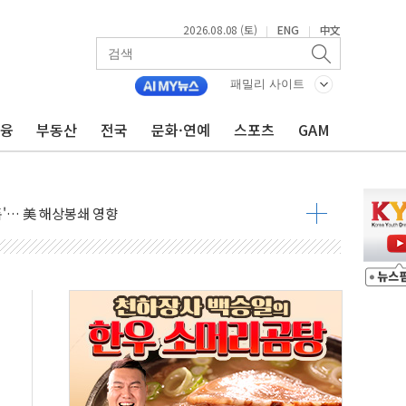
2026.08.08 (토)
ENG
中文
|
|
패밀리 사이트
금융
부동산
전국
문화·연예
스포츠
GAM
 정청래 격차 확대'
타진
최고치
 요구
낮아지며 상승… STOXX 600 지수는 나흘 연속 최고치
세
엘·이란 위협에 맞설 자체 억지력 강화