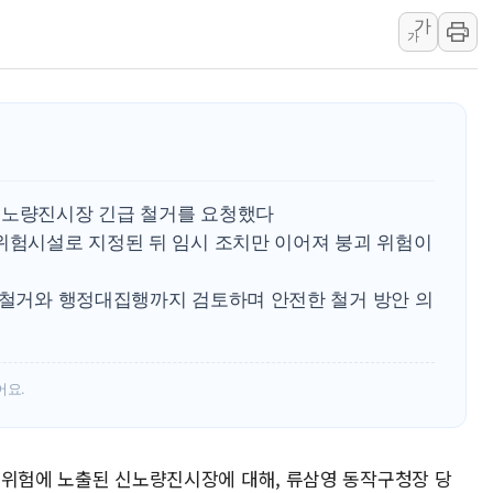
가
강릉·동해·삼척 시간당 최대 
가
폐기물 수거하다 참변…60대
서울 중랑구 주택가서 흉기 난
李대통령 "결혼 때문에 손해 
여수 오동도 인근 해상서 모
추미애, '위안부' 피해자 기림
신노량진시장 긴급 철거를 요청했다
인천 선재도 갯벌서 해루질 중
난위험시설로 지정된 뒤 임시 조치만 이어져 붕괴 위험이
인천서 말다툼 중 어머니 흉기
'화합' 꺼낸 김민석에 '뻔뻔
도 철거와 행정대집행까지 검토하며 안전한 철거 방안 의
어요.
붕괴 위험에 노출된 신노량진시장에 대해, 류삼영 동작구청장 당