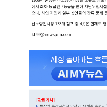
에서 최하 등급인 E등급을 받아 재난위험시설
으나, 사업 지연과 일부 상인들의 잔류 문제 
신노량진시장 133개 점포 중 4곳은 현재도 영
kh99@newspim.com
[관련기사]
류삼영 동작구청장 당선인, 당선증 수령…"