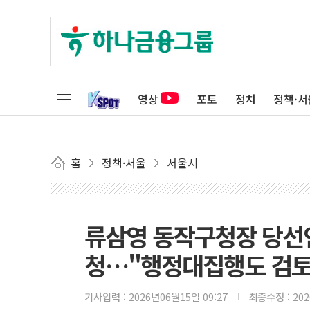
영상
포토
정치
정책·서
홈
정책·서울
서울시
류삼영 동작구청장 당선인
청…"행정대집행도 검토
기사입력 :
2026년06월15일 09:27
최종수정 :
20