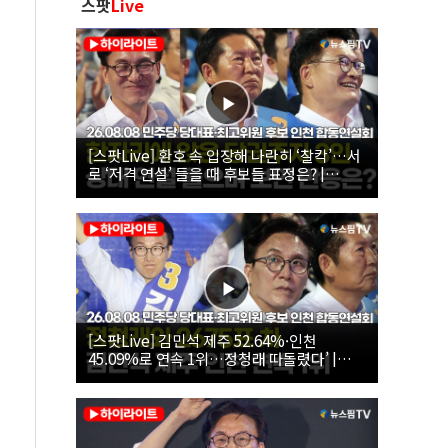
스팟
Live
[스팟Live] 환호 속 입장해 나란히 ‘찰칵’…서
로 ‘저격 연설’ 들을 때 후보들 표정은? |
26.08.08 더불어민주당 당대표·최고위원 후
보 인천 합동연설회
[스팟Live] 김민석 제주 52.64%·인천
45.09%로 연속 1위…정청래 따돌렸다’ |
26.08.08 더불어민주당 당대표·최고위원 후
보 인천 합동연설회