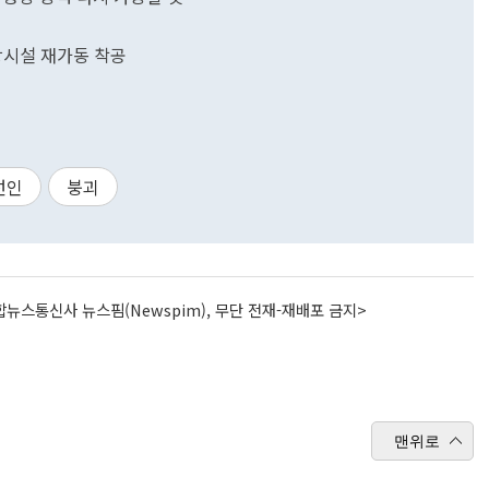
강시설 재가동 착공
선인
붕괴
뉴스통신사 뉴스핌(Newspim), 무단 전재-재배포 금지>
맨위로