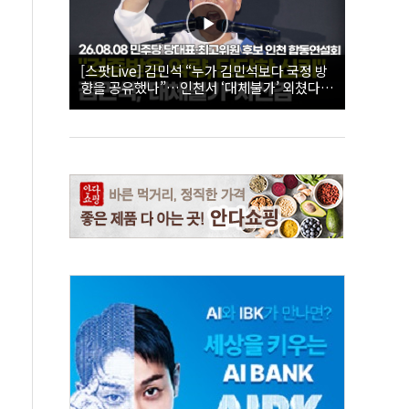
[스팟Live] 김민석 “누가 김민석보다 국정 방
향을 공유했나”…인천서 ‘대체불가’ 외쳤다 |
26.08.08 더불어민주당 당대표·최고위원 후
보 인천 합동연설회