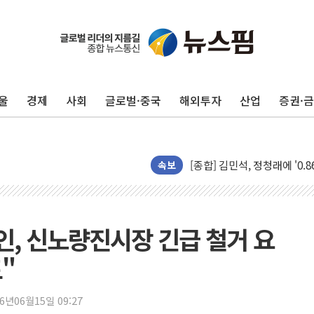
울
경제
사회
글로벌·중국
해외투자
산업
증권·
포항시 재난예산 40억 긴급 
울진·영덕 '호우특보'-포항 '
[종합] 김민석, 정청래에 '0.86
인천 합동연설회 나선 송영길
속보
김민석, 2주차 제주·인천 경선서
인사하는 김민석 당대표 후보
[속보] 민주, 제주·인천 경선 결
, 신노량진시장 긴급 철거 요
[속보] 민주, 인천 경선 결과 발
"
[속보] 민주, 제주 경선 결과 발
이번주 국내 주요 금융일정(8.1
26년06월15일 09:27
美, 이란전 출구전략 만지작