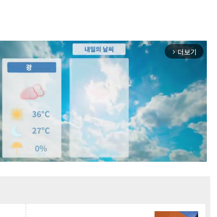
더보기
arrow_forward_ios
Mute