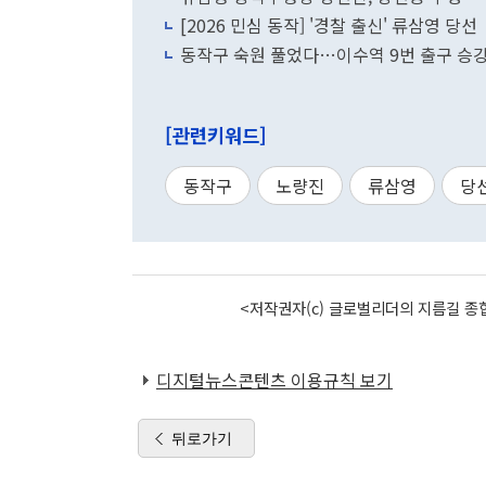
[2026 민심 동작] '경찰 출신' 류삼영 당선
동작구 숙원 풀었다…이수역 9번 출구 승
[관련키워드]
동작구
노량진
류삼영
당
<저작권자(c) 글로벌리더의 지름길 종합
디지털뉴스콘텐츠 이용규칙 보기
뒤로가기