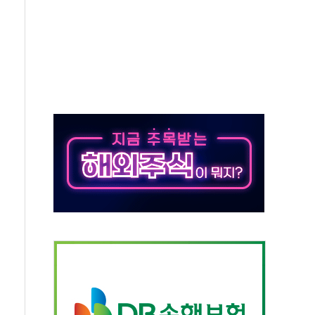
50㎜ 폭우…강원 동해안 강한 비 이어져
 환경미화원 수거차에 치여 사망
동…60대 남성 2명 숨져
보는 일 없게"…'결혼 페널티' 22개 과제 손본다
터보트 전복…1명 사망·1명 실종
의 날 참석..."국제적 시민 연대로 목소리 내야"
 실종 60대 나흘만에 숨진 채 발견
 살해 10대 아들 체포
' 받아친 정청래…제주 연설서 신경전 고조