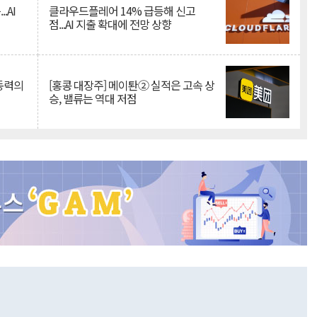
.AI
클라우드플레어 14% 급등해 신고
점...AI 지출 확대에 전망 상향
 동력의
[홍콩 대장주] 메이퇀② 실적은 고속 상
승, 밸류는 역대 저점