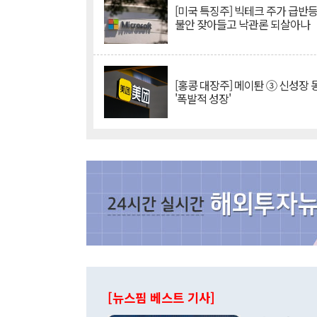
[미국 특징주] 빅테크 주가 급반등..
불안 잦아들고 낙관론 되살아나
[홍콩 대장주] 메이퇀 ③ 신성장
'폭발적 성장'
[뉴스핌 베스트 기사]