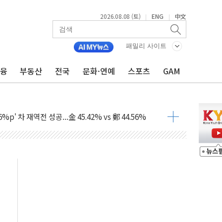
2026.08.08 (토)
ENG
中文
|
|
패밀리 사이트
금융
부동산
전국
문화·연예
스포츠
GAM
투입…고수온 양식장 복구·지원 '총력'
산사태 주의보'...경북도, 호우 피해·통제구간 없어
%p' 차 재역전 성공...金 45.42% vs 鄭 44.56%
·정청래·김민석 당대표 후보
 정청래에 승리...47.75% vs 42.08%
과 발표...김민석 47.75% 정청래 42.08%
표...김민석 45.09% 정청래 43.27% 송영길 11.63%
표...김민석 52.64% 정청래 39.89% 송영길 7.47%
0~8.14)
…공습 한계·탄약 부족 현실화