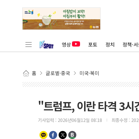
영상
포토
정치
정책·서
홈
글로벌·중국
미국·북미
"트럼프, 이란 타격 3시간
기사입력 :
2026년06월12일 08:18
최종수정 :
20