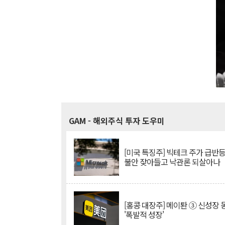
GAM
- 해외주식 투자 도우미
[미국 특징주] 빅테크 주가 급반등..
불안 잦아들고 낙관론 되살아나
[홍콩 대장주] 메이퇀 ③ 신성장
'폭발적 성장'