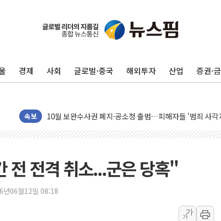
李대통령, 'ISA·주가누르기 방지법' 전면 재검토 지시
'호우 특보' 경북 울진 시간당 20~30mm 강한 비...가뭄 
주말 무더위·열대야 지속…내륙 곳곳 소나기
울
경제
사회
글로벌·중국
해외투자
산업
증권·
오세훈 "용산공원 주택 검토, 민주당 스스로 원칙 뒤집는 
충북 주말 무더위 지속…청주·진천 35도, 곳곳 소나기
10월 보완수사권 폐지·공소청 출범…피해자들 '범죄 사각
민주당, 오늘 제주·인천 경선 발표...김민석 '재역전' vs 정
속보
한상협, 업계 개인정보 보안 새판 짠다…'자율규제단체' 
뉴욕증시, 고용 쇼크에 금리 인상 우려 후퇴…S&P500 
트럼프, 쿡 연준 이사 해임 재추진…"26일까지 의혹 소명"
 전 전격 취소...군은 당혹"
유럽증시, 美 고용 예상 밖 부진에 연준 금리 인상 가능성 
미 연준 매파 기세 꺾이나…고용 감소에 9월 동결 전망 우
26년06월12일 08:18
[종합] 이슬람 수니파 3국, '공동방위협정' 체결… 이스라
가
가
트럼프, 백신·자폐증 행정명령 검토…"이르면 다음 주"