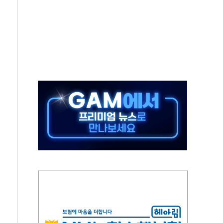
동
톱'… 美 해상봉쇄 영향
각
체주 '활짝'
스닥 선물 1%대 상승
상 기대 후퇴