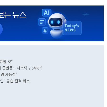
험할 것"
히 급반등…나스닥 2.54%↑
서명 가능성"
승인" 공습 전격 취소