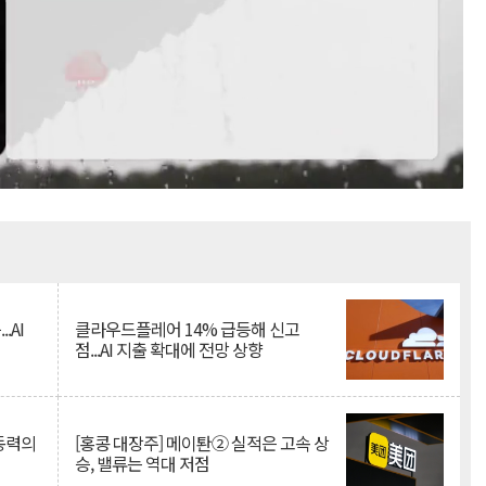
Mute
.AI
클라우드플레어 14% 급등해 신고
점...AI 지출 확대에 전망 상향
 동력의
[홍콩 대장주] 메이퇀② 실적은 고속 상
승, 밸류는 역대 저점