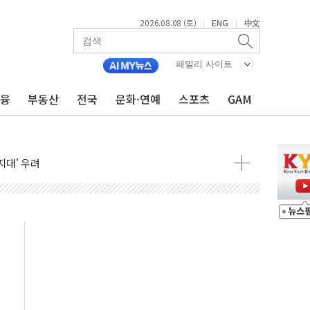
2026.08.08 (토)
ENG
中文
|
|
해소될 듯
패밀리 사이트
금융
부동산
전국
문화·연예
스포츠
GAM
것"
지대' 우려
청래 '격차 확대'
타진
최고치
 요구
낮아지며 상승… STOXX 600 지수는 나흘 연속 최고치
세
엘·이란 위협에 맞설 자체 억지력 강화