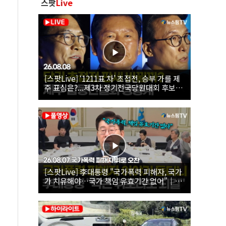
스팟
Live
[스팟Live] ‘1211표 차’ 초접전, 승부 가를 제
주 표심은?...제3차 정기전국당원대회 후보자
제주 합동연설회 생중계 | 26.08.08
[스팟Live] 李대통령 "국가폭력 피해자, 국가
가 치유해야…국가 책임 유효기간 없어"｜
26.08.07 국가폭력 피해자 위로 오찬