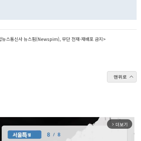
뉴스통신사 뉴스핌(Newspim), 무단 전재-재배포 금지>
맨위로
더보기
arrow_forward_ios