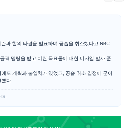
美 항소법원, 백악관 무도회장 공사 중단 명령…트럼프 제
이란 핵심 원유 수출항 '하르그섬', 최근 1주일 이상 '올스
美 고용 쇼크에 엔화 장중 급등…시장은 "또 개입했나" 촉
[AI MY 뉴스] 뉴욕 반도체주 프리뷰...美 고용 쇼크에 반도
뉴욕증시 프리뷰, 美 고용 쇼크에 금리 인상 우려 후퇴…나
이란과 합의 타결을 발표하며 공습을 취소했다고 NBC
[종합] 美 7월 고용 2만3000명 감소 '쇼크'…9월 금리 인
공격 명령을 받고 이란 목표물에 대한 미사일 발사 준
뒤에도 계획과 불일치가 있었고, 공습 취소 결정에 군이
말했다
어요.