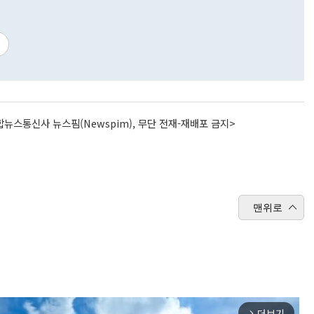
뉴스통신사 뉴스핌(Newspim), 무단 전재-재배포 금지>
맨위로
더보기
arrow_forward_ios