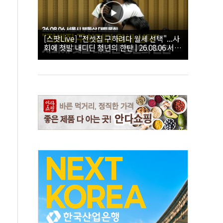
[스팟Live] "전셋집 구하려다 월세 선택"...사
회에 첫발 내디딘 청년의 한탄 | 26.08.06 서울
시 부동산 대토론회