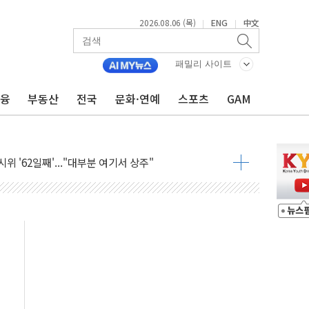
2026.08.06 (목)
ENG
中文
|
|
아닌 무해한 표면 부식 물질"
0여분만에 진화...외국인 노동자 숨져
패밀리 사이트
 시즌2
금융
부동산
전국
문화·연예
스포츠
GAM
·가축 피해 최소화 '총력 대응'
자금 유입에도 박스권…美 암호화폐 법안 처리 여부도 변수
시위 '62일째'..."대부분 여기서 상주"
온열질환자 2665명·사망 23명
두 종목에 코스피 '휘청'
3대·건물 1동 전소
리 탄도미사일 발사
10년 이상…리뉴얼이 경쟁력 가른다
유병호 구속적부심 기각
사개혁위에 보완수사권 폐지 우려 전달