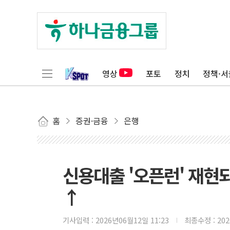
영상
포토
정치
정책·서
홈
증권·금융
은행
신용대출 '오픈런' 재현되나
↑
기사입력 :
2026년06월12일 11:23
최종수정 :
20