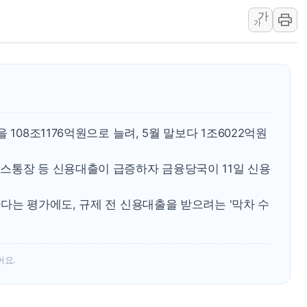
우크라, 러 탄도미사일 공격에 속
가
"5.18은 북한 지령" 설교한 목사
가
[종합] 특검, '양평' 원희룡 2
[내일날씨] 절기상 '입추'에 폭염
제천 바이오밸리 공장 옥상서 불
개혁신당 "민주, '盧 수사' 악
CJ온스타일, 2분기 영업익 260
108조1176억원으로 늘려, 5월 말보다 1조6022억원
스통장 등 신용대출이 급증하자 금융당국이 11일 신용
다는 평가에도, 규제 전 신용대출을 받으려는 '막차 수
어요.