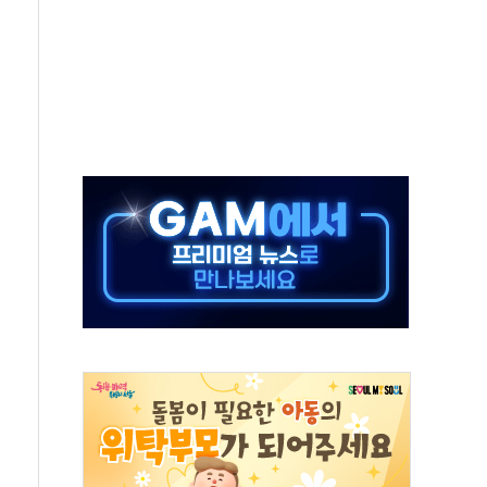
수무책… 패트리엇 미사일 지원, 작년의 3분의 1
 불구속 송치
차 조사…'당정대 회의' 한동훈·방기선 수사도 속도
 절정…서울 한낮 39도
…30여분 만에 진화
연으로 형사사법 틀 바꿔…국민 불안감 가중"
억원…전년 比 21.2%↑