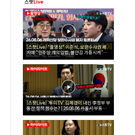
스팟
Live
[스팟Live] *풀영상* 이준석, 보완수사권 폐
지에 "민주당 개악입법, 불안감 가중시켜"｜
26.08.06 개혁신당 보완수사권 폐지 토론회
[스팟Live] '투미TV' 김제경이 내린 李정부 부
동산 정책 점수는? | 26.08.06 서울시 부동산
대토론회