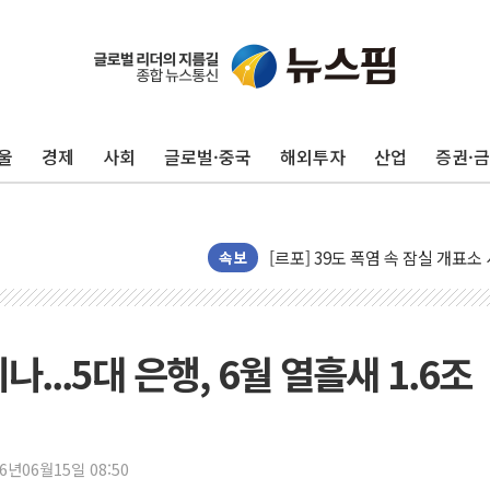
주한미군 "오산기지 누출, 백린 
구미 폐염산처리업체서 불 2시간3
해군과 함께하는 '불금전파, 송정'
울
경제
사회
글로벌·중국
해외투자
산업
증권·
강원도 폭염특보 11일째…온열질환
[코인 시황] 비트코인, ETF 
[르포] 39도 폭염 속 잠실 개표소 
속보
강원·전라권 폭염중대경보 확대…
빚투·레버리지 줄었지만, 반도체 
양주 가전제품 창고서 화재…차량 
...5대 은행, 6월 열흘새 1.6조
[2보] 북한, 원산서 동해상 단거
종로·중구 오피스 78%가 준공 
법원, '관저 이전 봐주기 감사' 
성폭력 피해자 보호단체, 경찰수
26년06월15일 08:50