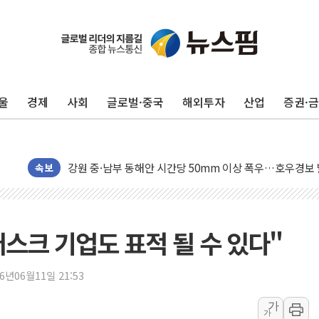
동해중부 전 해상 풍랑주의보…10일까지 최대 3.5m 높은
연일 폭염에 온열질환 사망 23명…정부, 비상대응기구 가
中 전방위 아파트 부양, 수도 베이징도 부동산 규제 철폐
울
경제
사회
글로벌·중국
해외투자
산업
증권·
인제 용대리 계곡서 수위 상승으로 피서객 7명 고립…전원
동해시, 11~14일 '별똥별 멍' 운영…페르세우스 유성우 
강원 중·남부 동해안 시간당 50mm 이상 폭우…호우경보
청양 밭에서 일하던 90대 숨져…온열질환 여부 조사
속보
폭염에 車 운전면허 기능시험 오전 집중 편성…체감온도 3
李대통령, 'ISA·주가누르기 방지법' 전면 재검토 지시
'호우 특보' 경북 울진 시간당 20~30mm 강한 비...가뭄 
머스크 기업도 표적 될 수 있다"
주말 무더위·열대야 지속…내륙 곳곳 소나기
오세훈 "용산공원 주택 검토, 민주당 스스로 원칙 뒤집는 
26년06월11일 21:53
충북 주말 무더위 지속…청주·진천 35도, 곳곳 소나기
가
가
10월 보완수사권 폐지·공소청 출범…피해자들 '범죄 사각