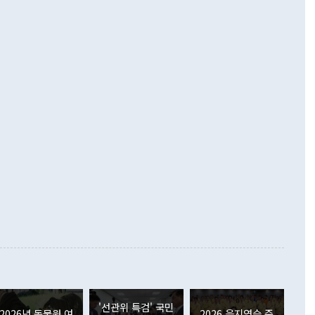
기자간담회를 하고 있다. [사진=통일부] 2026.07.23 ◆통일
 경상수지는 497억3000만달러 흑자로 집계됐다. 전월(386억
 넘어선 주장 정 장관은 이날 업무보고에서 '한반도 평화공존
)에 이어 두 달 연속 월간 기준 역대 최대 기록을 갈아치웠다.
 설명하면서 이재명 정부 2년차 핵심 과제로 상호 존중·평화
해 상반기 누적 경상수지 흑자는 1910억1000만달러를 기록
·핵 없는 한반도 등 3대 기본 방향을 제시했다. 정 장관은 "대
지 흑자를 견인한 것은 상품수지다. 6월 상품수지는 478억
언어는 멈춰야 한다"면서 주적 용어 대체를 주장했다. 지난 25
 흑자를 기록하며 전월에 이어 역대 최대를 다시 썼다. 국제수
D(완전하고 검증가능하며 되돌릴 수 없는 비핵화) 구도는 이미
수출은 1123억7000만달러로 전년 동월 대비 84.5% 증가하
했다. 또 "현 시점에서 흘러간 선(先)비핵화만 되뇌는 것은
 처음으로 1000억달러를 넘어섰다. 상품수입은 644억8000만
 데 힘이 되지 않는다"고 주장했다. 정 장관은 또 "정전 체제
6% 늘었다. 통관 기준으로는 반도체 수출이 전년 동월 대비
로 바꾸는 논의에 착수하겠다"면서 "북·미 정상회담 견인과
증했고 컴퓨터·주변기기(SSD)는 282.7% 증가했다. IT 품목
화의 동력을 확보하기 위해 최선을 다할 것"이라고 말했다. 하
.4% 늘었으며 비IT 품목도 ▲석유제품(47.5%) ▲화공품
령은 정 장관의 구상에 대부분 제동을 걸었다. 이 대통령은 "평
▲철강제품(17.9%) ▲승용차(6.1%) 등을 중심으로 18.6% 증가
 정치적으로 악용되는 측면이 있다"며 "많이 조심하셔야 한
준 수입은 ▲원자재(30.5%) ▲자본재(35.3%) ▲소비재
다. 북한을 다른 이름으로 불러야 한다는 주장에는 "표현에 꼬
가 모두 늘었다. 서비스수지는 12억9000만달러 적자를 기록해 전
정쟁으로 휘몰아 들어가면 원래 하고자 했던 데에서 오히려 나
000만달러)보다 적자 폭이 확대됐다. 여행수지는 외국인 입국자
래될 수 있다"고 경고했다. 이 대통령은 남북 신뢰 구축을 위해
증료 인상 등에 따른 출국자 감소로 4억4000만달러 흑자를
합의를 선제적으로 복원해야 한다는 정 장관의 주장에 대해서도
지식재산권사용료수지는 전월 흑자에서 4억4000만달러 적자
대로 하는 게 과연 한반도의 평화와 안정에 플러스냐, 결론적
 본원소득수지는 배당소득을 중심으로 32억7000만달러 흑자
이 들 때도 있다"며 부정적으로 반응했다. 조현 외교부 장
월(21억7000만달러)보다 흑자 폭이 확대됐다. 배당소득수지
 사후 브리핑에서 정 장관이 언급한 '4자 회담'에 대해 "이상
이 늘어난 데다 전월 분기배당에 따른 기저효과로 배당지급이
 어떤 희망이라 하더라도 그건 아직 조율되지 않은 방법"이
6000만달러 흑자를 나타냈다. 금융계정 순자산은 6월 중 467
들께서 디스카운트해 주시면 좋겠다"고 선을 그었다. 정 장관
러 증가해 월간 기준 역대 최대 증가 폭을 기록했다. 종전 최대
아 블라디보스토크에서 열리는 '동방경제포럼(EEF)'을 언급하
월(369억9000만달러)을 넘어선 것이다. 직접투자에서는 내국
원에서 (참석을) 검토하고 있다"고 발언한 데 대해서도 조 장관
가 80억1000만달러, 외국인의 국내투자가 46억3000만달러
'선관위 특검' 국민
외교부의 몫"이라며 "아직 거기까지 진도가 나가지 않았다"고
2026년 동물원 여
2026 을지연습 준