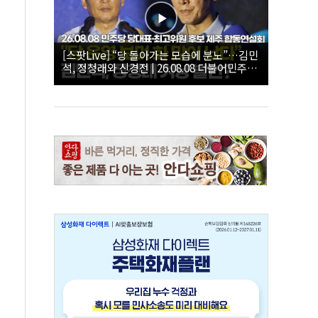
[스팟Live] “당 돌아가는 모습에 분노”…김민
석, 정청래와 신경전 | 26.08.08 더불어민주당
당대표·최고위원 후보 제주 합동연설회