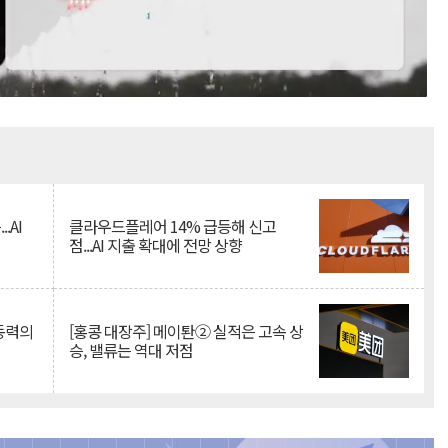
Mute
.AI
클라우드플레어 14% 급등해 신고
점...AI 지출 확대에 전망 상향
 동력의
[홍콩 대장주] 메이퇀② 실적은 고속 상
승, 밸류는 역대 저점