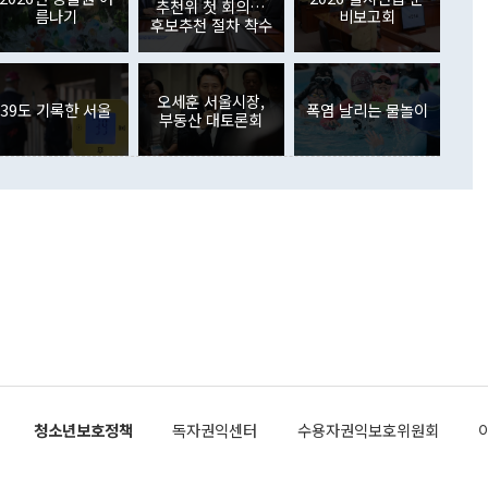
. 증권투자에서는 외국인의 국내 주식 매도세가 이어졌다. 외
추천위 첫 회의…
름나기
비보고회
장관이 이날 소개한 대북 구상과 설명은 정부 내 조율을 거치지
주식 투자는 차익실현 매도 등의 영향으로 316억1000만달러
후보추천 절차 착수
서 문제가 있다. 특히 주적 표현 대체와 국호 사용, 9·19 군
(-310억5000만달러)에 이어 역대 최대 순매도 기록을 다시
 4자회담 추진 등은 통일부 장관이 결정할 사안이 아니어서 월
국인의 국내 채권투자는 세계국채지수(WGBI) 자금 유입에도
이 나오고 있다. 이 대통령은 정 장관의 업무보고를 듣고 난
도래 영향으로 증가 폭이 줄어든 52억9000만달러를 기록했
무보고에 발표했다고 승인난 건 아니다"라고 재차 확인했다. 정
오세훈 서울시장,
 해외 증권투자는 주식을 중심으로 35억6000만달러 증가했
39도 기록한 서울
폭염 날리는 물놀이
부동산 대토론회
통은 "정 장관의 발언 내용은 대부분 국가안전보장회의(NSC)
newspim.com
된 사안이 아닌 정 장관의 개인적 생각에 가깝다"며 "안보 관
이 정부의 공식 정책이 아닌 사안을 추진하겠다고 업무보고를
 면전에서 '국군통수권자가 나서야 한다'고 주장한 것은 심각
 5일 청와대 영빈관에서 열린 통일
 외교 안보 부처 업무보고에서 발언하고 있다. [사진=청와대]
장이 현 시점에서 이미 참고가 될 수 없는 과거의 경험 또는 사
식에 기반하고 있다는 것이다. 정 장관이 주장하는 구상은 급
 있는 북한의 전략과 한반도 및 국제 정세를 전혀 반영하지
 비판이 제기되고 있다. 정 장관이 "흘러간 선(先)비핵화만
현실을 바꾸지 못한다"고 언급한 것은 지금까지의 대북 접근
 있다. 북핵 위기 발발 이후 지금까지 모든 핵 협상에서 한국
북한에 선비핵화를 공식적으로 요구한 적이 없기 때문이다. 지
 협상은 북한의 비핵화 조치에 한·미가 상응하는 대가를 제
로 이뤄졌다. 1994년 북·미 제네바 기본합의는 핵시설 동결
청소년보호정책
독자권익센터
수용자권익보호위원회
의 교환이었다. 2005년 9.19 공동성명도 북한의 비핵화 조치
에 상응조치를 제공하는 '행동 대 행동' 원칙이 적용됐다. 대북