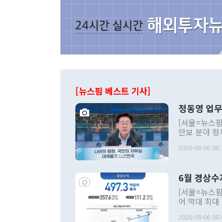
[뉴스핌 베스트 기사]
정동영 업무
[서울=뉴스핌
안보 분야 정
평화공존 발전
2026-08-06 06:
발언 중에는 
언한 것이 있
령은 공개적으
6월 경상수
주의적 희망에
관의 대북 정
[서울=뉴스핌
관 부처 장관
어 역대 최대
관의 무리한 
출 호조로 월
다. [정동영 통일부 장관이 지난달 23일 오후 서울 종로구 정부서울청사에
2026-08-06 08:
료=한국은행] 한국은행이 6일 발표한 '2026년 6월 국제수지(잠정)'에