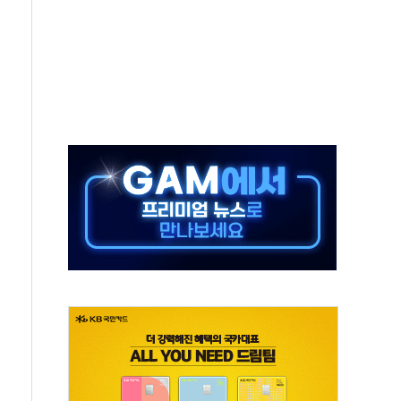
타진
청래 '격차 확대'
최고치
 요구
낮아지며 상승… STOXX 600 지수는 나흘 연속 최고치
세