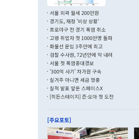
서 취임 1주년 
면 지난 6월
부 장관 권한
1000만달러
서울 외곽 월세 200만원
발전 구상'을
이에 따라 올
적 갈등 해결
경기도, 재정 '비상 상황'
했다. 경상수
결과 혐오의 
9000만달러
프로야구 전 경기 폭염 취소
년간의 CVI
지 기준 상품
고령 취업자 첫 1000만명 돌파
무너졌다고도 
며 월간 기준
현실을 바꾸는
달러로 38.
화물선 운임 3주만에 최고
를 평화 체제
196.9% 급
검찰 수사권, 72년만에 막 내려
함께 4자 대
수출은 160
지만 이 대통
서울 첫 폭염중대경보
(18.6%) 
화공존 정책이
했다. 통관 기
'300억 사기' 차가원 구속
다"고 지적했
(16.4%)
투리가 잡혀 
실거주 아니면 세금 껑충
월(-10억9
쁜 상황이 초
증가와 유류할
실적 발표 앞둔 스페이스X
9·19 군사
기록했지만 
[히든스테이지] 즌·오아 첫 도전
"우리의 선의
로 전환됐다.
으로 약간의 의문
를 기록해 전
관은 업무보고
는 배당수입
주의에 근거한
줄면서 25억
[주요포토]
라며 "여러분
억1000만달
이 9월 러시
였던 올해 3
며 "정부 차
인의 해외투자
은 "그것은 