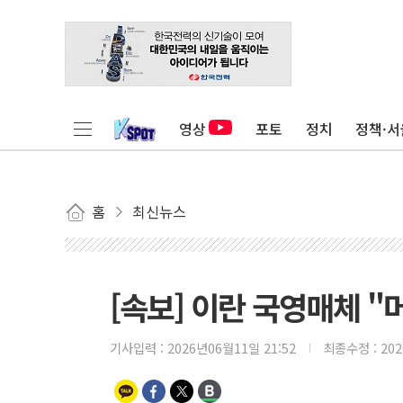
영상
포토
정치
정책·서
홈
최신뉴스
[속보] 이란 국영매체 "
기사입력 :
2026년06월11일 21:52
최종수정 :
20