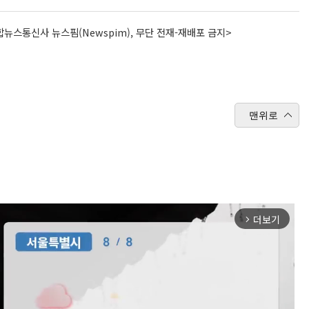
뉴스통신사 뉴스핌(Newspim), 무단 전재-재배포 금지>
맨위로
더보기
arrow_forward_ios