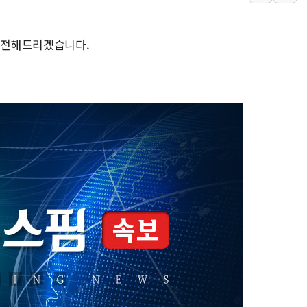
한상협, 업계 개인정보 보안 새판 짠다…'자율규제단체' 
민주당, 오늘 제주·인천 경선 발표...김민석 '재역전' vs 정
곧 전해드리겠습니다.
뉴욕증시, 고용 쇼크에 금리 인상 우려 후퇴…S&P500 
트럼프, 쿡 연준 이사 해임 재추진…"26일까지 의혹 소명"
유럽증시, 美 고용 예상 밖 부진에 연준 금리 인상 가능성 
미 연준 매파 기세 꺾이나…고용 감소에 9월 동결 전망 우