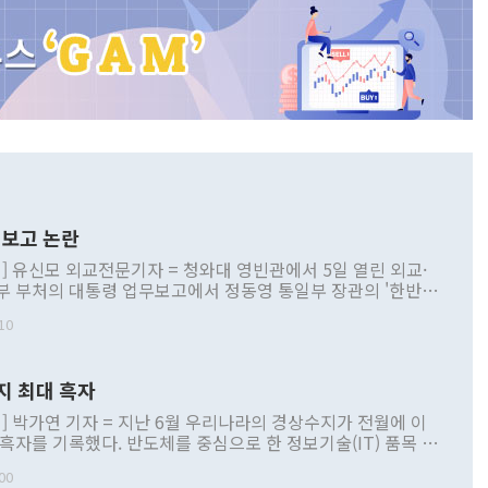
보고 논란
] 유신모 외교전문기자 = 청와대 영빈관에서 5일 열린 외교·
부 부처의 대통령 업무보고에서 정동영 통일부 장관의 '한반도
 구상'과 업무보고 발언이 논란을 빚고 있다. 이날 정 장관의
10
정부 내 조율을 거치지 않은 사안을 정책으로 추진하겠다고 공
는가 하면 사실 관계에 맞지 않은 설명도 있었다. 이재명 대통
로 신중을 기해 달라고 경고했고, 조현 외교부 장관은 '이상
지 최대 흑자
 근거한 비현실적 구상'이라는 비판을 내놨다. 그동안 정 장
책 관련 발언이 물의를 빚은 적은 여러 번 있지만 대통령과 유
] 박가연 기자 = 지난 6월 우리나라의 경상수지가 전월에 이
이 공개적으로 부정적 입장을 표명한 것은 이례적이다. 정 장
 흑자를 기록했다. 반도체를 중심으로 한 정보기술(IT) 품목 수
대북 접근법과 월권을 제어해야 한다는 목소리도 높아지고 있
간 상품수출이 처음으로 1000억달러를 넘어선 영향이다. [자
00
 따르