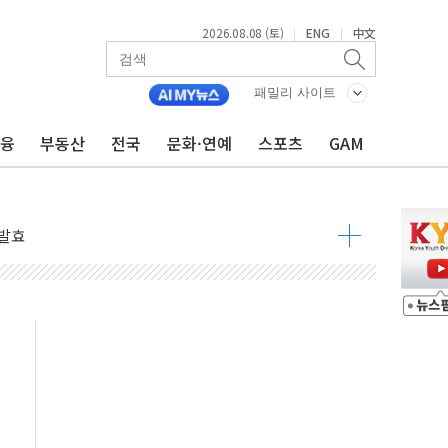
2026.08.08 (토)
ENG
中文
|
|
 물결
동
패밀리 사이트
금융
부동산
전국
문화·연예
스포츠
GAM
 구조
관측
 발효
8도 넘으면 중단
해소될 듯
것"
지대' 우려