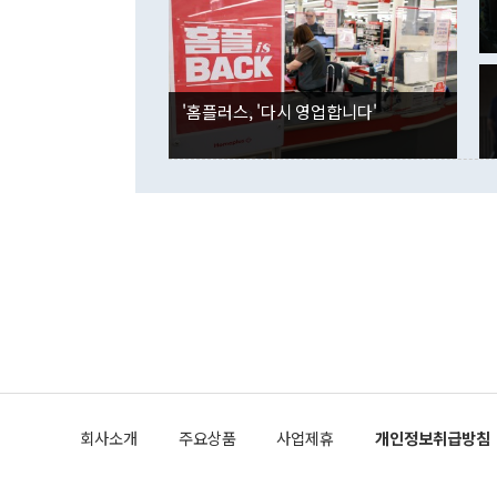
각각 증가했다
잘랐다. 정 
국인의 국내 
않았다는 점에
감소하며 전월
사합의 복원,
경신했다. 외
권이라는 지적
분기 말 만기
뒤 "여기 업
다. 내국인의
'홈플러스, '다시 영업합니다'
부의 한 소식
다. eoyn2@
를 거쳐 결정
련 부처 장관
하고 대통령의
한 문제"라고 지적했다. 이재명 대통령이
외교 국방 등
2026.08.05 ◆시대착오적 접근, 대북 인식 오류 더욱 문제인 것은 정 장관
의 이같은 주
실과 다른 인
격히 변화하고
못하고 있다는
되뇌는 것은 
법을 호도하고
이나 미국은 
금까지의 북핵
회사소개
주요상품
사업제휴
개인정보취급방침
공하는 방식으
과 중유 제공
의 모든 단계