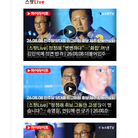
스팟
Live
[스팟Live] 정청래 “뻔뻔하다”…‘화합’ 꺼낸
김민석에 정면 반격 | 26.08.08 더불어민주당
당대표·최고위원 후보 제주 합동연설회
[스팟Live] “정청래 후보 그동안 고생 많이 했
습니다”…송영길, 연임에 선 긋기 | 26.08.08
더불어민주당 당대표·최고위원 후보 제주 합
동연설회