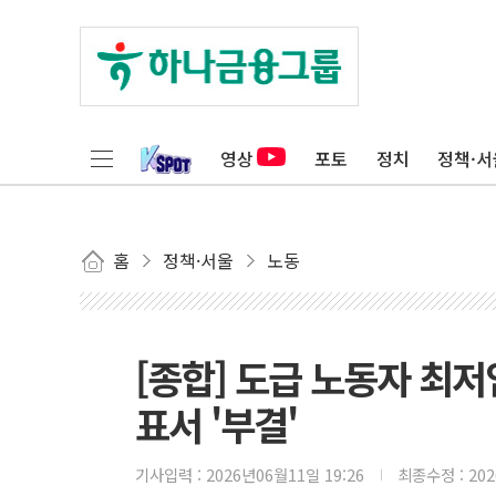
영상
포토
정치
정책·서
홈
정책·서울
노동
[종합] 도급 노동자 최
표서 '부결'
기사입력 :
2026년06월11일 19:26
최종수정 :
20