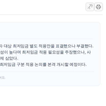
윤준병·이해민 의원, '정부
가
'호우·산사태 주의보' 울진 
가
여야, 황희 '버스 하우스' 공
풀무원재단, '국제과학연극제
현대그린푸드 '텍사스로드하
與 "세제개편안 8월 말 당
경인고속도로서 차량 4대 연
자 대상 최저임금 별도 적용안을 표결했으나 부결했다.
"AI가 먼저 알아채고 고친다
성이 높다며 최저임금 적용 필요성을 주장했으나, 사
삼성전자, 美국립연구소와 
제 삼았다.
 최저임금 구분 적용 논의를 본격 개시할 예정이다.
[인사] 국무조정실·국무총
어요.