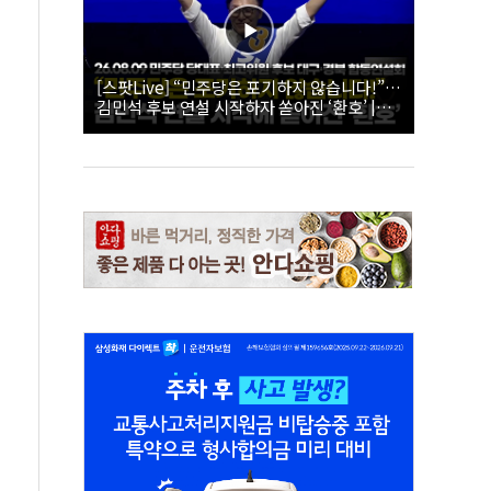
[스팟Live] “민주당은 포기하지 않습니다!”…
김민석 후보 연설 시작하자 쏟아진 ‘환호’ |
26.08.09 더불어민주당 당대표·최고위원 후
보 대구·경북 합동연설회