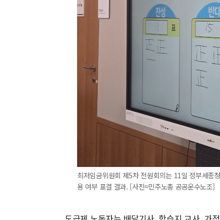
최저임금위원회 제5차 전원회의는 11일 정부세종청사
용 여부 표결 결과. [사진=민주노총 공공운수노조]
도급제 노동자는 배달기사, 학습지 교사, 가