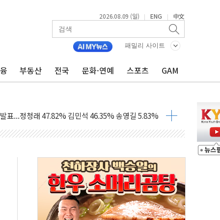
2026.08.09 (일)
ENG
中文
|
|
패밀리 사이트
금융
부동산
전국
문화·연예
스포츠
GAM
경선 결과...김민석 48.54% 정청래 44.40%
발표...김민석 47.37% 정청래 45.71% 송영길 6.92%
발표...정청래 47.82% 김민석 46.35% 송영길 5.83%
발표...김민석 50.30% 정청래 41.94% 송영길 7.76%
객 400명 맞이…"마음 잇는 시간 되길"
 지급 확정되나…재상고 앞두고 막판 셈법
'행복상자' 전달
극기 거꾸로' 논란…이틀만에 철거
 예술·체육요원 최대 33% 감축
 역대 최대폭 감소한 9.4%↓…유통업계 양극화 심화