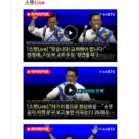
스팟
Live
[스팟Live] “맞습니다! 교체해야 합니다!”…
정청래, 지도부 교체 주장 ‘정면돌파’ |
26.08.09 더불어민주당 당대표·최고위원 후
보 대구·경북 합동연설회
[스팟Live] “자기 이름으로 정당명을…” 송영
길이 피켓 문구 보고 놀란 이유는? | 26.08.09
더불어민주당 당대표·최고위원 후보 대구·경
북 합동연설회