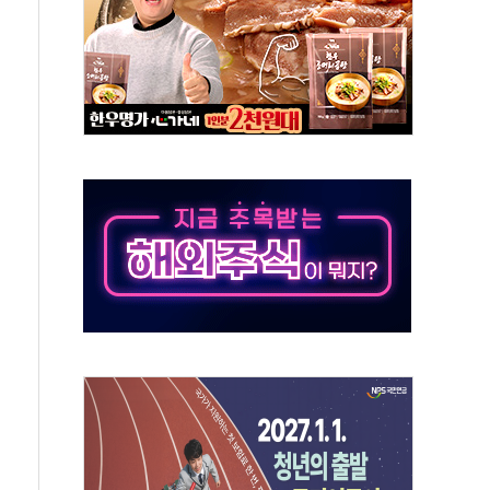
 특사'로 콜롬비아 대통령 취임식 참석
시간당 30mm 강한 비...호우 피해 없어
방…野 "청년 우롱 기괴" vs 與 "송구한 해프닝"
 2026'서 어린이 과학연극 2편 수상
우스' 잠실점, 직장인 핫플레이스로 부상
정 조율 완료…초고가·비거주 1주택 등 여론 수렴"
쇄 추돌…7세 남아 등 4명 부상
"…LG유플러스, AI 홈네트워크 구현 첫발
영하 30도 극저온 난방기술 개발한다
리비서실