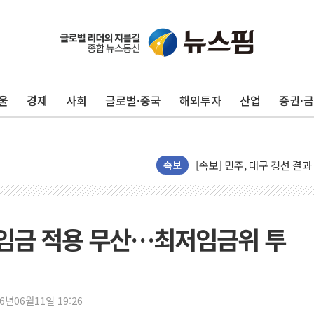
울
경제
사회
글로벌·중국
해외투자
산업
증권·
[속보] 민주, 강원·대구·경북 
[속보] 민주, 경북 경선 결과 
[속보] 민주, 대구 경선 결과 
속보
[속보] 민주, 강원 경선 결과 
정재헌 CEO, SKT 장기고
최태원, 노소영에 9440억
저임금 적용 무산…최저임금위 투
하나금융, 명동 소상공인에 
인천시 광복절 현수막 '태
병무청, 보충역 전면 손질…
홈플러스發 대형마트 판매,
26년06월11일 19:26