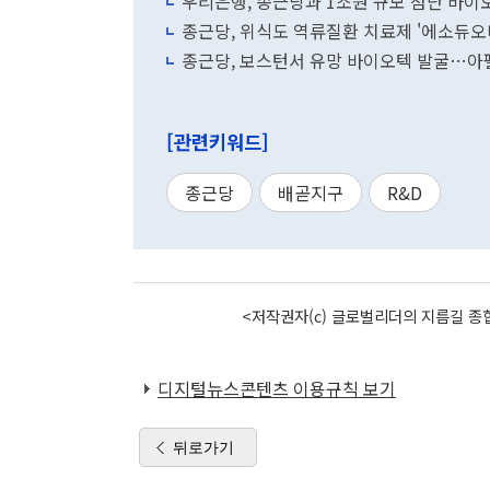
우리은행, 종근당과 1조원 규모 첨단 바이
종근당, 위식도 역류질환 치료제 '에소듀오
종근당, 보스턴서 유망 바이오텍 발굴…아
[관련키워드]
종근당
배곧지구
R&D
<저작권자(c) 글로벌리더의 지름길 종합
디지털뉴스콘텐츠 이용규칙 보기
뒤로가기