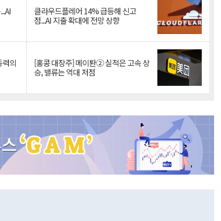
.AI
클라우드플레어 14% 급등해 신고
점...AI 지출 확대에 전망 상향
 동력의
[홍콩 대장주] 메이퇀② 실적은 고속 상
승, 밸류는 역대 저점