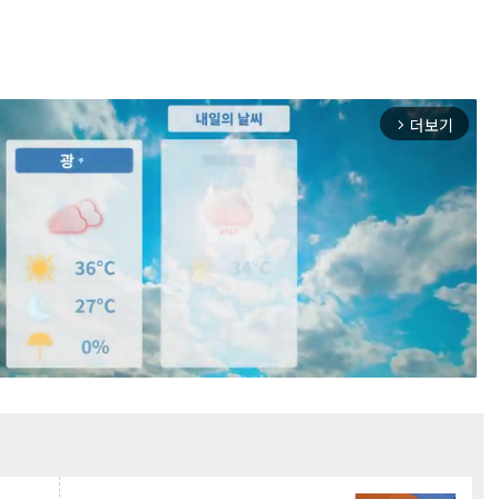
더보기
arrow_forward_ios
Mute