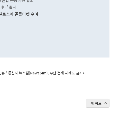
오산업 금융지원 합의
미니' 출시
펠로스에 골든티켓 수여
뉴스통신사 뉴스핌(Newspim), 무단 전재-재배포 금지>
맨위로