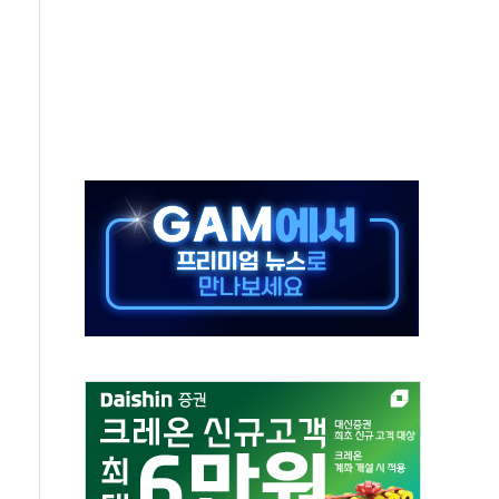
것"
지대' 우려
타진
청래 '격차 확대'
최고치
 요구
낮아지며 상승… STOXX 600 지수는 나흘 연속 최고치
세