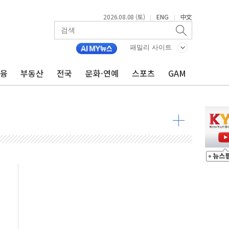
2026.08.08 (토)
ENG
中文
|
|
패밀리 사이트
금융
부동산
전국
문화·연예
스포츠
GAM
 물결
동
 구조
관측
 발효
8도 넘으면 중단
해소될 듯