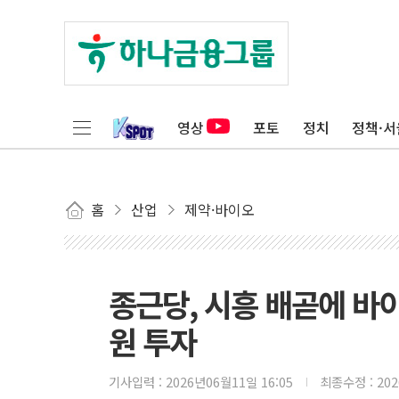
영상
포토
정치
정책·서
홈
산업
제약·바이오
종근당, 시흥 배곧에 바이
원 투자
기사입력 :
2026년06월11일 16:05
최종수정 :
20