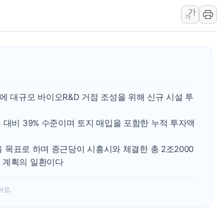
가
오세훈 "용산공원 주택 검토, 민주당 스스로 원칙 뒤집는 
가
충북 주말 무더위 지속…청주·진천 35도, 곳곳 소나기
10월 보완수사권 폐지·공소청 출범…피해자들 '범죄 사각
한상협, 업계 개인정보 보안 새판 짠다…'자율규제단체' 
민주당, 오늘 제주·인천 경선 발표...김민석 '재역전' vs 정
뉴욕증시, 고용 쇼크에 금리 인상 우려 후퇴…S&P500 
에 대규모 바이오R&D 거점 조성을 위해 신규 시설 투
트럼프, 쿡 연준 이사 해임 재추진…"26일까지 의혹 소명"
유럽증시, 美 고용 예상 밖 부진에 연준 금리 인상 가능성 
 대비 39% 수준이며 토지 매입을 포함한 누적 투자액
미 연준 매파 기세 꺾이나…고용 감소에 9월 동결 전망 우
공을 목표로 하며 종근당이 시흥시와 체결한 총 2조2000
 계획의 일환이다
어요.