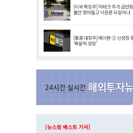
[미국 특징주] 빅테크 주가 급반등..
불안 잦아들고 낙관론 되살아나
[홍콩 대장주] 메이퇀 ③ 신성장
'폭발적 성장'
[뉴스핌 베스트 기사]