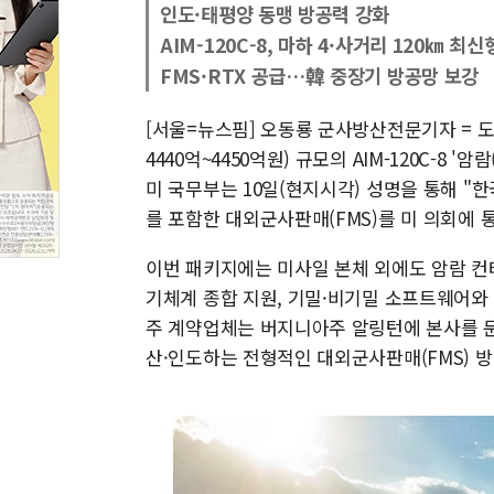
인도·태평양 동맹 방공력 강화
AIM-120C-8, 마하 4·사거리 120㎞ 최신
FMS·RTX 공급…韓 중장기 방공망 보강
[서울=뉴스핌] 오동룡 군사방산전문기자 = 도
4440억~4450억원) 규모의 AIM-120C-8 
미 국무부는 10일(현지시각) 성명을 통해 "한국
를 포함한 대외군사판매(FMS)를 미 의회에 
이번 패키지에는 미사일 본체 외에도 암람 컨테
기체계 종합 지원, 기밀·비기밀 소프트웨어와 
주 계약업체는 버지니아주 알링턴에 본사를 둔 
산·인도하는 전형적인 대외군사판매(FMS) 