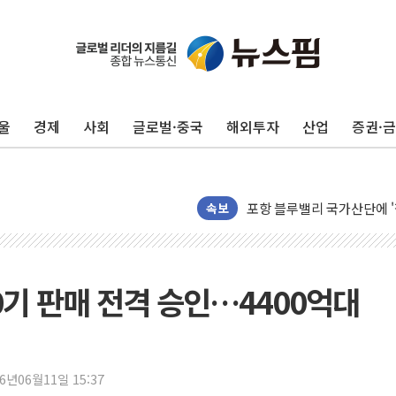
울
경제
사회
글로벌·중국
해외투자
산업
증권·
125mm 폭우 쏟아진 울진..
평택 진위면 공장서 질식사
포항 블루밸리 국가산단에 '
상주 낙동강 선착장 하류서 50
속보
[종합] 김민석, 정청래에 누적 1
민주당 경북도당위원장에 오중
인천서 말다툼 중 어머니 살
70기 판매 전격 승인…4400억대
김민석, 강원·대구·경북 경선서
[속보] 민주, 강원·대구·경북 
[속보] 민주, 경북 경선 결과 
26년06월11일 15:37
[속보] 민주, 대구 경선 결과 