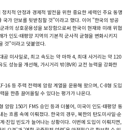
의 정치적 안정과 경제적 발전을 위한 중요한 세력인 주요 동맹
 국가 안보를 뒷받침할 것"이라고 했다. 이어 "한국의 방공
미군과의 상호운용성을 보장함으로써 한국이 현재와 미래 위협
거래가 인도·태평양 지역의 기본적 군사적 균형을 변화시키지
을 것"이라고 덧붙였다.
대공 미사일로, 최고 속도는 약 마하 4, 최대 사거리는 약 120
유도 성능을 개선해, 가시거리 밖(BVR) 교전 능력을 강화한
 KF-16 등 주력 전력에 암람 계열을 운용해 왔으며, C-8형 도입
력을 한층 끌어올릴 수 있다는 평가가 나온다.
8형 암람 150기 FMS 승인 등과 더불어, 미국이 인도·태평양 동
내는 흐름 속에 이뤄졌다. 한국의 경우, 북한의 탄도미사일·순
초계·진입 빈도가 늘어나는 상황이다. 이번에 도입이 이뤄지면,
거리 요격'과 '연합 공중작전 여력'을 안정적으로 확보할 수 있