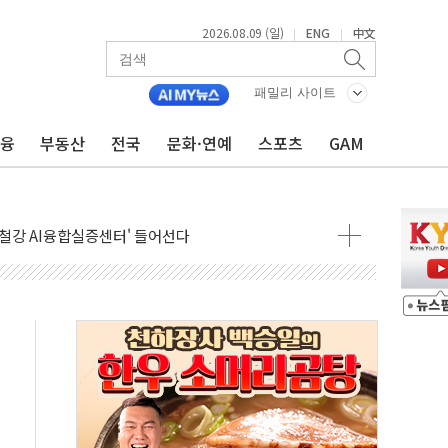
2026.08.09 (일)
ENG
中文
|
|
패밀리 사이트
금융
부동산
전국
문화·연예
스포츠
GAM
.'두천~하당'·'올미골교' 차량 통행 선제 제한
고 발생…작업자 1명 숨져
철강 AI융합실증센터' 들어선다
대 숨진 채 발견...경찰, 조사 중
.48%p 차 선두 유지...金 46.01% vs 鄭 44.53%
기 당선...합산득표율 68.63%
해 10대 구속…범행 후 반려견도 죽여
 정청래에 승리…金 48.54% vs 鄭 44.40%
경선 결과...김민석 48.54% 정청래 44.40%
발표...김민석 47.37% 정청래 45.71% 송영길 6.92%
발표...정청래 47.82% 김민석 46.35% 송영길 5.83%