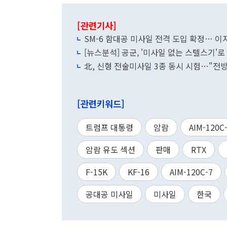
[관련기사]
SM-6 함대공 미사일 전격 도입 확정… 이
[뉴스분석] 공군, '미사일 없는 스텔스기'로
北, 신형 전술미사일 3종 동시 시험…"전
[관련키워드]
트럼프 대통령
암람
AIM-120C
암람 유도 섹션
판매
RTX
F-15K
KF-16
AIM-120C-7
공대공 미사일
미사일
한국