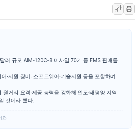
가
[속보] 민주, 강원 경선 결과 
가
정재헌 CEO, SKT 장기고
최태원, 노소영에 9440억
하나금융, 명동 소상공인에 
인천시 광복절 현수막 '태
병무청, 보충역 전면 손질…
러 규모 AIM-120C-8 미사일 70기 등 FMS 판매를
홈플러스發 대형마트 판매,
윤준병·이해민 의원, '정부
제어·지원 장비, 소프트웨어·기술지원 등을 포함하며
'호우·산사태 주의보' 울진 
의 원거리 요격·제공 능력을 강화해 인도·태평양 지역
 것이라 했다.
어요.