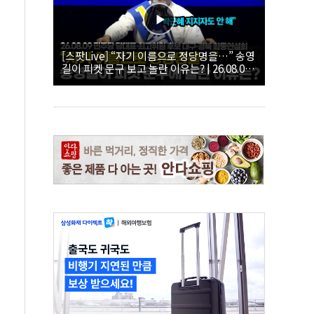
[스팟Live] “자기 이름으로 정당명을…” 송영
길이 피켓 문구 보고 놀란 이유는? | 26.08.09
더불어민주당 당대표·최고위원 후보 대구·경
북 합동연설회