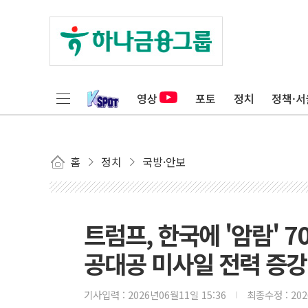
영상
포토
정치
정책·서
홈
정치
국방·안보
트럼프, 한국에 '암람' 
공대공 미사일 전력 증강
기사입력 :
2026년06월11일 15:36
최종수정 :
20