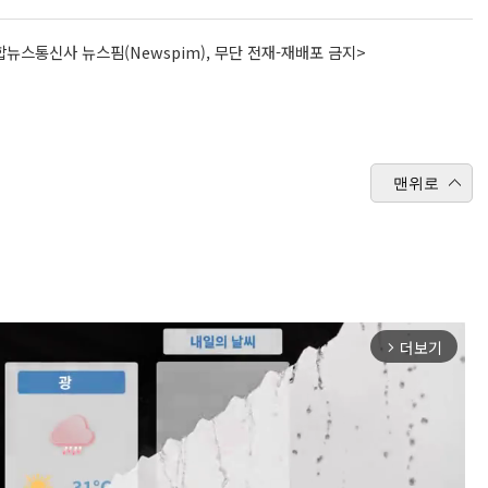
뉴스통신사 뉴스핌(Newspim), 무단 전재-재배포 금지>
맨위로
더보기
arrow_forward_ios