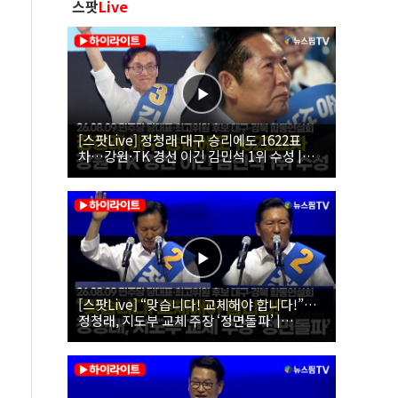
스팟
Live
[스팟Live] 정청래 대구 승리에도 1622표
차…강원·TK 경선 이긴 김민석 1위 수성 |
26.08.09 더불어민주당 당대표·최고위원 후
보 대구·경북 합동연설회
[스팟Live] “맞습니다! 교체해야 합니다!”…
정청래, 지도부 교체 주장 ‘정면돌파’ |
26.08.09 더불어민주당 당대표·최고위원 후
보 대구·경북 합동연설회