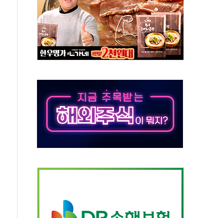
발표...김민석 50.30% 정청래 41.94% 송영길 7.76%
객 400명 맞이…"마음 잇는 시간 되길"
 지급 확정되나…재상고 앞두고 막판 셈법
'행복상자' 전달
극기 거꾸로' 논란…이틀만에 철거
 예술·체육요원 최대 33% 감축
 역대 최대폭 감소한 9.4%↓…유통업계 양극화 심화
 특사'로 콜롬비아 대통령 취임식 참석
시간당 30mm 강한 비...호우 피해 없어