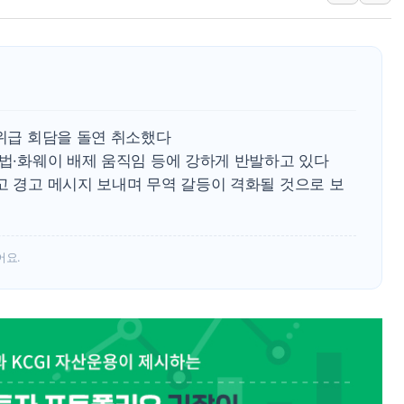
정재헌 CEO, SKT 장기고
최태원, 노소영에 9440억
하나금융, 명동 소상공인에 
인천시 광복절 현수막 '태
병무청, 보충역 전면 손질…
고위급 회담을 돌연 취소했다
 법·화웨이 배제 움직임 등에 강하게 반발하고 있다
홈플러스發 대형마트 판매,
고 경고 메시지 보내며 무역 갈등이 격화될 것으로 보
윤준병·이해민 의원, '정부
'호우·산사태 주의보' 울진 
여야, 황희 '버스 하우스' 공
어요.