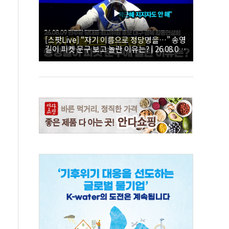
[스팟Live] “자기 이름으로 정당명을…” 송영
길이 피켓 문구 보고 놀란 이유는? | 26.08.09
더불어민주당 당대표·최고위원 후보 대구·경
북 합동연설회