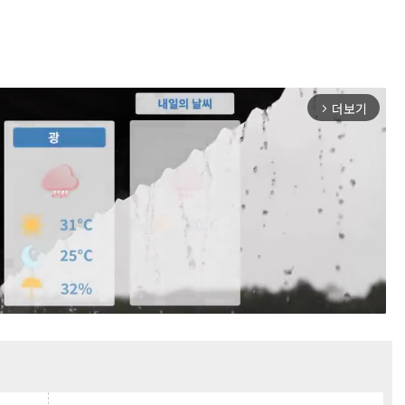
더보기
arrow_forward_ios
Mute