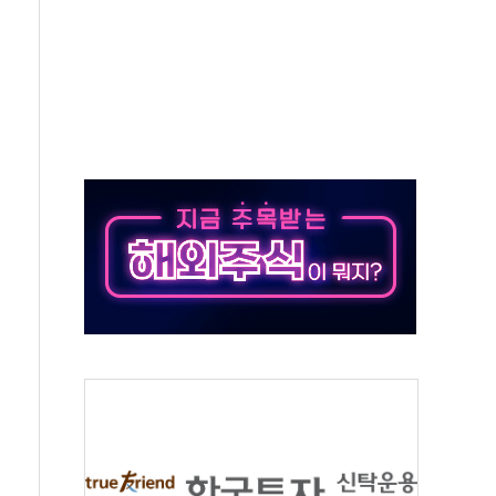
객 400명 맞이…"마음 잇는 시간 되길"
 지급 확정되나…재상고 앞두고 막판 셈법
'행복상자' 전달
극기 거꾸로' 논란…이틀만에 철거
 예술·체육요원 최대 33% 감축
 역대 최대폭 감소한 9.4%↓…유통업계 양극화 심화
 특사'로 콜롬비아 대통령 취임식 참석
시간당 30mm 강한 비...호우 피해 없어
방…野 "청년 우롱 기괴" vs 與 "송구한 해프닝"