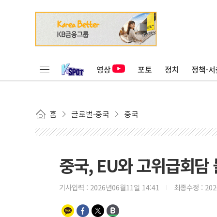
영상
포토
정치
정책·서
홈
글로벌·중국
중국
중국, EU와 고위급회담 
기사입력 :
2026년06월11일 14:41
최종수정 :
20