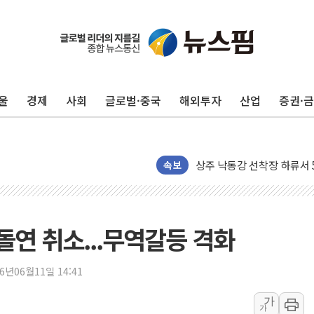
울
경제
사회
글로벌·중국
해외투자
산업
증권·
평택 진위면 공장서 질식사
포항 블루밸리 국가산단에 '
상주 낙동강 선착장 하류서 50
속보
[종합] 김민석, 정청래에 누적 1
민주당 경북도당위원장에 오중
인천서 말다툼 중 어머니 살
돌연 취소...무역갈등 격화
김민석, 강원·대구·경북 경선서
[속보] 민주, 강원·대구·경북 
26년06월11일 14:41
[속보] 민주, 경북 경선 결과 
[속보] 민주, 대구 경선 결과 
가
가
[속보] 민주, 강원 경선 결과 