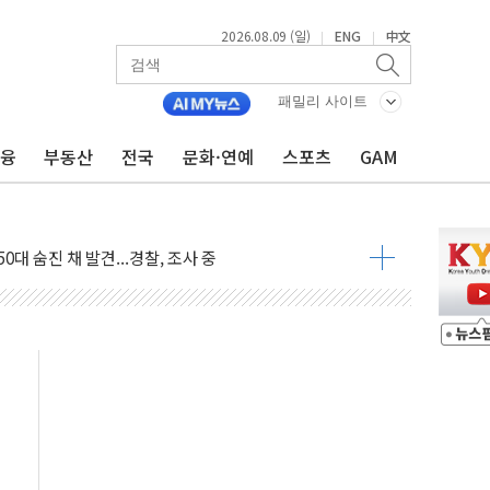
2026.08.09 (일)
ENG
中文
|
|
패밀리 사이트
금융
부동산
전국
문화·연예
스포츠
GAM
고 발생…작업자 1명 숨져
철강 AI융합실증센터' 들어선다
대 숨진 채 발견...경찰, 조사 중
.48%p 차 선두 유지...金 46.01% vs 鄭 44.53%
기 당선...합산득표율 68.63%
해 10대 구속…범행 후 반려견도 죽여
 정청래에 승리…金 48.54% vs 鄭 44.40%
경선 결과...김민석 48.54% 정청래 44.40%
발표...김민석 47.37% 정청래 45.71% 송영길 6.92%
발표...정청래 47.82% 김민석 46.35% 송영길 5.83%
발표...김민석 50.30% 정청래 41.94% 송영길 7.76%