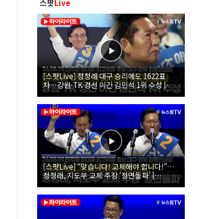
스팟
Live
[스팟Live] 정청래 대구 승리에도 1622표
차…강원·TK 경선 이긴 김민석 1위 수성 |
26.08.09 더불어민주당 당대표·최고위원 후
보 대구·경북 합동연설회
[스팟Live] “맞습니다! 교체해야 합니다!”…
정청래, 지도부 교체 주장 ‘정면돌파’ |
26.08.09 더불어민주당 당대표·최고위원 후
보 대구·경북 합동연설회