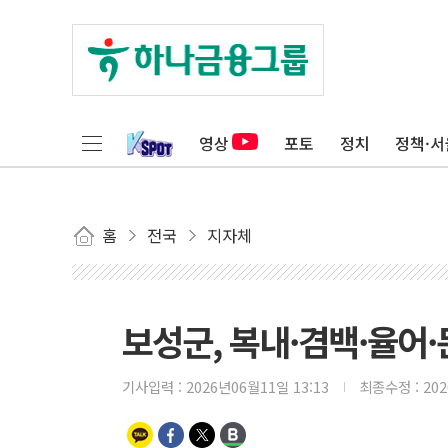
영상
포토
정치
정책·서
홈
전국
지자체
보성군, 복내·겸백·율어
기사입력 :
2026년06월11일 13:13
최종수정 :
20