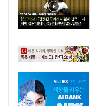
[스팟Live] "전셋집 구하려다 월세 선택"...사
회에 첫발 내디딘 청년의 한탄 | 26.08.06 서울
시 부동산 대토론회