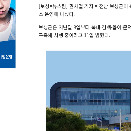
[보성=뉴스핌] 권차열 기자 = 전남 보성군이
소 운영에 나섰다.
보성군은 지난달 8일부터 복내·겸백·율어·문덕
구축해 시행 중이라고 11일 밝혔다.