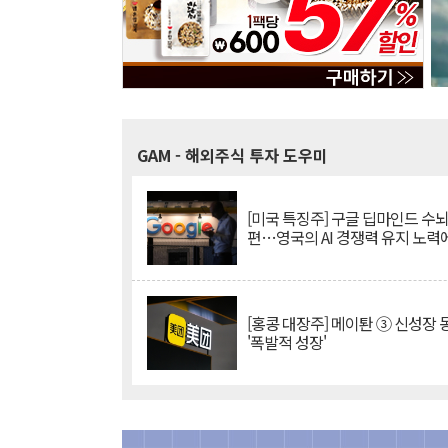
GAM
- 해외주식 투자 도우미
[미국 특징주] 구글 딥마인드 수
편…영국의 AI 경쟁력 유지 노력
[홍콩 대장주] 메이퇀 ③ 신성장
'폭발적 성장'