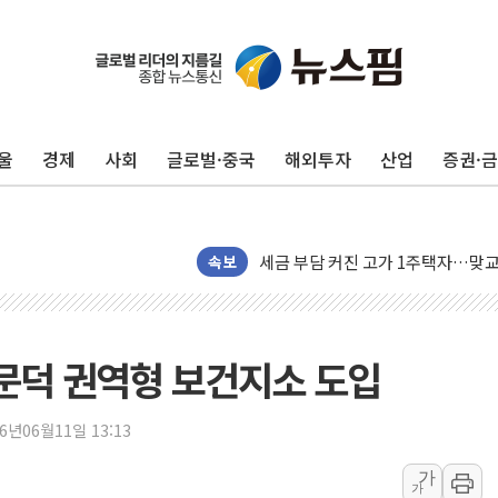
울
경제
사회
글로벌·중국
해외투자
산업
증권·
현대리바트, 원가 개선으로 실적 방
"세금 부담 덜자"…비거주 1주택자
세금 부담 커진 고가 1주택자…맞
[금/유가] 이란의 호르무즈 해협 통
속보
뉴욕증시, 유가·금리 부담에 하락…
이란, 오만과 호르무즈 해협 재개방 
[민주 당권주자 일정] 송영길·정청래
·문덕 권역형 보건지소 도입
李대통령, 오늘 부동산 정책 점검 
[오늘의 정치일정] 8월 7일(금)
26년06월11일 13:13
[오늘의 국회일정] 상임위·세미나·기
가
가
이란, 美·이스라엘 선박 호르무즈 