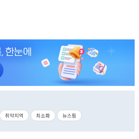
취약지역
최소화
뉴스핌