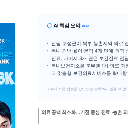
AI 핵심 요약
BETA
전남 보성군이 북부 농촌지역 의료 
복내·겸백·율어·문덕 4개 면에 권역
진료, 나머지 3개 면은 보건진료 전
복내보건지소를 북부권 1차 의료 거
고 맞춤형 보건의료서비스를 확대할
AI가 자동 생성한 요약으로 정확하지 않을 수 있
!
의료 공백 최소화...거점 중심 진료 ·농촌 