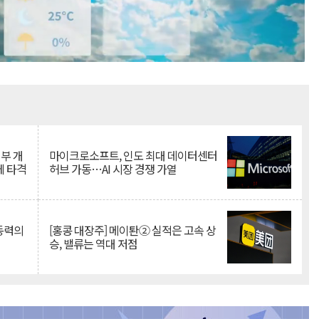
Mute
뇌부 개
마이크로소프트, 인도 최대 데이터센터
에 타격
허브 가동…AI 시장 경쟁 가열
 동력의
[홍콩 대장주] 메이퇀② 실적은 고속 상
승, 밸류는 역대 저점