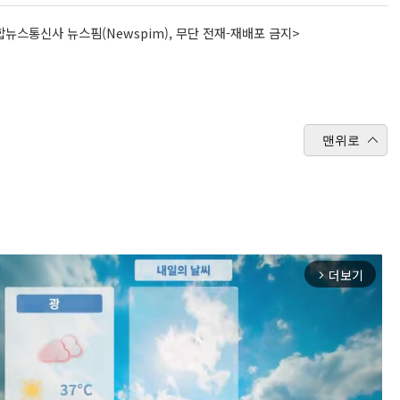
뉴스통신사 뉴스핌(Newspim), 무단 전재-재배포 금지>
맨위로
더보기
arrow_forward_ios