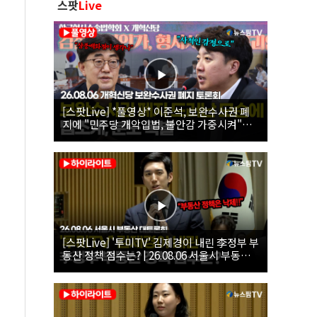
스팟
Live
[스팟Live] *풀영상* 이준석, 보완수사권 폐
지에 "민주당 개악입법, 불안감 가중시켜"｜
26.08.06 개혁신당 보완수사권 폐지 토론회
[스팟Live] '투미TV' 김제경이 내린 李정부 부
동산 정책 점수는? | 26.08.06 서울시 부동산
대토론회