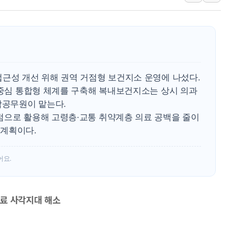
유럽증시, 견조한 실적 소화하며 대부
리투아니아 국방 "러, 우크라 드론
구광모, 내주 실리콘밸리서 젠슨 황
뉴욕증시 개장 전 특징주...모더
김정관 장관 "영업이익 N% 성과
접근성 개선 위해 권역 거점형 보건지소 운영에 나섰다.
뉴욕증시 프리뷰, 미 주가선물 AI
 중심 통합형 체계를 구축해 복내보건지소는 상시 의과
담공무원이 맡는다.
청와대, 북한 단거리 탄도미사일 발
점으로 활용해 고령층·교통 취약계층 의료 공백을 줄이
금값 7주 만에 최고…美 고용 둔화
 계획이다.
[인도증시] 중동 긴장 완화에 실적 
어요.
의료 사각지대 해소