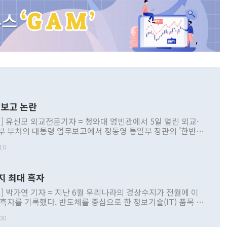
보고 논란
] 유신모 외교전문기자 = 청와대 영빈관에서 5일 열린 외교·
부 부처의 대통령 업무보고에서 정동영 통일부 장관의 '한반도
 구상'과 업무보고 발언이 논란을 빚고 있다. 이날 정 장관의
10
정부 내 조율을 거치지 않은 사안을 정책으로 추진하겠다고 공
는가 하면 사실 관계에 맞지 않은 설명도 있었다. 이재명 대통
로 신중을 기해 달라고 경고했고, 조현 외교부 장관은 '이상
지 최대 흑자
 근거한 비현실적 구상'이라는 비판을 내놨다. 그동안 정 장
책 관련 발언이 물의를 빚은 적은 여러 번 있지만 대통령과 유
] 박가연 기자 = 지난 6월 우리나라의 경상수지가 전월에 이
이 공개적으로 부정적 입장을 표명한 것은 이례적이다. 정 장
 흑자를 기록했다. 반도체를 중심으로 한 정보기술(IT) 품목 수
대북 접근법과 월권을 제어해야 한다는 목소리도 높아지고 있
간 상품수출이 처음으로 1000억달러를 넘어선 영향이다. [자
00
 따르