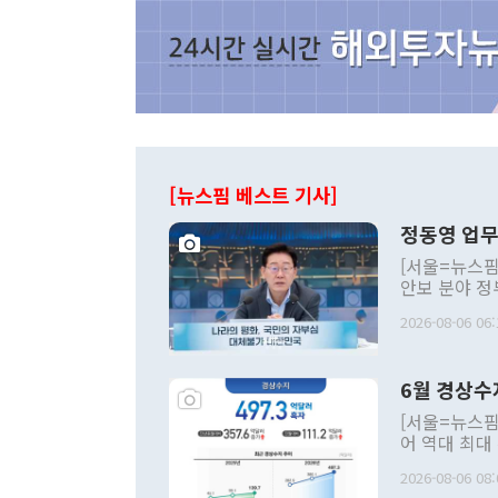
[뉴스핌 베스트 기사]
정동영 업무
[서울=뉴스핌
안보 분야 정
평화공존 발전
2026-08-06 06:
발언 중에는 
언한 것이 있
령은 공개적으
6월 경상수
주의적 희망에
관의 대북 정
[서울=뉴스핌
관 부처 장관
어 역대 최대
관의 무리한 
출 호조로 월
다. [정동영 통일부 장관이 지난달 23일 오후 서울 종로구 정부서울청사에
2026-08-06 08:
료=한국은행] 한국은행이 6일 발표한 '2026년 6월 국제수지(잠정)'에