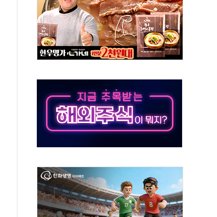
분 상승… "2분기 기업 순이익 21% 증가" 전망
으로 나토 회원국 공격 검토… 거짓 깃발 작전"
 재회…로봇·AI 데이터센터·모빌리티 구체화
나·아이온큐·도어대시↑ VS 샌디스크·피그마·앱러빈↓
급 반대…상법·자본시장법 개정 논의"
주 차익실현 속 혼조세...웨스턴디지털·샌디스크↓
사에 긴급 안보 점검회의
·호르무즈 재개방 기대에 강세
호조까지, 상승...호실적 보고 기업 상승세 뚜렷