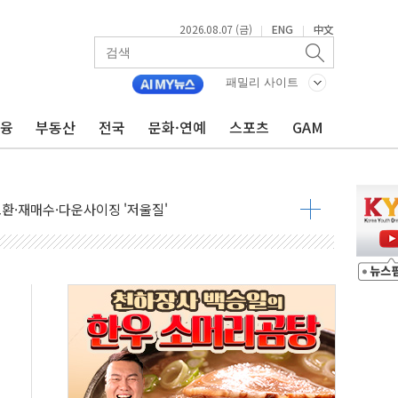
2026.08.07 (금)
ENG
中文
|
|
패밀리 사이트
금융
부동산
전국
문화·연예
스포츠
GAM
어…다음 과제는 '외형 확대'
 귀환 조짐에 전월세시장 '긴장'
교환·재매수·다운사이징 '저울질'
항 제한 검토에 유가 3% 급등…금값 보합
다우 5거래일 랠리 '마침표'
합의 막바지.."美와 직접 협상 없어"
·김민석 후보 - 8월 7일
2차 회의…주택 공급 대책 막바지 조율할 듯
자회견·주요 정당 - 8월 7일
통항 제한 추진…美 "통행 막을 권한 없어"