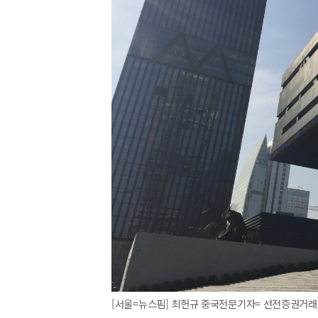
[서울=뉴스핌] 최헌규 중국전문기자= 선전증권거래소. 사