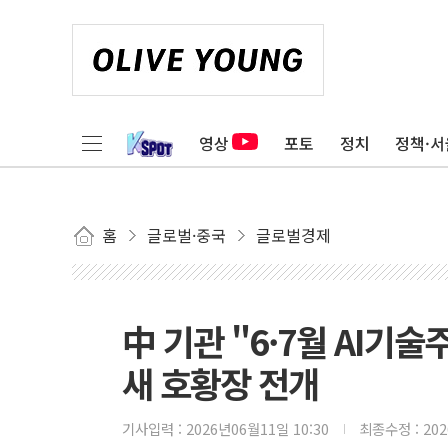
영상
포토
정치
정책·서
홈
글로벌·중국
글로벌경제
中 기관 "6·7월 AI기술
새 호황장 전개
기사입력 :
2026년06월11일 10:30
최종수정 :
20