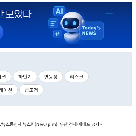
이션
하반기
변동성
리스크
레이션
급조정
뉴스통신사 뉴스핌(Newspim), 무단 전재-재배포 금지>