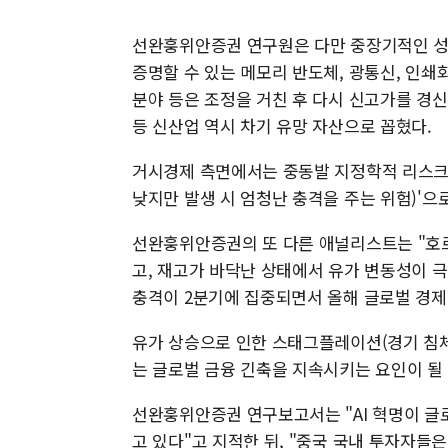
선완훙위안증권 연구원은 다만 중장기적인 성
증명할 수 있는 메모리 반도체, 광통신, 인쇄회로
분야 등은 조정을 거친 후 다시 신고가를 경
등 신산업 역시 차기 유망 자산으로 꼽혔다.
거시경제 측면에서는 중동발 지정학적 리스크
낮지만 발생 시 엄청난 충격을 주는 위험)'으
선완훙위안증권의 또 다른 애널리스트는 "호
고, 재고가 바닥난 상태에서 유가 변동성이 극
충격이 2분기에 집중되면서 올해 글로벌 경제는
유가 상승으로 인한 스태그플레이션(경기 침체 
는 글로벌 금융 긴축을 지속시키는 요인이 될
선완훙위안증권 연구보고서는 "AI 혁명이 글
고 있다"고 지적한 뒤, "중국 국내 투자자들은