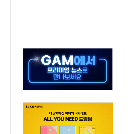
극기 거꾸로' 논란…이틀만에 철거
 예술·체육요원 최대 33% 감축
 역대 최대폭 감소한 9.4%↓…유통업계 양극화 심화
 특사'로 콜롬비아 대통령 취임식 참석
시간당 30mm 강한 비...호우 피해 없어
방…野 "청년 우롱 기괴" vs 與 "송구한 해프닝"