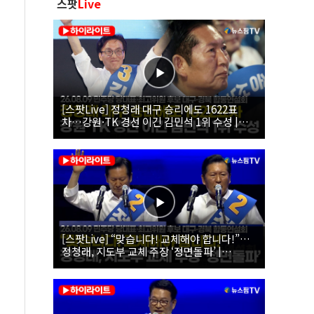
스팟
Live
[스팟Live] 정청래 대구 승리에도 1622표
차…강원·TK 경선 이긴 김민석 1위 수성 |
26.08.09 더불어민주당 당대표·최고위원 후
보 대구·경북 합동연설회
[스팟Live] “맞습니다! 교체해야 합니다!”…
정청래, 지도부 교체 주장 ‘정면돌파’ |
26.08.09 더불어민주당 당대표·최고위원 후
보 대구·경북 합동연설회