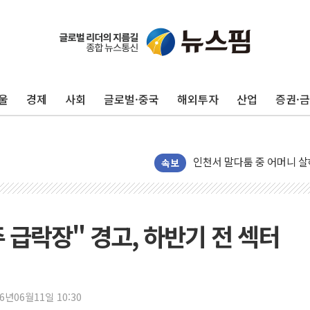
평택 진위면 공장서 질식사
포항 블루밸리 국가산단에 '
상주 낙동강 선착장 하류서 50
울
경제
사회
글로벌·중국
해외투자
산업
증권·
[종합] 김민석, 정청래에 누적 1
민주당 경북도당위원장에 오중
인천서 말다툼 중 어머니 살
김민석, 강원·대구·경북 경선서
속보
[속보] 민주, 강원·대구·경북 
[속보] 민주, 경북 경선 결과 
[속보] 민주, 대구 경선 결과 
주 급락장" 경고, 하반기 전 섹터
[속보] 민주, 강원 경선 결과 
정재헌 CEO, SKT 장기고
최태원, 노소영에 9440억
26년06월11일 10:30
하나금융, 명동 소상공인에 