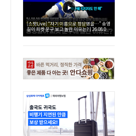
[스팟Live] “자기 이름으로 정당명을…” 송영
길이 피켓 문구 보고 놀란 이유는? | 26.08.09
더불어민주당 당대표·최고위원 후보 대구·경
북 합동연설회