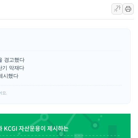
가
인천시 광복절 현수막 '태
가
병무청, 보충역 전면 손질…
홈플러스發 대형마트 판매,
윤준병·이해민 의원, '정부
'호우·산사태 주의보' 울진 
여야, 황희 '버스 하우스' 공
을 경고했다
 단기 악재다
 제시했다
어요.