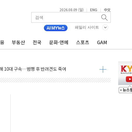
2026.08.09 (일)
ENG
中文
|
|
고 발생…작업자 1명 숨져
철강 AI융합실증센터' 들어선다
패밀리 사이트
대 숨진 채 발견...경찰, 조사 중
금융
부동산
전국
문화·연예
스포츠
GAM
.48%p 차 선두 유지...金 46.01% vs 鄭 44.53%
기 당선...합산득표율 68.63%
해 10대 구속…범행 후 반려견도 죽여
 정청래에 승리…金 48.54% vs 鄭 44.40%
경선 결과...김민석 48.54% 정청래 44.40%
발표...김민석 47.37% 정청래 45.71% 송영길 6.92%
발표...정청래 47.82% 김민석 46.35% 송영길 5.83%
발표...김민석 50.30% 정청래 41.94% 송영길 7.76%
객 400명 맞이…"마음 잇는 시간 되길"
 지급 확정되나…재상고 앞두고 막판 셈법
'행복상자' 전달