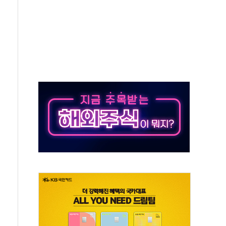
하락…다우 5거래일 랠리 '마침표'
개방 합의 막바지.."美와 직접 협상 없어"
나·기자회견·주요 정당 - 8월 7일
정청래·김민석 후보 - 8월 7일
동산정책 2차 점검회의…주택 공급 대책 막바지 조율
)
무즈 통항 제한 추진…美 "통행 막을 권한 없어"