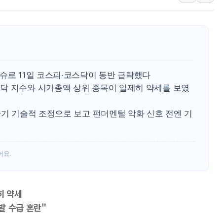
뉴욕증시, 유가·금리 부담에 
이란, 오만과 호르무즈 해협 재
[오늘의 국회일정] 상임위·세미
[민주 당권주자 일정] 송영길·
李대통령, 오늘 오후 2시 부
슈로 11일 코스피·코스닥이 동반 급락했다
[오늘의 정치일정] 8월 7일(금
닥 지수와 시가총액 상위 종목이 일제히 약세를 보였
이란, 美·이스라엘 선박 호르
단기 기술적 조정으로 보고 펀더멘털 악화 신호 전엔 기
어요.
히 약세
발 수급 혼란"