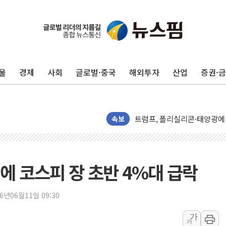
중기부, 떡국·떡볶이떡 제조업 
[브라질증시] 금리 인하에도 추
[뉴스핌 이 시각 PICK] 李, 
울
경제
사회
글로벌·중국
해외투자
산업
증권·
카드사 고객 유입 창구 된 '
제나벨, 배우 공승연 브랜드 
트럼프, 폴리실리콘·태양광에 
속보
[채권/외환] 국제유가 급등에
트럼프, '원정출산 시민권 차
트럼프 "이란전 조만간 끝날 
'에 코스피 장 초반 4%대 급락
현대리바트, 원가 개선으로 실
"세금 부담 덜자"…비거주 1
26년06월11일 09:30
세금 부담 커진 고가 1주택
[금/유가] 이란의 호르무즈 
가
가