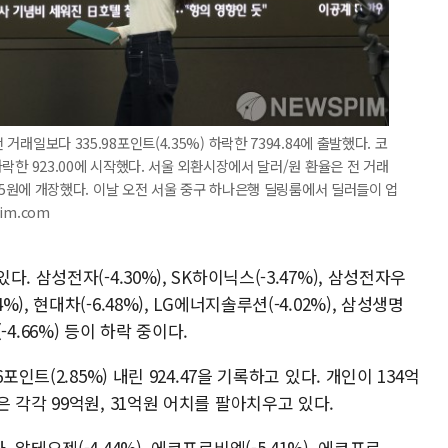
거래일보다 335.98포인트(4.35%) 하락한 7394.84에 출발했다. 코
 하락한 923.00에 시작했다. 서울 외환시장에서 달러/원 환율은 전 거래
525.5원에 개장했다. 이날 오전 서울 중구 하나은행 딜링룸에서 딜러들이 업
im.com
 삼성전자(-4.30%), SK하이닉스(-3.47%), 삼성전자우
.54%), 현대차(-6.48%), LG에너지솔루션(-4.02%), 삼성생명
(-4.66%) 등이 하락 중이다.
인트(2.85%) 내린 924.47을 기록하고 있다. 개인이 134억
 각각 99억원, 31억원 어치를 팔아치우고 있다.
테오젠(-4.44%), 에코프로비엠(-5.41%), 에코프로