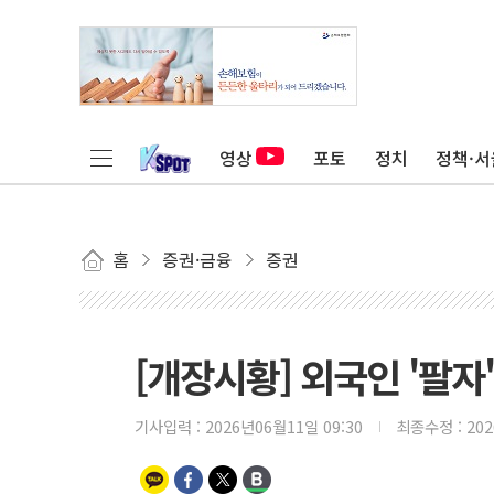
영상
포토
정치
정책·서
홈
증권·금융
증권
[개장시황] 외국인 '팔자
기사입력 :
2026년06월11일 09:30
최종수정 :
20