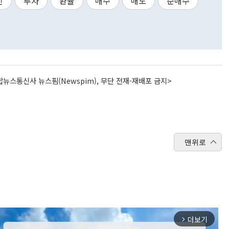
인
투자
환율
매수
매도
순매수
뉴스통신사 뉴스핌(Newspim), 무단 전재-재배포 금지>
맨위로
더보기
arrow_forward_ios