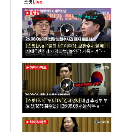
스팟
Live
[스팟Live] *풀영상* 이준석, 보완수사권 폐
지에 "민주당 개악입법, 불안감 가중시켜"｜
26.08.06 개혁신당 보완수사권 폐지 토론회
[스팟Live] '투미TV' 김제경이 내린 李정부 부
동산 정책 점수는? | 26.08.06 서울시 부동산
대토론회