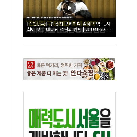
[스팟Live] "전셋집 구하려다 월세 선택"...사
회에 첫발 내디딘 청년의 한탄 | 26.08.06 서울
시 부동산 대토론회