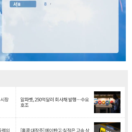
Mute
측시장
알파벳, 250억달러 회사채 발행…수요
호조
 동력의
[홍콩 대장주] 메이퇀② 실적은 고속 상