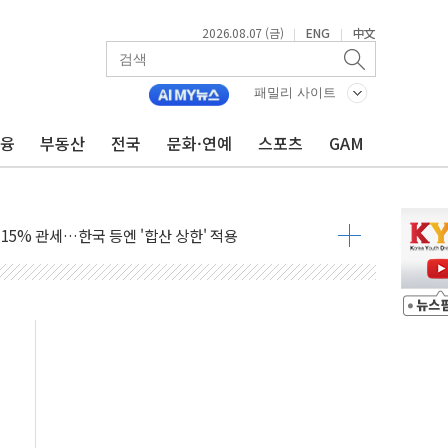
2026.08.07 (금)
ENG
中文
|
|
'생계형 적합업종' 재지정...5년 더 보호
패밀리 사이트
가 완화 불확실성에 1.2% 하락 마감
오늘 부동산 2차 회의 外
금융
부동산
전국
문화·연예
스포츠
GAM
트래블카드'…휴가철 넘어 장기 고객 묶는다
모델 발탁… 부산 광안서 약국 팝업스토어 운영
15% 관세…한국 등엔 '합산 상한' 적용
 미 국채금리·달러 동반 상승…시장, 美 고용지표 촉각
단' 행정명령 서명…출생시민권 제한 재시동
것"…군수품 부족설 일축 "막대한 무기 보유"
적 방어…다음 과제는 '외형 확대'
주택자 귀환 조짐에 전월세시장 '긴장'
자…맞교환·재매수·다운사이징 '저울질'
해협 통항 제한 검토에 유가 3% 급등…금값 보합