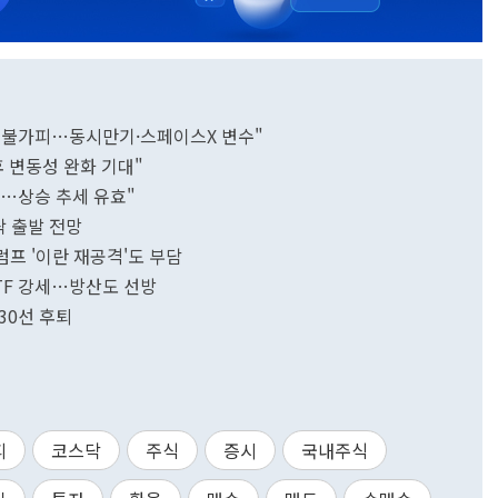
변동성 불가피…동시만기·스페이스X 변수"
후 변동성 완화 기대"
피…상승 추세 유효"
락 출발 전망
프 '이란 재공격'도 부담
ETF 강세…방산도 선방
30선 후퇴
피
코스닥
주식
증시
국내주식