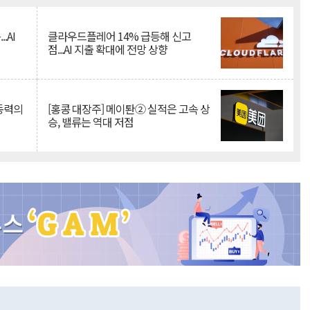
.AI
클라우드플레어 14% 급등해 신고
점...AI 지출 확대에 전망 상향
 동력의
[홍콩 대장주] 메이퇀② 실적은 고속 상
승, 밸류는 역대 저점