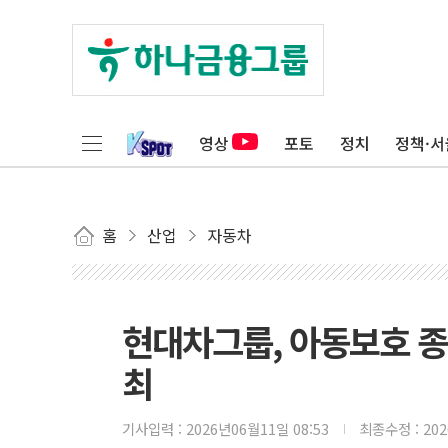
영상
포토
정치
정책·서
홈
산업
자동차
현대차그룹, 아동보호 종사
최
기사입력 :
2026년06월11일 08:53
최종수정 :
20