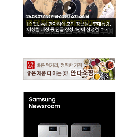
[스팟Live] 한자리에 모인 장군들...李대통령,
이상렬 대장 등 진급 장성 4명에 삼정검 수치
직접 수여｜26.08.07 장성 진급·삼정검 수치
수여식