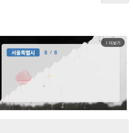
더보기
arrow_forward_ios
Mute