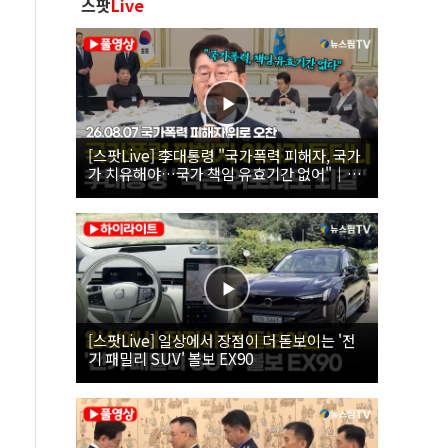
스팟
Live
[스팟Live] 李대통령 "국가폭력 피해자, 국가
가 치유해야…국가 책임 유효기간 없어"｜
26.08.07 국가폭력 피해자 위로 오찬
[스팟Live] 일상에서 장점이 더 돋보이는 '전
기 패밀리 SUV' 볼보 EX90