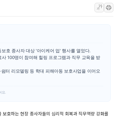
가
[사진] 이슬람 수니파 3개국, 공동방위협정 체결
가
뉴욕증시 개장 전 특징주...아틀라시안·클라우드플레어
보훈부, 미 DPAA와 MOU… "6·25 미군 실종자 7359명
트럼프 "금리 내려야"…파월 때와 달리 워시엔 톤 낮춰
특정 정치인 측근 포항시 정책특보 내정설...포항시 '시끌'
李 "해남 태양광, 대한민국 다음 100년 밑거름…수도권 집
보호 종사자 대상 '아이케어 업' 행사를 열었다.
료사 100명이 참여해 힐링 프로그램과 직무 교육을 받
원·쉼터 리모델링 등 학대 피해아동 보호사업을 이어오
어요.
동을 보호하는 현장 종사자들의 심리적 회복과 직무역량 강화를