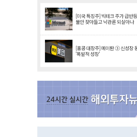
[미국 특징주] 빅테크 주가 급반등..
불안 잦아들고 낙관론 되살아나
[홍콩 대장주] 메이퇀 ③ 신성장
'폭발적 성장'