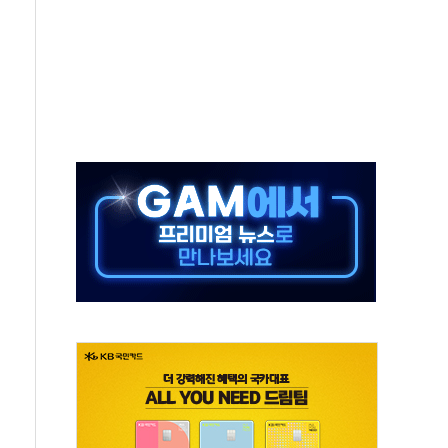
·태양광주↑ VS 트레이드데스크·웬디스↓
 끝까지 찾겠다"
중 완화 전환점"