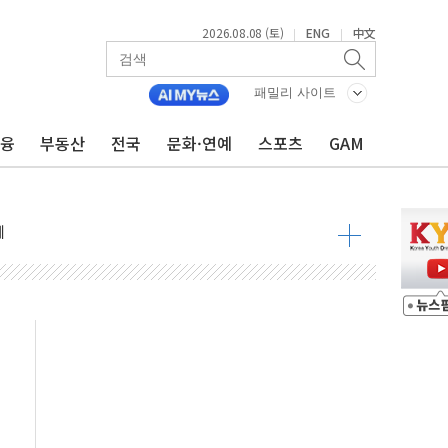
2026.08.08 (토)
ENG
中文
|
|
 정청래 격차 확대'
타진
패밀리 사이트
최고치
금융
부동산
전국
문화·연예
스포츠
GAM
 요구
낮아지며 상승… STOXX 600 지수는 나흘 연속 최고치
세
엘·이란 위협에 맞설 자체 억지력 강화
동
톱'… 美 해상봉쇄 영향
각
체주 '활짝'
스닥 선물 1%대 상승
상 기대 후퇴