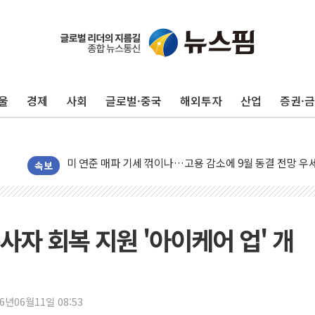
민주, 오늘 제주·인천 경선 결과 발표...'김민석 재역전 vs
한상협, 업계 개인정보 보안 새판 짠다…'자율규제단체' 
뉴욕증시, 고용 쇼크에 금리 인상 우려 후퇴…S&P500 
울
경제
사회
글로벌·중국
해외투자
산업
증권·
트럼프, 쿡 연준 이사 해임 재추진…"26일까지 의혹 소명"
유럽증시, 美 고용 예상 밖 부진에 연준 금리 인상 가능성 
미 연준 매파 기세 꺾이나…고용 감소에 9월 동결 전망 우
[종합] 이슬람 수니파 3국, '공동방위협정' 체결… 이스라
속보
트럼프, 백신·자폐증 행정명령 검토…"이르면 다음 주"
美 항소법원, 백악관 무도회장 공사 중단 명령…트럼프 제
이란 핵심 원유 수출항 '하르그섬', 최근 1주일 이상 '올스
자 회복 지원 '아이케어 업' 개
美 고용 쇼크에 엔화 장중 급등…시장은 "또 개입했나" 촉
[AI MY 뉴스] 뉴욕 반도체주 프리뷰...美 고용 쇼크에 반도
뉴욕증시 프리뷰, 美 고용 쇼크에 금리 인상 우려 후퇴…나
26년06월11일 08:53
[종합] 美 7월 고용 2만3000명 감소 '쇼크'…9월 금리 인