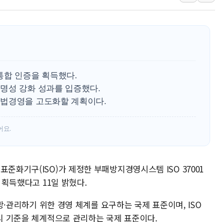
美 고용 쇼크에 엔화 장중 급등…시장은 "또 개입했나" 촉
[AI MY 뉴스] 뉴욕 반도체주 프리뷰...美 고용 쇼크에 반도
뉴욕증시 프리뷰, 美 고용 쇼크에 금리 인상 우려 후퇴…나
[종합] 美 7월 고용 2만3000명 감소 '쇼크'…9월 금리 인
[사진] 이슬람 수니파 3개국, 공동방위협정 체결
1 통합 인증을 획득했다.
뉴욕증시 개장 전 특징주...아틀라시안·클라우드플레어
명성 강화 성과를 입증했다.
보훈부, 미 DPAA와 MOU… "6·25 미군 실종자 7359명
준법경영을 고도화할 계획이다.
트럼프 "금리 내려야"…파월 때와 달리 워시엔 톤 낮춰
특정 정치인 측근 포항시 정책특보 내정설...포항시 '시끌'
어요.
李 "해남 태양광, 대한민국 다음 100년 밑거름…수도권 집
준화기구(ISO)가 제정한 부패방지경영시스템 ISO 37001
 획득했다고 11일 밝혔다.
예방·관리하기 위한 경영 체계를 요구하는 국제 표준이며, ISO
윤리 기준을 체계적으로 관리하는 국제 표준이다.