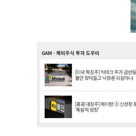
GAM
- 해외주식 투자 도우미
[미국 특징주] 빅테크 주가 급반등..
불안 잦아들고 낙관론 되살아나
[홍콩 대장주] 메이퇀 ③ 신성장
'폭발적 성장'