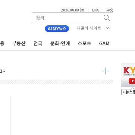
2026.08.08 (토)
ENG
中文
|
|
패밀리 사이트
금융
부동산
전국
문화·연예
스포츠
GAM
 정청래 격차 확대'
타진
최고치
 요구
낮아지며 상승… STOXX 600 지수는 나흘 연속 최고치
세
엘·이란 위협에 맞설 자체 억지력 강화
동
톱'… 美 해상봉쇄 영향