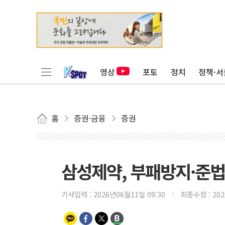
영상
포토
정치
정책·서
홈
증권·금융
증권
삼성제약, 부패방지·준
기사입력 :
2026년06월11일 09:30
최종수정 :
20