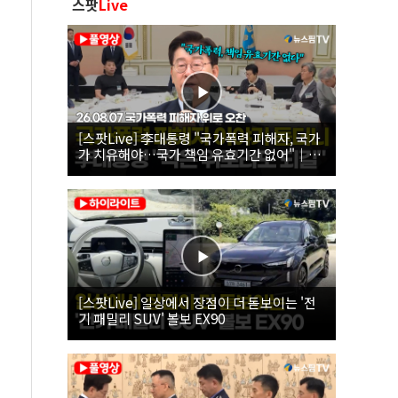
스팟
Live
[스팟Live] 李대통령 "국가폭력 피해자, 국가
가 치유해야…국가 책임 유효기간 없어"｜
26.08.07 국가폭력 피해자 위로 오찬
[스팟Live] 일상에서 장점이 더 돋보이는 '전
기 패밀리 SUV' 볼보 EX90