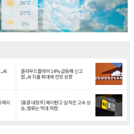
Mute
.AI
클라우드플레어 14% 급등해 신고
점...AI 지출 확대에 전망 상향
 동력의
[홍콩 대장주] 메이퇀② 실적은 고속 상
승, 밸류는 역대 저점