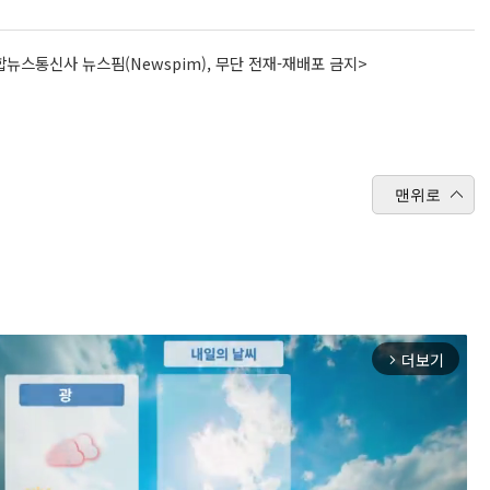
뉴스통신사 뉴스핌(Newspim), 무단 전재-재배포 금지>
맨위로
더보기
arrow_forward_ios