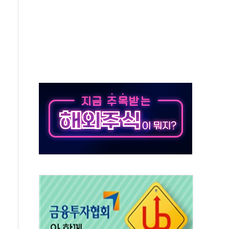
각
체주 '활짝'
스닥 선물 1%대 상승
상 기대 후퇴
·태양광주↑ VS 트레이드데스크·웬디스↓
 끝까지 찾겠다"
중 완화 전환점"