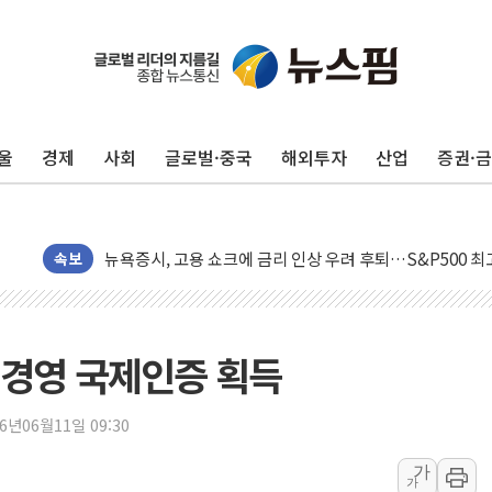
울
경제
사회
글로벌·중국
해외투자
산업
증권·
민주, 오늘 제주·인천 경선 결과 발표...'김민석 재역전 vs
한상협, 업계 개인정보 보안 새판 짠다…'자율규제단체' 
뉴욕증시, 고용 쇼크에 금리 인상 우려 후퇴…S&P500 
속보
트럼프, 쿡 연준 이사 해임 재추진…"26일까지 의혹 소명"
유럽증시, 美 고용 예상 밖 부진에 연준 금리 인상 가능성 
미 연준 매파 기세 꺾이나…고용 감소에 9월 동결 전망 우
법경영 국제인증 획득
[종합] 이슬람 수니파 3국, '공동방위협정' 체결… 이스라
트럼프, 백신·자폐증 행정명령 검토…"이르면 다음 주"
26년06월11일 09:30
美 항소법원, 백악관 무도회장 공사 중단 명령…트럼프 제
가
이란 핵심 원유 수출항 '하르그섬', 최근 1주일 이상 '올스
가