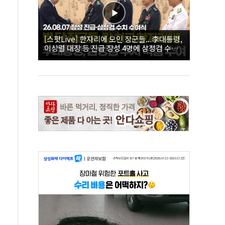
[스팟Live] 한자리에 모인 장군들...李대통령,
이상렬 대장 등 진급 장성 4명에 삼정검 수치
직접 수여｜26.08.07 장성 진급·삼정검 수치
수여식