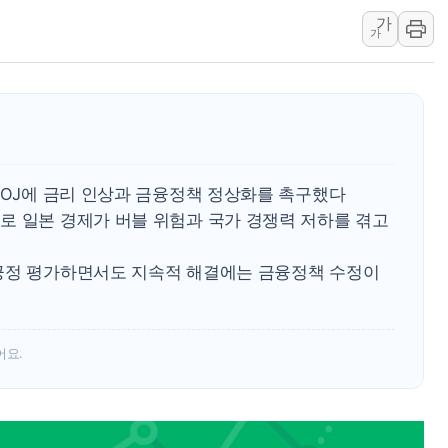
가
해군 1함대 창설 80주년…지역과 함께
가
[3보] 북, 원산서 동해로 단거리 탄도
우크라 드론 전술, 중남미 콜롬비아에
동해해경, 독도 해상서 부유물 감긴 
주한미군 "오산기지 누출, 백린 아닌 
구미 폐염산처리업체서 불 2시간30여
BOJ에 금리 인상과 금융정책 정상화를 촉구했다
해군과 함께하는 '불금전파, 송정' 시
로 일본 경제가 버블 위험과 국가 경쟁력 저하를 겪고
강원도 폭염특보 11일째…온열질환·가
[코인 시황] 비트코인, ETF 자금 
긍정 평가하면서도 지속적 해결에는 금융정책 수정이
어요.