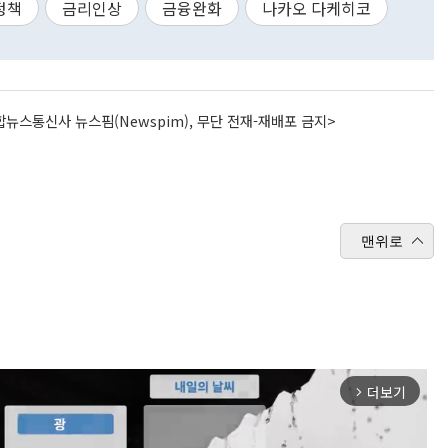
정책
금리인상
금융완화
나카오 다케히코
뉴스통신사 뉴스핌(Newspim), 무단 전재-재배포 금지>
맨위로
더보기
arrow_forward_ios