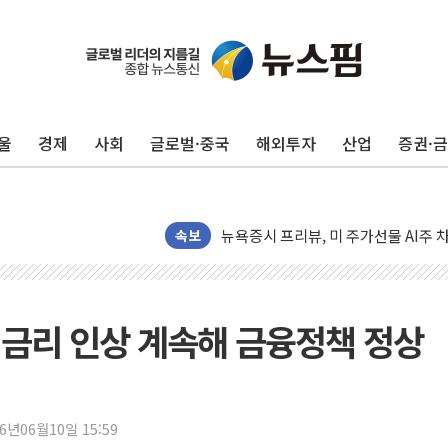
울
경제
사회
글로벌·중국
해외투자
산업
증권·
뉴욕증시 개장 전 특징주...모더나
김정관 장관 "영업이익 N% 성과급
뉴욕증시 프리뷰, 미 주가선물 AI주
청와대, 북한 단거리 탄도미사일 발사
속보
금값 7주 만에 최고…美 고용 둔화·
[인도증시] 중동 긴장 완화에 실적 호
러, 1인칭시점 드론으로 우크라 민간
, 금리 인상 계속해 금융정책 정상
[베트남 증시] 지수 하락 속 'DGC
'월가의 황제' 다이먼 "금융시장 레
양주 섬유염색공장서 화재 1명 중상…
26년06월10일 15:59
김정관 산업부 장관 "주 52시간 손봐