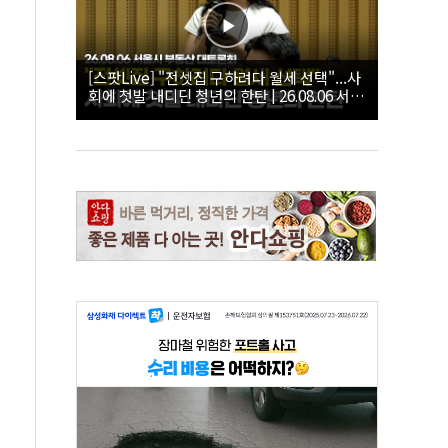
[스팟Live] "전셋집 구하려다 월세 선택"...사
회에 첫발 내디딘 청년의 한탄 | 26.08.06 서울
시 부동산 대토론회