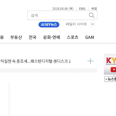
2026.08.06 (목)
ENG
中文
|
|
패밀리 사이트
금융
부동산
전국
문화·연예
스포츠
GAM
·아이온큐·도어대시↑ VS 샌디스크·피그마·앱러빈↓
 반대…상법·자본시장법 개정 논의"
 차익실현 속 혼조세...웨스턴디지털·샌디스크↓
에 긴급 안보 점검회의
호르무즈 재개방 기대에 강세
조까지, 상승...호실적 보고 기업 상승세 뚜렷
인 '사파리' 공격… 시민들 공포감 극대화 전략
' 임시 주총 기대감에 홀로 상한가…마진 잔액은 사상 최고
버리지 위험수위…숨은 차입이 더 큰 변수"
대응 1단계 진압 중
야, 경쟁상대 中과 비교해야"