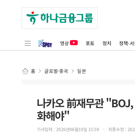
영상
포토
정치
정책·서
홈
글로벌·중국
일본
나카오 前재무관 "BOJ
화해야"
기사입력 :
2026년06월10일 15:59
최종수정 :
20