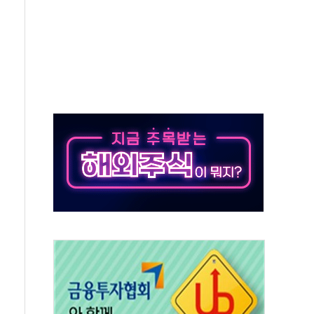
하는 '선봉'의 대민 봉사
미사일 1발 발사… 올해 10번째·42일 만 도발
 새 안보 위기… 반군·마약카르텔이 습득해 전투 활용
어선 구조
무해한 표면 부식 물질"
분만에 진화...외국인 노동자 숨져
즌2
축 피해 최소화 '총력 대응'
유입에도 박스권…美 암호화폐 법안 처리 여부도 변수