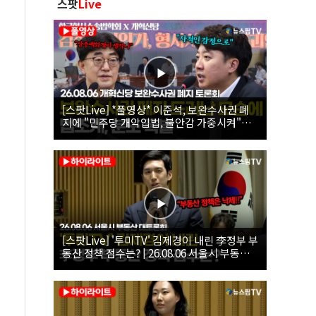
스팟
Live
[스팟Live] *풀영상* 이준석, 보완수사권 폐
지에 "민주당 개악입법, 불안감 가중시켜"｜
26.08.06 개혁신당 보완수사권 폐지 토론회
[스팟Live] '투미TV' 김제경이 내린 李정부 부
동산 정책 점수는? | 26.08.06 서울시 부동산
대토론회