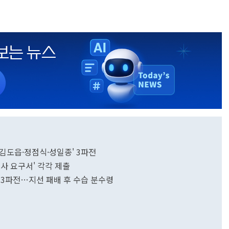
.'김도읍·정점식·성일종' 3파전
조사 요구서' 각각 제출
 3파전…지선 패배 후 수습 분수령