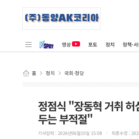
영상
포토
정치
정책·서
홈
정치
국회·정당
정점식 "장동혁 거취 
두는 부적절"
기사입력 :
2026년06월10일 15:08
최종수정 :
20