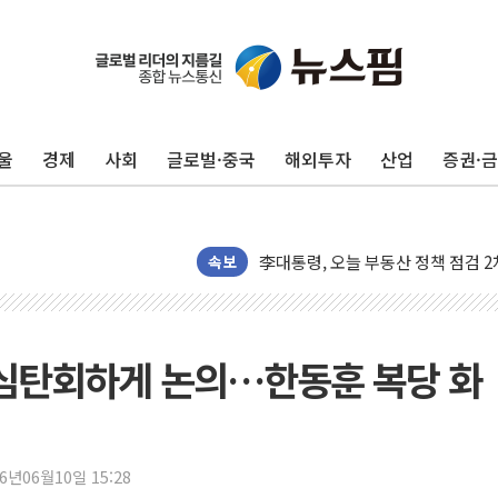
울
경제
사회
글로벌·중국
해외투자
산업
증권·
트럼프, '원정출산 시민권 차단' 
속보
트럼프 "이란전 조만간 끝날 것"…
현대리바트, 원가 개선으로 실적 방
"세금 부담 덜자"…비거주 1주택자
허심탄회하게 논의…한동훈 복당 화
세금 부담 커진 고가 1주택자…맞
[금/유가] 이란의 호르무즈 해협 통
뉴욕증시, 유가·금리 부담에 하락…
26년06월10일 15:28
이란, 오만과 호르무즈 해협 재개방 