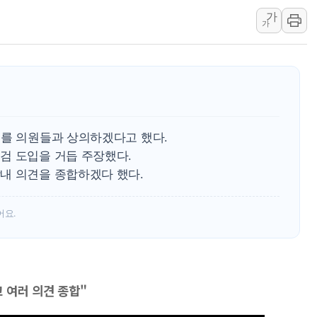
가
[민주 당권주자 일정] 송영길·정청래
가
李대통령, 오늘 부동산 정책 점검 
[오늘의 정치일정] 8월 7일(금)
[오늘의 국회일정] 상임위·세미나·기
이란, 美·이스라엘 선박 호르무즈 
유럽증시, 견조한 실적 소화하며 대부
취를 의원들과 상의하겠다고 했다.
리투아니아 국방 "러, 우크라 드론
검 도입을 거듭 주장했다.
구광모, 내주 실리콘밸리서 젠슨 황
내 의견을 종합하겠다 했다.
뉴욕증시 개장 전 특징주...모더
김정관 장관 "영업이익 N% 성과
어요.
뉴욕증시 프리뷰, 미 주가선물 AI
청와대, 북한 단거리 탄도미사일 발
고 여러 의견 종합"