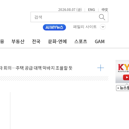
2026.08.07 (금)
ENG
中文
|
|
패밀리 사이트
금융
부동산
전국
문화·연예
스포츠
GAM
행정명령 서명…출생시민권 제한 재시동
군수품 부족설 일축 "막대한 무기 보유"
어…다음 과제는 '외형 확대'
 귀환 조짐에 전월세시장 '긴장'
교환·재매수·다운사이징 '저울질'
항 제한 검토에 유가 3% 급등…금값 보합
다우 5거래일 랠리 '마침표'
합의 막바지.."美와 직접 협상 없어"