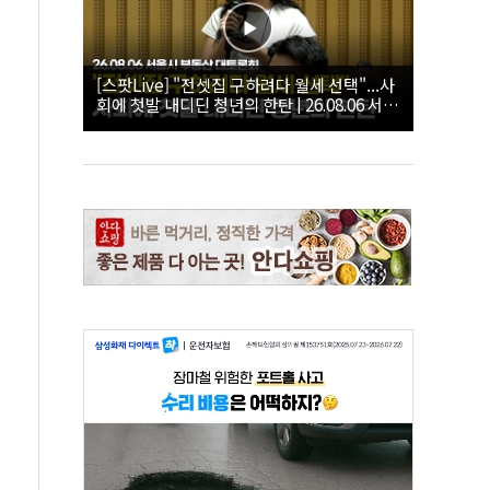
[스팟Live] "전셋집 구하려다 월세 선택"...사
회에 첫발 내디딘 청년의 한탄 | 26.08.06 서울
시 부동산 대토론회