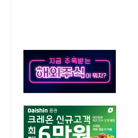
·김민석 후보 - 8월 7일
2차 회의…주택 공급 대책 막바지 조율할 듯
자회견·주요 정당 - 8월 7일
통항 제한 추진…美 "통행 막을 권한 없어"
분 상승… "2분기 기업 순이익 21% 증가" 전망
으로 나토 회원국 공격 검토… 거짓 깃발 작전"
 재회…로봇·AI 데이터센터·모빌리티 구체화
나·아이온큐·도어대시↑ VS 샌디스크·피그마·앱러빈↓
급 반대…상법·자본시장법 개정 논의"
주 차익실현 속 혼조세...웨스턴디지털·샌디스크↓
사에 긴급 안보 점검회의