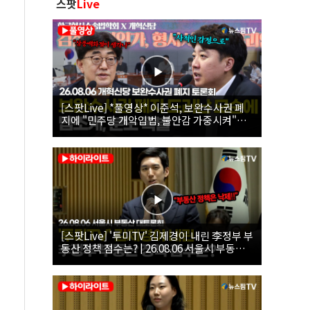
스팟
Live
[스팟Live] *풀영상* 이준석, 보완수사권 폐
지에 "민주당 개악입법, 불안감 가중시켜"｜
26.08.06 개혁신당 보완수사권 폐지 토론회
[스팟Live] '투미TV' 김제경이 내린 李정부 부
동산 정책 점수는? | 26.08.06 서울시 부동산
대토론회