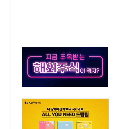
버리지 위험수위…숨은 차입이 더 큰 변수"
대응 1단계 진압 중
야, 경쟁상대 中과 비교해야"
하는 '선봉'의 대민 봉사
미사일 1발 발사… 올해 10번째·42일 만 도발
 새 안보 위기… 반군·마약카르텔이 습득해 전투 활용
어선 구조
무해한 표면 부식 물질"
분만에 진화...외국인 노동자 숨져