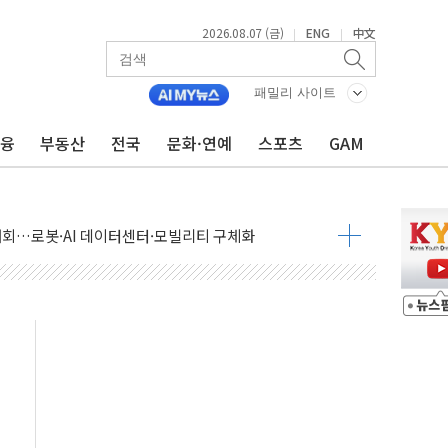
2026.08.07 (금)
ENG
中文
|
|
패밀리 사이트
금융
부동산
전국
문화·연예
스포츠
GAM
 상승… "2분기 기업 순이익 21% 증가" 전망
 나토 회원국 공격 검토… 거짓 깃발 작전"
재회…로봇·AI 데이터센터·모빌리티 구체화
·아이온큐·도어대시↑ VS 샌디스크·피그마·앱러빈↓
 반대…상법·자본시장법 개정 논의"
 차익실현 속 혼조세...웨스턴디지털·샌디스크↓
에 긴급 안보 점검회의
호르무즈 재개방 기대에 강세
조까지, 상승...호실적 보고 기업 상승세 뚜렷
인 '사파리' 공격… 시민들 공포감 극대화 전략
' 임시 주총 기대감에 홀로 상한가…마진 잔액은 사상 최고