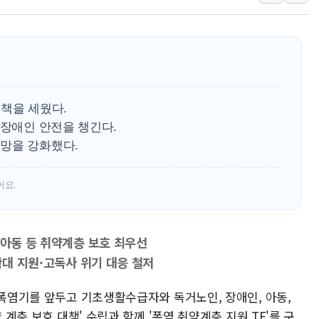
'월가의 황제' 다이먼 "금융시장 레
양주 섬유염색공장서 화재 1명 중상…
김정관 산업부 장관 "주 52시간 손봐
해군 1함대 창설 80주년…지역과 함께
[3보] 북, 원산서 동해로 단거리 탄도
책을 세웠다.
우크라 드론 전술, 중남미 콜롬비아에
·장애인 안전을 챙긴다.
망을 강화했다.
동해해경, 독도 해상서 부유물 감긴 
주한미군 "오산기지 누출, 백린 아닌 
어요.
구미 폐염산처리업체서 불 2시간30여
·아동 등 취약계층 보호 최우선
확대 지원·고독사 위기 대응 철저
 폭염기를 앞두고 기초생활수급자와 독거노인, 장애인, 아동,
 계층 보호 대책' 수립과 함께 '폭염 취약계층 지원 TF'를 구