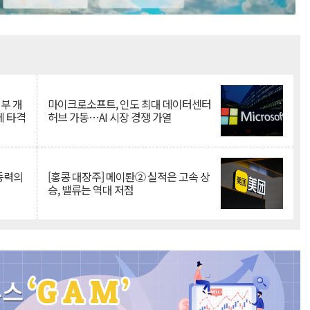
Mute
뇌부 개
마이크로소프트, 인도 최대 데이터센터
에 타격
허브 가동…AI 시장 경쟁 가열
 동력의
[홍콩 대장주] 메이퇀② 실적은 고속 상
승, 밸류는 역대 저점