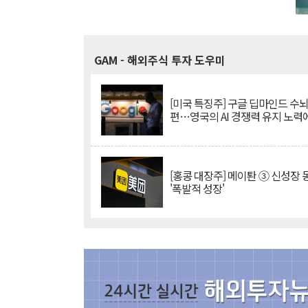
GAM
- 해외주식 투자 도우미
[미국 특징주] 구글 딥마인드 수
편…영국의 AI 경쟁력 유지 노력
[홍콩 대장주] 메이퇀 ③ 신성장
'폭발적 성장'