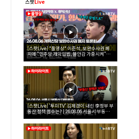
스팟
Live
[스팟Live] *풀영상* 이준석, 보완수사권 폐
지에 "민주당 개악입법, 불안감 가중시켜"｜
26.08.06 개혁신당 보완수사권 폐지 토론회
[스팟Live] '투미TV' 김제경이 내린 李정부 부
동산 정책 점수는? | 26.08.06 서울시 부동산
대토론회