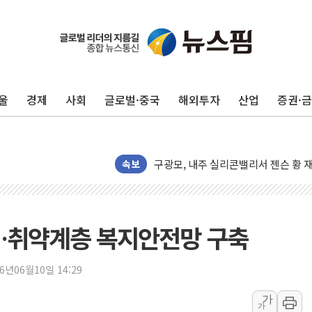
울
경제
사회
글로벌·중국
해외투자
산업
증권·
유럽증시, 견조한 실적 소화하며 대부분
리투아니아 국방 "러, 우크라 드론으로
구광모, 내주 실리콘밸리서 젠슨 황 
뉴욕증시 개장 전 특징주...모더나
속보
김정관 장관 "영업이익 N% 성과급
뉴욕증시 프리뷰, 미 주가선물 AI주
청와대, 북한 단거리 탄도미사일 발사
력…취약계층 복지안전망 구축
금값 7주 만에 최고…美 고용 둔화·
[인도증시] 중동 긴장 완화에 실적 호
26년06월10일 14:29
러, 1인칭시점 드론으로 우크라 민간
가
가
[베트남 증시] 지수 하락 속 'DGC