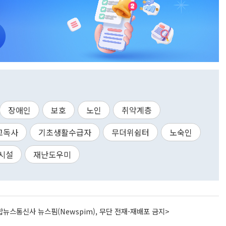
장애인
보호
노인
취약계층
고독사
기초생활수급자
무더위쉼터
노숙인
시설
재난도우미
뉴스통신사 뉴스핌(Newspim), 무단 전재-재배포 금지>