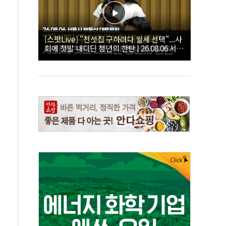
[스팟Live] "전셋집 구하려다 월세 선택"...사
회에 첫발 내디딘 청년의 한탄 | 26.08.06 서울
시 부동산 대토론회