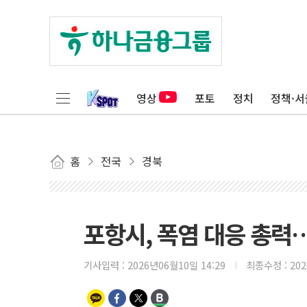
영상
포토
정치
정책·서
홈
전국
경북
포항시, 폭염 대응 총
기사입력 :
2026년06월10일 14:29
최종수정 :
20