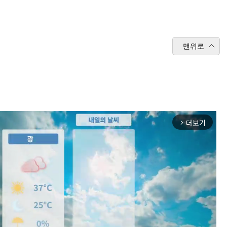
맨위로
더보기
arrow_forward_ios