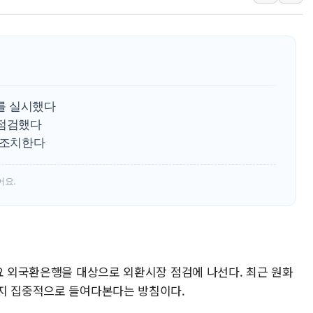
토마토시스템 조길주·이강찬
[특징주] 고려아연, 상반기 
한·체코 항공편 주10회로 
SBI저축은행, 최고 연 7.7
美중간선거 '색깔론' 덧씌우는
를 실시했다
보훈부, 내년 워싱턴서 첫 
 점검했다
 조치한다
가온전선, 싱가포르 도시철
어요.
주요 외국환은행을 대상으로 외환시장 점검에 나선다. 최근 원화
는지 집중적으로 들여다본다는 방침이다.