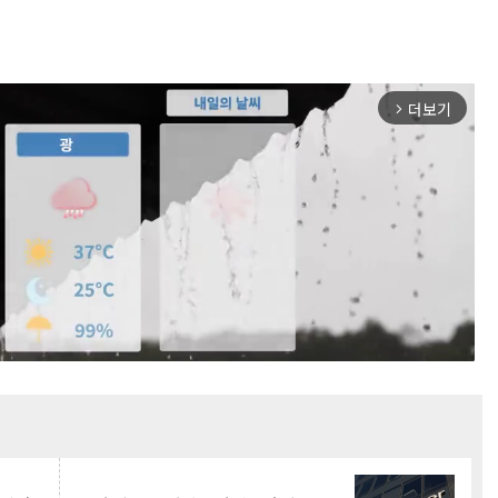
더보기
arrow_forward_ios
Mute