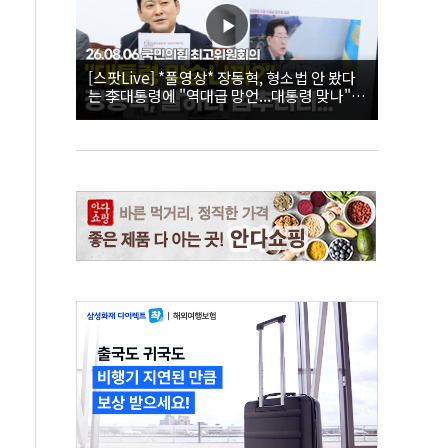
[스팟Live] *풀영상* 장동혁, 형소법 안 봤다
는 李대통령에 "역대급 망언...대통령 맞나"｜
26.08.06 국민의힘 최고위원회의