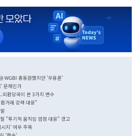
·WGBI 총동원했지만 '무용론'
림' 문제인가
..외환당국이 본 3가지 변수
외환거래 강력 대응"
출발
철 "투기적 움직임 엄정 대응" 경고
메시지' 여부 주목
길 '한숨'