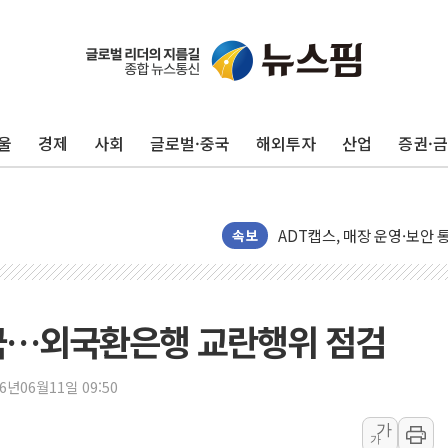
미래에셋자산운용 "변동성 커
반도체 대형주 급락에 코스
울
경제
사회
글로벌·중국
해외투자
산업
증권·
카카오뱅크 '모임통장'의 락인
더본코리아 홍콩반점, '부산
LGU+, 국내 IDaaS 최초
속보
환율 100원 빠지면 현대차 영
국내 최대 400MW 규모 해
카카오, 'AI 수익화' 내년
당국…외국환은행 교란행위 점검
경찰, '홍명보 감독 선임 의
삼성전자, FMS 2026서 차
26년06월11일 09:50
LX하우시스 "역대급 폭염에
가
가
일 안 하고 '초과근무 수당'