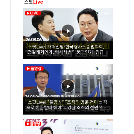
스팟
Live
[스팟Live] 개혁신당·한국형사소송법학회,
'검찰개혁인가, 형사사법의 붕괴인가' 긴급 세
미나｜26.08.06
[스팟Live] *풀영상* "조직의 명운 건다는 각
오로 환골탈태 해야"...경찰 조직의 전면적 쇄
신 촉구한 한병도 | 26.08.06 더불어민주당 정
책조정회의