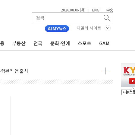
2026.08.06 (목)
ENG
中文
|
|
진 AI 반도체, 메모리 넘어 밸류체인 분산 투자해야"
패밀리 사이트
피 4%↓…매도 사이드카 발동
금융
부동산
전국
문화·연예
스포츠
GAM
 효과, '모임주' 이자 기여도 일반 2배
 돼지국밥짬뽕' 2주간 전국 한시 판매
ADT캡스, 매장 운영·보안 통합관리 앱 출시
 클라우드 보안인증 획득
업익 2.2조 증발...하반기 '환율 역풍' 우려
남 태양광발전 '첫삽'…남동발전, 재생에너지 '앞장'
 상반기부터 본격화
혹' 축구협회 압수수색
세대 AI 메모리 기술력 과시
 고단열 인테리어 관심 급증"
 챙긴 경찰관 2명 송치