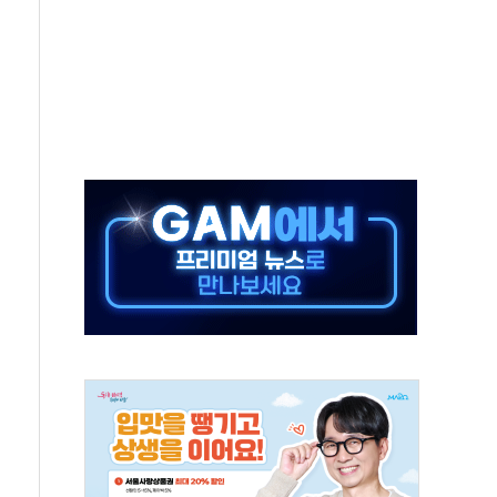
 대표, 자사주 매수
최대 실적에 13%대 급등
확대…신규 항공사 진입길 열려
% '생활파킹통장' 출시
 트럼프...당내선 "안 먹힌다" 균열
'국제보훈컨퍼런스'… 한미동맹 상징성 부각
도 전력망 구축 계약