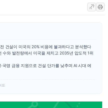
가
여수 오동도 인근 해상서 모
가
추미애, '위안부' 피해자 기림
인천 선재도 갯벌서 해루질 중
인천서 말다툼 중 어머니 흉기
'화합' 꺼낸 김민석에 '뻔뻔
李대통령, ISA 개편 재검토 
전 건설이 미국의 20% 비용에 불과하다고 분석했다
전 수와 발전량에서 미국을 제치고 2035년 압도적 1위
·국영 금융 지원으로 건설 단가를 낮추며 AI 시대 에
어요.