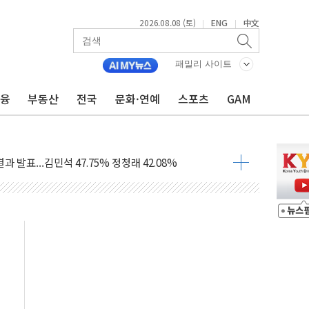
2026.08.08 (토)
ENG
中文
|
|
산사태 주의보'...경북도, 호우 피해·통제구간 없어
%p' 차 재역전 성공...金 45.42% vs 鄭 44.56%
패밀리 사이트
·정청래·김민석 당대표 후보
금융
부동산
전국
문화·연예
스포츠
GAM
 정청래에 승리...47.75% vs 42.08%
과 발표...김민석 47.75% 정청래 42.08%
표...김민석 45.09% 정청래 43.27% 송영길 11.63%
표...김민석 52.64% 정청래 39.89% 송영길 7.47%
0~8.14)
…공습 한계·탄약 부족 현실화
50㎜ 폭우…강원 동해안 강한 비 이어져
 환경미화원 수거차에 치여 사망
동…60대 남성 2명 숨져
보는 일 없게"…'결혼 페널티' 22개 과제 손본다