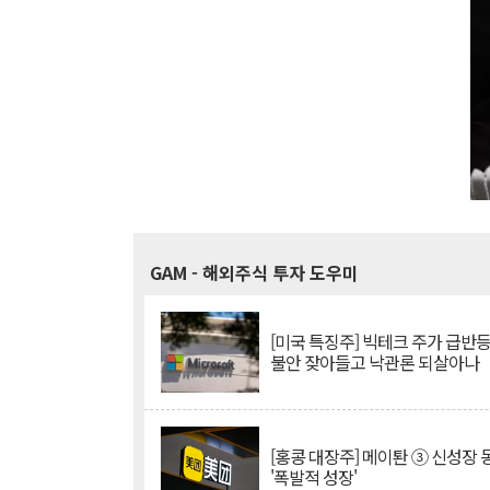
GAM
- 해외주식 투자 도우미
[미국 특징주] 빅테크 주가 급반등..
불안 잦아들고 낙관론 되살아나
[홍콩 대장주] 메이퇀 ③ 신성장
'폭발적 성장'