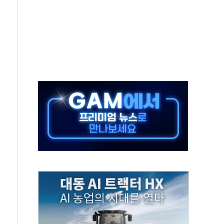
터보트 전복…1명 사망·1명 실종
의 날 참석..."국제적 시민 연대로 목소리 내야"
 실종 60대 나흘만에 숨진 채 발견
 살해 10대 아들 체포
' 받아친 정청래…제주 연설서 신경전 고조
지시…與 "적극 환영"·野 "졸속 국정"