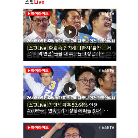
스팟
Live
[스팟Live] 환호 속 입장해 나란히 ‘찰칵’…서
로 ‘저격 연설’ 들을 때 후보들 표정은? |
26.08.08 더불어민주당 당대표·최고위원 후
보 인천 합동연설회
[스팟Live] 김민석 제주 52.64%·인천
45.09%로 연속 1위…정청래 따돌렸다’ |
26.08.08 더불어민주당 당대표·최고위원 후
보 인천 합동연설회