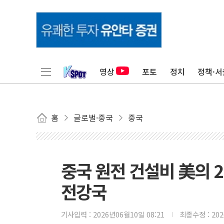
영상
포토
정치
정책·서
홈
글로벌·중국
중국
중국 원전 건설비 美의 2
전강국
기사입력 :
2026년06월10일 08:21
최종수정 :
20