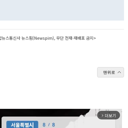
뉴스통신사 뉴스핌(Newspim), 무단 전재-재배포 금지>
맨위로
더보기
arrow_forward_ios