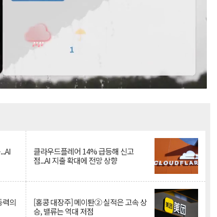
Mute
.AI
클라우드플레어 14% 급등해 신고
점...AI 지출 확대에 전망 상향
 동력의
[홍콩 대장주] 메이퇀② 실적은 고속 상
승, 밸류는 역대 저점