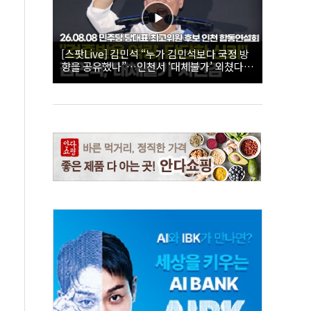
[스팟Live] 김민석 “누가 김민석보다 국정 방
향을 공유했나”…인천서 ‘대체불가’ 외쳤다 |
26.08.08 더불어민주당 당대표·최고위원 후
보 인천 합동연설회