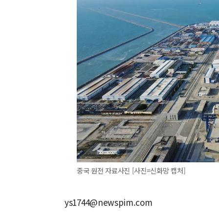
중국 원전 자료사진 [사진=신화망 캡처]
ys1744@newspim.com