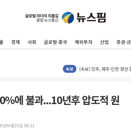
울진·영덕 '호우특보'-포항 '
[종합] 김민석, 정청래에 '0.86
인천 합동연설회 나선 송영길
울
경제
사회
글로벌·중국
해외투자
산업
증권·
김민석, 2주차 제주·인천 경선서
인사하는 김민석 당대표 후보
[속보] 민주, 제주·인천 경선 결
[속보] 민주, 인천 경선 결과 발
속보
[속보] 민주, 제주 경선 결과 발
이번주 국내 주요 금융일정(8.1
美, 이란전 출구전략 만지작
0%에 불과...10년후 압도적 원
강릉·동해·삼척 시간당 최대 
폐기물 수거하다 참변…60대
서울 중랑구 주택가서 흉기 난
26년06월10일 08:21
李대통령 "결혼 때문에 손해 