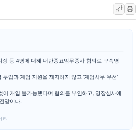
가
'월가의 황제' 다이먼 "금융시장 레
가
양주 섬유염색공장서 화재 1명 중상…
김정관 산업부 장관 "주 52시간 손봐
해군 1함대 창설 80주년…지역과 함께
[3보] 북, 원산서 동해로 단거리 탄도
우크라 드론 전술, 중남미 콜롬비아에
참의장 등 4명에 대해 내란중요임무종사 혐의로 구속영
동해해경, 독도 해상서 부유물 감긴 
주한미군 "오산기지 누출, 백린 아닌 
력 투입과 계엄 지원을 제지하지 않고 ‘계엄사무 우선’
구미 폐염산처리업체서 불 2시간30여
 없어 개입 불가능했다며 혐의를 부인하고, 영장심사에
 전망이다.
어요.