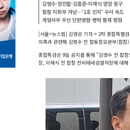
김명수·정진팔·김흥준·이재식 영장 청구
합참 지휘부 겨냥…'1호 인지' 수사 속도
계엄사무 우선 단편명령·병력 통제 쟁점
[서울=뉴스핌] 김영은 기자 = 2차 종합특별검
의혹과 관련해 김명수 전 합동참모본부(합참) 
종합특검은 9일 공지를 통해 "김명수 전 합참
장, 이재식 전 합참 전비태세검열차장에 대해