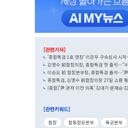
[관련기사]
'종합특검 1호 영장' 이은우 구속심사 시작
김명수 前합참의장, 종합특검 첫 출석…"비
이승오 前 합참본부장, 종합특검 출석…'尹
종합특검, 김명수 前합참의장 27일 소환 통
[종합]'尹 관저 이전 의혹' 김대기·윤재순
[관련키워드]
합참
합동참모본부
육군본부