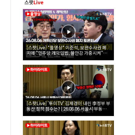
스팟
Live
[스팟Live] *풀영상* 이준석, 보완수사권 폐
지에 "민주당 개악입법, 불안감 가중시켜"｜
26.08.06 개혁신당 보완수사권 폐지 토론회
[스팟Live] '투미TV' 김제경이 내린 李정부 부
동산 정책 점수는? | 26.08.06 서울시 부동산
대토론회