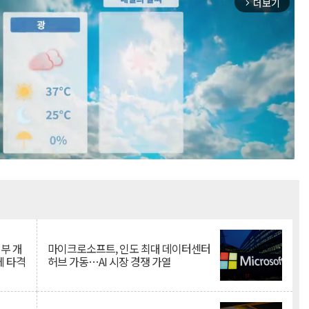
더보기
arrow_forward_ios
Mute
뇌부 개
마이크로소프트, 인도 최대 데이터센터
에 타격
허브 가동…AI 시장 경쟁 가열