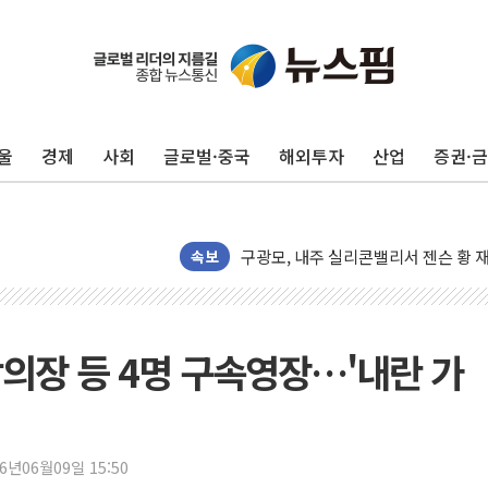
울
경제
사회
글로벌·중국
해외투자
산업
증권·
유럽증시, 견조한 실적 소화하며 대부분
리투아니아 국방 "러, 우크라 드론으로
구광모, 내주 실리콘밸리서 젠슨 황 
뉴욕증시 개장 전 특징주...모더나
속보
김정관 장관 "영업이익 N% 성과급
뉴욕증시 프리뷰, 미 주가선물 AI주
청와대, 북한 단거리 탄도미사일 발사
의장 등 4명 구속영장…'내란 가
금값 7주 만에 최고…美 고용 둔화·
[인도증시] 중동 긴장 완화에 실적 호
러, 1인칭시점 드론으로 우크라 민간
26년06월09일 15:50
[베트남 증시] 지수 하락 속 'DGC