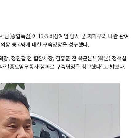
사팀(종합특검)이 12·3 비상계엄 당시 군 지휘부의 내란 관여
의장 등 4명에 대한 구속영장을 청구했다.
의장, 정진팔 전 합참차장, 김흥준 전 육군본부(육본) 정책실
 내란중요임무종사 혐의로 구속영장을 청구했다"고 밝혔다.