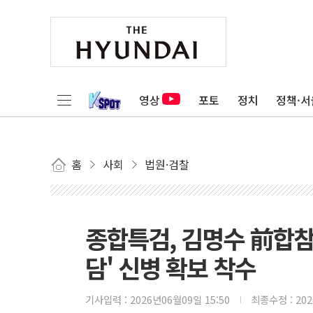
영상
포토
정치
정책·서
홈
사회
법원·검찰
종합특검, 김명수 前합참
담' 신병 확보 착수
기사입력 :
2026년06월09일 15:50
최종수정 :
20