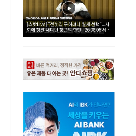
[스팟Live] "전셋집 구하려다 월세 선택"...사
회에 첫발 내디딘 청년의 한탄 | 26.08.06 서울
시 부동산 대토론회