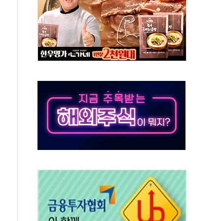
버리지 위험수위…숨은 차입이 더 큰 변수"
대응 1단계 진압 중
야, 경쟁상대 中과 비교해야"
하는 '선봉'의 대민 봉사
미사일 1발 발사… 올해 10번째·42일 만 도발
 새 안보 위기… 반군·마약카르텔이 습득해 전투 활용
어선 구조
무해한 표면 부식 물질"
분만에 진화...외국인 노동자 숨져