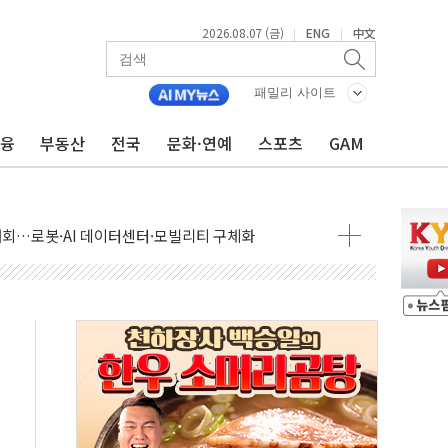
2026.08.07 (금)
ENG
中文
|
|
패밀리 사이트
금융
부동산
전국
문화·연예
스포츠
GAM
 상승… "2분기 기업 순이익 21% 증가" 전망
 나토 회원국 공격 검토… 거짓 깃발 작전"
재회…로봇·AI 데이터센터·모빌리티 구체화
·아이온큐·도어대시↑ VS 샌디스크·피그마·앱러빈↓
 반대…상법·자본시장법 개정 논의"
 차익실현 속 혼조세...웨스턴디지털·샌디스크↓
에 긴급 안보 점검회의
호르무즈 재개방 기대에 강세
조까지, 상승...호실적 보고 기업 상승세 뚜렷
인 '사파리' 공격… 시민들 공포감 극대화 전략
' 임시 주총 기대감에 홀로 상한가…마진 잔액은 사상 최고