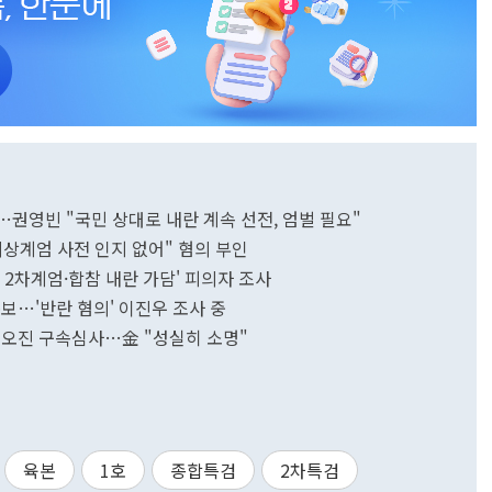
…권영빈 "국민 상대로 내란 계속 선전, 엄벌 필요"
상계엄 사전 인지 없어" 혐의 부인
 2차계엄·합참 내란 가담' 피의자 조사
보…'반란 혐의' 이진우 조사 중
·김오진 구속심사…金 "성실히 소명"
육본
1호
종합특검
2차특검