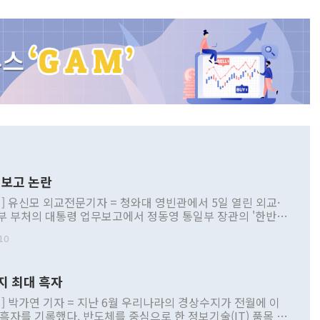
보고 논란
] 유신모 외교전문기자 = 청와대 영빈관에서 5일 열린 외교·
부 부처의 대통령 업무보고에서 정동영 통일부 장관의 '한반도
 구상'과 업무보고 발언이 논란을 빚고 있다. 이날 정 장관의
10
정부 내 조율을 거치지 않은 사안을 정책으로 추진하겠다고 공
는가 하면 사실 관계에 맞지 않은 설명도 있었다. 이재명 대통
로 신중을 기해 달라고 경고했고, 조현 외교부 장관은 '이상
지 최대 흑자
 근거한 비현실적 구상'이라는 비판을 내놨다. 그동안 정 장
책 관련 발언이 물의를 빚은 적은 여러 번 있지만 대통령과 유
] 박가연 기자 = 지난 6월 우리나라의 경상수지가 전월에 이
이 공개적으로 부정적 입장을 표명한 것은 이례적이다. 정 장
 흑자를 기록했다. 반도체를 중심으로 한 정보기술(IT) 품목 수