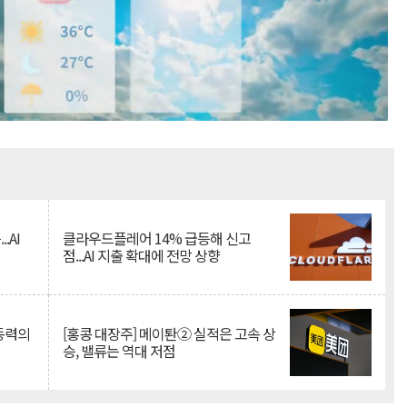
Mute
.AI
클라우드플레어 14% 급등해 신고
점...AI 지출 확대에 전망 상향
 동력의
[홍콩 대장주] 메이퇀② 실적은 고속 상
승, 밸류는 역대 저점