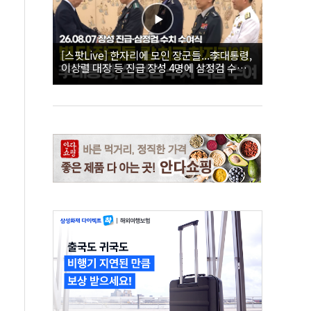
[스팟Live] 한자리에 모인 장군들...李대통령,
이상렬 대장 등 진급 장성 4명에 삼정검 수치
직접 수여｜26.08.07 장성 진급·삼정검 수치
수여식