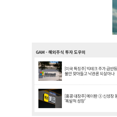
GAM
- 해외주식 투자 도우미
[미국 특징주] 빅테크 주가 급반등..
불안 잦아들고 낙관론 되살아나
[홍콩 대장주] 메이퇀 ③ 신성장
'폭발적 성장'