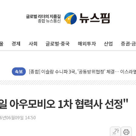
울
경제
사회
글로벌·중국
해외투자
산업
증권·
유럽증시, 美 고용 예상 밖 부진에 연준 금리 인상 가능성 
미 연준 매파 기세 꺾이나…고용 감소에 9월 동결 전망 우
[종합] 이슬람 수니파 3국, '공동방위협정' 체결… 이스라
트럼프, 백신·자폐증 행정명령 검토…"이르면 다음 주"
속보
美 항소법원, 백악관 무도회장 공사 중단 명령…트럼프 제
이란 핵심 원유 수출항 '하르그섬', 최근 1주일 이상 '올스
美 고용 쇼크에 엔화 장중 급등…시장은 "또 개입했나" 촉
독일 아우모비오 1차 협력사 선정"
[AI MY 뉴스] 뉴욕 반도체주 프리뷰...美 고용 쇼크에 반도
뉴욕증시 프리뷰, 美 고용 쇼크에 금리 인상 우려 후퇴…나
26년06월09일 14:50
[종합] 美 7월 고용 2만3000명 감소 '쇼크'…9월 금리 인
가
가
[사진] 이슬람 수니파 3개국, 공동방위협정 체결