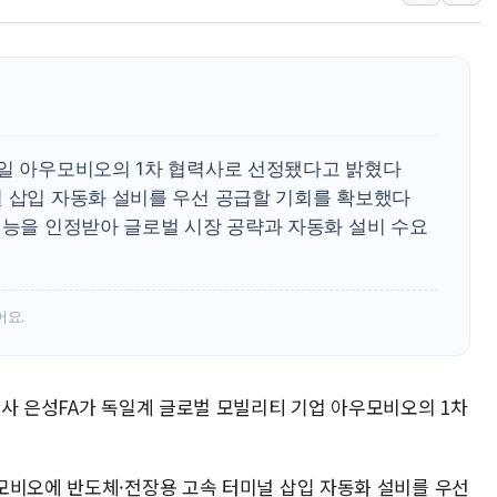
뉴욕증시 개장 전 특징주...아틀라시안·클라우드플레어
보훈부, 미 DPAA와 MOU… "6·25 미군 실종자 7359명
트럼프 "금리 내려야"…파월 때와 달리 워시엔 톤 낮춰
특정 정치인 측근 포항시 정책특보 내정설...포항시 '시끌'
李 "해남 태양광, 대한민국 다음 100년 밑거름…수도권 집
독일 아우모비오의 1차 협력사로 선정됐다고 밝혔다
李 대통령, '6시간 마라톤 부동산 2차 회의' 주재… "전폭
널 삽입 자동화 설비를 우선 공급할 기회를 확보했다
성능을 인정받아 글로벌 시장 공략과 자동화 설비 수요
트럼프, 中 겨냥 폴리실리콘 관세 15% 부과…美 태양광주
[사진] 빈살만과 에르도안의 만남
이란와이어 "이란 최고지도자 위독…곧 사망해도 놀랍지 
어요.
회사 은성FA가 독일계 글로벌 모빌리티 기업 아우모비오의 1차
모비오에 반도체·전장용 고속 터미널 삽입 자동화 설비를 우선