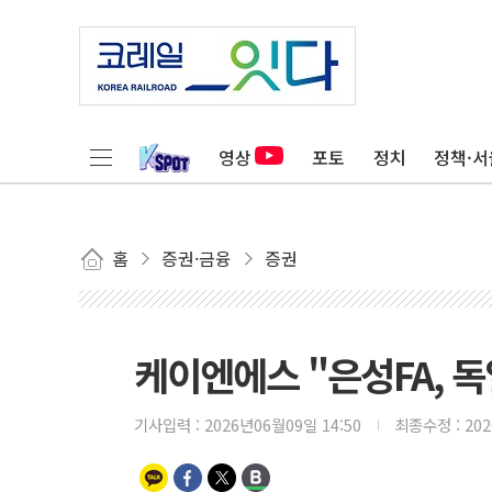
영상
포토
정치
정책·서
홈
증권·금융
증권
케이엔에스 "은성FA, 
기사입력 :
2026년06월09일 14:50
최종수정 :
20