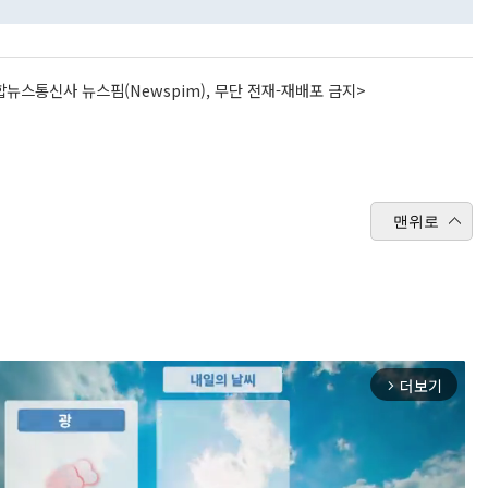
뉴스통신사 뉴스핌(Newspim), 무단 전재-재배포 금지>
맨위로
더보기
arrow_forward_ios