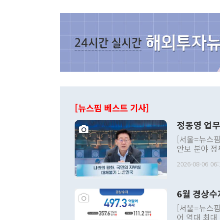
[뉴스핌 베스트 기사]
정동영 업무
[서울=뉴스핌
안보 분야 정
평화공존 발전
2026-08-06 06:
발언 중에는 
언한 것이 있
령은 공개적으
6월 경상수
주의적 희망에
관의 대북 정
[서울=뉴스핌
관 부처 장관
어 역대 최대