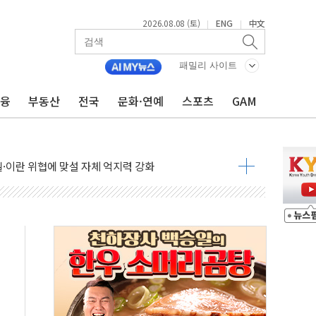
2026.08.08 (토)
ENG
中文
|
|
패밀리 사이트
금융
부동산
전국
문화·연예
스포츠
GAM
낮아지며 상승… STOXX 600 지수는 나흘 연속 최고치
세
엘·이란 위협에 맞설 자체 억지력 강화
동
톱'… 美 해상봉쇄 영향
각
체주 '활짝'
스닥 선물 1%대 상승
상 기대 후퇴