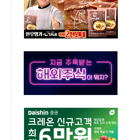
·태양광주↑ VS 트레이드데스크·웬디스↓
 끝까지 찾겠다"
중 완화 전환점"
적 공급 확대·속도전 총력"
 급등
않아"