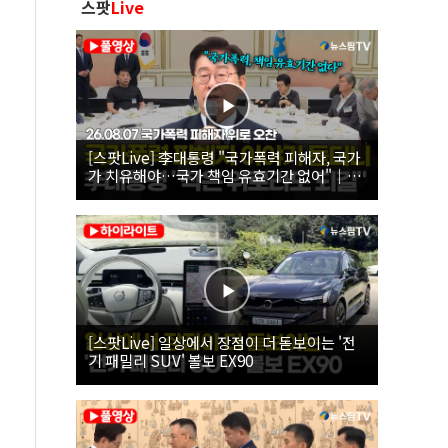
스팟
Live
[스팟Live] 李대통령 "국가폭력 피해자, 국가
가 치유해야…국가 책임 유효기간 없어"｜
26.08.07 국가폭력 피해자 위로 오찬
[스팟Live] 일상에서 장점이 더 돋보이는 '전
기 패밀리 SUV' 볼보 EX90