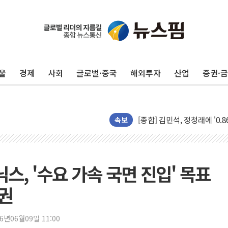
울
경제
사회
글로벌·중국
해외투자
산업
증권·
포항시 재난예산 40억 긴급 
울진·영덕 '호우특보'-포항 '
[종합] 김민석, 정청래에 '0.86
인천 합동연설회 나선 송영길
속보
김민석, 2주차 제주·인천 경선서
인사하는 김민석 당대표 후보
[속보] 민주, 제주·인천 경선 결
스, '수요 가속 국면 진입' 목표
[속보] 민주, 인천 경선 결과 발
증권
[속보] 민주, 제주 경선 결과 발
이번주 국내 주요 금융일정(8.1
26년06월09일 11:00
美, 이란전 출구전략 만지작