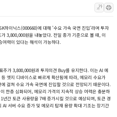
가
강릉·동해·삼척 시간당 최대 
가
폐기물 수거하다 참변…60대
서울 중랑구 주택가서 흉기 난
SK하이닉스(000660)에 대해 '수요 가속 국면 진입'라며 투자
李대통령 "결혼 때문에 손해 
 3,800,000원을 내놓았다. 전일 종가 기준으로 볼 때, 이
여수 오동도 인근 해상서 모
상승여력이 있다는 해석이 가능하다.
추미애, '위안부' 피해자 기림
인천 선재도 갯벌서 해루질 중
인천서 말다툼 중 어머니 흉기
'화합' 꺼낸 김민석에 '뻔뻔
표주가 3,800,000원과 투자의견 Buy를 유지한다. 이는 AI 에
 등 엣지 디바이스로 빠르게 확산됨에 따라, 메모리 수요가
X 전반에 걸쳐 수요 가속 국면에 진입할 것으로 전망되기 때문이다.
부족이 한층 심화되어, 메모리 가격의 지속적 상승 여력은 충분하
 1년간 토큰 사용량을 7배 증가시킬 것으로 예상되며, 토큰 경
AI 서버 수요 증가 및 메모리 탑재 용량 확대 기조는 장기간