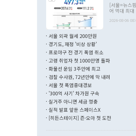
관의 대북 정
[서울=뉴스핌
관 부처 장관
어 역대 최대
관의 무리한 
출 호조로 월
다. [정동영 통일부 장관이 지난달 23일 오후 서울 종로구 정부서울청사에
2026-08-06 08:
료=한국은행] 한국은행이 6일 발표한 '2026년 6월 국제수지(잠정)'에
서 취임 1주년 
면 지난 6월
부 장관 권한
1000만달러
서울 외곽 월세 200만원
발전 구상'을
이에 따라 올
적 갈등 해결
경기도, 재정 '비상 상황'
했다. 경상수
결과 혐오의 
9000만달러
프로야구 전 경기 폭염 취소
년간의 CVI
지 기준 상품
고령 취업자 첫 1000만명 돌파
무너졌다고도 
며 월간 기준
현실을 바꾸는
달러로 38.
화물선 운임 3주만에 최고
를 평화 체제
196.9% 급
검찰 수사권, 72년만에 막 내려
함께 4자 대
수출은 160
지만 이 대통
서울 첫 폭염중대경보
(18.6%) 
화공존 정책이
했다. 통관 기
'300억 사기' 차가원 구속
다"고 지적했
(16.4%)
투리가 잡혀 
실거주 아니면 세금 껑충
월(-10억9
쁜 상황이 초
증가와 유류할
실적 발표 앞둔 스페이스X
9·19 군사
기록했지만 
[히든스테이지] 즌·오아 첫 도전
"우리의 선의
로 전환됐다.
으로 약간의 의문
를 기록해 전
관은 업무보고
는 배당수입
주의에 근거한