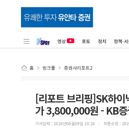
영상
포토
정치
정책·서
홈
씽크풀
증권사리포트2
[리포트 브리핑]SK하이닉
가 3,800,000원 - KB
기사입력 :
2026년06월09일 10:26
최종수정 :
20