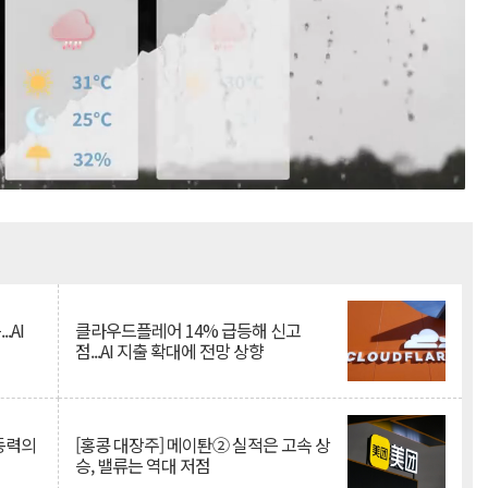
Mute
.AI
클라우드플레어 14% 급등해 신고
점...AI 지출 확대에 전망 상향
 동력의
[홍콩 대장주] 메이퇀② 실적은 고속 상
승, 밸류는 역대 저점