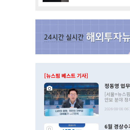
[뉴스핌 베스트 기사]
정동영 업무
[서울=뉴스핌
안보 분야 정
평화공존 발전
2026-08-06 06:
발언 중에는 
언한 것이 있
령은 공개적으
6월 경상수
주의적 희망에