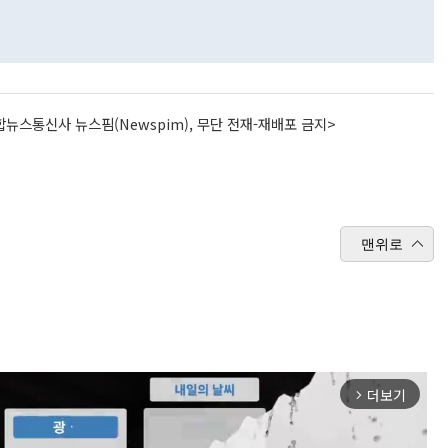
뉴스통신사 뉴스핌(Newspim), 무단 전재-재배포 금지>
맨위로
더보기
arrow_forward_ios