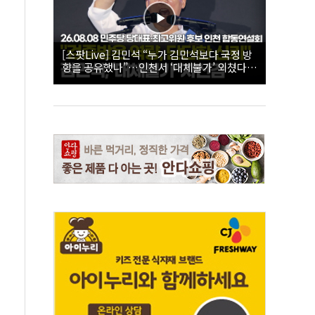
[스팟Live] 김민석 “누가 김민석보다 국정 방
향을 공유했나”…인천서 ‘대체불가’ 외쳤다 |
26.08.08 더불어민주당 당대표·최고위원 후
보 인천 합동연설회