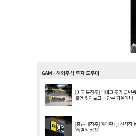
GAM
- 해외주식 투자 도우미
[미국 특징주] 빅테크 주가 급반등..
불안 잦아들고 낙관론 되살아나
[홍콩 대장주] 메이퇀 ③ 신성장
'폭발적 성장'