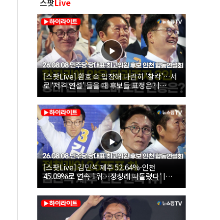
스팟
Live
[스팟Live] 환호 속 입장해 나란히 ‘찰칵’…서
로 ‘저격 연설’ 들을 때 후보들 표정은? |
26.08.08 더불어민주당 당대표·최고위원 후
보 인천 합동연설회
[스팟Live] 김민석 제주 52.64%·인천
45.09%로 연속 1위…정청래 따돌렸다’ |
26.08.08 더불어민주당 당대표·최고위원 후
보 인천 합동연설회