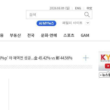
2026.08.09 (일)
ENG
中文
|
|
패밀리 사이트
금융
부동산
전국
문화·연예
스포츠
GAM
투입…고수온 양식장 복구·지원 '총력'
산사태 주의보'...경북도, 호우 피해·통제구간 없어
%p' 차 재역전 성공...金 45.42% vs 鄭 44.56%
·정청래·김민석 당대표 후보
 정청래에 승리...47.75% vs 42.08%
과 발표...김민석 47.75% 정청래 42.08%
표...김민석 45.09% 정청래 43.27% 송영길 11.63%
표...김민석 52.64% 정청래 39.89% 송영길 7.47%
0~8.14)
…공습 한계·탄약 부족 현실화