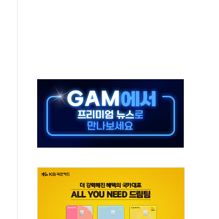
50㎜ 폭우…강원 동해안 강한 비 이어져
 환경미화원 수거차에 치여 사망
동…60대 남성 2명 숨져
보는 일 없게"…'결혼 페널티' 22개 과제 손본다
터보트 전복…1명 사망·1명 실종
의 날 참석..."국제적 시민 연대로 목소리 내야"
 실종 60대 나흘만에 숨진 채 발견
 살해 10대 아들 체포
' 받아친 정청래…제주 연설서 신경전 고조