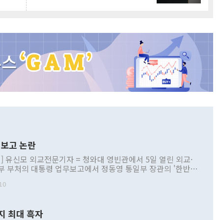
보고 논란
] 유신모 외교전문기자 = 청와대 영빈관에서 5일 열린 외교·
부 부처의 대통령 업무보고에서 정동영 통일부 장관의 '한반도
 구상'과 업무보고 발언이 논란을 빚고 있다. 이날 정 장관의
10
정부 내 조율을 거치지 않은 사안을 정책으로 추진하겠다고 공
는가 하면 사실 관계에 맞지 않은 설명도 있었다. 이재명 대통
로 신중을 기해 달라고 경고했고, 조현 외교부 장관은 '이상
지 최대 흑자
 근거한 비현실적 구상'이라는 비판을 내놨다. 그동안 정 장