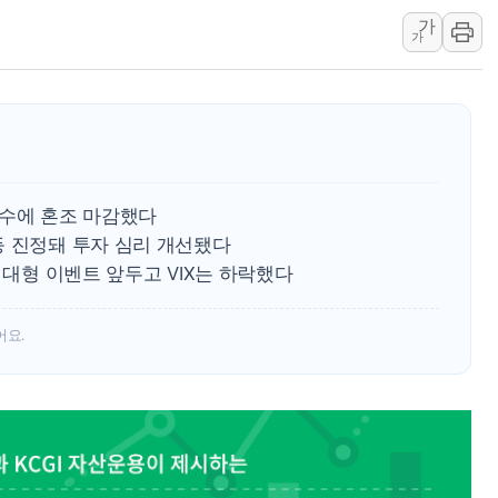
가
[속보] 북, 동해상으로 미
가
한국투자증권, 국내 최초 
[IPO] 니어스랩 "피지컬 
한패스, 월 송금 60만건 돌
李대통령 "청소년 SNS 
초등학교 앞서 '쾅'…대전 
매수에 혼조 마감했다
등 진정돼 투자 심리 개선됐다
 등 대형 이벤트 앞두고 VIX는 하락했다
어요.