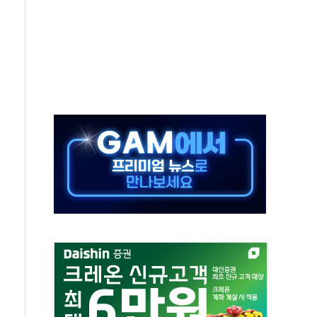
상 발사체 발사
상반기 영업이익 2조 돌파
AI 자율비행 기술로 글로벌 방산 시장 공략"
파
제한, 형평성·여론 고려해야…충분한 사회적 논의 주문"
중구서 시내버스 등 3중 추돌·1명 부상