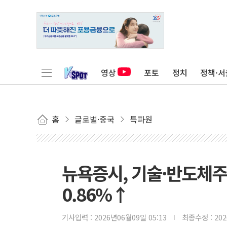
영상
포토
정치
정책·서
홈
글로벌·중국
특파원
뉴욕증시, 기술·반도체주
0.86%↑
기사입력 :
2026년06월09일 05:13
최종수정 :
20