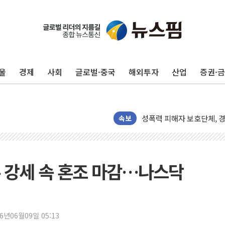
빚투·레버리지 줄었지만, 반
[2보] 북, 원산서 동해상
양주 가전제품 창고서 화재
울
경제
사회
글로벌·중국
해외투자
산업
증권·
종로·중구 오피스 78%가
법원, '관저 이전 봐주기 
성폭력 피해자 보호단체, 
우크라, 러 탄도미사일 공격
속보
"5.18은 북한 지령" 설교
[종합] 특검, '양평' 원희
[내일날씨] 절기상 '입추'
 강세 속 혼조 마감…나스닥
제천 바이오밸리 공장 옥상
개혁신당 "민주, '盧 수사
CJ온스타일, 2분기 영업익 
26년06월09일 05:13
AI 연산은 포항, 전력 저장