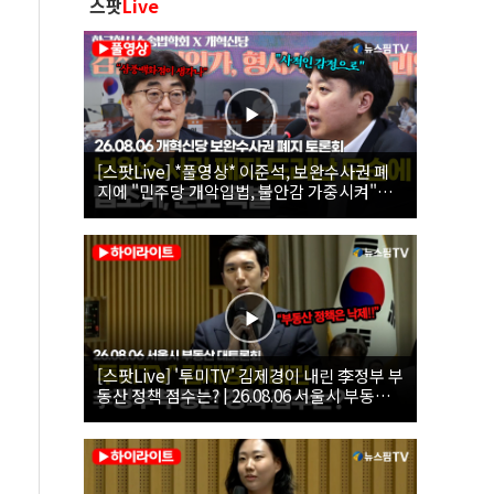
스팟
Live
[스팟Live] *풀영상* 이준석, 보완수사권 폐
지에 "민주당 개악입법, 불안감 가중시켜"｜
26.08.06 개혁신당 보완수사권 폐지 토론회
[스팟Live] '투미TV' 김제경이 내린 李정부 부
동산 정책 점수는? | 26.08.06 서울시 부동산
대토론회