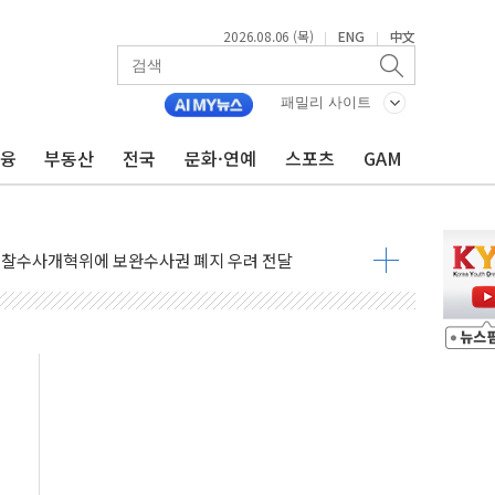
2026.08.06 (목)
ENG
中文
|
|
도체 두 종목에 코스피 '휘청'
으로 단거리 탄도미사일 발사
패밀리 사이트
…차량 3대·건물 1동 전소
금융
부동산
전국
문화·연예
스포츠
GAM
 준공 10년 이상…리뉴얼이 경쟁력 가른다
감사' 유병호 구속적부심 기각
경찰수사개혁위에 보완수사권 폐지 우려 전달
에 속수무책… 패트리엇 미사일 지원, 작년의 3분의 1
한 목사 불구속 송치
룡 2차 조사…'당정대 회의' 한동훈·방기선 수사도 속도
에 폭염 절정…서울 한낮 39도
서 불…30여분 만에 진화
' 악연으로 형사사법 틀 바꿔…국민 불안감 가중"
260억원…전년 比 21.2%↑
은 영광…지역펀드 9·10호 확정