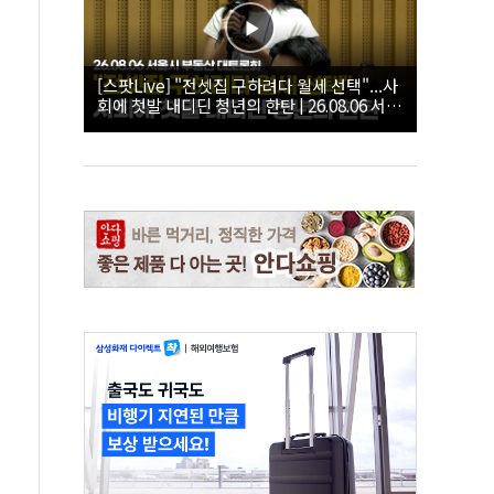
[스팟Live] "전셋집 구하려다 월세 선택"...사
회에 첫발 내디딘 청년의 한탄 | 26.08.06 서울
시 부동산 대토론회