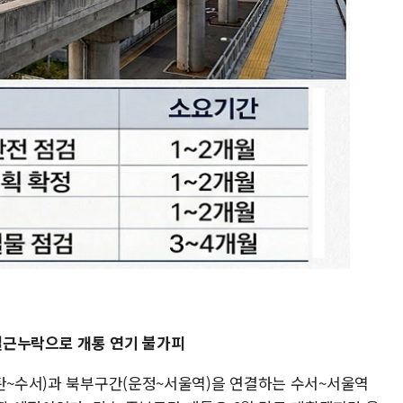
 철근누락으로 개통 연기 불가피
동탄~수서)과 북부구간(운정~서울역)을 연결하는 수서~서울역