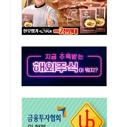
 시간당 20~30mm 강한 비...가뭄 해소될 듯
지속…내륙 곳곳 소나기
 검토, 민주당 스스로 원칙 뒤집는 것"
…청주·진천 35도, 곳곳 소나기
지·공소청 출범…피해자들 '범죄 사각지대' 우려
 보안 새판 짠다…'자율규제단체' 타진