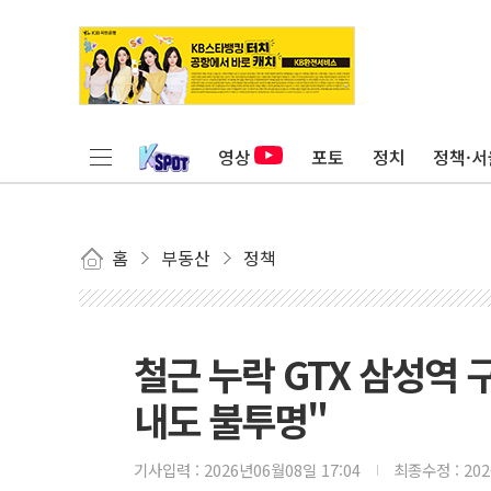
영상
포토
정치
정책·서
홈
부동산
정책
철근 누락 GTX 삼성역 
내도 불투명"
기사입력 :
2026년06월08일 17:04
최종수정 :
20