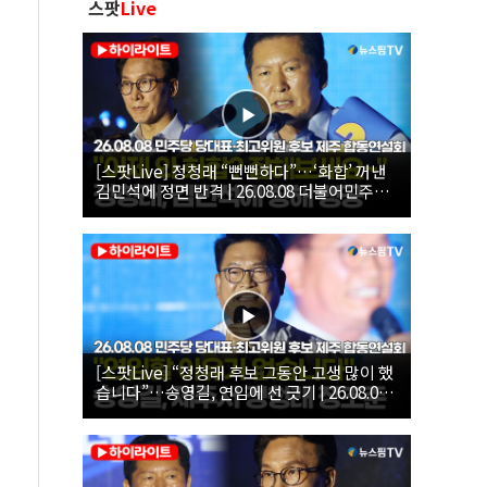
스팟
Live
[스팟Live] 정청래 “뻔뻔하다”…‘화합’ 꺼낸
김민석에 정면 반격 | 26.08.08 더불어민주당
당대표·최고위원 후보 제주 합동연설회
[스팟Live] “정청래 후보 그동안 고생 많이 했
습니다”…송영길, 연임에 선 긋기 | 26.08.08
더불어민주당 당대표·최고위원 후보 제주 합
동연설회