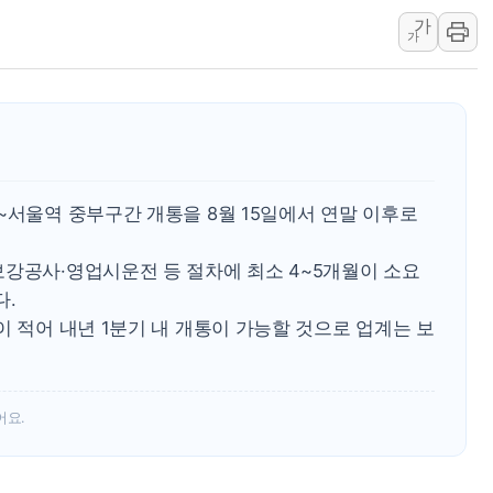
가
'호우 특보' 경북 울진
가
주말 무더위·열대야 
오세훈 "용산공원 주택
충북 주말 무더위 지속
10월 보완수사권 폐
한상협, 업계 개인정보
~서울역 중부구간 개통을 8월 15일에서 연말 이후로
보강공사·영업시운전 등 절차에 최소 4~5개월이 소요
다.
이 적어 내년 1분기 내 개통이 가능할 것으로 업계는 보
어요.