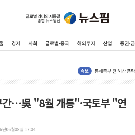
추미애, '위안부' 피해
인천 선재도 갯벌서 해
인천서 말다툼 중 어머
울
경제
사회
글로벌·중국
해외투자
산업
증권·
'화합' 꺼낸 김민석에
李대통령, ISA 개편 
동해중부 전 해상 풍랑
연일 폭염에 온열질환
속보
中 전방위 아파트 부양
인제 용대리 계곡서 
동해시, 11~14일 
구간…吳 "8월 개통"·국토부 "연
강원 중·남부 동해안
청양 밭에서 일하던 
폭염에 車 운전면허 
26년06월08일 17:04
李대통령, 'ISA·주