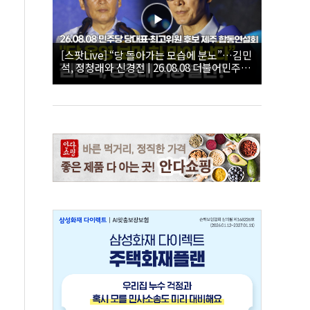
[스팟Live] “당 돌아가는 모습에 분노”…김민
석, 정청래와 신경전 | 26.08.08 더불어민주당
당대표·최고위원 후보 제주 합동연설회