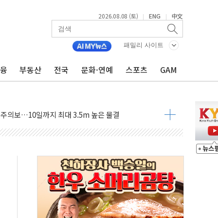
2026.08.08 (토)
ENG
中文
|
|
자 기림의 날 참석..."국제적 시민 연대로 목소리 내야"
루질 중 실종 60대 나흘만에 숨진 채 발견
패밀리 사이트
니 흉기 살해 10대 아들 체포
금융
부동산
전국
문화·연예
스포츠
GAM
 '뻔뻔' 받아친 정청래…제주 연설서 신경전 고조
재검토 지시…與 "적극 환영"·野 "졸속 국정"
주의보…10일까지 최대 3.5m 높은 물결
 사망 23명…정부, 비상대응기구 가동
, 수도 베이징도 부동산 규제 철폐
수위 상승으로 피서객 7명 고립…전원 구조
'별똥별 멍' 운영…페르세우스 유성우 관측
 시간당 50mm 이상 폭우…호우경보 발효
90대 숨져…온열질환 여부 조사
기능시험 오전 집중 편성…체감온도 38도 넘으면 중단
가누르기 방지법' 전면 재검토 지시