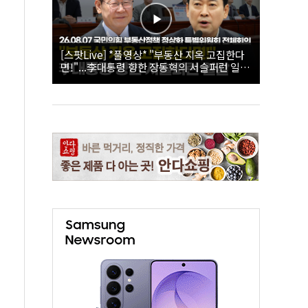
[스팟Live] *풀영상* "부동산 지옥 고집한다
면!"...李대통령 향한 장동혁의 서슬퍼런 일갈
| 26.08.07 국민의힘 부동산정책 정상화 특별
위원회 전체회의