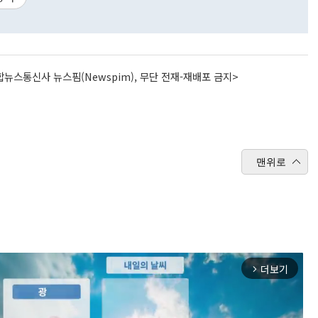
뉴스통신사 뉴스핌(Newspim), 무단 전재-재배포 금지>
맨위로
더보기
arrow_forward_ios