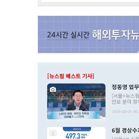
[뉴스핌 베스트 기사]
정동영 업무
[서울=뉴스핌
안보 분야 정
평화공존 발전
2026-08-06 06:
발언 중에는 
언한 것이 있
령은 공개적으
6월 경상수
주의적 희망에
관의 대북 정