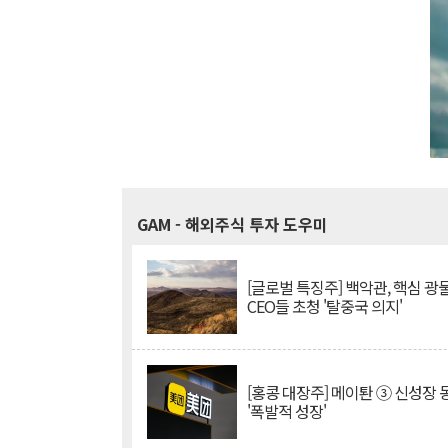
GAM
- 해외주식 투자 도우미
[글로벌 특징주] 백악관, 핵심 광
CEO들 초청 '탈중국 의지'
[홍콩 대장주] 메이퇀 ③ 신성장
'폭발적 성장'