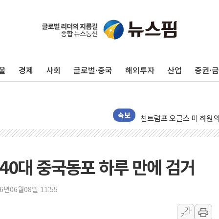
울
경제
사회
글로벌·중국
해외투자
산업
증권·
1410원대 내려간 환율, "
종합특검, '계엄 수용공간
"주식이야 코인이야"…연속
친트럼프 오글스 미 하원의
속보
에쓰씨엔지니어링, 큐니티와
애드포러스, 30억원 규모
롯데웰푸드, 2분기 영업익 8
40대 중국동포 하루 만에 검거
이성윤 '호남 민심은 주석
나경원 의원 "장기보유 1
26년06월08일 11:55
李대통령, 규제합리화위 
가
가
한병도 "국민의힘, 말로만