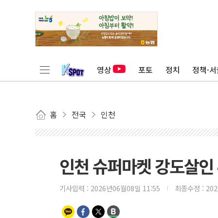
영상
포토
정치
정책·서
홈
전국
인천
인천 슈퍼마켓 강도살인 
기사입력 :
2026년06월08일 11:55
최종수정 :
20