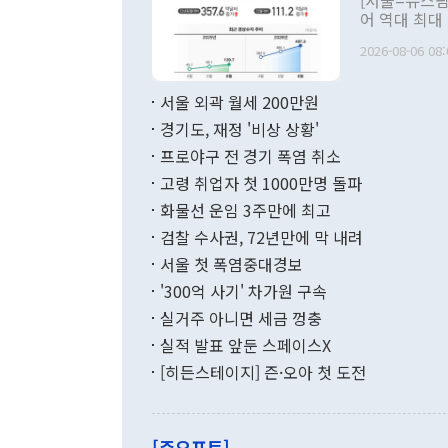
[서울=뉴스핌
관 부처 장관
어 역대 최대
관의 무리한 
출 호조로 월
다. [정동영 통일부 장관이 지난달 23일 오후 서울 종로구 정부서울청사에
2026-08-06 08:
료=한국은행] 한국은행이 6일 발표한 '2026년 6월 국제수지(잠정)'에
서 취임 1주년 
면 지난 6월
부 장관 권한
1000만달러
서울 외곽 월세 200만원
발전 구상'을
이에 따라 올
적 갈등 해결
경기도, 재정 '비상 상황'
했다. 경상수
결과 혐오의 
9000만달러
프로야구 전 경기 폭염 취소
년간의 CVI
지 기준 상품
고령 취업자 첫 1000만명 돌파
무너졌다고도 
며 월간 기준
현실을 바꾸는
달러로 38.
화물선 운임 3주만에 최고
를 평화 체제
196.9% 급
검찰 수사권, 72년만에 막 내려
함께 4자 대
수출은 160
지만 이 대통
서울 첫 폭염중대경보
(18.6%) 
화공존 정책이
했다. 통관 기
'300억 사기' 차가원 구속
다"고 지적했
(16.4%)
투리가 잡혀 
실거주 아니면 세금 껑충
월(-10억9
쁜 상황이 초
증가와 유류할
실적 발표 앞둔 스페이스X
9·19 군사
기록했지만 
[히든스테이지] 즌·오아 첫 도전
"우리의 선의
로 전환됐다.
으로 약간의 의문
를 기록해 전
관은 업무보고
는 배당수입
주의에 근거한
줄면서 25억
[주요포토]