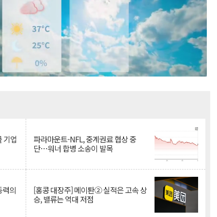
Mute
물 기업
파라마운트-NFL, 중계권료 협상 중
단…워너 합병 소송이 발목
 동력의
[홍콩 대장주] 메이퇀② 실적은 고속 상
승, 밸류는 역대 저점