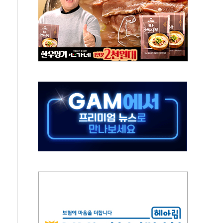
자 웹리포트 만든다…AI 금융데이터 분석 과정 개설
안정성 한순간도 흔들려선 안돼"
산 30조 돌파…증시 급락에 업계 1위
식 "내란으로 훼손된 軍 신뢰 회복해야"
1006억원…전년비 13.9% 증가
심…SK하이닉스, FMS서 '풀스택' 기술력 과시
한샘…B2B 확장으로 성장동력 확보
"…선수금 내걸고 확보 전쟁
1000억 연내 소각…2분기 영업익 853억