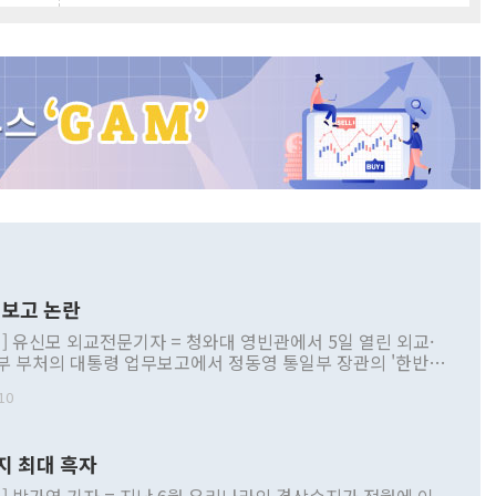
보고 논란
] 유신모 외교전문기자 = 청와대 영빈관에서 5일 열린 외교·
부 부처의 대통령 업무보고에서 정동영 통일부 장관의 '한반도
 구상'과 업무보고 발언이 논란을 빚고 있다. 이날 정 장관의
10
정부 내 조율을 거치지 않은 사안을 정책으로 추진하겠다고 공
는가 하면 사실 관계에 맞지 않은 설명도 있었다. 이재명 대통
로 신중을 기해 달라고 경고했고, 조현 외교부 장관은 '이상
지 최대 흑자
 근거한 비현실적 구상'이라는 비판을 내놨다. 그동안 정 장
책 관련 발언이 물의를 빚은 적은 여러 번 있지만 대통령과 유