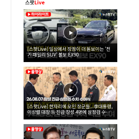
스팟
Live
[스팟Live] 일상에서 장점이 더 돋보이는 '전
기 패밀리 SUV' 볼보 EX90
[스팟Live] 한자리에 모인 장군들...李대통령,
이상렬 대장 등 진급 장성 4명에 삼정검 수치
직접 수여｜26.08.07 장성 진급·삼정검 수치
수여식