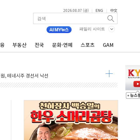
2026.08.07 (금)
ENG
中文
|
|
패밀리 사이트
금융
부동산
전국
문화·연예
스포츠
GAM
당분간 1400원 초반대 등락"
 확보' 신용해 前교정본부장 불구속 기소
 사이드카·널뛰기에 개미들 '패닉'
원, 테네시주 경선서 낙선
 반도체 EPC 추가 수주
 자사주 취득
8.5% 증가... 해외 자회사가 이끈 '더블 성장'
야청' 파장…친명계 "처절한 역사를 말장난으로" 비판
주택자 과도한 세금 부당"…소득세법 개정안 발의 예고
부위원장에 김태유·국립외교원장에 김흥규
 주택 공급…도시정비법·주택법 등 처리 협조하라"