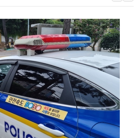
금투협, ChatGPT로 투
박홍근 "국가재정시스템 
우리자산운용, MMF 순자
李대통령, 장성 진급 신고
TBH글로벌, 상반기 매출 
AI 메모리 향한 뜨거운 관
건설 불황 속 내실 다진 
"내년 메모리 물량 동났다
현대지에프홀딩스, 자사주 