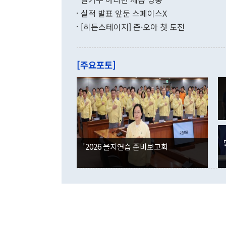
월(-10억9
쁜 상황이 초
증가와 유류할
실적 발표 앞둔 스페이스X
9·19 군사
기록했지만 
[히든스테이지] 즌·오아 첫 도전
"우리의 선의
로 전환됐다.
으로 약간의 의문
를 기록해 전
관은 업무보고
는 배당수입
주의에 근거한
줄면서 25억
[주요포토]
라며 "여러분
억1000만달
이 9월 러시
였던 올해 3
며 "정부 차
인의 해외투자
은 "그것은 
각각 증가했다
잘랐다. 정 
국인의 국내 
않았다는 점에
감소하며 전월
사합의 복원,
경신했다. 외
권이라는 지적
분기 말 만기
뒤 "여기 업
다. 내국인의
'2026 을지연습 준비보고회
부의 한 소식
다. eoyn2@
를 거쳐 결정
련 부처 장관
하고 대통령의
한 문제"라고 지적했다. 이재명 대통령이
외교 국방 등
2026.08.05 ◆시대착오적 접근, 대북 인식 오류 더욱 문제인 것은 정 장관
의 이같은 주