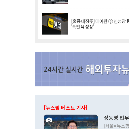
[홍콩 대장주] 메이퇀 ③ 신성장
'폭발적 성장'
[뉴스핌 베스트 기사]
정동영 업무
[서울=뉴스핌