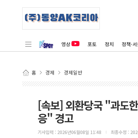
영상
포토
정치
정책·서
홈
경제
경제일반
[속보] 외환당국 "과도
응" 경고
기사입력 :
2026년06월08일 11:48
최종수정 :
20