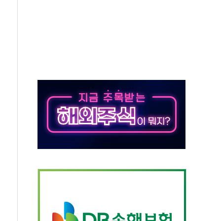
위…김성환 기후부 장관 "예측범위 벗어나도 즉시대응"
예측"…건설연, AI 위험기상 기술 개발
·인증제도 개선 수혜 기대"
져…대전서 50대 일용직 추락 사망
고 재개발·재건축 촉진하는 것이 부동산 정상화"
저 이전 감사 무마' 유병호 감사위원 구속 기소
년 AI 팩토리 매출 본격화
개입...4월 말 '56조원' 사상 최대
스타트업 지원 프로그램 성료
의' 차가원 대표 구속 송치