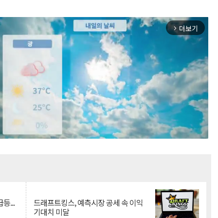
더보기
arrow_forward_ios
Mute
등...
드래프트킹스, 예측시장 공세 속 이익
기대치 미달