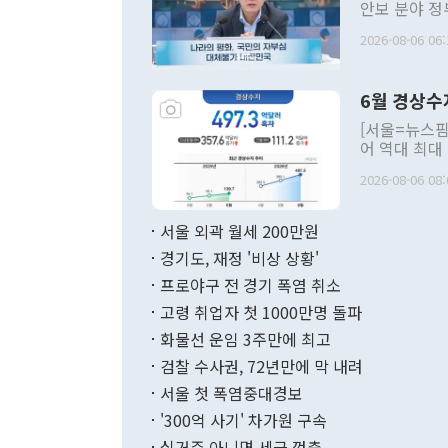
안보 분야 정
평화공존 발전
2026-08-06 06:
발언 중에는 
언한 것이 있
령은 공개적으
6월 경상수
주의적 희망에
관의 대북 정
[서울=뉴스핌
관 부처 장관
어 역대 최대
관의 무리한 
출 호조로 월
다. [정동영 통일부 장관이 지난달 23일 오후 서울 종로구 정부서울청사에
2026-08-06 08:
료=한국은행] 한국은행이 6일 발표한 '2026년 6월 국제수지(잠정)'에
서 취임 1주년 
면 지난 6월
부 장관 권한
1000만달러
서울 외곽 월세 200만원
발전 구상'을
이에 따라 올
적 갈등 해결
경기도, 재정 '비상 상황'
했다. 경상수
결과 혐오의 
9000만달러
프로야구 전 경기 폭염 취소
년간의 CVI
지 기준 상품
고령 취업자 첫 1000만명 돌파
무너졌다고도 
며 월간 기준
현실을 바꾸는
달러로 38.
화물선 운임 3주만에 최고
를 평화 체제
196.9% 급
검찰 수사권, 72년만에 막 내려
함께 4자 대
수출은 160
지만 이 대통
서울 첫 폭염중대경보
(18.6%) 
화공존 정책이
했다. 통관 기
'300억 사기' 차가원 구속
다"고 지적했
(16.4%)
투리가 잡혀 
실거주 아니면 세금 껑충