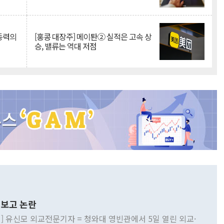
 동력의
[홍콩 대장주] 메이퇀② 실적은 고속 상
승, 밸류는 역대 저점
보고 논란
] 유신모 외교전문기자 = 청와대 영빈관에서 5일 열린 외교·