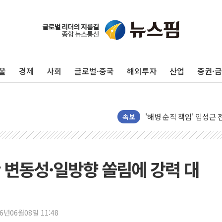
울
경제
사회
글로벌·중국
해외투자
산업
증권·
전남광주 화정역 인근 도로
청도 문수리 야산서 산불 
'해병 순직 책임' 임성근 
속보
헥토이노베이션, 상반기 매
우리은행, 고창해상풍력에 
NH농협은행, 모두투어 
한 변동성·일방향 쏠림에 강력 대
민병덕 "오늘 67개 점포
하나금융이 쏘아 올린 CI
종합특검, '尹 관저 이전 
26년06월08일 11:48
코스피·코스닥 오전 동반