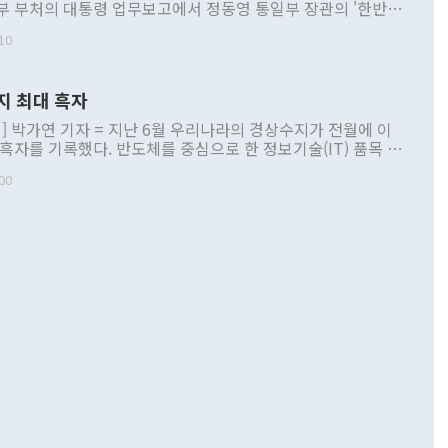
부 부처의 대통령 업무보고에서 정동영 통일부 장관의 '한반도
 구상'과 업무보고 발언이 논란을 빚고 있다. 이날 정 장관의
10
정부 내 조율을 거치지 않은 사안을 정책으로 추진하겠다고 공
는가 하면 사실 관계에 맞지 않은 설명도 있었다. 이재명 대통
로 신중을 기해 달라고 경고했고, 조현 외교부 장관은 '이상
지 최대 흑자
 근거한 비현실적 구상'이라는 비판을 내놨다. 그동안 정 장
책 관련 발언이 물의를 빚은 적은 여러 번 있지만 대통령과 유
] 박가연 기자 = 지난 6월 우리나라의 경상수지가 전월에 이
이 공개적으로 부정적 입장을 표명한 것은 이례적이다. 정 장
 흑자를 기록했다. 반도체를 중심으로 한 정보기술(IT) 품목 수
대북 접근법과 월권을 제어해야 한다는 목소리도 높아지고 있
간 상품수출이 처음으로 1000억달러를 넘어선 영향이다. [자
00
 따르
기자간담회를 하고 있다. [사진=통일부] 2026.07.23 ◆통일
 경상수지는 497억3000만달러 흑자로 집계됐다. 전월(386억
 넘어선 주장 정 장관은 이날 업무보고에서 '한반도 평화공존
)에 이어 두 달 연속 월간 기준 역대 최대 기록을 갈아치웠다.
 설명하면서 이재명 정부 2년차 핵심 과제로 상호 존중·평화
해 상반기 누적 경상수지 흑자는 1910억1000만달러를 기록
·핵 없는 한반도 등 3대 기본 방향을 제시했다. 정 장관은 "대
지 흑자를 견인한 것은 상품수지다. 6월 상품수지는 478억
언어는 멈춰야 한다"면서 주적 용어 대체를 주장했다. 지난 25
 흑자를 기록하며 전월에 이어 역대 최대를 다시 썼다. 국제수
D(완전하고 검증가능하며 되돌릴 수 없는 비핵화) 구도는 이미
수출은 1123억7000만달러로 전년 동월 대비 84.5% 증가하
했다. 또 "현 시점에서 흘러간 선(先)비핵화만 되뇌는 것은
 처음으로 1000억달러를 넘어섰다. 상품수입은 644억8000만
 데 힘이 되지 않는다"고 주장했다. 정 장관은 또 "정전 체제
6% 늘었다. 통관 기준으로는 반도체 수출이 전년 동월 대비
로 바꾸는 논의에 착수하겠다"면서 "북·미 정상회담 견인과
증했고 컴퓨터·주변기기(SSD)는 282.7% 증가했다. IT 품목
화의 동력을 확보하기 위해 최선을 다할 것"이라고 말했다. 하
.4% 늘었으며 비IT 품목도 ▲석유제품(47.5%) ▲화공품
령은 정 장관의 구상에 대부분 제동을 걸었다. 이 대통령은 "평
▲철강제품(17.9%) ▲승용차(6.1%) 등을 중심으로 18.6% 증가
 정치적으로 악용되는 측면이 있다"며 "많이 조심하셔야 한
준 수입은 ▲원자재(30.5%) ▲자본재(35.3%) ▲소비재
다. 북한을 다른 이름으로 불러야 한다는 주장에는 "표현에 꼬
가 모두 늘었다. 서비스수지는 12억9000만달러 적자를 기록해 전
정쟁으로 휘몰아 들어가면 원래 하고자 했던 데에서 오히려 나