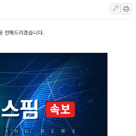
'입추'인데 연일 찜통더
가
가
"최대 2시간 앞서 침수 
유니슨 "국내생산세액공제
 곧 전해드리겠습니다.
창호 교체하다 난간 무너
장동혁 "규제와 대출 풀
[속보] 종합특검, '尹 관
AI에 승부 건 네이버…내
日, 4~6월 105조원 환시 
오렌지플래닛 창업재단, 
경찰, '300억대 사기 혐