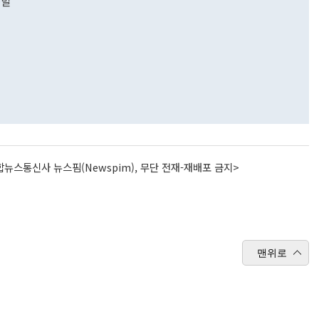
출발
뉴스통신사 뉴스핌(Newspim), 무단 전재-재배포 금지>
맨위로