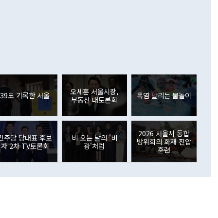
000만달러)보다 적자 폭이 확대됐다. 여행수지는 외국인 입국자
래될 수 있다"고 경고했다. 이 대통령은 남북 신뢰 구축을 위해
증료 인상 등에 따른 출국자 감소로 4억4000만달러 흑자를
합의를 선제적으로 복원해야 한다는 정 장관의 주장에 대해서도
지식재산권사용료수지는 전월 흑자에서 4억4000만달러 적자
대로 하는 게 과연 한반도의 평화와 안정에 플러스냐, 결론적
 본원소득수지는 배당소득을 중심으로 32억7000만달러 흑자
이 들 때도 있다"며 부정적으로 반응했다. 조현 외교부 장
월(21억7000만달러)보다 흑자 폭이 확대됐다. 배당소득수지
 사후 브리핑에서 정 장관이 언급한 '4자 회담'에 대해 "이상
이 늘어난 데다 전월 분기배당에 따른 기저효과로 배당지급이
 어떤 희망이라 하더라도 그건 아직 조율되지 않은 방법"이
6000만달러 흑자를 나타냈다. 금융계정 순자산은 6월 중 467
들께서 디스카운트해 주시면 좋겠다"고 선을 그었다. 정 장관
러 증가해 월간 기준 역대 최대 증가 폭을 기록했다. 종전 최대
아 블라디보스토크에서 열리는 '동방경제포럼(EEF)'을 언급하
월(369억9000만달러)을 넘어선 것이다. 직접투자에서는 내국
원에서 (참석을) 검토하고 있다"고 발언한 데 대해서도 조 장관
가 80억1000만달러, 외국인의 국내투자가 46억3000만달러
외교부의 몫"이라며 "아직 거기까지 진도가 나가지 않았다"고
오세훈 서울시장,
. 증권투자에서는 외국인의 국내 주식 매도세가 이어졌다. 외
39도 기록한 서울
폭염 날리는 물놀이
부동산 대토론회
장관이 이날 소개한 대북 구상과 설명은 정부 내 조율을 거치지
주식 투자는 차익실현 매도 등의 영향으로 316억1000만달러
서 문제가 있다. 특히 주적 표현 대체와 국호 사용, 9·19 군
(-310억5000만달러)에 이어 역대 최대 순매도 기록을 다시
 4자회담 추진 등은 통일부 장관이 결정할 사안이 아니어서 월
국인의 국내 채권투자는 세계국채지수(WGBI) 자금 유입에도
이 나오고 있다. 이 대통령은 정 장관의 업무보고를 듣고 난
도래 영향으로 증가 폭이 줄어든 52억9000만달러를 기록했
2026 서울시 통합
무보고에 발표했다고 승인난 건 아니다"라고 재차 확인했다. 정
민주당 당대표 후보
비 오는 날의 '비
 해외 증권투자는 주식을 중심으로 35억6000만달러 증가했
방위회의 화재 진압
자 2차 TV토론회
광'처럼
통은 "정 장관의 발언 내용은 대부분 국가안전보장회의(NSC)
newspim.com
훈련
된 사안이 아닌 정 장관의 개인적 생각에 가깝다"며 "안보 관
이 정부의 공식 정책이 아닌 사안을 추진하겠다고 업무보고를
 면전에서 '국군통수권자가 나서야 한다'고 주장한 것은 심각
 5일 청와대 영빈관에서 열린 통일
 외교 안보 부처 업무보고에서 발언하고 있다. [사진=청와대]
장이 현 시점에서 이미 참고가 될 수 없는 과거의 경험 또는 사