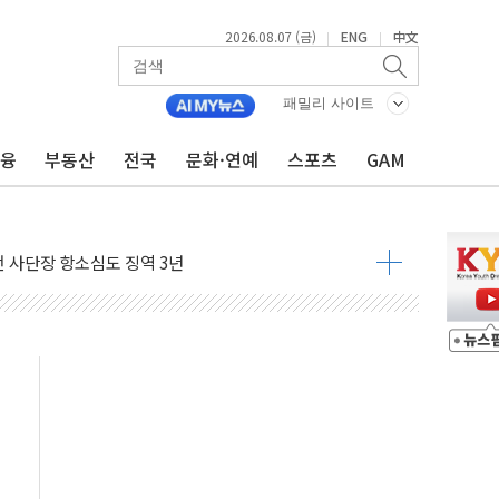
2026.08.07 (금)
ENG
中文
|
|
패밀리 사이트
금융
부동산
전국
문화·연예
스포츠
GAM
 4중 추돌…1명 심정지·5명 부상
진화 중...진화헬기 3대 투입
전 사단장 항소심도 징역 3년
출 첫 2000억원 돌파
4000억 금융 지원
제휴 여행적금 완판
 영업 재개...장바구니에 홈플러스 담아달라" 호소
FO, 금융지주 포용금융 조직개편 신호탄
감사 무마' 유병호 구속 기소
 하락…내린 종목이 두 배 넘어