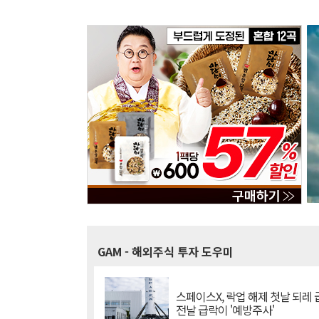
GAM
- 해외주식 투자 도우미
스페이스X, 락업 해제 첫날 되레 급
전날 급락이 '예방주사'