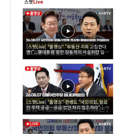
스팟
Live
[스팟Live] *풀영상* "부동산 지옥 고집한다
면!"...李대통령 향한 장동혁의 서슬퍼런 일갈
| 26.08.07 국민의힘 부동산정책 정상화 특별
위원회 전체회의
[스팟Live] *풀영상* 한병도 “국민의힘, 말로
만 주택 공급…공급 법안 처리 협조하라”｜
26.08.07 더불어민주당 원내대책회의