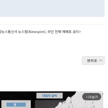
뉴스통신사 뉴스핌(Newspim), 무단 전재-재배포 금지>
맨위로
더보기
arrow_forward_ios