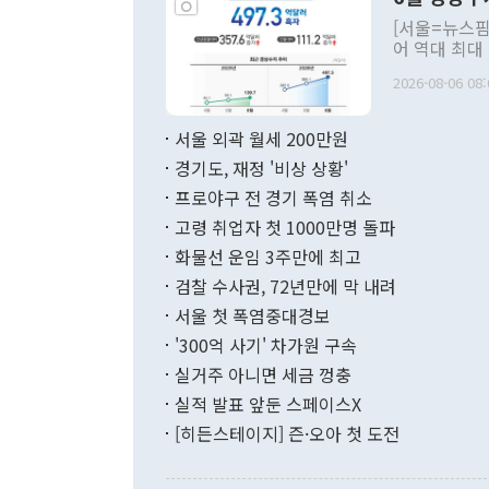
관의 대북 정
[서울=뉴스핌
관 부처 장관
어 역대 최대
관의 무리한 
출 호조로 월
다. [정동영 통일부 장관이 지난달 23일 오후 서울 종로구 정부서울청사에
2026-08-06 08:
료=한국은행] 한국은행이 6일 발표한 '2026년 6월 국제수지(잠정)'에
서 취임 1주년 
면 지난 6월
부 장관 권한
1000만달러
서울 외곽 월세 200만원
발전 구상'을
이에 따라 올
적 갈등 해결
경기도, 재정 '비상 상황'
했다. 경상수
결과 혐오의 
9000만달러
프로야구 전 경기 폭염 취소
년간의 CVI
지 기준 상품
고령 취업자 첫 1000만명 돌파
무너졌다고도 
며 월간 기준
현실을 바꾸는
달러로 38.
화물선 운임 3주만에 최고
를 평화 체제
196.9% 급
검찰 수사권, 72년만에 막 내려
함께 4자 대
수출은 160
지만 이 대통
서울 첫 폭염중대경보
(18.6%) 
화공존 정책이
했다. 통관 기
'300억 사기' 차가원 구속
다"고 지적했
(16.4%)
투리가 잡혀 
실거주 아니면 세금 껑충
월(-10억9
쁜 상황이 초
증가와 유류할
실적 발표 앞둔 스페이스X
9·19 군사
기록했지만 
[히든스테이지] 즌·오아 첫 도전
"우리의 선의
로 전환됐다.
으로 약간의 의문
를 기록해 전
관은 업무보고
는 배당수입