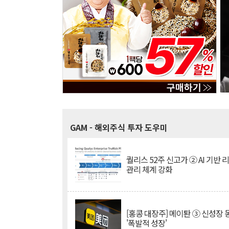
GAM
- 해외주식 투자 도우미
퀄리스 52주 신고가 ② AI 기반 
관리 체계 강화
[홍콩 대장주] 메이퇀 ③ 신성장
'폭발적 성장'