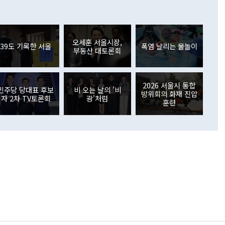
 어떤 희망이라 하더라도 그건 아직 조율되지 않은 방법"이
6000만달러 흑자를 나타냈다. 금융계정 순자산은 6월 중 467
들께서 디스카운트해 주시면 좋겠다"고 선을 그었다. 정 장관
러 증가해 월간 기준 역대 최대 증가 폭을 기록했다. 종전 최대
아 블라디보스토크에서 열리는 '동방경제포럼(EEF)'을 언급하
월(369억9000만달러)을 넘어선 것이다. 직접투자에서는 내국
원에서 (참석을) 검토하고 있다"고 발언한 데 대해서도 조 장관
가 80억1000만달러, 외국인의 국내투자가 46억3000만달러
외교부의 몫"이라며 "아직 거기까지 진도가 나가지 않았다"고
오세훈 서울시장,
. 증권투자에서는 외국인의 국내 주식 매도세가 이어졌다. 외
39도 기록한 서울
폭염 날리는 물놀이
부동산 대토론회
장관이 이날 소개한 대북 구상과 설명은 정부 내 조율을 거치지
주식 투자는 차익실현 매도 등의 영향으로 316억1000만달러
서 문제가 있다. 특히 주적 표현 대체와 국호 사용, 9·19 군
(-310억5000만달러)에 이어 역대 최대 순매도 기록을 다시
 4자회담 추진 등은 통일부 장관이 결정할 사안이 아니어서 월
국인의 국내 채권투자는 세계국채지수(WGBI) 자금 유입에도
이 나오고 있다. 이 대통령은 정 장관의 업무보고를 듣고 난
도래 영향으로 증가 폭이 줄어든 52억9000만달러를 기록했
2026 서울시 통합
무보고에 발표했다고 승인난 건 아니다"라고 재차 확인했다. 정
민주당 당대표 후보
비 오는 날의 '비
 해외 증권투자는 주식을 중심으로 35억6000만달러 증가했
방위회의 화재 진압
자 2차 TV토론회
광'처럼
통은 "정 장관의 발언 내용은 대부분 국가안전보장회의(NSC)
newspim.com
훈련
된 사안이 아닌 정 장관의 개인적 생각에 가깝다"며 "안보 관
이 정부의 공식 정책이 아닌 사안을 추진하겠다고 업무보고를
 면전에서 '국군통수권자가 나서야 한다'고 주장한 것은 심각
 5일 청와대 영빈관에서 열린 통일
 외교 안보 부처 업무보고에서 발언하고 있다. [사진=청와대]
장이 현 시점에서 이미 참고가 될 수 없는 과거의 경험 또는 사
식에 기반하고 있다는 것이다. 정 장관이 주장하는 구상은 급
 있는 북한의 전략과 한반도 및 국제 정세를 전혀 반영하지
 비판이 제기되고 있다. 정 장관이 "흘러간 선(先)비핵화만
현실을 바꾸지 못한다"고 언급한 것은 지금까지의 대북 접근
 있다. 북핵 위기 발발 이후 지금까지 모든 핵 협상에서 한국
북한에 선비핵화를 공식적으로 요구한 적이 없기 때문이다. 지