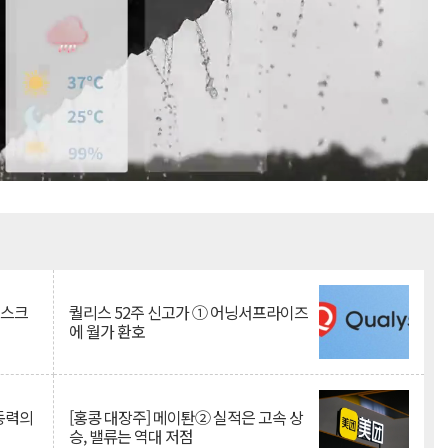
Mute
리스크
퀄리스 52주 신고가 ① 어닝서프라이즈
에 월가 환호
 동력의
[홍콩 대장주] 메이퇀② 실적은 고속 상
승, 밸류는 역대 저점