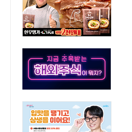
대응 1단계 진압 중
야, 경쟁상대 中과 비교해야"
하는 '선봉'의 대민 봉사
미사일 1발 발사… 올해 10번째·42일 만 도발
 새 안보 위기… 반군·마약카르텔이 습득해 전투 활용
어선 구조
무해한 표면 부식 물질"
분만에 진화...외국인 노동자 숨져
즌2
축 피해 최소화 '총력 대응'