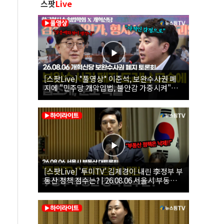
스팟
Live
[스팟Live] *풀영상* 이준석, 보완수사권 폐
지에 "민주당 개악입법, 불안감 가중시켜"｜
26.08.06 개혁신당 보완수사권 폐지 토론회
[스팟Live] '투미TV' 김제경이 내린 李정부 부
동산 정책 점수는? | 26.08.06 서울시 부동산
대토론회