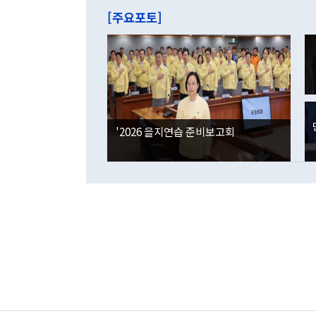
주의에 근거한
줄면서 25억
[주요포토]
라며 "여러분
억1000만달
이 9월 러시
였던 올해 3
며 "정부 차
인의 해외투자
은 "그것은 
각각 증가했다
잘랐다. 정 
국인의 국내 
않았다는 점에
감소하며 전월
사합의 복원,
경신했다. 외
권이라는 지적
분기 말 만기
뒤 "여기 업
다. 내국인의
'2026 을지연습 준비보고회
부의 한 소식
다. eoyn2@
를 거쳐 결정
련 부처 장관
하고 대통령의
한 문제"라고 지적했다. 이재명 대통령이
외교 국방 등
2026.08.05 ◆시대착오적 접근, 대북 인식 오류 더욱 문제인 것은 정 장관
의 이같은 주
실과 다른 인
격히 변화하고
못하고 있다는
되뇌는 것은 
법을 호도하고
이나 미국은 