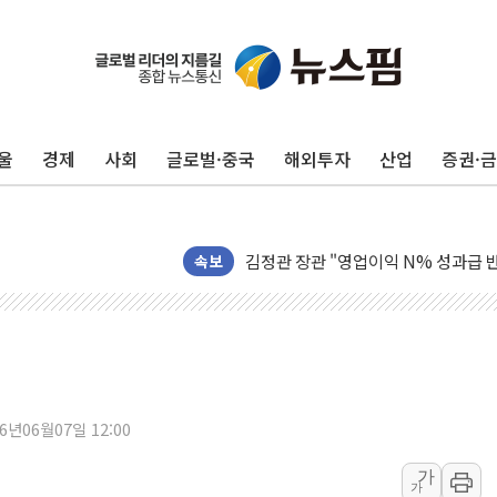
울
경제
사회
글로벌·중국
해외투자
산업
증권·
구광모, 내주 실리콘밸리서 젠슨 황 
뉴욕증시 개장 전 특징주...모더나
김정관 장관 "영업이익 N% 성과급
속보
뉴욕증시 프리뷰, 미 주가선물 AI주
청와대, 북한 단거리 탄도미사일 발사
금값 7주 만에 최고…美 고용 둔화·
[인도증시] 중동 긴장 완화에 실적 호
러, 1인칭시점 드론으로 우크라 민간
26년06월07일 12:00
[베트남 증시] 지수 하락 속 'DGC
가
가
'월가의 황제' 다이먼 "금융시장 레