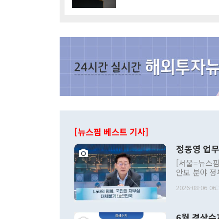
[뉴스핌 베스트 기사]
정동영 업무
[서울=뉴스핌
안보 분야 정
평화공존 발전
2026-08-06 06:
발언 중에는 
언한 것이 있
령은 공개적으
6월 경상수
주의적 희망에