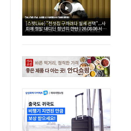
[스팟Live] "전셋집 구하려다 월세 선택"...사
회에 첫발 내디딘 청년의 한탄 | 26.08.06 서울
시 부동산 대토론회