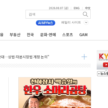
2026.08.07 (금)
ENG
中文
|
|
패밀리 사이트
금융
부동산
전국
문화·연예
스포츠
GAM
재회…로봇·AI 데이터센터·모빌리티 구체화
·아이온큐·도어대시↑ VS 샌디스크·피그마·앱러빈↓
 반대…상법·자본시장법 개정 논의"
 차익실현 속 혼조세...웨스턴디지털·샌디스크↓
에 긴급 안보 점검회의
호르무즈 재개방 기대에 강세
조까지, 상승...호실적 보고 기업 상승세 뚜렷
인 '사파리' 공격… 시민들 공포감 극대화 전략
' 임시 주총 기대감에 홀로 상한가…마진 잔액은 사상 최고
버리지 위험수위…숨은 차입이 더 큰 변수"