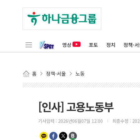
영상
포토
정치
정책·서
홈
정책·서울
노동
[인사] 고용노동부
기사입력 :
2026년06월07일 12:00
최종수정 :
20