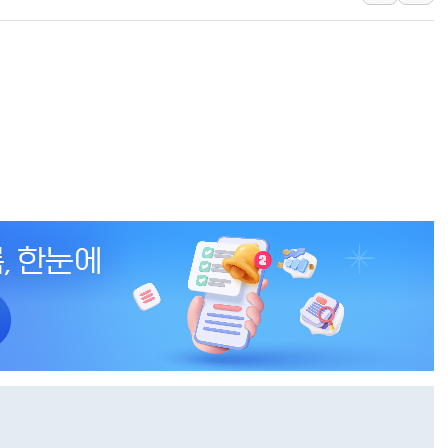
양주 섬유염색공장서 화재 1명 중상…
김정관 산업부 장관 "주 52시간 손봐
해군 1함대 창설 80주년…지역과 함께
[3보] 북, 원산서 동해로 단거리 탄도
우크라 드론 전술, 중남미 콜롬비아에
동해해경, 독도 해상서 부유물 감긴 
주한미군 "오산기지 누출, 백린 아닌 
구미 폐염산처리업체서 불 2시간30여
해군과 함께하는 '불금전파, 송정' 시
강원도 폭염특보 11일째…온열질환·가