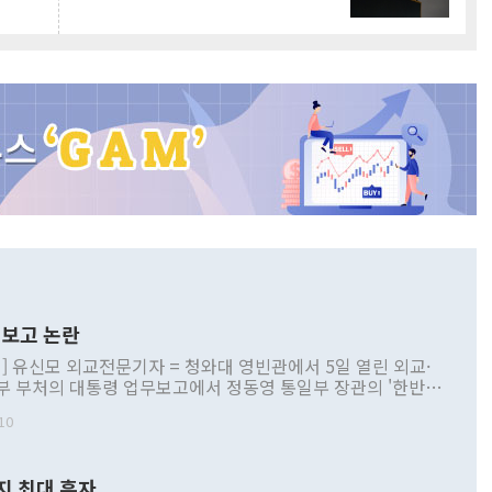
보고 논란
] 유신모 외교전문기자 = 청와대 영빈관에서 5일 열린 외교·
부 부처의 대통령 업무보고에서 정동영 통일부 장관의 '한반도
 구상'과 업무보고 발언이 논란을 빚고 있다. 이날 정 장관의
10
정부 내 조율을 거치지 않은 사안을 정책으로 추진하겠다고 공
는가 하면 사실 관계에 맞지 않은 설명도 있었다. 이재명 대통
로 신중을 기해 달라고 경고했고, 조현 외교부 장관은 '이상
지 최대 흑자
 근거한 비현실적 구상'이라는 비판을 내놨다. 그동안 정 장